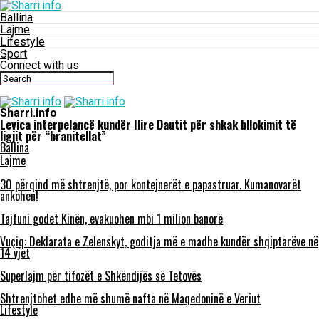
Ballina
Lajme
Lifestyle
Sport
Connect with us
Sharri.info
Levica interpelancë kundër Ilire Dautit për shkak bllokimit të
ligjit për “branitellat”
Ballina
Lajme
30 përqind më shtrenjtë, por kontejnerët e papastruar. Kumanovarët
ankohen!
Tajfuni godet Kinën, evakuohen mbi 1 milion banorë
Vuçiq: Deklarata e Zelenskyt, goditja më e madhe kundër shqiptarëve në
14 vjet
Superlajm për tifozët e Shkëndijës së Tetovës
Shtrenjtohet edhe më shumë nafta në Maqedoninë e Veriut
Lifestyle