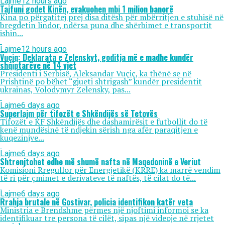
Lajme
12 hours ago
Tajfuni godet Kinën, evakuohen mbi 1 milion banorë
Kina po përgatitej prej disa ditësh për mbërritjen e stuhisë në
bregdetin lindor, ndërsa puna dhe shërbimet e transportit
ishin...
Lajme
12 hours ago
Vuçiq: Deklarata e Zelenskyt, goditja më e madhe kundër
shqiptarëve në 14 vjet
Presidenti i Serbisë, Aleksandar Vuçiç, ka thënë se në
Prishtinë po bëhet “gjueti shtrigash” kundër presidentit
ukrainas, Volodymyr Zelensky, pas...
Lajme
6 days ago
Superlajm për tifozët e Shkëndijës së Tetovës
Tifozët e KF Shkëndijës dhe dashamirësit e futbollit do të
kenë mundësinë të ndjekin sërish nga afër paraqitjen e
kuqezinjve...
Lajme
6 days ago
Shtrenjtohet edhe më shumë nafta në Maqedoninë e Veriut
Komisioni Rregullor për Energjetikë (KRRE) ka marrë vendim
të ri për çmimet e derivateve të naftës, të cilat do të...
Lajme
6 days ago
Rrahja brutale në Gostivar, policia identifikon katër veta
Ministria e Brendshme përmes një njoftimi informoi se ka
identifikuar tre persona të cilët, sipas një videoje në rrjetet