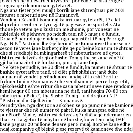
Jo vetëm në bulevardet kryesore, por edhe në disa rrugë e
rrugica që i denoncuan qytetarët.
Nga ana tjetër prej muajit korrik janë shtrenjtuar për 30%
faturat e mbeturinave në Kumanovë.
Vendimi i Këshillit komunal ka irrituar qytetarët, të cilët
shprehin revoltën e tyre gjatë pagesave në sportele. Ata
thonë jo vetëm që u kushton më shumë, por vonesat në
mbledhje të plehrave po ndodh tani në 6 muajt e fundit.
Druajnë për ndonjë epidemi nga papastërtitë nëpër rrugë.
Nga N.P. “Pastrimi dhe Gjelbërimi” në Kumanovë thonë se në
sezon të verës janë kurbetçinjtë që po bëjnë konsum të shtuar
dhe si rrjedhojë ka mbingarkesë të mbeturinave në qytet.
Ushtruesi detyrës drejtor Sasho Tomiq tha se kanë vënë të
gjitha kapacitet në funksion, por aq kanë fuqi.
“Në këtë periudhë, në 30 ditët e fundit, ka numër të shtuar të
bashkë qytetarëve tanë, të cilët përkohësisht janë duke
punuar në vendet perëndimore, andaj këtu është rritur
frekuentimi në Kumanovë dhe vendbanimet përreth qytetit,
njëkohësisht është rritur dhe sasia mbeturinave nëse rëndomë
kemi hequr 60 ton mbeturina në ditë, tani heqim 70-80 ton
mbeturina në ditë”, tha Sasho Tomiq – u.d drejtor i N.P
“Pastrimi dhe Gjelbërimi” – Kumanovë.
Përndryshe, nga drejtoria ankohen se po punojnë me kamionë
të vjetruar dhe në numër të paktë, ku ka mungesa edhe në
punëtorë. Madje, ushtruesi detyrës që udhëheqë ndërmarrjen
tha se e ka gjetur të mbytur në borxhe, ku vetëm ndaj DAP
kanë paguar 20 milionë denarë për 8 muaj. Borxhe kanë edhe
ndaj kompanive që blejnë pjesë rezervë të kamionëve dhe ndaj