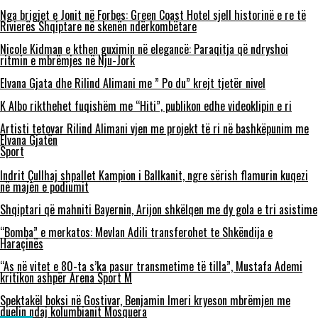
Nga brigjet e Jonit në Forbes: Green Coast Hotel sjell historinë e re të
Rivierës Shqiptare në skenën ndërkombëtare
Nicole Kidman e kthen guximin në elegancë: Paraqitja që ndryshoi
ritmin e mbrëmjes në Nju-Jork
Elvana Gjata dhe Rilind Alimani me ” Po du” krejt tjetër nivel
K Albo rikthehet fuqishëm me “Hiti”, publikon edhe videoklipin e ri
Artisti tetovar Rilind Alimani vjen me projekt të ri në bashkëpunim me
Elvana Gjatën
Sport
Indrit Çullhaj shpallet Kampion i Ballkanit, ngre sërish flamurin kuqezi
në majën e podiumit
Shqiptari që mahniti Bayernin, Arijon shkëlqen me dy gola e tri asistime
“Bomba” e merkatos: Mevlan Adili transferohet te Shkëndija e
Haraçinës
“As në vitet e 80-ta s’ka pasur transmetime të tilla”, Mustafa Ademi
kritikon ashpër Arena Sport M
Spektakël boksi në Gostivar, Benjamin Imeri kryeson mbrëmjen me
duelin ndaj kolumbianit Mosquera