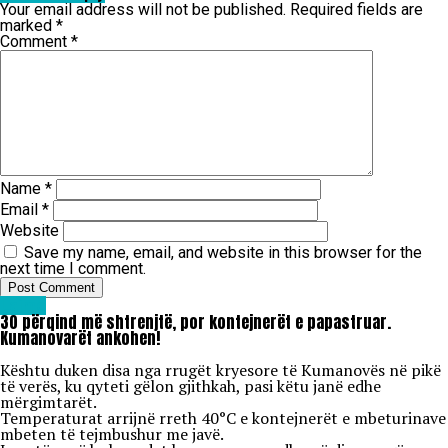
Your email address will not be published.
Required fields are
marked
*
Comment
*
Name
*
Email
*
Website
Save my name, email, and website in this browser for the
next time I comment.
Lajme
30 përqind më shtrenjtë, por kontejnerët e papastruar.
Kumanovarët ankohen!
Kështu duken disa nga rrugët kryesore të Kumanovës në pikë
të verës, ku qyteti gëlon gjithkah, pasi këtu janë edhe
mërgimtarët.
Temperaturat arrijnë rreth 40°C e kontejnerët e mbeturinave
mbeten të tejmbushur me javë.