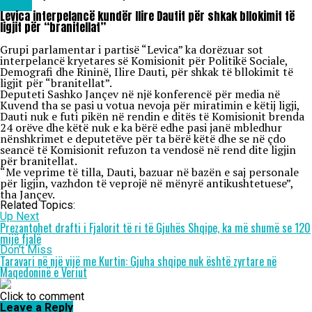
Lajme
Levica interpelancë kundër Ilire Dautit për shkak bllokimit të
ligjit për “branitellat”
Grupi parlamentar i partisë “Levica” ka dorëzuar sot
interpelancë kryetares së Komisionit për Politikë Sociale,
Demografi dhe Rininë, Ilire Dauti, për shkak të bllokimit të
ligjit për “branitellat”.
Deputeti Sashko Jançev në një konferencë për media në
Kuvend tha se pasi u votua nevoja për miratimin e këtij ligji,
Dauti nuk e futi pikën në rendin e ditës të Komisionit brenda
24 orëve dhe këtë nuk e ka bërë edhe pasi janë mbledhur
nënshkrimet e deputetëve për ta bërë këtë dhe se në çdo
seancë të Komisionit refuzon ta vendosë në rend dite ligjin
për branitellat.
“Me veprime të tilla, Dauti, bazuar në bazën e saj personale
për ligjin, vazhdon të veprojë në mënyrë antikushtetuese”,
tha Jançev.
Related Topics:
Up Next
Prezantohet drafti i Fjalorit të ri të Gjuhës Shqipe, ka më shumë se 120
mijë fjalë
Don't Miss
Taravari në një vijë me Kurtin: Gjuha shqipe nuk është zyrtare në
Maqedoninë e Veriut
Click to comment
Leave a Reply