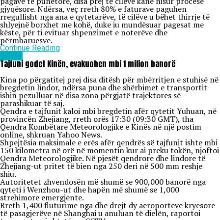
pagave të punëtore, disa prej të cilëve kanë nisur procese
gjyqësore. Ndërsa, veç rreth 80% e faturave paguhen
rregullisht nga ana e qytetarëve, të cilëve u bëhet thirrje të
shlyejnë borxhet me kohë, duke iu mundësuar pagesat me
këste, për ti evituar shpenzimet e noterëve dhe
përmbaruesve.
Continue Reading
Lajme
Tajfuni godet Kinën, evakuohen mbi 1 milion banorë
Kina po përgatitej prej disa ditësh për mbërritjen e stuhisë në
bregdetin lindor, ndërsa puna dhe shërbimet e transportit
ishin pezulluar në disa zona përgjatë trajektores së
parashikuar të saj.
Qendra e tajfunit kaloi mbi bregdetin afër qytetit Yuhuan, në
provincën Zhejiang, rreth orës 17:30 (09:30 GMT), tha
Qendra Kombëtare Meteorologjike e Kinës në një postim
online, shkruan Yahoo News.
Shpejtësia maksimale e erës afër qendrës së tajfunit ishte mbi
150 kilometra në orë në momentin kur ai preku tokën, njoftoi
Qendra Meteorologjike. Në pjesët qendrore dhe lindore të
Zhejiang-ut pritet të bien nga 250 deri në 500 mm reshje
shiu.
Autoritetet zhvendosën më shumë se 900,000 banorë nga
qyteti i Wenzhou-ut dhe hapën më shumë se 1,000
strehimore emergjente.
Rreth 1,400 fluturime nga dhe drejt dy aeroporteve kryesore
të pasagjerëve në Shanghai u anuluan të dielën, raportoi