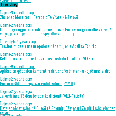
Gushtit – Ditës...
Trending
Lajme
9 months ago
Zbulohet Identiteti i Personit Të Vrarë Në Tetovë
Lajme
2 years ago
Detaje nga ngjarja tronditëse në Tetovë: Burri vrau gruan dhe vajzën 4
vjeçe, pastaj qëlloi djalin 9 vjeç dhe veten e tij
Lifestyle
2 years ago
Trashet miqësia me maqedonë në familjen e Adelina Tahirit
Lajme
2 years ago
Këto ministri dhe poste zv ministrash do ti takojnë VLEN-it
Lajme
8 months ago
Aplikacion që zbulon kamerat radar, shoferët e shkarkojnë masivisht
Lajme
2 years ago
Burrin e Shkurte Fejzës e godet vetura (PAMJE)
Lajme
2 years ago
Ja kush janë 13 deputetët e koalicionit “VLEN” (Lista)
Lajme
2 years ago
Detajet për vrasjen në Bllacë të Shkupit, 57 vjeçari Zelqif Tusha gjendet
i vrarë