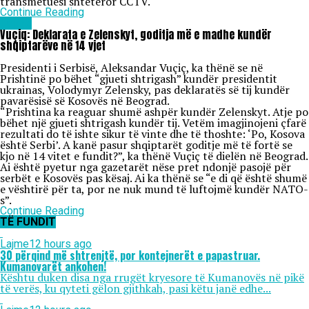
transmetuesi shtetëror CCTV.
Continue Reading
Lajme
Vuçiq: Deklarata e Zelenskyt, goditja më e madhe kundër
shqiptarëve në 14 vjet
Presidenti i Serbisë, Aleksandar Vuçiç, ka thënë se në
Prishtinë po bëhet “gjueti shtrigash” kundër presidentit
ukrainas, Volodymyr Zelensky, pas deklaratës së tij kundër
pavarësisë së Kosovës në Beograd.
“Prishtina ka reaguar shumë ashpër kundër Zelenskyt. Atje po
bëhet një gjueti shtrigash kundër tij. Vetëm imagjinojeni çfarë
rezultati do të ishte sikur të vinte dhe të thoshte: ‘Po, Kosova
është Serbi’. A kanë pasur shqiptarët goditje më të fortë se
kjo në 14 vitet e fundit?”, ka thënë Vuçiç të dielën në Beograd.
Ai është pyetur nga gazetarët nëse pret ndonjë pasojë për
serbët e Kosovës pas kësaj. Ai ka thënë se “e di që është shumë
e vështirë për ta, por ne nuk mund të luftojmë kundër NATO-
s”.
Continue Reading
TË FUNDIT
Lajme
12 hours ago
30 përqind më shtrenjtë, por kontejnerët e papastruar.
Kumanovarët ankohen!
Kështu duken disa nga rrugët kryesore të Kumanovës në pikë
të verës, ku qyteti gëlon gjithkah, pasi këtu janë edhe...