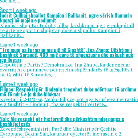
sociale,...
Sport
1 week ago
Indrit Çullhaj shpallet Kampion i Ballkanit, ngre sërish flamurin
kuqezi në majën e podiumit
Xhudisti shqiptar Indrit Çullhaj ka shkruar një tjetër kapitull
të artë në sportin shqiptar, duke u shpallur Kampion i
Ballkanit...
Lajme
1 week ago
“Tre muaj pa furnizim me ujë në Gjashtë”, Ina Zhupa: Dështimi i
bashkisë Sarandë, 400 mijë euro të shpenzuara dhe askush nuk
jep llogari
Deputetja e Partisë Demokratike, Ina Zhupa, ka denoncuar
zvarritjen e punimeve për rrjetin shpërndarës të ujësjellësit
në Gjashtë të Sarandës,...
Lajme
1 week ago
Filipçe: Respekti për Ilindenin tregohet duke ndërtuar të ardhme
më të mirë e jo duke bllokuar
Kryetari i LSDM-së, Venko Filipce, sot nga Krusheva me rastin
e 2 Gushtit – Ilindenit, tha se respekti i vërtetë...
Lajme
1 week ago
Sali: Me respekt për historinë dhe përkushtim ndaj paqes e
bashkëjetesës
Zëvendëskryeministri i Parë dhe Ministri për Çështje
Evropiane, Bekim Sali, ka uruar qytetarët me rastin e 2