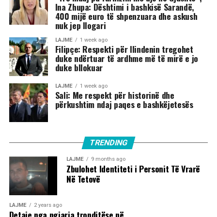
Ina Zhupa: Dështimi i bashkisë Sarandë,
400 mijë euro të shpenzuara dhe askush
nuk jep llogari
LAJME
1 week ago
Filipçe: Respekti për Ilindenin tregohet
duke ndërtuar të ardhme më të mirë e jo
duke bllokuar
LAJME
1 week ago
Sali: Me respekt për historinë dhe
përkushtim ndaj paqes e bashkëjetesës
TRENDING
LAJME
9 months ago
Zbulohet Identiteti i Personit Të Vrarë
Në Tetovë
LAJME
2 years ago
Detaje nga ngjarja tronditëse në