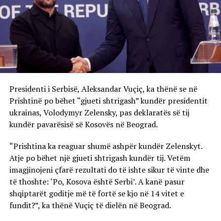
Presidenti i Serbisë, Aleksandar Vuçiç, ka thënë se në
Prishtinë po bëhet “gjueti shtrigash” kundër presidentit
ukrainas, Volodymyr Zelensky, pas deklaratës së tij
kundër pavarësisë së Kosovës në Beograd.
“Prishtina ka reaguar shumë ashpër kundër Zelenskyt.
Atje po bëhet një gjueti shtrigash kundër tij. Vetëm
imagjinojeni çfarë rezultati do të ishte sikur të vinte dhe
të thoshte: ‘Po, Kosova është Serbi’. A kanë pasur
shqiptarët goditje më të fortë se kjo në 14 vitet e
fundit?”, ka thënë Vuçiç të dielën në Beograd.