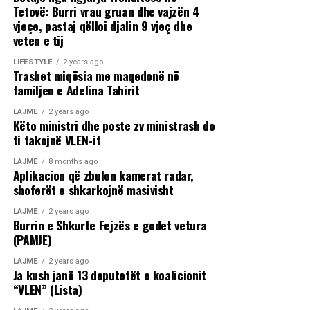
Tetovë: Burri vrau gruan dhe vajzën 4
vjeçe, pastaj qëlloi djalin 9 vjeç dhe
veten e tij
LIFESTYLE
2 years ago
Trashet miqësia me maqedonë në
familjen e Adelina Tahirit
LAJME
2 years ago
Këto ministri dhe poste zv ministrash do
ti takojnë VLEN-it
LAJME
8 months ago
Aplikacion që zbulon kamerat radar,
shoferët e shkarkojnë masivisht
LAJME
2 years ago
Burrin e Shkurte Fejzës e godet vetura
(PAMJE)
LAJME
2 years ago
Ja kush janë 13 deputetët e koalicionit
“VLEN” (Lista)