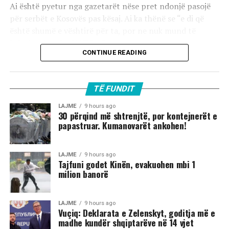
Ai është pyetur nga gazetarët nëse pret ndonjë pasojë
për serbët e Kosovës pas kësaj. Ai ka thënë se “e di që
është shumë e vështirë për ta, por ne nuk mund të
luftojmë kundër NATO-s”.
CONTINUE READING
TË FUNDIT
LAJME
9 hours ago
30 përqind më shtrenjtë, por kontejnerët e
papastruar. Kumanovarët ankohen!
LAJME
9 hours ago
Tajfuni godet Kinën, evakuohen mbi 1
milion banorë
LAJME
9 hours ago
Vuçiq: Deklarata e Zelenskyt, goditja më e
madhe kundër shqiptarëve në 14 vjet