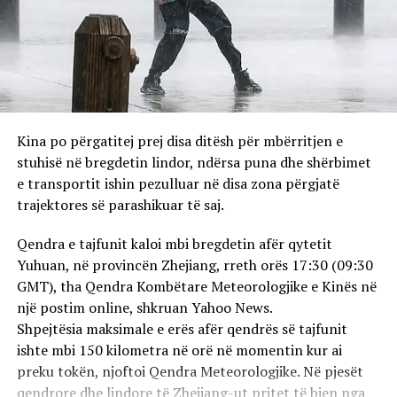
mbeturinave nëse rëndomë kemi hequr 60 ton
mbeturina në ditë, tani heqim 70-80 ton mbeturina në
ditë”, tha Sasho Tomiq – u.d drejtor i N.P “Pastrimi dhe
Gjelbërimi” – Kumanovë.
Përndryshe, nga drejtoria ankohen se po punojnë me
kamionë të vjetruar dhe në numër të paktë, ku ka
Kina po përgatitej prej disa ditësh për mbërritjen e
mungesa edhe në punëtorë. Madje, ushtruesi detyrës që
stuhisë në bregdetin lindor, ndërsa puna dhe shërbimet
udhëheqë ndërmarrjen tha se e ka gjetur të mbytur në
e transportit ishin pezulluar në disa zona përgjatë
borxhe, ku vetëm ndaj DAP kanë paguar 20 milionë
trajektores së parashikuar të saj.
denarë për 8 muaj. Borxhe kanë edhe ndaj kompanive që
blejnë pjesë rezervë të kamionëve dhe ndaj pagave të
Qendra e tajfunit kaloi mbi bregdetin afër qytetit
punëtore, disa prej të cilëve kanë nisur procese
Yuhuan, në provincën Zhejiang, rreth orës 17:30 (09:30
gjyqësore. Ndërsa, veç rreth 80% e faturave paguhen
GMT), tha Qendra Kombëtare Meteorologjike e Kinës në
rregullisht nga ana e qytetarëve, të cilëve u bëhet thirrje
një postim online, shkruan Yahoo News.
të shlyejnë borxhet me kohë, duke iu mundësuar pagesat
Shpejtësia maksimale e erës afër qendrës së tajfunit
me këste, për ti evituar shpenzimet e noterëve dhe
ishte mbi 150 kilometra në orë në momentin kur ai
përmbaruesve.
preku tokën, njoftoi Qendra Meteorologjike. Në pjesët
qendrore dhe lindore të Zhejiang-ut pritet të bien nga