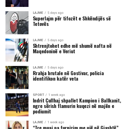
LAJME
5 days ago
Superlajm për tifozët e Shkëndijës së
Tetovës
LAJME
5 days ago
Shtrenjtohet edhe më shumë nafta në
Maqedoninë e Veriut
LAJME
5 days ago
Rrahja brutale në Gostivar, policia
identifikon katër veta
SPORT
1 week ago
Indrit Çullhaj shpallet Kampion i Ballkanit,
ngre sërish flamurin kuqezi në majën e
podiumit
LAJME
1 week ago
“Tre muaj pa furnizim me ujë në Gjashtë”,