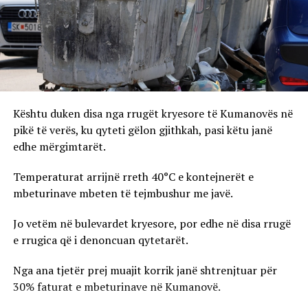
Kështu duken disa nga rrugët kryesore të Kumanovës në
pikë të verës, ku qyteti gëlon gjithkah, pasi këtu janë
edhe mërgimtarët.
Temperaturat arrijnë rreth 40°C e kontejnerët e
mbeturinave mbeten të tejmbushur me javë.
Jo vetëm në bulevardet kryesore, por edhe në disa rrugë
e rrugica që i denoncuan qytetarët.
Nga ana tjetër prej muajit korrik janë shtrenjtuar për
30% faturat e mbeturinave në Kumanovë.