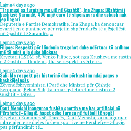
Lajme
4 days ago
“Tre muaj pa furnizim me ujë në Gjashtë”, Ina Zhupa: Dështimi i
bashkisë Sarandë, 400 mijë euro të shpenzuara dhe askush nuk
jep llogari
Deputetja e Partisë Demokratike, Ina Zhupa, ka denoncuar
zvarritjen e punimeve për rrjetin shpërndarës të ujësjellësit
në Gjashtë të Sarandës,...
Lajme
4 days ago
Filipçe: Respekti për Ilindenin tregohet duke ndërtuar të ardhme
më të mirë e jo duke bllokuar
Kryetari i LSDM-së, Venko Filipce, sot nga Krusheva me rastin
e 2 Gushtit – Ilindenit, tha se respekti i vërtetë...
Lajme
4 days ago
Sali: Me respekt për historinë dhe përkushtim ndaj paqes e
bashkëjetesës
Zëvendëskryeministri i Parë dhe Ministri për Çështje
Evropiane, Bekim Sali, ka uruar qytetarët me rastin e 2
Gushtit – Ditës...
Lajme
4 days ago
Daut Memishi inauguron fushën sportive me bar artificial në
Përshefcë–Gllogjë, hapet edhe turneu në futboll të vogël
Kryetari i Komunës së Tearcës, Daut Memishi, ka inauguruar
mbrëmjen e së dielës fushën sportive në Përshefcë–Gllogjë,
pas përfundimit të...