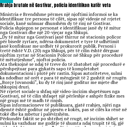
Lajme
Rrahja brutale në Gostivar, policia identifikon katër veta
Ministria e Brendshme përmes një njoftimi informoi se ka
identifikuar tre persona të cilët, sipas një videoje në rrjetet
sociale, kanë sulmuar dhunshëm dy të rinj në Gostivar.
Policia shpjegon se personat e identifikuar janë dy të mitur
nga Gostivari dhe një 20-vjeçar nga Shkupi.
„Dy të mitur nga Gostivari janë thirrur në stacionin policor
për bisedë zyrtare, ndërsa dokumentet e tyre të udhëtimit
janë konfiskuar me urdhër të prokurorit publik. Personi i
tretë është V.D. (20) nga Shkupi, për të cilin është dërguar
njoftim zyrtar në Stacionin Policor në Shkup për procedurë
të mëtutjeshme“, njoftoi policia.
Ata theksojnë se ndaj të treve do të zbatohet një procedurë e
përshpejtuar para gjykatës sapo të kompletohet
dokumentacioni i plotë për rastin. Sipas autoriteteve, sulmi
ka ndodhur në orët e para të mëngjesit të 2 gushtit në rrugën
„Borçe Jovanoski“, ku dy të rinj janë goditur me mjete dhe
shkopinj druri.
Në rrjetet sociale u shfaq një video-incizim shqetësues nga
Gostivari, në të cilin shfaqet një përleshje e ashpër fizike mes
një grupi më të madh të rinjsh.
Sipas informacioneve të publikuara, gjatë rrahjes, njëri nga
djemtë është goditur në pjesën e kokës, pas së cilës ka rënë në
tokë dhe ka mbetur i palëvizshëm.
Përkundër faktit se po shtrihej në rrugë, në incizim shihet se
sulmi ka vazhduar me goditje të shumta ndaj trupit të tij, gjë