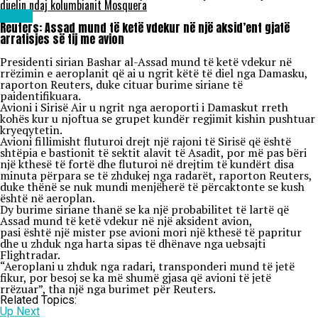
duelin ndaj kolumbianit Mosquera
Lajme
Reuters: Assad mund të ketë vdekur në një aksid’ent gjatë
arratisjes së tij me avion
Presidenti sirian Bashar al-Assad mund të ketë vdekur në
rrëzimin e aeroplanit që ai u ngrit këtë të diel nga Damasku,
raporton Reuters, duke cituar burime siriane të
paidentifikuara.
Avioni i Sirisë Air u ngrit nga aeroporti i Damaskut rreth
kohës kur u njoftua se grupet kundër regjimit kishin pushtuar
kryeqytetin.
Avioni fillimisht fluturoi drejt një rajoni të Sirisë që është
shtëpia e bastionit të sektit alavit të Asadit, por më pas bëri
një kthesë të fortë dhe fluturoi në drejtim të kundërt disa
minuta përpara se të zhdukej nga radarët, raporton Reuters,
duke thënë se nuk mundi menjëherë të përcaktonte se kush
është në aeroplan.
Dy burime siriane thanë se ka një probabilitet të lartë që
Assad mund të ketë vdekur në një aksident avion,
pasi është një mister pse avioni mori një kthesë të papritur
dhe u zhduk nga harta sipas të dhënave nga uebsajti
Flightradar.
“Aeroplani u zhduk nga radari, transponderi mund të jetë
fikur, por besoj se ka më shumë gjasa që avioni të jetë
rrëzuar”, tha një nga burimet për Reuters.
Related Topics:
Up Next