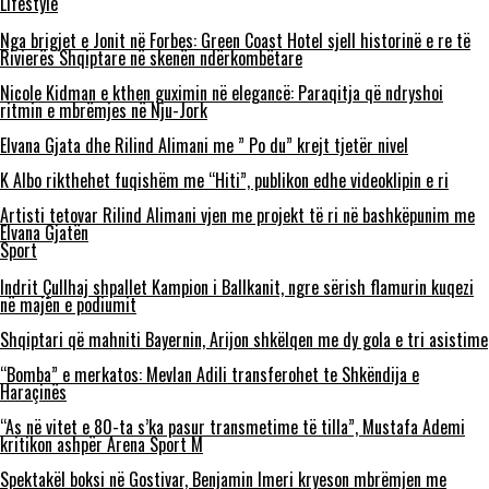
Lifestyle
Nga brigjet e Jonit në Forbes: Green Coast Hotel sjell historinë e re të
Rivierës Shqiptare në skenën ndërkombëtare
Nicole Kidman e kthen guximin në elegancë: Paraqitja që ndryshoi
ritmin e mbrëmjes në Nju-Jork
Elvana Gjata dhe Rilind Alimani me ” Po du” krejt tjetër nivel
K Albo rikthehet fuqishëm me “Hiti”, publikon edhe videoklipin e ri
Artisti tetovar Rilind Alimani vjen me projekt të ri në bashkëpunim me
Elvana Gjatën
Sport
Indrit Çullhaj shpallet Kampion i Ballkanit, ngre sërish flamurin kuqezi
në majën e podiumit
Shqiptari që mahniti Bayernin, Arijon shkëlqen me dy gola e tri asistime
“Bomba” e merkatos: Mevlan Adili transferohet te Shkëndija e
Haraçinës
“As në vitet e 80-ta s’ka pasur transmetime të tilla”, Mustafa Ademi
kritikon ashpër Arena Sport M
Spektakël boksi në Gostivar, Benjamin Imeri kryeson mbrëmjen me