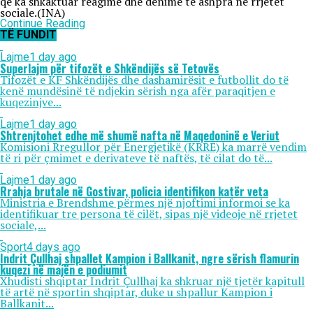
që ka shkaktuar reagime dhe dënime të ashpra në rrjetet
sociale.(INA)
Continue Reading
TË FUNDIT
Lajme
1 day ago
Superlajm për tifozët e Shkëndijës së Tetovës
Tifozët e KF Shkëndijës dhe dashamirësit e futbollit do të
kenë mundësinë të ndjekin sërish nga afër paraqitjen e
kuqezinjve...
Lajme
1 day ago
Shtrenjtohet edhe më shumë nafta në Maqedoninë e Veriut
Komisioni Rregullor për Energjetikë (KRRE) ka marrë vendim
të ri për çmimet e derivateve të naftës, të cilat do të...
Lajme
1 day ago
Rrahja brutale në Gostivar, policia identifikon katër veta
Ministria e Brendshme përmes një njoftimi informoi se ka
identifikuar tre persona të cilët, sipas një videoje në rrjetet
sociale,...
Sport
4 days ago
Indrit Çullhaj shpallet Kampion i Ballkanit, ngre sërish flamurin
kuqezi në majën e podiumit
Xhudisti shqiptar Indrit Çullhaj ka shkruar një tjetër kapitull
të artë në sportin shqiptar, duke u shpallur Kampion i
Ballkanit...