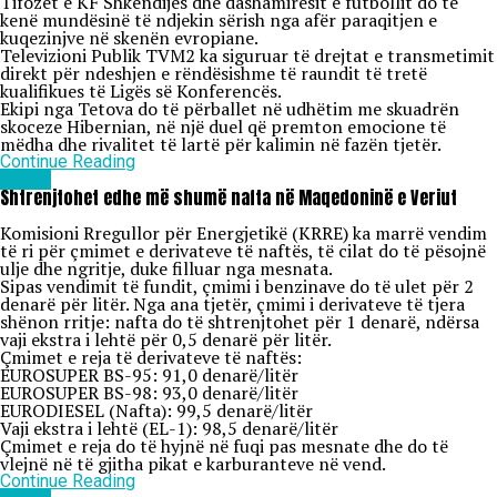
Tifozët e KF Shkëndijës dhe dashamirësit e futbollit do të
kenë mundësinë të ndjekin sërish nga afër paraqitjen e
kuqezinjve në skenën evropiane.
Televizioni Publik TVM2 ka siguruar të drejtat e transmetimit
direkt për ndeshjen e rëndësishme të raundit të tretë
kualifikues të Ligës së Konferencës.
Ekipi nga Tetova do të përballet në udhëtim me skuadrën
skoceze Hibernian, në një duel që premton emocione të
mëdha dhe rivalitet të lartë për kalimin në fazën tjetër.
Continue Reading
Lajme
Shtrenjtohet edhe më shumë nafta në Maqedoninë e Veriut
Komisioni Rregullor për Energjetikë (KRRE) ka marrë vendim
të ri për çmimet e derivateve të naftës, të cilat do të pësojnë
ulje dhe ngritje, duke filluar nga mesnata.
Sipas vendimit të fundit, çmimi i benzinave do të ulet për 2
denarë për litër. Nga ana tjetër, çmimi i derivateve të tjera
shënon rritje: nafta do të shtrenjtohet për 1 denarë, ndërsa
vaji ekstra i lehtë për 0,5 denarë për litër.
Çmimet e reja të derivateve të naftës:
EUROSUPER BS-95: 91,0 denarë/litër
EUROSUPER BS-98: 93,0 denarë/litër
EURODIESEL (Nafta): 99,5 denarë/litër
Vaji ekstra i lehtë (EL-1): 98,5 denarë/litër
Çmimet e reja do të hyjnë në fuqi pas mesnate dhe do të
vlejnë në të gjitha pikat e karburanteve në vend.
Continue Reading