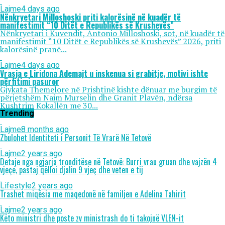
Lajme
4 days ago
Nënkryetari Milloshoski priti kalorësinë në kuadër të
manifestimit “10 Ditët e Republikës së Krushevës”
Nënkryetari i Kuvendit, Antonio Milloshoski, sot, në kuadër të
manifestimit “10 Ditët e Republikës së Krushevës” 2026, priti
kalorësinë pranë...
Lajme
4 days ago
Vrasja e Liridona Ademajt u inskenua si grabitje, motivi ishte
përfitimi pasuror
Gjykata Themelore në Prishtinë kishte dënuar me burgim të
përjetshëm Naim Murselin dhe Granit Plavën, ndërsa
Kushtrim Kokallën me 30...
Trending
Lajme
8 months ago
Zbulohet Identiteti i Personit Të Vrarë Në Tetovë
Lajme
2 years ago
Detaje nga ngjarja tronditëse në Tetovë: Burri vrau gruan dhe vajzën 4
vjeçe, pastaj qëlloi djalin 9 vjeç dhe veten e tij
Lifestyle
2 years ago
Trashet miqësia me maqedonë në familjen e Adelina Tahirit
Lajme
2 years ago
Këto ministri dhe poste zv ministrash do ti takojnë VLEN-it