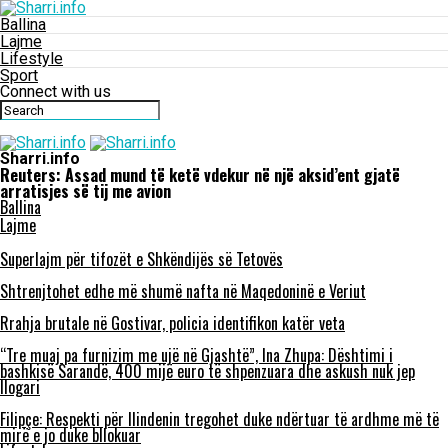
Ballina
Lajme
Lifestyle
Sport
Connect with us
Sharri.info
Reuters: Assad mund të ketë vdekur në një aksid’ent gjatë
arratisjes së tij me avion
Ballina
Lajme
Superlajm për tifozët e Shkëndijës së Tetovës
Shtrenjtohet edhe më shumë nafta në Maqedoninë e Veriut
Rrahja brutale në Gostivar, policia identifikon katër veta
“Tre muaj pa furnizim me ujë në Gjashtë”, Ina Zhupa: Dështimi i
bashkisë Sarandë, 400 mijë euro të shpenzuara dhe askush nuk jep
llogari
Filipçe: Respekti për Ilindenin tregohet duke ndërtuar të ardhme më të
mirë e jo duke bllokuar