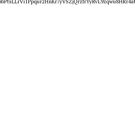
bPtsLLrVi1Ppqur2HnKr7yVSZjQrzfrYyRvL9zqwu8HRr4at