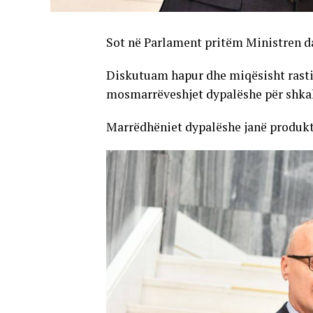
Sot në Parlament pritëm Ministren da
Diskutuam hapur dhe miqësisht rast
mosmarrëveshjet dypalëshe për shkak
Marrëdhëniet dypalëshe janë produkti