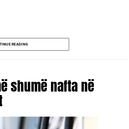
TINUE READING
më shumë nafta në
t