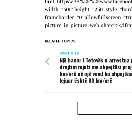
href=https%3A%2F%2Fwww.facebook
width=”500″ height=”250″ style=”bord
frameborder=”0″ allowfullscreen=”tru
picture-in-picture; web-share”></if
RELATED TOPICS:
DON'T MISS
Një banor i Tetovës u arrestua 
drejtim mjeti me shpejtësi prej
km/orë në një vend ku shpejtës
lejuar është 80 km/orë