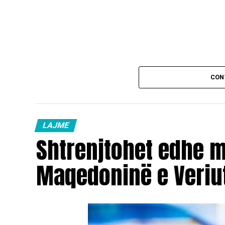
CON
LAJME
Shtrenjtohet edhe 
Maqedoninë e Veriu