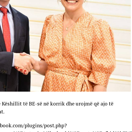
Këshillit të BE-së në korrik dhe urojmë që ajo të
t.
ebook.com/plugins/post.php?