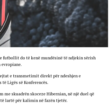
e futbollit do të kenë mundësinë të ndjekin sërish
n evropiane.
ejtat e transmetimit direkt për ndeshjen e
s të Ligës së Konferencës.
im me skuadrën skoceze Hibernian, në një duel që
 lartë për kalimin në fazën tjetër.