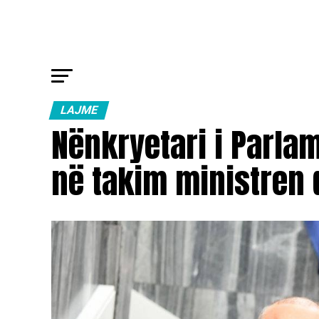
LAJME
Nënkryetari i Parlam
në takim ministren 