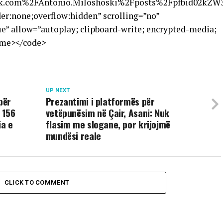
.com%2FAntonio.Miloshoski%2Fposts%2Fpfbid02kZW3
er:none;overflow:hidden” scrolling=”no”
e” allow=”autoplay; clipboard-write; encrypted-media;
rame></code>
UP NEXT
për
Prezantimi i platformës për
 156
vetëpunësim në Çair, Asani: Nuk
ia e
flasim me slogane, por krijojmë
mundësi reale
CLICK TO COMMENT