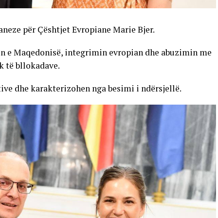
neze për Çështjet Evropiane Marie Bjer.
in e Maqedonisë, integrimin evropian dhe abuzimin me
 të bllokadave.
ve dhe karakterizohen nga besimi i ndërsjellë.