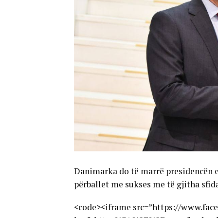
Danimarka do të marrë presidencën e 
përballet me sukses me të gjitha sfida
<code><iframe src=”https://www.fac