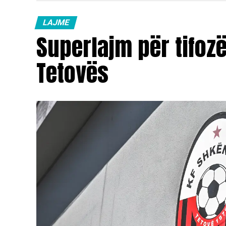
LAJME
Superlajm për tifoz
Tetovës