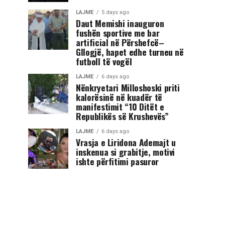
LAJME
5 days ago
Daut Memishi inauguron
fushën sportive me bar
artificial në Përshefcë–
Gllogjë, hapet edhe turneu në
futboll të vogël
LAJME
6 days ago
Nënkryetari Milloshoski priti
kalorësinë në kuadër të
manifestimit “10 Ditët e
Republikës së Krushevës”
LAJME
6 days ago
Vrasja e Liridona Ademajt u
inskenua si grabitje, motivi
ishte përfitimi pasuror