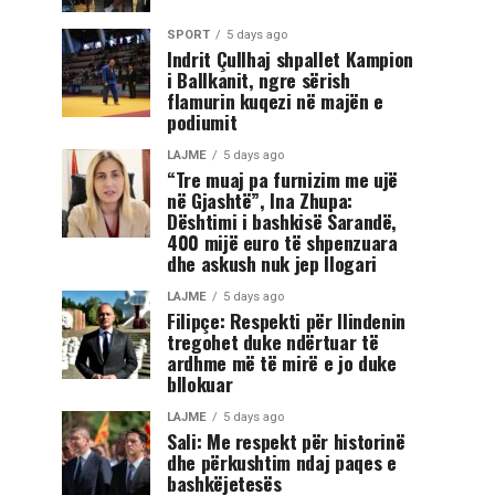
SPORT
5 days ago
Indrit Çullhaj shpallet Kampion
i Ballkanit, ngre sërish
flamurin kuqezi në majën e
podiumit
LAJME
5 days ago
“Tre muaj pa furnizim me ujë
në Gjashtë”, Ina Zhupa:
Dështimi i bashkisë Sarandë,
400 mijë euro të shpenzuara
dhe askush nuk jep llogari
LAJME
5 days ago
Filipçe: Respekti për Ilindenin
tregohet duke ndërtuar të
ardhme më të mirë e jo duke
bllokuar
LAJME
5 days ago
Sali: Me respekt për historinë
dhe përkushtim ndaj paqes e
bashkëjetesës