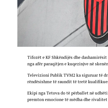
Tifozët e KF Shkëndijës dhe dashamirësit 
nga afër paraqitjen e kuqezinjve në skenë
Televizioni Publik TVM2 ka siguruar të dr
rëndësishme të raundit të tretë kualifikue
Ekipi nga Tetova do të përballet në udhët
premton emocione të mëdha dhe rivalitet të