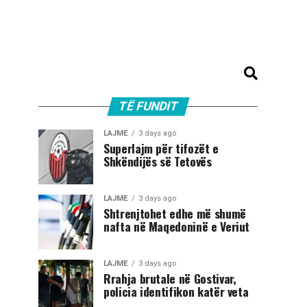
TË FUNDIT
LAJME
3 days ago
Superlajm për tifozët e
Shkëndijës së Tetovës
LAJME
3 days ago
Shtrenjtohet edhe më shumë
nafta në Maqedoninë e Veriut
LAJME
3 days ago
Rrahja brutale në Gostivar,
policia identifikon katër veta