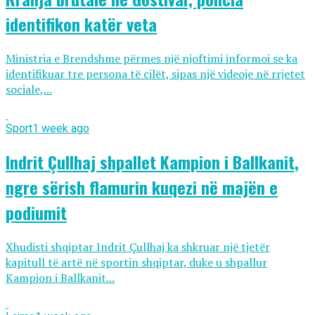
identifikon katër veta
Ministria e Brendshme përmes një njoftimi informoi se ka
identifikuar tre persona të cilët, sipas një videoje në rrjetet
sociale,...
Sport
1 week ago
Indrit Çullhaj shpallet Kampion i Ballkanit,
ngre sërish flamurin kuqezi në majën e
podiumit
Xhudisti shqiptar Indrit Çullhaj ka shkruar një tjetër
kapitull të artë në sportin shqiptar, duke u shpallur
Kampion i Ballkanit...