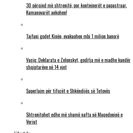
30 përqind më shtrenjtë, por kontejnerët e papastruar.
Kumanovarët ankohen!
Tajfuni godet Kinën, evakuohen mbi 1 milion banorë
Vuçiq: Deklarata e Zelenskyt, goditja më e madhe kundër
shqiptarëve në 14 vjet
Superlajm për tifozët e Shkëndijës së Tetovës
Shtrenjtohet edhe më shumë nafta në Maqedoninë e
Veriut