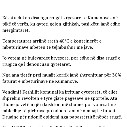
Kështu duken disa nga rrugët kryesore të Kumanovës në
pikë të verës, ku qyteti gëlon gjithkah, pasi këtu janë edhe
mërgimtarët.
Temperaturat arrijnë rreth 40°C e kontejnerët e
mbeturinave mbeten të tejmbushur me javë.
Jo vetëm në bulevardet kryesore, por edhe në disa rrugë e
rrugica që i denoncuan qytetarët.
Nga ana tjetër prej muajit korrik janë shtrenjtuar për 30%
faturat e mbeturinave në Kumanovë.
Vendimi i Këshillit komunal ka irrituar qytetarët, të cilët
shprehin revoltën e tyre gjatë pagesave në sportele. Ata
thonë jo vetëm që u kushton më shumë, por vonesat në
mbledhje të plehrave po ndodh tani në 6 muajt e fundit.
Druajnë për ndonjë epidemi nga papastërtitë nëpër rrugë.