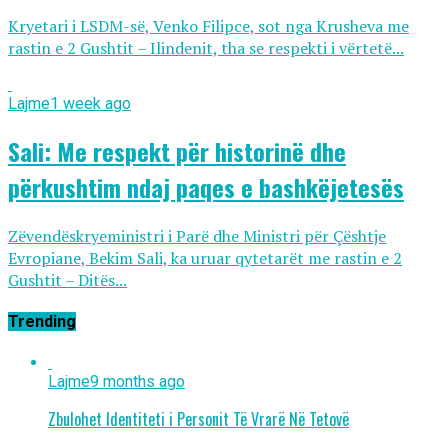
Kryetari i LSDM-së, Venko Filipce, sot nga Krusheva me
rastin e 2 Gushtit – Ilindenit, tha se respekti i vërtetë...
Lajme
1 week ago
Sali: Me respekt për historinë dhe
përkushtim ndaj paqes e bashkëjetesës
Zëvendëskryeministri i Parë dhe Ministri për Çështje
Evropiane, Bekim Sali, ka uruar qytetarët me rastin e 2
Gushtit – Ditës...
Trending
Lajme
9 months ago
Zbulohet Identiteti i Personit Të Vrarë Në Tetovë