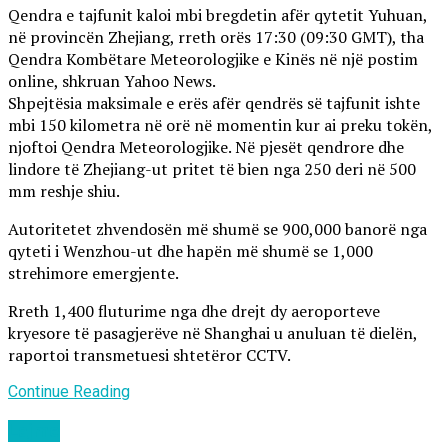
Qendra e tajfunit kaloi mbi bregdetin afër qytetit Yuhuan,
në provincën Zhejiang, rreth orës 17:30 (09:30 GMT), tha
Qendra Kombëtare Meteorologjike e Kinës në një postim
online, shkruan Yahoo News.
Shpejtësia maksimale e erës afër qendrës së tajfunit ishte
mbi 150 kilometra në orë në momentin kur ai preku tokën,
njoftoi Qendra Meteorologjike. Në pjesët qendrore dhe
lindore të Zhejiang-ut pritet të bien nga 250 deri në 500
mm reshje shiu.
Autoritetet zhvendosën më shumë se 900,000 banorë nga
qyteti i Wenzhou-ut dhe hapën më shumë se 1,000
strehimore emergjente.
Rreth 1,400 fluturime nga dhe drejt dy aeroporteve
kryesore të pasagjerëve në Shanghai u anuluan të dielën,
raportoi transmetuesi shtetëror CCTV.
Continue Reading
Lajme