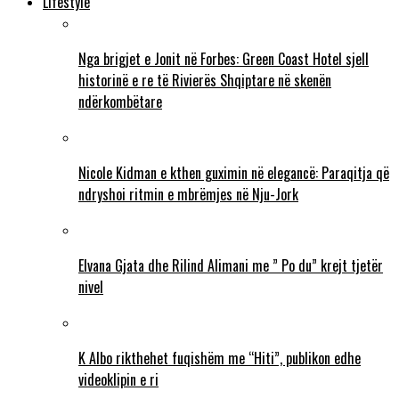
Lifestyle
Nga brigjet e Jonit në Forbes: Green Coast Hotel sjell
historinë e re të Rivierës Shqiptare në skenën
ndërkombëtare
Nicole Kidman e kthen guximin në elegancë: Paraqitja që
ndryshoi ritmin e mbrëmjes në Nju-Jork
Elvana Gjata dhe Rilind Alimani me ” Po du” krejt tjetër
nivel
K Albo rikthehet fuqishëm me “Hiti”, publikon edhe
videoklipin e ri