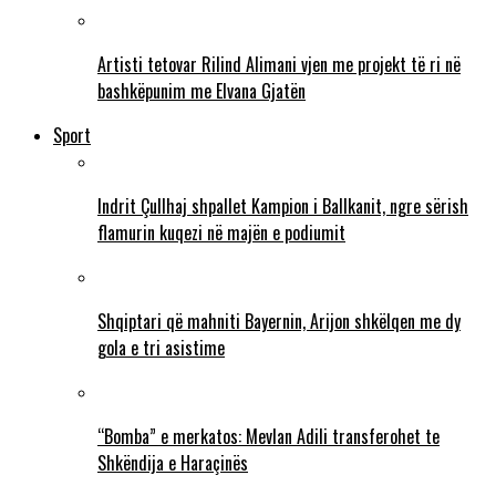
Artisti tetovar Rilind Alimani vjen me projekt të ri në
bashkëpunim me Elvana Gjatën
Sport
Indrit Çullhaj shpallet Kampion i Ballkanit, ngre sërish
flamurin kuqezi në majën e podiumit
Shqiptari që mahniti Bayernin, Arijon shkëlqen me dy
gola e tri asistime
“Bomba” e merkatos: Mevlan Adili transferohet te
Shkëndija e Haraçinës