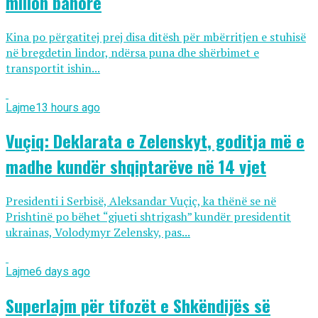
milion banorë
Kina po përgatitej prej disa ditësh për mbërritjen e stuhisë
në bregdetin lindor, ndërsa puna dhe shërbimet e
transportit ishin...
Lajme
13 hours ago
Vuçiq: Deklarata e Zelenskyt, goditja më e
madhe kundër shqiptarëve në 14 vjet
Presidenti i Serbisë, Aleksandar Vuçiç, ka thënë se në
Prishtinë po bëhet “gjueti shtrigash” kundër presidentit
ukrainas, Volodymyr Zelensky, pas...
Lajme
6 days ago
Superlajm për tifozët e Shkëndijës së