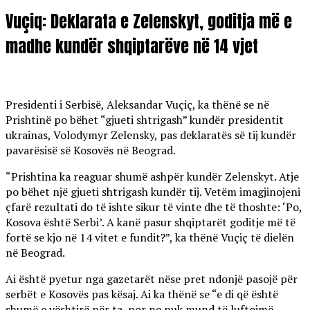
Vuçiq: Deklarata e Zelenskyt, goditja më e
madhe kundër shqiptarëve në 14 vjet
Presidenti i Serbisë, Aleksandar Vuçiç, ka thënë se në
Prishtinë po bëhet “gjueti shtrigash” kundër presidentit
ukrainas, Volodymyr Zelensky, pas deklaratës së tij kundër
pavarësisë së Kosovës në Beograd.
“Prishtina ka reaguar shumë ashpër kundër Zelenskyt. Atje
po bëhet një gjueti shtrigash kundër tij. Vetëm imagjinojeni
çfarë rezultati do të ishte sikur të vinte dhe të thoshte: ‘Po,
Kosova është Serbi’. A kanë pasur shqiptarët goditje më të
fortë se kjo në 14 vitet e fundit?”, ka thënë Vuçiç të dielën
në Beograd.
Ai është pyetur nga gazetarët nëse pret ndonjë pasojë për
serbët e Kosovës pas kësaj. Ai ka thënë se “e di që është
shumë e vështirë për ta, por ne nuk mund të luftojmë