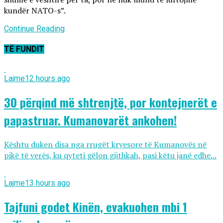
kundër NATO-s”.
Continue Reading
TË FUNDIT
Lajme
12 hours ago
30 përqind më shtrenjtë, por kontejnerët e
papastruar. Kumanovarët ankohen!
Kështu duken disa nga rrugët kryesore të Kumanovës në
pikë të verës, ku qyteti gëlon gjithkah, pasi këtu janë edhe...
Lajme
13 hours ago
Tajfuni godet Kinën, evakuohen mbi 1