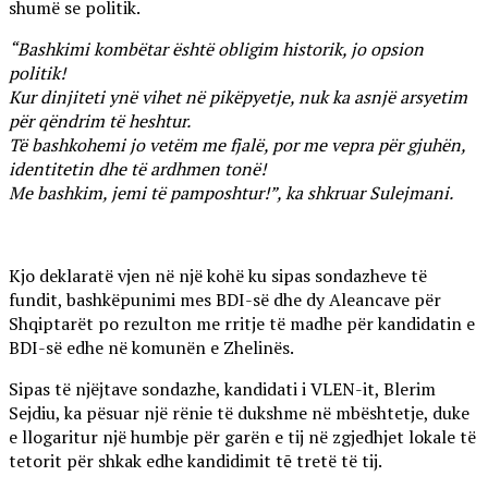
shumë se politik.
“Bashkimi kombëtar është obligim historik, jo opsion
politik!
Kur dinjiteti ynë vihet në pikëpyetje, nuk ka asnjë arsyetim
për qëndrim të heshtur.
Të bashkohemi jo vetëm me fjalë, por me vepra për gjuhën,
identitetin dhe të ardhmen tonë!
Me bashkim, jemi të pamposhtur!”, ka shkruar Sulejmani.
Kjo deklaratë vjen në një kohë ku sipas sondazheve të
fundit, bashkëpunimi mes BDI-së dhe dy Aleancave për
Shqiptarët po rezulton me rritje të madhe për kandidatin e
BDI-së edhe në komunën e Zhelinës.
Sipas të njëjtave sondazhe, kandidati i VLEN-it, Blerim
Sejdiu, ka pësuar një rënie të dukshme në mbështetje, duke
e llogaritur një humbje për garën e tij në zgjedhjet lokale të
tetorit për shkak edhe kandidimit tē tretë të tij.