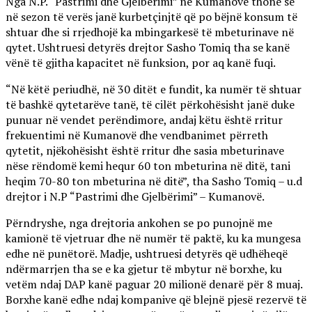
Nga N.P. “Pastrimi dhe Gjelbërimi” në Kumanovë thonë se
në sezon të verës janë kurbetçinjtë që po bëjnë konsum të
shtuar dhe si rrjedhojë ka mbingarkesë të mbeturinave në
qytet. Ushtruesi detyrës drejtor Sasho Tomiq tha se kanë
vënë të gjitha kapacitet në funksion, por aq kanë fuqi.
“Në këtë periudhë, në 30 ditët e fundit, ka numër të shtuar
të bashkë qytetarëve tanë, të cilët përkohësisht janë duke
punuar në vendet perëndimore, andaj këtu është rritur
frekuentimi në Kumanovë dhe vendbanimet përreth
qytetit, njëkohësisht është rritur dhe sasia mbeturinave
nëse rëndomë kemi hequr 60 ton mbeturina në ditë, tani
heqim 70-80 ton mbeturina në ditë”, tha Sasho Tomiq – u.d
drejtor i N.P “Pastrimi dhe Gjelbërimi” – Kumanovë.
Përndryshe, nga drejtoria ankohen se po punojnë me
kamionë të vjetruar dhe në numër të paktë, ku ka mungesa
edhe në punëtorë. Madje, ushtruesi detyrës që udhëheqë
ndërmarrjen tha se e ka gjetur të mbytur në borxhe, ku
vetëm ndaj DAP kanë paguar 20 milionë denarë për 8 muaj.
Borxhe kanë edhe ndaj kompanive që blejnë pjesë rezervë të