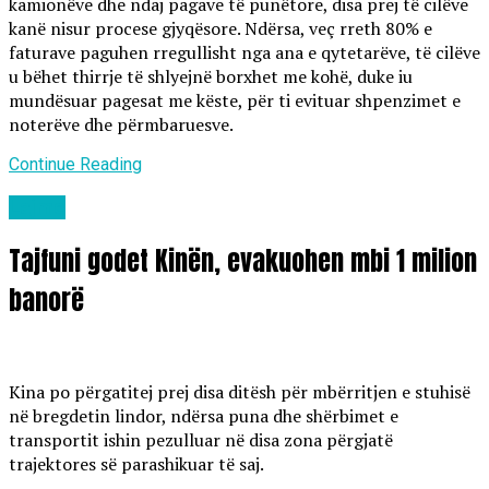
kamionëve dhe ndaj pagave të punëtore, disa prej të cilëve
kanë nisur procese gjyqësore. Ndërsa, veç rreth 80% e
faturave paguhen rregullisht nga ana e qytetarëve, të cilëve
u bëhet thirrje të shlyejnë borxhet me kohë, duke iu
mundësuar pagesat me këste, për ti evituar shpenzimet e
noterëve dhe përmbaruesve.
Continue Reading
Lajme
Tajfuni godet Kinën, evakuohen mbi 1 milion
banorë
Kina po përgatitej prej disa ditësh për mbërritjen e stuhisë
në bregdetin lindor, ndërsa puna dhe shërbimet e
transportit ishin pezulluar në disa zona përgjatë
trajektores së parashikuar të saj.