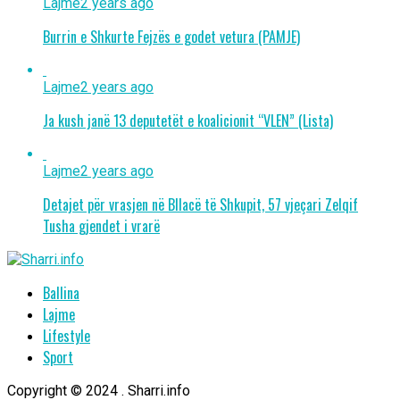
Lajme
2 years ago
Burrin e Shkurte Fejzës e godet vetura (PAMJE)
Lajme
2 years ago
Ja kush janë 13 deputetët e koalicionit “VLEN” (Lista)
Lajme
2 years ago
Detajet për vrasjen në Bllacë të Shkupit, 57 vjeçari Zelqif
Tusha gjendet i vrarë
Ballina
Lajme
Lifestyle
Sport
Copyright © 2024 . Sharri.info