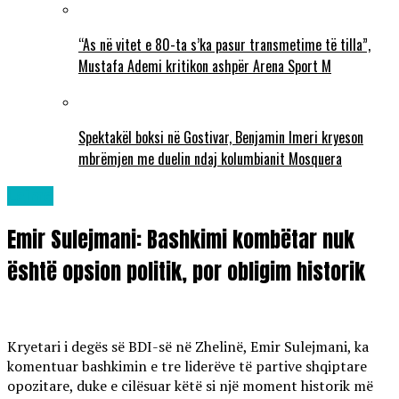
“As në vitet e 80-ta s’ka pasur transmetime të tilla”,
Mustafa Ademi kritikon ashpër Arena Sport M
Spektakël boksi në Gostivar, Benjamin Imeri kryeson
mbrëmjen me duelin ndaj kolumbianit Mosquera
Lajme
Emir Sulejmani: Bashkimi kombëtar nuk
është opsion politik, por obligim historik
Kryetari i degës së BDI-së në Zhelinë, Emir Sulejmani, ka
komentuar bashkimin e tre liderëve të partive shqiptare
opozitare, duke e cilësuar këtë si një moment historik më