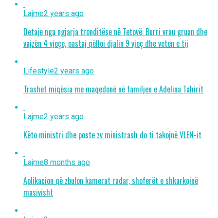
Lajme
2 years ago
Detaje nga ngjarja tronditëse në Tetovë: Burri vrau gruan dhe
vajzën 4 vjeçe, pastaj qëlloi djalin 9 vjeç dhe veten e tij
Lifestyle
2 years ago
Trashet miqësia me maqedonë në familjen e Adelina Tahirit
Lajme
2 years ago
Këto ministri dhe poste zv ministrash do ti takojnë VLEN-it
Lajme
8 months ago
Aplikacion që zbulon kamerat radar, shoferët e shkarkojnë
masivisht