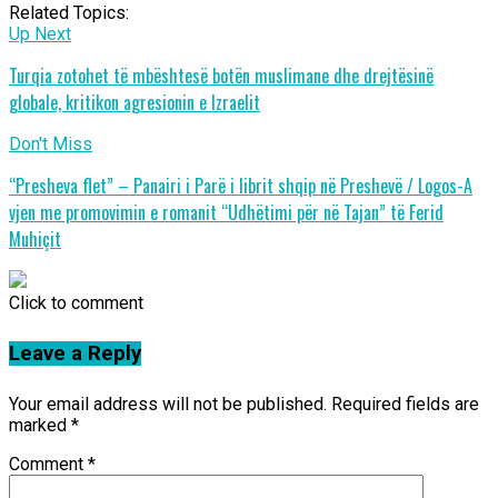
Related Topics:
Up Next
Turqia zotohet të mbështesë botën muslimane dhe drejtësinë
globale, kritikon agresionin e Izraelit
Don't Miss
“Presheva flet” – Panairi i Parë i librit shqip në Preshevë / Logos-A
vjen me promovimin e romanit “Udhëtimi për në Tajan” të Ferid
Muhiçit
Click to comment
Leave a Reply
Your email address will not be published.
Required fields are
marked
*
Comment
*