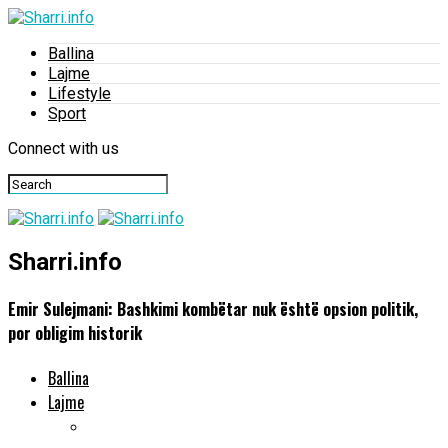
Ballina
Lajme
Lifestyle
Sport
Connect with us
Sharri.info
Emir Sulejmani: Bashkimi kombëtar nuk është opsion politik,
por obligim historik
Ballina
Lajme