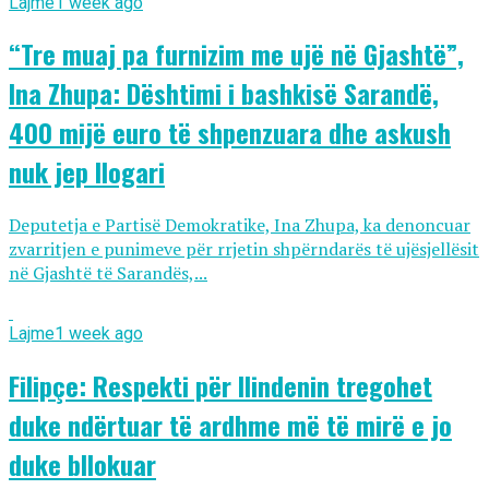
Lajme
1 week ago
“Tre muaj pa furnizim me ujë në Gjashtë”,
Ina Zhupa: Dështimi i bashkisë Sarandë,
400 mijë euro të shpenzuara dhe askush
nuk jep llogari
Deputetja e Partisë Demokratike, Ina Zhupa, ka denoncuar
zvarritjen e punimeve për rrjetin shpërndarës të ujësjellësit
në Gjashtë të Sarandës,...
Lajme
1 week ago
Filipçe: Respekti për Ilindenin tregohet
duke ndërtuar të ardhme më të mirë e jo
duke bllokuar