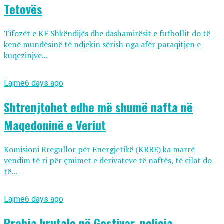
Tetovës
Tifozët e KF Shkëndijës dhe dashamirësit e futbollit do të
kenë mundësinë të ndjekin sërish nga afër paraqitjen e
kuqezinjve...
Lajme
6 days ago
Shtrenjtohet edhe më shumë nafta në
Maqedoninë e Veriut
Komisioni Rregullor për Energjetikë (KRRE) ka marrë
vendim të ri për çmimet e derivateve të naftës, të cilat do
të...
Lajme
6 days ago
Rrahja brutale në Gostivar, policia