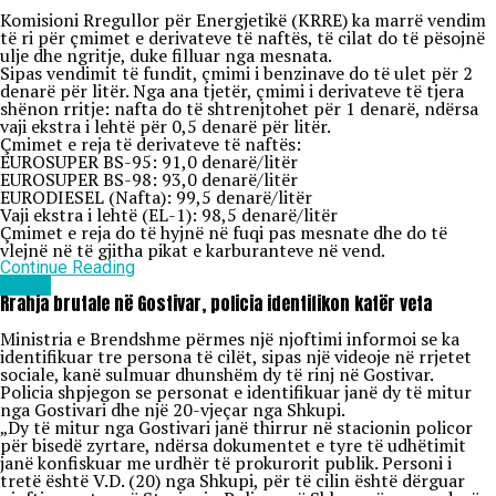
Komisioni Rregullor për Energjetikë (KRRE) ka marrë vendim
të ri për çmimet e derivateve të naftës, të cilat do të pësojnë
ulje dhe ngritje, duke filluar nga mesnata.
Sipas vendimit të fundit, çmimi i benzinave do të ulet për 2
denarë për litër. Nga ana tjetër, çmimi i derivateve të tjera
shënon rritje: nafta do të shtrenjtohet për 1 denarë, ndërsa
vaji ekstra i lehtë për 0,5 denarë për litër.
Çmimet e reja të derivateve të naftës:
EUROSUPER BS-95: 91,0 denarë/litër
EUROSUPER BS-98: 93,0 denarë/litër
EURODIESEL (Nafta): 99,5 denarë/litër
Vaji ekstra i lehtë (EL-1): 98,5 denarë/litër
Çmimet e reja do të hyjnë në fuqi pas mesnate dhe do të
vlejnë në të gjitha pikat e karburanteve në vend.
Continue Reading
Lajme
Rrahja brutale në Gostivar, policia identifikon katër veta
Ministria e Brendshme përmes një njoftimi informoi se ka
identifikuar tre persona të cilët, sipas një videoje në rrjetet
sociale, kanë sulmuar dhunshëm dy të rinj në Gostivar.
Policia shpjegon se personat e identifikuar janë dy të mitur
nga Gostivari dhe një 20-vjeçar nga Shkupi.
„Dy të mitur nga Gostivari janë thirrur në stacionin policor
për bisedë zyrtare, ndërsa dokumentet e tyre të udhëtimit
janë konfiskuar me urdhër të prokurorit publik. Personi i
tretë është V.D. (20) nga Shkupi, për të cilin është dërguar