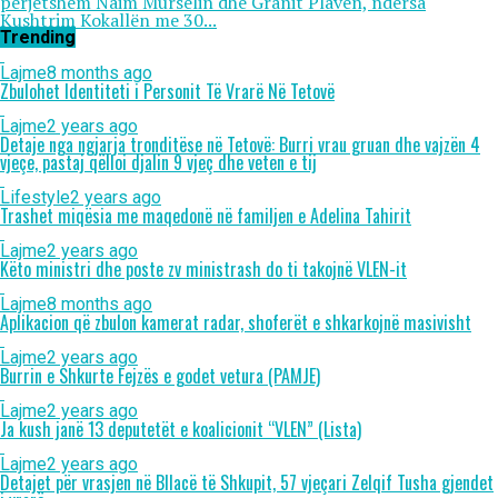
përjetshëm Naim Murselin dhe Granit Plavën, ndërsa
Kushtrim Kokallën me 30...
Trending
Lajme
8 months ago
Zbulohet Identiteti i Personit Të Vrarë Në Tetovë
Lajme
2 years ago
Detaje nga ngjarja tronditëse në Tetovë: Burri vrau gruan dhe vajzën 4
vjeçe, pastaj qëlloi djalin 9 vjeç dhe veten e tij
Lifestyle
2 years ago
Trashet miqësia me maqedonë në familjen e Adelina Tahirit
Lajme
2 years ago
Këto ministri dhe poste zv ministrash do ti takojnë VLEN-it
Lajme
8 months ago
Aplikacion që zbulon kamerat radar, shoferët e shkarkojnë masivisht
Lajme
2 years ago
Burrin e Shkurte Fejzës e godet vetura (PAMJE)
Lajme
2 years ago
Ja kush janë 13 deputetët e koalicionit “VLEN” (Lista)
Lajme
2 years ago
Detajet për vrasjen në Bllacë të Shkupit, 57 vjeçari Zelqif Tusha gjendet