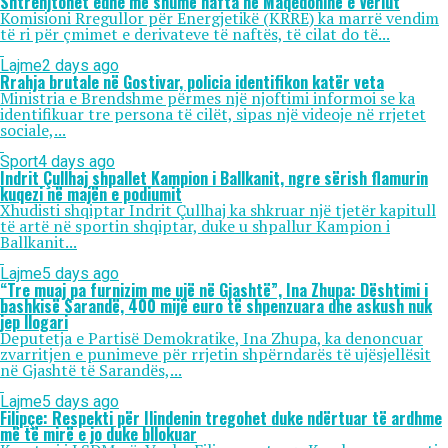
Shtrenjtohet edhe më shumë nafta në Maqedoninë e Veriut
Komisioni Rregullor për Energjetikë (KRRE) ka marrë vendim
të ri për çmimet e derivateve të naftës, të cilat do të...
Lajme
2 days ago
Rrahja brutale në Gostivar, policia identifikon katër veta
Ministria e Brendshme përmes një njoftimi informoi se ka
identifikuar tre persona të cilët, sipas një videoje në rrjetet
sociale,...
Sport
4 days ago
Indrit Çullhaj shpallet Kampion i Ballkanit, ngre sërish flamurin
kuqezi në majën e podiumit
Xhudisti shqiptar Indrit Çullhaj ka shkruar një tjetër kapitull
të artë në sportin shqiptar, duke u shpallur Kampion i
Ballkanit...
Lajme
5 days ago
“Tre muaj pa furnizim me ujë në Gjashtë”, Ina Zhupa: Dështimi i
bashkisë Sarandë, 400 mijë euro të shpenzuara dhe askush nuk
jep llogari
Deputetja e Partisë Demokratike, Ina Zhupa, ka denoncuar
zvarritjen e punimeve për rrjetin shpërndarës të ujësjellësit
në Gjashtë të Sarandës,...
Lajme
5 days ago
Filipçe: Respekti për Ilindenin tregohet duke ndërtuar të ardhme
më të mirë e jo duke bllokuar