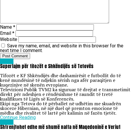
Name
*
Email
*
Website
Save my name, email, and website in this browser for the
next time I comment.
Lajme
Superlajm për tifozët e Shkëndijës së Tetovës
Tifozët e KF Shkëndijës dhe dashamirësit e futbollit do të
kenë mundësinë të ndjekin sërish nga afër paraqitjen e
kuqezinjve në skenën evropiane.
Televizioni Publik TVM2 ka siguruar të drejtat e transmetimit
direkt për ndeshjen e rëndësishme të raundit të tretë
kualifikues të Ligës së Konferencës.
Ekipi nga Tetova do të përballet në udhëtim me skuadrën
skoceze Hibernian, në një duel që premton emocione të
mëdha dhe rivalitet të lartë për kalimin në fazën tjetër.
Continue Reading
Lajme
Shtrenjtohet edhe më shumë nafta në Maqedoninë e Veriut