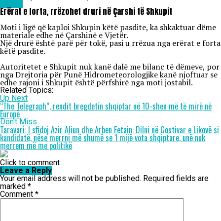
Lajme
Erërat e forta, rrëzohet druri në Çarshi të Shkupit
Moti i ligë që kaploi Shkupin këtë pasdite, ka shkaktuar dëme
materiale edhe në Çarshinë e Vjetër.
Një drurë është parë për tokë, pasi u rrëzua nga erërat e forta
këtë pasdite.
Autoritetet e Shkupit nuk kanë dalë me bilanc të dëmeve, por
nga Drejtoria për Punë Hidrometeorologjike kanë njoftuar se
edhe rajoni i Shkupit është përfshirë nga moti jostabil.
Related Topics:
Up Next
“The Telegraph”, rendit bregdetin shqiptar në 10-shen më të mirë në
Europë
Don't Miss
Taravari: I sfidoj Azir Aliun dhe Arben Fetain: Dilni në Gostivar e Likovë si
kandidatë, nëse merrni më shumë se 1 mijë vota shqiptare, unë nuk
merrem më me politikë
Click to comment
Leave a Reply
Your email address will not be published.
Required fields are
marked
*
Comment
*