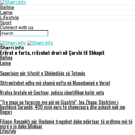
Ballina
Lajme
Lifestyle
Sport
Connect with us
Sharri.info
Erërat e forta, rrëzohet druri në Çarshi të Shkupit
Ballina
Lajme
Superlajm për tifozët e Shkëndijës së Tetovës
Shtrenjtohet edhe më shumë nafta në Maqedoninë e Veriut
Rrahja brutale në Gostivar, policia identifikon katër veta
“Tre muaj pa furnizim me ujë në Gjashtë”, Ina Zhupa: Dështimi i
bashkisë Sarandë, 400 mijë euro të shpenzuara dhe askush nuk jep
llogari
Filipçe: Respekti për Ilindenin tregohet duke ndërtuar të ardhme më të
mirë e jo duke bllokuar
Lifestyle