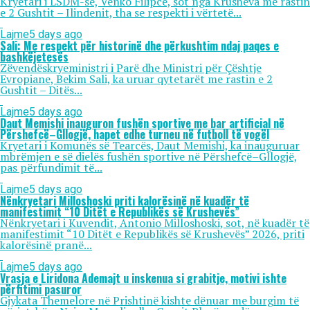
Kryetari i LSDM-së, Venko Filipce, sot nga Krusheva me rastin
e 2 Gushtit – Ilindenit, tha se respekti i vërtetë...
Lajme
5 days ago
Sali: Me respekt për historinë dhe përkushtim ndaj paqes e
bashkëjetesës
Zëvendëskryeministri i Parë dhe Ministri për Çështje
Evropiane, Bekim Sali, ka uruar qytetarët me rastin e 2
Gushtit – Ditës...
Lajme
5 days ago
Daut Memishi inauguron fushën sportive me bar artificial në
Përshefcë–Gllogjë, hapet edhe turneu në futboll të vogël
Kryetari i Komunës së Tearcës, Daut Memishi, ka inauguruar
mbrëmjen e së dielës fushën sportive në Përshefcë–Gllogjë,
pas përfundimit të...
Lajme
5 days ago
Nënkryetari Milloshoski priti kalorësinë në kuadër të
manifestimit “10 Ditët e Republikës së Krushevës”
Nënkryetari i Kuvendit, Antonio Milloshoski, sot, në kuadër të
manifestimit “10 Ditët e Republikës së Krushevës” 2026, priti
kalorësinë pranë...
Lajme
5 days ago
Vrasja e Liridona Ademajt u inskenua si grabitje, motivi ishte
përfitimi pasuror
Gjykata Themelore në Prishtinë kishte dënuar me burgim të