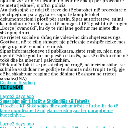
njoftim zyrtar në Stacionin Policor në Shkup për procedurë
të mëtutjeshme“, njoftoi policia.
Ata theksojnë se ndaj të treve do të zbatohet një procedurë e
përshpejtuar para gjykatës sapo të kompletohet
dokumentacioni i plotë për rastin. Sipas autoriteteve, sulmi
ka ndodhur në orët e para të mëngjesit të 2 gushtit në rrugën
„Borçe Jovanoski“, ku dy të rinj janë goditur me mjete dhe
shkopinj druri.
Në rrjetet sociale u shfaq një video-incizim shqetësues nga
Gostivari, në të cilin shfaqet një përleshje e ashpër fizike mes
një grupi më të madh të rinjsh.
Sipas informacioneve të publikuara, gjatë rrahjes, njëri nga
djemtë është goditur në pjesën e kokës, pas së cilës ka rënë në
tokë dhe ka mbetur i palëvizshëm.
Përkundër faktit se po shtrihej në rrugë, në incizim shihet se
sulmi ka vazhduar me goditje të shumta ndaj trupit të tij, gjë
që ka shkaktuar reagime dhe dënime të ashpra në rrjetet
sociale.(INA)
Continue Reading
TË FUNDIT
Lajme
2 days ago
Superlajm për tifozët e Shkëndijës së Tetovës
Tifozët e KF Shkëndijës dhe dashamirësit e futbollit do të
kenë mundësinë të ndjekin sërish nga afër paraqitjen e
kuqezinjve...
Lajme
2 days ago