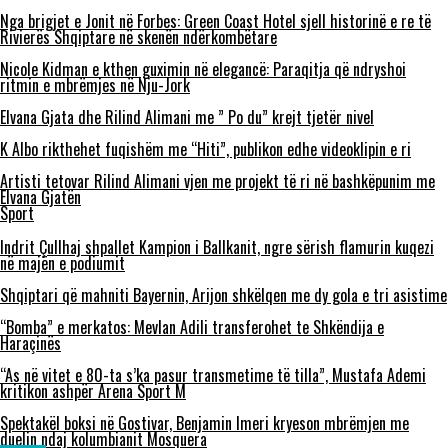
Nga brigjet e Jonit në Forbes: Green Coast Hotel sjell historinë e re të
Rivierës Shqiptare në skenën ndërkombëtare
Nicole Kidman e kthen guximin në elegancë: Paraqitja që ndryshoi
ritmin e mbrëmjes në Nju-Jork
Elvana Gjata dhe Rilind Alimani me ” Po du” krejt tjetër nivel
K Albo rikthehet fuqishëm me “Hiti”, publikon edhe videoklipin e ri
Artisti tetovar Rilind Alimani vjen me projekt të ri në bashkëpunim me
Elvana Gjatën
Sport
Indrit Çullhaj shpallet Kampion i Ballkanit, ngre sërish flamurin kuqezi
në majën e podiumit
Shqiptari që mahniti Bayernin, Arijon shkëlqen me dy gola e tri asistime
“Bomba” e merkatos: Mevlan Adili transferohet te Shkëndija e
Haraçinës
“As në vitet e 80-ta s’ka pasur transmetime të tilla”, Mustafa Ademi
kritikon ashpër Arena Sport M
Spektakël boksi në Gostivar, Benjamin Imeri kryeson mbrëmjen me
duelin ndaj kolumbianit Mosquera