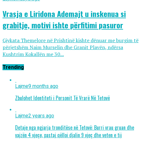
Vrasja e Liridona Ademajt u inskenua si
grabitje, motivi ishte përfitimi pasuror
Gjykata Themelore në Prishtinë kishte dënuar me burgim të
përjetshëm Naim Murselin dhe Granit Plavën, ndërsa
Kushtrim Kokallën me 30...
Trending
Lajme
9 months ago
Zbulohet Identiteti i Personit Të Vrarë Në Tetovë
Lajme
2 years ago
Detaje nga ngjarja tronditëse në Tetovë: Burri vrau gruan dhe
vajzën 4 vjeçe, pastaj qëlloi djalin 9 vjeç dhe veten e tij