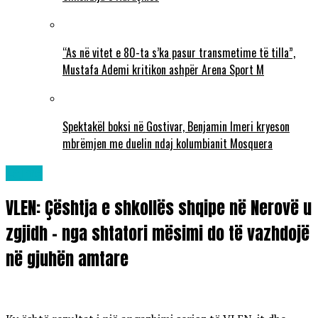
“As në vitet e 80-ta s’ka pasur transmetime të tilla”,
Mustafa Ademi kritikon ashpër Arena Sport M
Spektakël boksi në Gostivar, Benjamin Imeri kryeson
mbrëmjen me duelin ndaj kolumbianit Mosquera
Lajme
VLEN: Çështja e shkollës shqipe në Nerovë u
zgjidh – nga shtatori mësimi do të vazhdojë
në gjuhën amtare