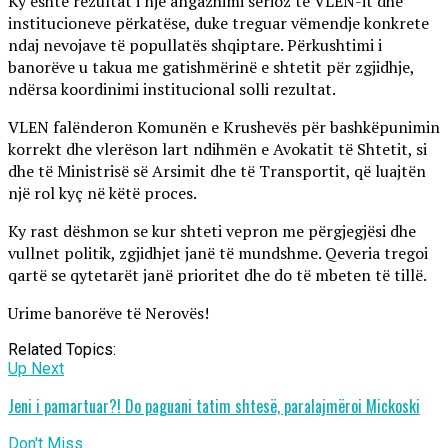
Ky është rezultat i një angazhimi serioz të VLEN-it dhe
institucioneve përkatëse, duke treguar vëmendje konkrete
ndaj nevojave të popullatës shqiptare. Përkushtimi i
banorëve u takua me gatishmërinë e shtetit për zgjidhje,
ndërsa koordinimi institucional solli rezultat.
VLEN falënderon Komunën e Krushevës për bashkëpunimin
korrekt dhe vlerëson lart ndihmën e Avokatit të Shtetit, si
dhe të Ministrisë së Arsimit dhe të Transportit, që luajtën
një rol kyç në këtë proces.
Ky rast dëshmon se kur shteti vepron me përgjegjësi dhe
vullnet politik, zgjidhjet janë të mundshme. Qeveria tregoi
qartë se qytetarët janë prioritet dhe do të mbeten të tillë.
Urime banorëve të Nerovës!
Related Topics:
Up Next
Jeni i pamartuar?! Do paguani tatim shtesë, paralajmëroi Mickoski
Don't Miss