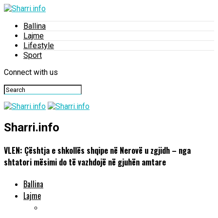
Ballina
Lajme
Lifestyle
Sport
Connect with us
Sharri.info
VLEN: Çështja e shkollës shqipe në Nerovë u zgjidh – nga
shtatori mësimi do të vazhdojë në gjuhën amtare
Ballina
Lajme