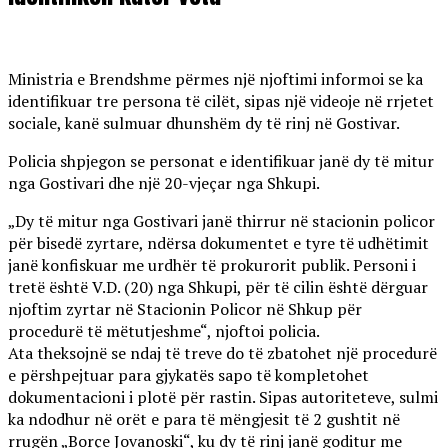
Ministria e Brendshme përmes një njoftimi informoi se ka
identifikuar tre persona të cilët, sipas një videoje në rrjetet
sociale, kanë sulmuar dhunshëm dy të rinj në Gostivar.
Policia shpjegon se personat e identifikuar janë dy të mitur
nga Gostivari dhe një 20-vjeçar nga Shkupi.
„Dy të mitur nga Gostivari janë thirrur në stacionin policor
për bisedë zyrtare, ndërsa dokumentet e tyre të udhëtimit
janë konfiskuar me urdhër të prokurorit publik. Personi i
tretë është V.D. (20) nga Shkupi, për të cilin është dërguar
njoftim zyrtar në Stacionin Policor në Shkup për
procedurë të mëtutjeshme“, njoftoi policia.
Ata theksojnë se ndaj të treve do të zbatohet një procedurë
e përshpejtuar para gjykatës sapo të kompletohet
dokumentacioni i plotë për rastin. Sipas autoriteteve, sulmi
ka ndodhur në orët e para të mëngjesit të 2 gushtit në
rrugën „Borçe Jovanoski“, ku dy të rinj janë goditur me