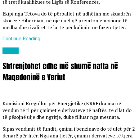
të tretë kualifikues të Ligës së Konferencës.
Ekipi nga Tetova do të përballet në udhëtim me skuadrën
skoceze Hibernian, në një duel që premton emocione të
mëdha dhe rivalitet të lartë për kalimin në fazën tjetër.
Continue Reading
Lajme
Shtrenjtohet edhe më shumë nafta në
Maqedoninë e Veriut
Komisioni Rregullor për Energjetikë (KRRE) ka marrë
vendim të ri për çmimet e derivateve të naftës, të cilat do
të pësojnë ulje dhe ngritje, duke filluar nga mesnata.
Sipas vendimit të fundit, çmimi i benzinave do të ulet për 2
denarë për litër. Nga ana tjetër, çmimi i derivateve të tjera