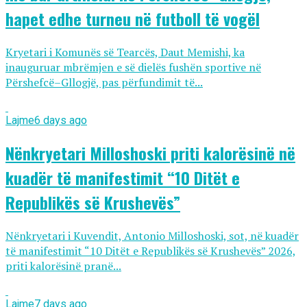
hapet edhe turneu në futboll të vogël
Kryetari i Komunës së Tearcës, Daut Memishi, ka
inauguruar mbrëmjen e së dielës fushën sportive në
Përshefcë–Gllogjë, pas përfundimit të...
Lajme
6 days ago
Nënkryetari Milloshoski priti kalorësinë në
kuadër të manifestimit “10 Ditët e
Republikës së Krushevës”
Nënkryetari i Kuvendit, Antonio Milloshoski, sot, në kuadër
të manifestimit “10 Ditët e Republikës së Krushevës” 2026,
priti kalorësinë pranë...
Lajme
7 days ago