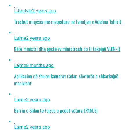
Lifestyle
2 years ago
Trashet miqësia me maqedonë në familjen e Adelina Tahirit
Lajme
2 years ago
Këto ministri dhe poste zv ministrash do ti takojnë VLEN-it
Lajme
8 months ago
Aplikacion që zbulon kamerat radar, shoferët e shkarkojnë
masivisht
Lajme
2 years ago
Burrin e Shkurte Fejzës e godet vetura (PAMJE)
Lajme
2 years ago