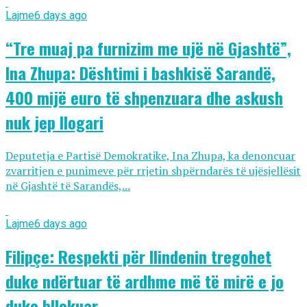
Lajme
6 days ago
“Tre muaj pa furnizim me ujë në Gjashtë”,
Ina Zhupa: Dështimi i bashkisë Sarandë,
400 mijë euro të shpenzuara dhe askush
nuk jep llogari
Deputetja e Partisë Demokratike, Ina Zhupa, ka denoncuar
zvarritjen e punimeve për rrjetin shpërndarës të ujësjellësit
në Gjashtë të Sarandës,...
Lajme
6 days ago
Filipçe: Respekti për Ilindenin tregohet
duke ndërtuar të ardhme më të mirë e jo
duke bllokuar