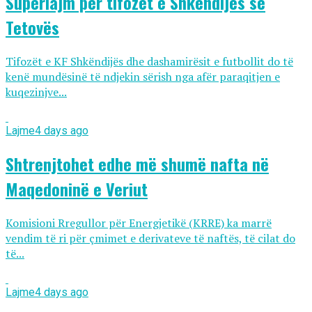
Superlajm për tifozët e Shkëndijës së
Tetovës
Tifozët e KF Shkëndijës dhe dashamirësit e futbollit do të
kenë mundësinë të ndjekin sërish nga afër paraqitjen e
kuqezinjve...
Lajme
4 days ago
Shtrenjtohet edhe më shumë nafta në
Maqedoninë e Veriut
Komisioni Rregullor për Energjetikë (KRRE) ka marrë
vendim të ri për çmimet e derivateve të naftës, të cilat do
të...
Lajme
4 days ago