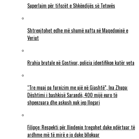
Superlajm për tifozët e Shkëndijës së Tetovës
Shtrenjtohet edhe më shumë nafta në Maqedoninë e
Veriut
Rrahja brutale në Gostivar, policia identifikon katër veta
“Tre muaj pa furnizim me ujë në Gjashtë”, Ina Zhupa:
Dështimi i bashkisë Sarandë, 400 mijë euro të
shpenzuara dhe askush nuk jep llogari
Filipçe: Respekti për Ilindenin tregohet duke ndërtuar të
ardhme më të mirë e jo duke bllokuar