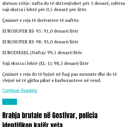
shënon rritje: nafta do të shtrenjtohet për 1 denarë, ndërsa
vaji ekstra i lehtë për 0,5 denarë për litër.
Çmimet e reja të derivateve të naftës:
EUROSUPER BS-95: 91,0 denarë/litër
EUROSUPER BS-98: 93,0 denarë/litër
EURODIESEL (Nafta): 99,5 denarë/litër
Vaji ekstra i lehtë (EL-1): 98,5 denarë/litër
Çmimet e reja do të hyjnë në fuqi pas mesnate dhe do të
vlejnë në të gjitha pikat e karburanteve në vend.
Continue Reading
Lajme
Rrahja brutale në Gostivar, policia
identifikon katër veta