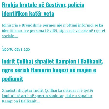
Rrahja brutale në Gostivar, policia
identifikon katër veta
Ministria e Brendshme përmes një njoftimi informoi se ka
identifikuar tre persona të cilët, sipas një videoje në rrjetet
sociale,...
Sport
6 days ago
Indrit Çullhaj shpallet Kampion i Ballkanit,
ngre sërish flamurin kuqezi në majën e
podiumit
Xhudisti shqiptar Indrit Çullhaj ka shkruar një tjetër
kapitull të artë në sportin shqiptar, duke u shpallur
Kampion i Ballkanit...