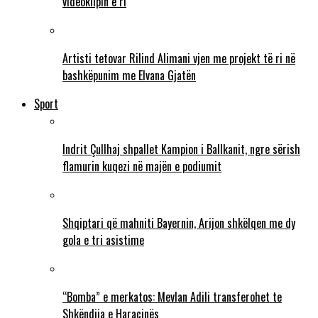
videoklipin e ri
Artisti tetovar Rilind Alimani vjen me projekt të ri në
bashkëpunim me Elvana Gjatën
Sport
Indrit Çullhaj shpallet Kampion i Ballkanit, ngre sërish
flamurin kuqezi në majën e podiumit
Shqiptari që mahniti Bayernin, Arijon shkëlqen me dy
gola e tri asistime
“Bomba” e merkatos: Mevlan Adili transferohet te
Shkëndija e Haraçinës