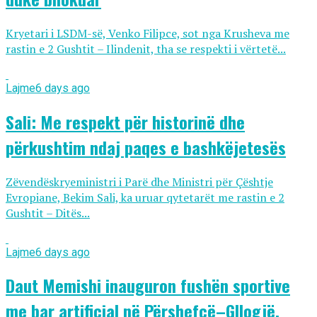
Kryetari i LSDM-së, Venko Filipce, sot nga Krusheva me
rastin e 2 Gushtit – Ilindenit, tha se respekti i vërtetë...
Lajme
6 days ago
Sali: Me respekt për historinë dhe
përkushtim ndaj paqes e bashkëjetesës
Zëvendëskryeministri i Parë dhe Ministri për Çështje
Evropiane, Bekim Sali, ka uruar qytetarët me rastin e 2
Gushtit – Ditës...
Lajme
6 days ago
Daut Memishi inauguron fushën sportive
me bar artificial në Përshefcë–Gllogjë,