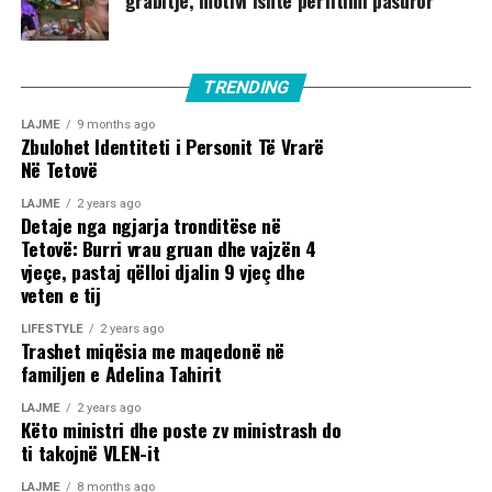
grabitje, motivi ishte përfitimi pasuror
TRENDING
LAJME
9 months ago
Zbulohet Identiteti i Personit Të Vrarë
Në Tetovë
LAJME
2 years ago
Detaje nga ngjarja tronditëse në
Tetovë: Burri vrau gruan dhe vajzën 4
vjeçe, pastaj qëlloi djalin 9 vjeç dhe
veten e tij
LIFESTYLE
2 years ago
Trashet miqësia me maqedonë në
familjen e Adelina Tahirit
LAJME
2 years ago
Këto ministri dhe poste zv ministrash do
ti takojnë VLEN-it
LAJME
8 months ago