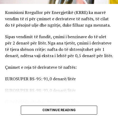
Komisioni Rregullor për Energjetikë (KRRE) ka marrë
vendim të ri për çmimet e derivateve të naftës, të cilat
do të pësojnë ulje dhe ngritje, duke filluar nga mesnata.
Sipas vendimit të fundit, çmimi i benzinave do të ulet
për 2 denarë për litër. Nga ana tjetër, çmimi i derivateve
të tjera shënon rritje: nafta do të shtrenjtohet për 1
denarë, ndërsa vaji ekstra i lehtë për 0,5 denarë për litër.
Çmimet e reja të derivateve të naftës:
EUROSUPER BS-95: 91,0 denarë/litër
EUROSUPER BS-98: 93,0 denarë/litër
EURODIESEL (Nafta): 99,5 denarë/litër
CONTINUE READING
Vaji ekstra i lehtë (EL-1): 98,5 denarë/litër