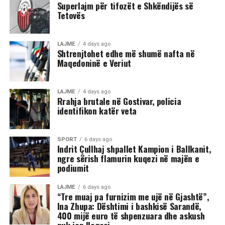
Superlajm për tifozët e Shkëndijës së
Tetovës
Në rrjetet sociale u shfaq një video-incizim shqetësues
nga Gostivari, në të cilin shfaqet një përleshje e ashpër
fizike mes një grupi më të madh të rinjsh.
LAJME
4 days ago
Shtrenjtohet edhe më shumë nafta në
Maqedoninë e Veriut
Sipas informacioneve të publikuara, gjatë rrahjes, njëri
nga djemtë është goditur në pjesën e kokës, pas së cilës
ka rënë në tokë dhe ka mbetur i palëvizshëm.
LAJME
4 days ago
Përkundër faktit se po shtrihej në rrugë, në incizim
Rrahja brutale në Gostivar, policia
identifikon katër veta
shihet se sulmi ka vazhduar me goditje të shumta ndaj
trupit të tij, gjë që ka shkaktuar reagime dhe dënime të
ashpra në rrjetet sociale.(INA)
SPORT
6 days ago
Indrit Çullhaj shpallet Kampion i Ballkanit,
ngre sërish flamurin kuqezi në majën e
podiumit
LAJME
6 days ago
“Tre muaj pa furnizim me ujë në Gjashtë”,
Ina Zhupa: Dështimi i bashkisë Sarandë,
400 mijë euro të shpenzuara dhe askush