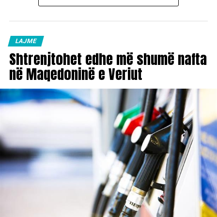
LAJME
Shtrenjtohet edhe më shumë nafta
në Maqedoninë e Veriut