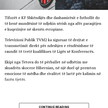
Tifozët e KF Shkëndijës dhe dashamirësit e futbollit do
të kenë mundësinë të ndjekin sërish nga afër paraqitjen
e kuqezinjve në skenën evropiane.
Televizioni Publik TVM2 ka siguruar të drejtat e
transmetimit direkt për ndeshjen e rëndësishme të
raundit të tretë kualifikues të Ligës së Konferencës.
Ekipi nga Tetova do të përballet në udhëtim me
skuadrën skoceze Hibernian, në një duel që premton
emocione të mëdha dhe rivalitet të lartë për kalimin në
fazën tjetër.
CONTINUE READING