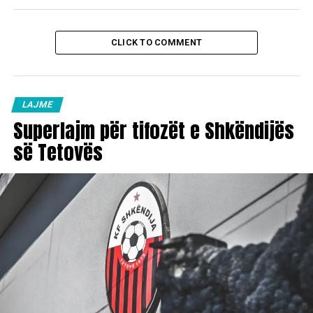
CLICK TO COMMENT
LAJME
Superlajm për tifozët e Shkëndijës
së Tetovës