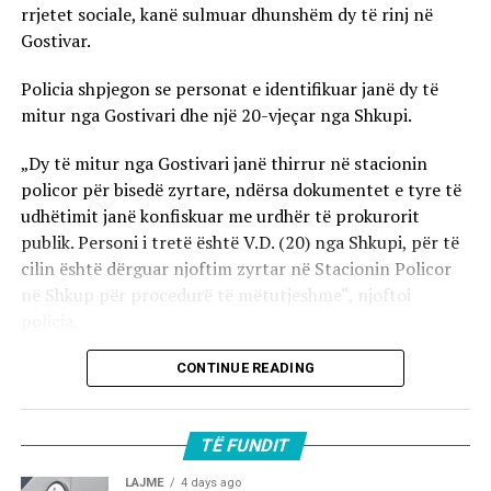
rrjetet sociale, kanë sulmuar dhunshëm dy të rinj në
Gostivar.
Policia shpjegon se personat e identifikuar janë dy të
mitur nga Gostivari dhe një 20-vjeçar nga Shkupi.
„Dy të mitur nga Gostivari janë thirrur në stacionin
policor për bisedë zyrtare, ndërsa dokumentet e tyre të
udhëtimit janë konfiskuar me urdhër të prokurorit
publik. Personi i tretë është V.D. (20) nga Shkupi, për të
cilin është dërguar njoftim zyrtar në Stacionin Policor
në Shkup për procedurë të mëtutjeshme“, njoftoi
policia.
Ata theksojnë se ndaj të treve do të zbatohet një
CONTINUE READING
procedurë e përshpejtuar para gjykatës sapo të
kompletohet dokumentacioni i plotë për rastin. Sipas
autoriteteve, sulmi ka ndodhur në orët e para të
TË FUNDIT
mëngjesit të 2 gushtit në rrugën „Borçe Jovanoski“, ku
dy të rinj janë goditur me mjete dhe shkopinj druri.
LAJME
4 days ago