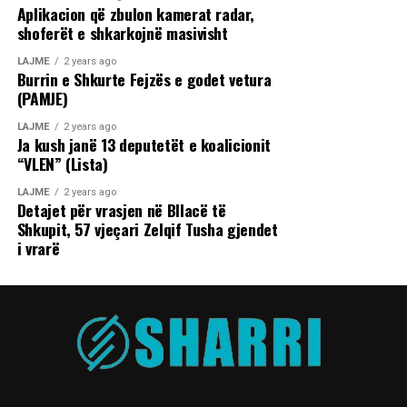
Aplikacion që zbulon kamerat radar,
shoferët e shkarkojnë masivisht
LAJME
2 years ago
Burrin e Shkurte Fejzës e godet vetura
(PAMJE)
LAJME
2 years ago
Ja kush janë 13 deputetët e koalicionit
“VLEN” (Lista)
LAJME
2 years ago
Detajet për vrasjen në Bllacë të
Shkupit, 57 vjeçari Zelqif Tusha gjendet
i vrarë