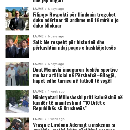
nuk jep llogari
LAJME
6 days ago
Filipçe: Respekti për Ilindenin tregohet
duke ndërtuar të ardhme më të mirë e jo
duke bllokuar
LAJME
6 days ago
Sali: Me respekt për historinë dhe
përkushtim ndaj paqes e bashkëjetesës
LAJME
6 days ago
Daut Memishi inauguron fushën sportive
me bar artificial në Përshefcë–Gllogjë,
hapet edhe turneu në futboll të vogël
LAJME
1 week ago
Nënkryetari Milloshoski priti kalorësinë në
kuadër të manifestimit “10 Ditët e
Republikës së Krushevës”
LAJME
1 week ago
Vrasja e Liridona Ademajt u inskenua si