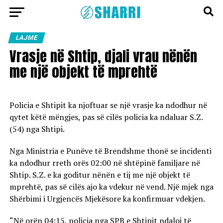
LAJME
Vrasje në Shtip, djali vrau nënën
me një objekt të mprehtë
Policia e Shtipit ka njoftuar se një vrasje ka ndodhur në
qytet këtë mëngjes, pas së cilës policia ka ndaluar S.Z.
(54) nga Shtipi.
Nga Ministria e Punëve të Brendshme thonë se incidenti
ka ndodhur rreth orës 02:00 në shtëpinë familjare në
Shtip. S.Z. e ka goditur nënën e tij me një objekt të
mprehtë, pas së cilës ajo ka vdekur në vend. Një mjek nga
Shërbimi i Urgjencës Mjekësore ka konfirmuar vdekjen.
“Në orën 04:15, policia nga SPB e Shtipit ndaloi të