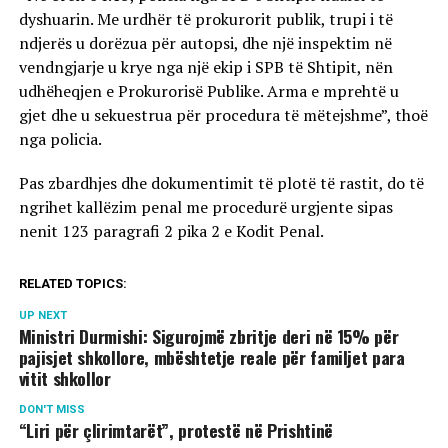
dyshuarin. Me urdhër të prokurorit publik, trupi i të
ndjerës u dorëzua për autopsi, dhe një inspektim në
vendngjarje u krye nga një ekip i SPB të Shtipit, nën
udhëheqjen e Prokurorisë Publike. Arma e mprehtë u
gjet dhe u sekuestrua për procedura të mëtejshme”, thoë
nga policia.
Pas zbardhjes dhe dokumentimit të plotë të rastit, do të
ngrihet kallëzim penal me procedurë urgjente sipas
nenit 123 paragrafi 2 pika 2 e Kodit Penal.
RELATED TOPICS:
UP NEXT
Ministri Durmishi: Sigurojmë zbritje deri në 15% për
pajisjet shkollore, mbështetje reale për familjet para
vitit shkollor
DON'T MISS
“Liri për çlirimtarët”, protestë në Prishtinë