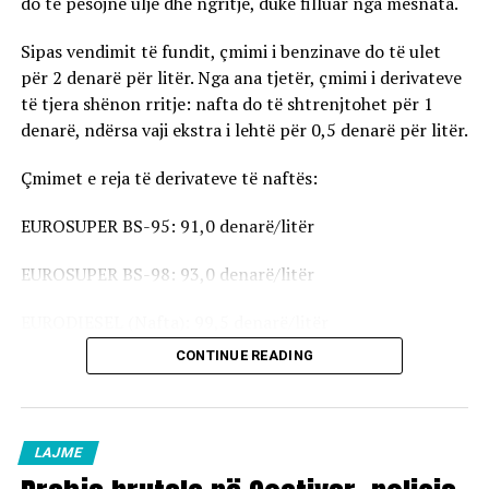
do të pësojnë ulje dhe ngritje, duke filluar nga mesnata.
Sipas vendimit të fundit, çmimi i benzinave do të ulet
për 2 denarë për litër. Nga ana tjetër, çmimi i derivateve
të tjera shënon rritje: nafta do të shtrenjtohet për 1
denarë, ndërsa vaji ekstra i lehtë për 0,5 denarë për litër.
Çmimet e reja të derivateve të naftës:
EUROSUPER BS-95: 91,0 denarë/litër
EUROSUPER BS-98: 93,0 denarë/litër
EURODIESEL (Nafta): 99,5 denarë/litër
CONTINUE READING
Vaji ekstra i lehtë (EL-1): 98,5 denarë/litër
Çmimet e reja do të hyjnë në fuqi pas mesnate dhe do të
vlejnë në të gjitha pikat e karburanteve në vend.
LAJME