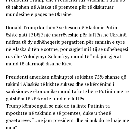
të takohen në Alaska të premten për të diskutuar
mundësinë e paqes në Ukrainë.
Donald Trump ka thënë se beson që Vladimir Putin
është gati të bëjë një marrëveshje për luftën në Ukrainë,
ndërsa të dy udhëheqësit përgatiten për samitin e tyre
në Alaska ditën e sotme, por sugjerimi i tij se udhëheqësi
rus dhe Volodymyr Zelenskyy mund të “ndajnë gjërat”
mund të alarmojë disa në Kiev.
Presidenti amerikan nënkuptoi se kishte 75% shanse që
takimi i Alaskës të kishte sukses dhe se kërcënimi i
sanksioneve ekonomike mund ta ketë bërë Putinin më të
gatshëm të kërkonte fundin e luftës.
Trump këmbënguli se nuk do ta linte Putinin ta
mposhtte në takimin e së premtes, duke u thënë
gazetarëve: “Unë jam president dhe ai nuk do të luajë me
mua”.