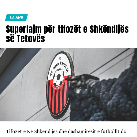
LAJME
Superlajm për tifozët e Shkëndijës
së Tetovës
Tifozët e KF Shkëndijës dhe dashamirësit e futbollit do