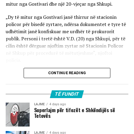
mitur nga Gostivari dhe një 20-vjeçar nga Shkupi.
„Dy të mitur nga Gostivari janë thirrur në stacionin
policor për bisedë zyrtare, ndërsa dokumentet e tyre të
udhëtimit janë konfiskuar me urdhër të prokurorit
publik. Personi i tretë është V.D. (20) nga Shkupi, për të
cilin është dërguar njoftim zyrtar në Stacionin Policor
në Shkup për procedurë të mëtutjeshme“, njoftoi
policia.
Ata theksojnë se ndaj të treve do të zbatohet një
CONTINUE READING
procedurë e përshpejtuar para gjykatës sapo të
kompletohet dokumentacioni i plotë për rastin. Sipas
autoriteteve, sulmi ka ndodhur në orët e para të
TË FUNDIT
mëngjesit të 2 gushtit në rrugën „Borçe Jovanoski“, ku
dy të rinj janë goditur me mjete dhe shkopinj druri.
LAJME
4 days ago
Superlajm për tifozët e Shkëndijës së
Tetovës
Në rrjetet sociale u shfaq një video-incizim shqetësues
nga Gostivari, në të cilin shfaqet një përleshje e ashpër
fizike mes një grupi më të madh të rinjsh.
LAJME
4 days ago