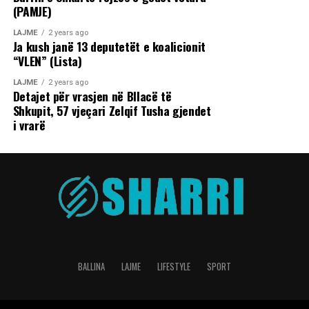
(PAMJE)
LAJME
2 years ago
Ja kush janë 13 deputetët e koalicionit
“VLEN” (Lista)
LAJME
2 years ago
Detajet për vrasjen në Bllacë të
Shkupit, 57 vjeçari Zelqif Tusha gjendet
i vrarë
BALLINA
LAJME
LIFESTYLE
SPORT