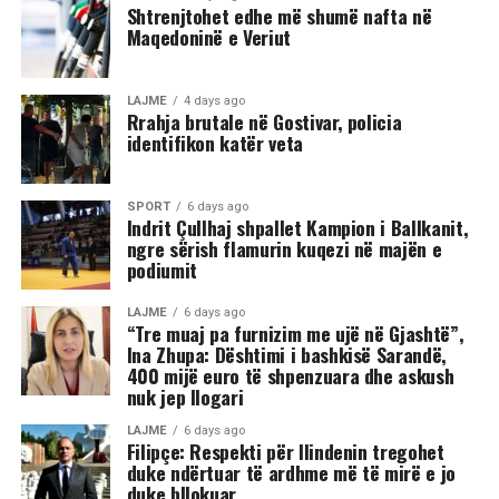
Shtrenjtohet edhe më shumë nafta në
Maqedoninë e Veriut
Sipas informacioneve të publikuara, gjatë rrahjes, njëri
nga djemtë është goditur në pjesën e kokës, pas së cilës
ka rënë në tokë dhe ka mbetur i palëvizshëm.
LAJME
4 days ago
Përkundër faktit se po shtrihej në rrugë, në incizim
Rrahja brutale në Gostivar, policia
identifikon katër veta
shihet se sulmi ka vazhduar me goditje të shumta ndaj
trupit të tij, gjë që ka shkaktuar reagime dhe dënime të
ashpra në rrjetet sociale.(INA)
SPORT
6 days ago
Indrit Çullhaj shpallet Kampion i Ballkanit,
ngre sërish flamurin kuqezi në majën e
podiumit
LAJME
6 days ago
“Tre muaj pa furnizim me ujë në Gjashtë”,
Ina Zhupa: Dështimi i bashkisë Sarandë,
400 mijë euro të shpenzuara dhe askush
nuk jep llogari
LAJME
6 days ago
Filipçe: Respekti për Ilindenin tregohet
duke ndërtuar të ardhme më të mirë e jo
duke bllokuar