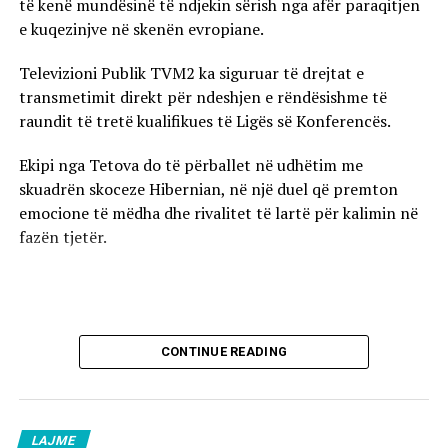
të kenë mundësinë të ndjekin sërish nga afër paraqitjen
e kuqezinjve në skenën evropiane.
Televizioni Publik TVM2 ka siguruar të drejtat e
transmetimit direkt për ndeshjen e rëndësishme të
raundit të tretë kualifikues të Ligës së Konferencës.
Ekipi nga Tetova do të përballet në udhëtim me
skuadrën skoceze Hibernian, në një duel që premton
emocione të mëdha dhe rivalitet të lartë për kalimin në
fazën tjetër.
CONTINUE READING
LAJME