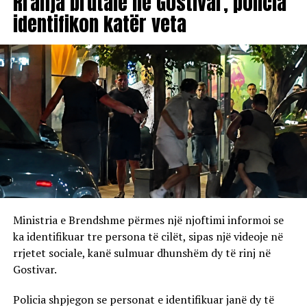
Rrahja brutale në Gostivar, policia
identifikon katër veta
Ministria e Brendshme përmes një njoftimi informoi se
ka identifikuar tre persona të cilët, sipas një videoje në
rrjetet sociale, kanë sulmuar dhunshëm dy të rinj në
Gostivar.
Policia shpjegon se personat e identifikuar janë dy të