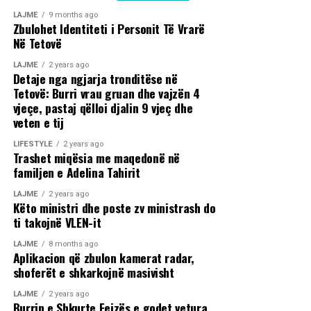
LAJME
9 months ago
Zbulohet Identiteti i Personit Të Vrarë
Në Tetovë
LAJME
2 years ago
Detaje nga ngjarja tronditëse në
Tetovë: Burri vrau gruan dhe vajzën 4
vjeçe, pastaj qëlloi djalin 9 vjeç dhe
veten e tij
LIFESTYLE
2 years ago
Trashet miqësia me maqedonë në
familjen e Adelina Tahirit
LAJME
2 years ago
Këto ministri dhe poste zv ministrash do
ti takojnë VLEN-it
LAJME
8 months ago
Aplikacion që zbulon kamerat radar,
shoferët e shkarkojnë masivisht
LAJME
2 years ago
Burrin e Shkurte Fejzës e godet vetura