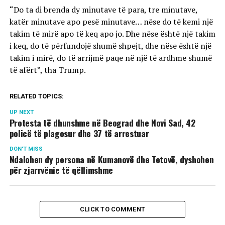
“Do ta di brenda dy minutave të para, tre minutave,
katër minutave apo pesë minutave… nëse do të kemi një
takim të mirë apo të keq apo jo. Dhe nëse është një takim
i keq, do të përfundojë shumë shpejt, dhe nëse është një
takim i mirë, do të arrijmë paqe në një të ardhme shumë
të afërt”, tha Trump.
RELATED TOPICS:
UP NEXT
Protesta të dhunshme në Beograd dhe Novi Sad, 42
policë të plagosur dhe 37 të arrestuar
DON'T MISS
Ndalohen dy persona në Kumanovë dhe Tetovë, dyshohen
për zjarrvënie të qëllimshme
CLICK TO COMMENT