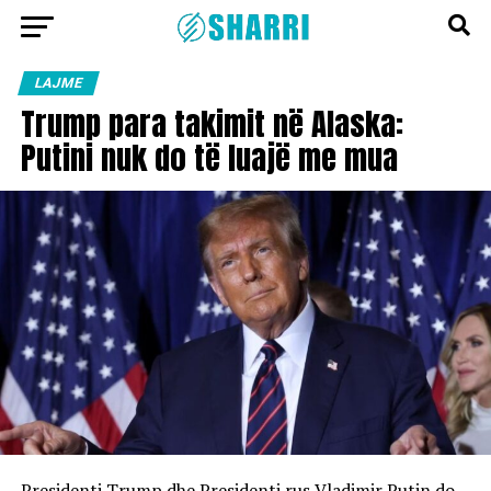
LAJME
Trump para takimit në Alaska:
Putini nuk do të luajë me mua
Presidenti Trump dhe Presidenti rus Vladimir Putin do