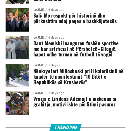
LAJME
6 days ago
Sali: Me respekt për historinë dhe
përkushtim ndaj paqes e bashkëjetesës
LAJME
6 days ago
Daut Memishi inauguron fushën sportive
me bar artificial në Përshefcë–Gllogjë,
hapet edhe turneu në futboll të vogël
LAJME
7 days ago
Nënkryetari Milloshoski priti kalorësinë në
kuadër të manifestimit “10 Ditët e
Republikës së Krushevës”
LAJME
7 days ago
Vrasja e Liridona Ademajt u inskenua si
grabitje, motivi ishte përfitimi pasuror
TRENDING