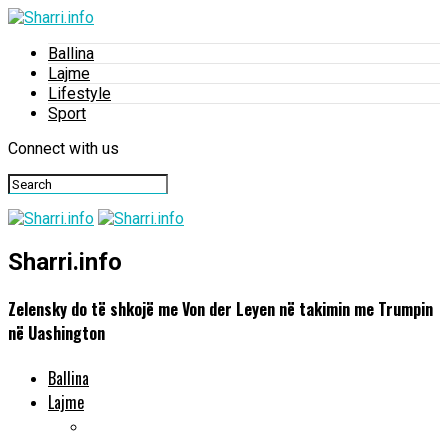
Ballina
Lajme
Lifestyle
Sport
Connect with us
Sharri.info
Zelensky do të shkojë me Von der Leyen në takimin me Trumpin
në Uashington
Ballina
Lajme