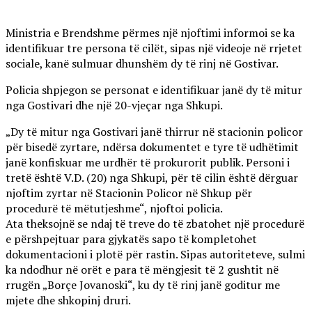
Ministria e Brendshme përmes një njoftimi informoi se ka
identifikuar tre persona të cilët, sipas një videoje në rrjetet
sociale, kanë sulmuar dhunshëm dy të rinj në Gostivar.
Policia shpjegon se personat e identifikuar janë dy të mitur
nga Gostivari dhe një 20-vjeçar nga Shkupi.
„Dy të mitur nga Gostivari janë thirrur në stacionin policor
për bisedë zyrtare, ndërsa dokumentet e tyre të udhëtimit
janë konfiskuar me urdhër të prokurorit publik. Personi i
tretë është V.D. (20) nga Shkupi, për të cilin është dërguar
njoftim zyrtar në Stacionin Policor në Shkup për
procedurë të mëtutjeshme“, njoftoi policia.
Ata theksojnë se ndaj të treve do të zbatohet një procedurë
e përshpejtuar para gjykatës sapo të kompletohet
dokumentacioni i plotë për rastin. Sipas autoriteteve, sulmi
ka ndodhur në orët e para të mëngjesit të 2 gushtit në
rrugën „Borçe Jovanoski“, ku dy të rinj janë goditur me
mjete dhe shkopinj druri.