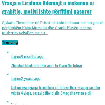
Vrasja e Liridona Ademajt u inskenua si
grabitje, motivi ishte përfitimi pasuror
Gjykata Themelore në Prishtinë kishte dënuar me burgim të
përjetshëm Naim Murselin dhe Granit Plavën, ndërsa
Kushtrim Kokallën me 30...
Trending
Lajme
9 months ago
Zbulohet Identiteti i Personit Të Vrarë Në Tetovë
Lajme
2 years ago
Detaje nga ngjarja tronditëse në Tetovë: Burri vrau gruan dhe
vajzën 4 vjeçe, pastaj qëlloi djalin 9 vjeç dhe veten e tij