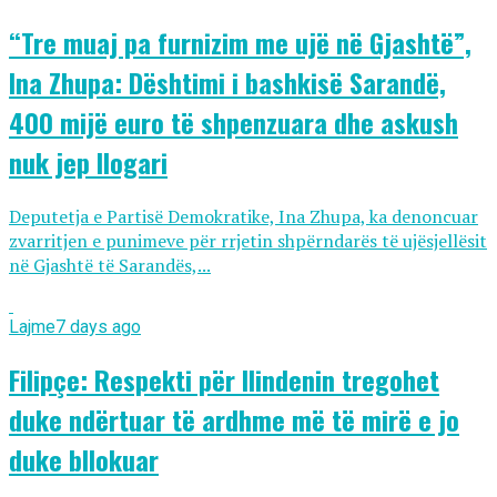
“Tre muaj pa furnizim me ujë në Gjashtë”,
Ina Zhupa: Dështimi i bashkisë Sarandë,
400 mijë euro të shpenzuara dhe askush
nuk jep llogari
Deputetja e Partisë Demokratike, Ina Zhupa, ka denoncuar
zvarritjen e punimeve për rrjetin shpërndarës të ujësjellësit
në Gjashtë të Sarandës,...
Lajme
7 days ago
Filipçe: Respekti për Ilindenin tregohet
duke ndërtuar të ardhme më të mirë e jo
duke bllokuar