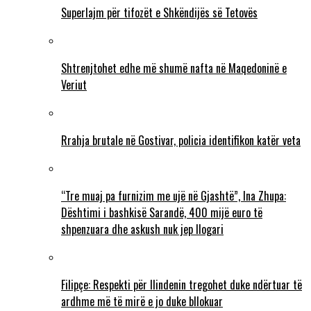
Superlajm për tifozët e Shkëndijës së Tetovës
Shtrenjtohet edhe më shumë nafta në Maqedoninë e
Veriut
Rrahja brutale në Gostivar, policia identifikon katër veta
“Tre muaj pa furnizim me ujë në Gjashtë”, Ina Zhupa:
Dështimi i bashkisë Sarandë, 400 mijë euro të
shpenzuara dhe askush nuk jep llogari
Filipçe: Respekti për Ilindenin tregohet duke ndërtuar të
ardhme më të mirë e jo duke bllokuar