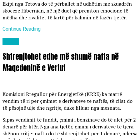
Ekipi nga Tetova do të përballet në udhëtim me skuadrën
skoceze Hibernian, në një duel që premton emocione të
mëdha dhe rivalitet të lartë për kalimin në fazën tjetër.
Continue Reading
Lajme
Shtrenjtohet edhe më shumë nafta në
Maqedoninë e Veriut
Komisioni Rregullor për Energjetikë (KRRE) ka marrë
vendim të ri për çmimet e derivateve të naftës, të cilat do
të pësojnë ulje dhe ngritje, duke filluar nga mesnata.
Sipas vendimit të fundit, çmimi i benzinave do të ulet për 2
denarë për litër. Nga ana tjetër, çmimi i derivateve të tjera
shënon rritje: nafta do të shtrenjtohet për 1 denarë, ndërsa