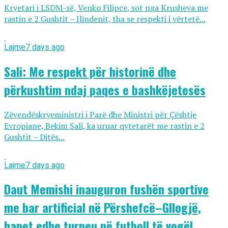
Kryetari i LSDM-së, Venko Filipce, sot nga Krusheva me
rastin e 2 Gushtit – Ilindenit, tha se respekti i vërtetë...
Lajme
7 days ago
Sali: Me respekt për historinë dhe
përkushtim ndaj paqes e bashkëjetesës
Zëvendëskryeministri i Parë dhe Ministri për Çështje
Evropiane, Bekim Sali, ka uruar qytetarët me rastin e 2
Gushtit – Ditës...
Lajme
7 days ago
Daut Memishi inauguron fushën sportive
me bar artificial në Përshefcë–Gllogjë,
hapet edhe turneu në futboll të vogël