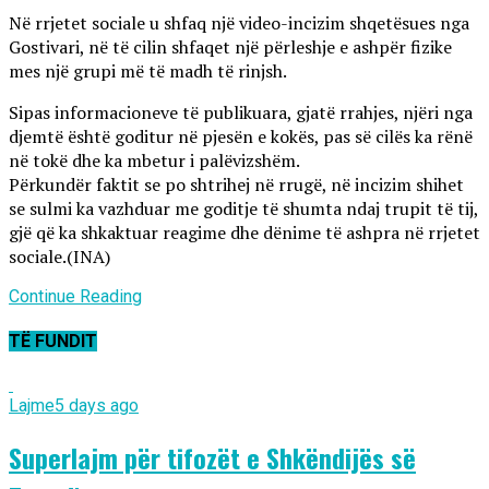
Në rrjetet sociale u shfaq një video-incizim shqetësues nga
Gostivari, në të cilin shfaqet një përleshje e ashpër fizike
mes një grupi më të madh të rinjsh.
Sipas informacioneve të publikuara, gjatë rrahjes, njëri nga
djemtë është goditur në pjesën e kokës, pas së cilës ka rënë
në tokë dhe ka mbetur i palëvizshëm.
Përkundër faktit se po shtrihej në rrugë, në incizim shihet
se sulmi ka vazhduar me goditje të shumta ndaj trupit të tij,
gjë që ka shkaktuar reagime dhe dënime të ashpra në rrjetet
sociale.(INA)
Continue Reading
TË FUNDIT
Lajme
5 days ago
Superlajm për tifozët e Shkëndijës së