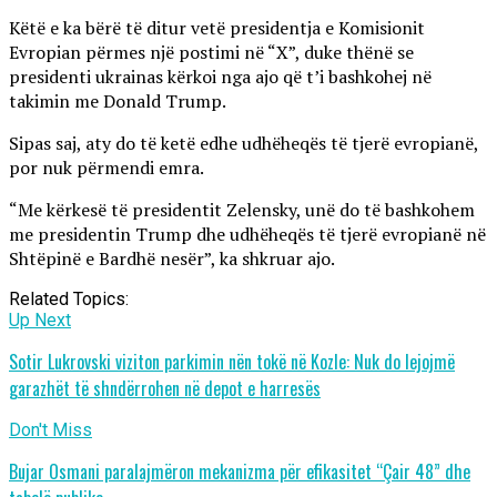
Këtë e ka bërë të ditur vetë presidentja e Komisionit
Evropian përmes një postimi në “X”, duke thënë se
presidenti ukrainas kërkoi nga ajo që t’i bashkohej në
takimin me Donald Trump.
Sipas saj, aty do të ketë edhe udhëheqës të tjerë evropianë,
por nuk përmendi emra.
“Me kërkesë të presidentit Zelensky, unë do të bashkohem
me presidentin Trump dhe udhëheqës të tjerë evropianë në
Shtëpinë e Bardhë nesër”, ka shkruar ajo.
Related Topics:
Up Next
Sotir Lukrovski viziton parkimin nën tokë në Kozle: Nuk do lejojmë
garazhët të shndërrohen në depot e harresës
Don't Miss
Bujar Osmani paralajmëron mekanizma për efikasitet “Çair 48” dhe