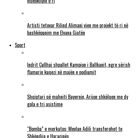
videoklipin e ri
Artisti tetovar Rilind Alimani vjen me projekt të ri në
bashkëpunim me Elvana Gjatën
Sport
Indrit Çullhaj shpallet Kampion i Ballkanit, ngre sërish
flamurin kuqezi në majën e podiumit
Shqiptari që mahniti Bayernin, Arijon shkëlqen me dy
gola e tri asistime
“Bomba” e merkatos: Mevlan Adili transferohet te
Shkëndija e Haraçinës