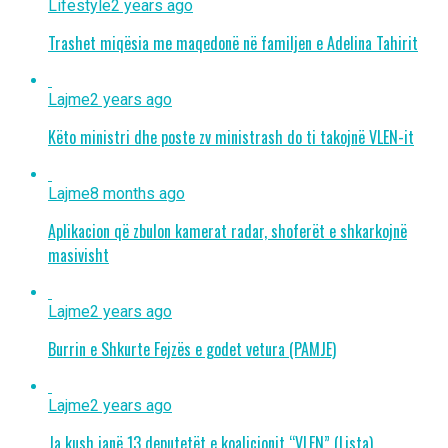
Lifestyle
2 years ago
Trashet miqësia me maqedonë në familjen e Adelina Tahirit
Lajme
2 years ago
Këto ministri dhe poste zv ministrash do ti takojnë VLEN-it
Lajme
8 months ago
Aplikacion që zbulon kamerat radar, shoferët e shkarkojnë
masivisht
Lajme
2 years ago
Burrin e Shkurte Fejzës e godet vetura (PAMJE)
Lajme
2 years ago
Ja kush janë 13 deputetët e koalicionit “VLEN” (Lista)