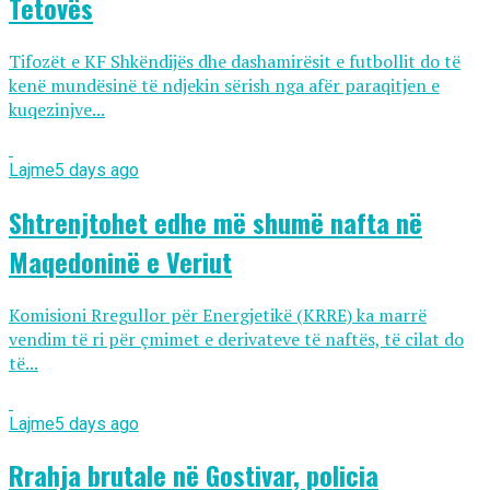
Tetovës
Tifozët e KF Shkëndijës dhe dashamirësit e futbollit do të
kenë mundësinë të ndjekin sërish nga afër paraqitjen e
kuqezinjve...
Lajme
5 days ago
Shtrenjtohet edhe më shumë nafta në
Maqedoninë e Veriut
Komisioni Rregullor për Energjetikë (KRRE) ka marrë
vendim të ri për çmimet e derivateve të naftës, të cilat do
të...
Lajme
5 days ago
Rrahja brutale në Gostivar, policia