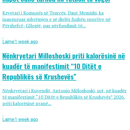
Kryetari i Komunës së Tearcës, Daut Memishi, ka
inauguruar mbrëmjen e së dielës fushën sportive në
Përshefcë–Gllogjë, pas përfundimit të...
Lajme
1 week ago
Nënkryetari Milloshoski priti kalorësinë në
kuadër të manifestimit “10 Ditët e
Republikës së Krushevës”
Nënkryetari i Kuvendit, Antonio Milloshoski, sot, në kuadër
të manifestimit “10 Ditët e Republikës së Krushevës” 2026,
priti kalorësinë pranë...
Lajme
1 week ago