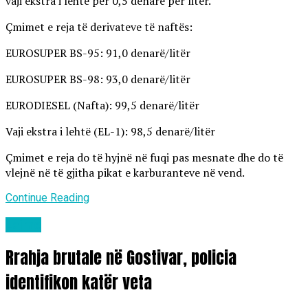
vaji ekstra i lehtë për 0,5 denarë për litër.
Çmimet e reja të derivateve të naftës:
EUROSUPER BS-95: 91,0 denarë/litër
EUROSUPER BS-98: 93,0 denarë/litër
EURODIESEL (Nafta): 99,5 denarë/litër
Vaji ekstra i lehtë (EL-1): 98,5 denarë/litër
Çmimet e reja do të hyjnë në fuqi pas mesnate dhe do të
vlejnë në të gjitha pikat e karburanteve në vend.
Continue Reading
Lajme
Rrahja brutale në Gostivar, policia
identifikon katër veta