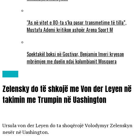
“As në vitet e 80-ta s’ka pasur transmetime të tilla”,
Mustafa Ademi kritikon ashpër Arena Sport M
Spektakël boksi në Gostivar, Benjamin Imeri kryeson
mbrëmjen me duelin ndaj kolumbianit Mosquera
Lajme
Zelensky do të shkojë me Von der Leyen në
takimin me Trumpin në Uashington
Ursula von der Leyen do ta shoqërojë Volodymyr Zelenskyn
nesër në Uashington.