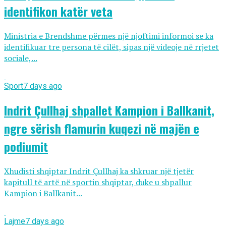
identifikon katër veta
Ministria e Brendshme përmes një njoftimi informoi se ka
identifikuar tre persona të cilët, sipas një videoje në rrjetet
sociale,...
Sport
7 days ago
Indrit Çullhaj shpallet Kampion i Ballkanit,
ngre sërish flamurin kuqezi në majën e
podiumit
Xhudisti shqiptar Indrit Çullhaj ka shkruar një tjetër
kapitull të artë në sportin shqiptar, duke u shpallur
Kampion i Ballkanit...
Lajme
7 days ago