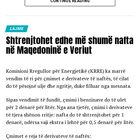
CONTINUE READING
LAJME
Shtrenjtohet edhe më shumë nafta
në Maqedoninë e Veriut
Komisioni Rregullor për Energjetikë (KRRE) ka marrë
vendim të ri për çmimet e derivateve të naftës, të cilat
do të pësojnë ulje dhe ngritje, duke filluar nga mesnata.
Sipas vendimit të fundit, çmimi i benzinave do të ulet
për 2 denarë për litër. Nga ana tjetër, çmimi i derivateve
të tjera shënon rritje: nafta do të shtrenjtohet për 1
denarë, ndërsa vaji ekstra i lehtë për 0,5 denarë për litër.
Çmimet e reja të derivateve të naftës: