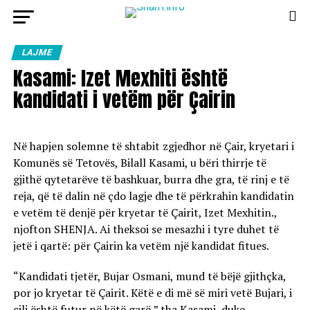
LAJME
Kasami: Izet Mexhiti është
kandidati i vetëm për Çairin
Në hapjen solemne të shtabit zgjedhor në Çair, kryetari i
Komunës së Tetovës, Bilall Kasami, u bëri thirrje të
gjithë qytetarëve të bashkuar, burra dhe gra, të rinj e të
reja, që të dalin në çdo lagje dhe të përkrahin kandidatin
e vetëm të denjë për kryetar të Çairit, Izet Mexhitin.,
njofton SHENJA. Ai theksoi se mesazhi i tyre duhet të
jetë i qartë: për Çairin ka vetëm një kandidat fitues.
“Kandidati tjetër, Bujar Osmani, mund të bëjë gjithçka,
por jo kryetar të Çairit. Këtë e di më së miri vetë Bujari, i
cili është futur në këtë garë,” tha Kasami, duke