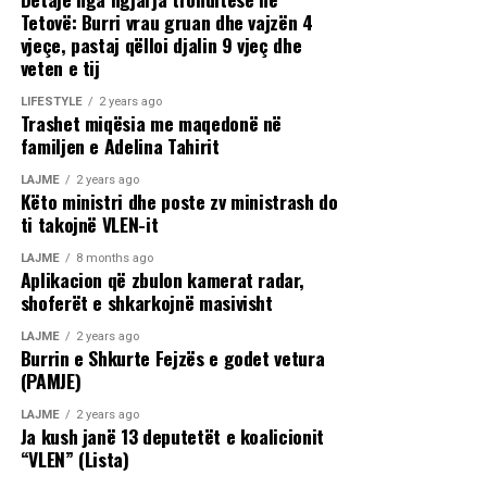
Tetovë: Burri vrau gruan dhe vajzën 4
vjeçe, pastaj qëlloi djalin 9 vjeç dhe
veten e tij
LIFESTYLE
2 years ago
Trashet miqësia me maqedonë në
familjen e Adelina Tahirit
LAJME
2 years ago
Këto ministri dhe poste zv ministrash do
ti takojnë VLEN-it
LAJME
8 months ago
Aplikacion që zbulon kamerat radar,
shoferët e shkarkojnë masivisht
LAJME
2 years ago
Burrin e Shkurte Fejzës e godet vetura
(PAMJE)
LAJME
2 years ago
Ja kush janë 13 deputetët e koalicionit
“VLEN” (Lista)