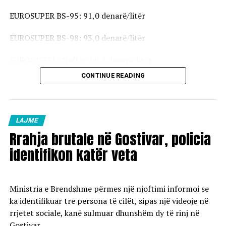
EUROSUPER BS-95: 91,0 denarë/litër
EUROSUPER BS-98: 93,0 denarë/litër
EURODIESEL (Nafta): 99,5 denarë/litër
CONTINUE READING
Vaji ekstra i lehtë (EL-1): 98,5 denarë/litër
Çmimet e reja do të hyjnë në fuqi pas mesnate dhe do të
vlejnë në të gjitha pikat e karburanteve në vend.
LAJME
Rrahja brutale në Gostivar, policia
identifikon katër veta
Ministria e Brendshme përmes një njoftimi informoi se
ka identifikuar tre persona të cilët, sipas një videoje në
rrjetet sociale, kanë sulmuar dhunshëm dy të rinj në
Gostivar.