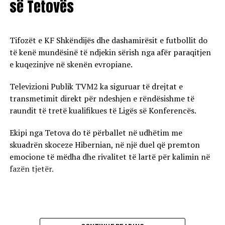
së Tetovës
Tifozët e KF Shkëndijës dhe dashamirësit e futbollit do
të kenë mundësinë të ndjekin sërish nga afër paraqitjen
e kuqezinjve në skenën evropiane.
Televizioni Publik TVM2 ka siguruar të drejtat e
transmetimit direkt për ndeshjen e rëndësishme të
raundit të tretë kualifikues të Ligës së Konferencës.
Ekipi nga Tetova do të përballet në udhëtim me
skuadrën skoceze Hibernian, në një duel që premton
emocione të mëdha dhe rivalitet të lartë për kalimin në
fazën tjetër.