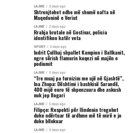
nga Gostivari, në të cilin shfaqet një përleshje e ashpër
LAJME
2 days ago
Shtrenjtohet edhe më shumë nafta në
fizike mes një grupi më të madh të rinjsh.
Maqedoninë e Veriut
Sipas informacioneve të publikuara, gjatë rrahjes, njëri
LAJME
2 days ago
Rrahja brutale në Gostivar, policia
nga djemtë është goditur në pjesën e kokës, pas së cilës
identifikon katër veta
ka rënë në tokë dhe ka mbetur i palëvizshëm.
Përkundër faktit se po shtrihej në rrugë, në incizim
SPORT
5 days ago
Indrit Çullhaj shpallet Kampion i Ballkanit,
shihet se sulmi ka vazhduar me goditje të shumta ndaj
ngre sërish flamurin kuqezi në majën e
trupit të tij, gjë që ka shkaktuar reagime dhe dënime të
podiumit
ashpra në rrjetet sociale.(INA)
LAJME
5 days ago
“Tre muaj pa furnizim me ujë në Gjashtë”,
Ina Zhupa: Dështimi i bashkisë Sarandë,
400 mijë euro të shpenzuara dhe askush
nuk jep llogari
LAJME
5 days ago
Filipçe: Respekti për Ilindenin tregohet
duke ndërtuar të ardhme më të mirë e jo
duke bllokuar
LAJME
5 days ago