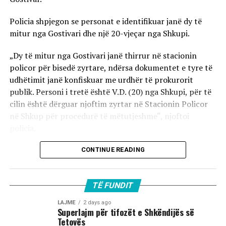
Policia shpjegon se personat e identifikuar janë dy të
mitur nga Gostivari dhe një 20-vjeçar nga Shkupi.
„Dy të mitur nga Gostivari janë thirrur në stacionin
policor për bisedë zyrtare, ndërsa dokumentet e tyre të
udhëtimit janë konfiskuar me urdhër të prokurorit
publik. Personi i tretë është V.D. (20) nga Shkupi, për të
cilin është dërguar njoftim zyrtar në Stacionin Policor
në Shkup për procedurë të mëtutjeshme“, njoftoi
policia.
Ata theksojnë se ndaj të treve do të zbatohet një
CONTINUE READING
procedurë e përshpejtuar para gjykatës sapo të
kompletohet dokumentacioni i plotë për rastin. Sipas
autoriteteve, sulmi ka ndodhur në orët e para të
TË FUNDIT
mëngjesit të 2 gushtit në rrugën „Borçe Jovanoski“, ku
dy të rinj janë goditur me mjete dhe shkopinj druri.
LAJME
2 days ago
Superlajm për tifozët e Shkëndijës së
Tetovës
Në rrjetet sociale u shfaq një video-incizim shqetësues