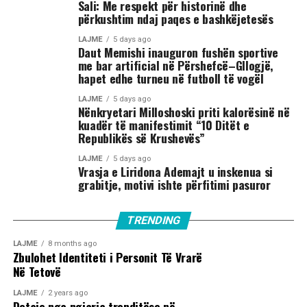
Sali: Me respekt për historinë dhe
përkushtim ndaj paqes e bashkëjetesës
LAJME
5 days ago
Daut Memishi inauguron fushën sportive
me bar artificial në Përshefcë–Gllogjë,
hapet edhe turneu në futboll të vogël
LAJME
5 days ago
Nënkryetari Milloshoski priti kalorësinë në
kuadër të manifestimit “10 Ditët e
Republikës së Krushevës”
LAJME
5 days ago
Vrasja e Liridona Ademajt u inskenua si
grabitje, motivi ishte përfitimi pasuror
TRENDING
LAJME
8 months ago
Zbulohet Identiteti i Personit Të Vrarë
Në Tetovë
LAJME
2 years ago
Detaje nga ngjarja tronditëse në