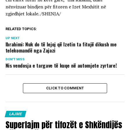
nënvizuar bindjen për fitoren e Izet Mexhitit në
zgjedhjet lokale. /SHENJA/
RELATED TOPICS:
UP NEXT
Ibrahimi: Nuk do të lejoj që Izetin ta fitojë dikush me
telekomandë nga Zajazi
DON'T MISS
Nis vendosja e targave të kuqe në automjete zyrtare!
CLICK TO COMMENT
LAJME
Superlajm për tifozët e Shkëndijës