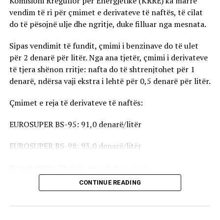
Komisioni Rregullor për Energjetikë (KRRE) ka marrë
vendim të ri për çmimet e derivateve të naftës, të cilat
do të pësojnë ulje dhe ngritje, duke filluar nga mesnata.
Sipas vendimit të fundit, çmimi i benzinave do të ulet
për 2 denarë për litër. Nga ana tjetër, çmimi i derivateve
të tjera shënon rritje: nafta do të shtrenjtohet për 1
denarë, ndërsa vaji ekstra i lehtë për 0,5 denarë për litër.
Çmimet e reja të derivateve të naftës:
EUROSUPER BS-95: 91,0 denarë/litër
EUROSUPER BS-98: 93,0 denarë/litër
EURODIESEL (Nafta): 99,5 denarë/litër
CONTINUE READING
Vaji ekstra i lehtë (EL-1): 98,5 denarë/litër
Çmimet e reja do të hyjnë në fuqi pas mesnate dhe do të