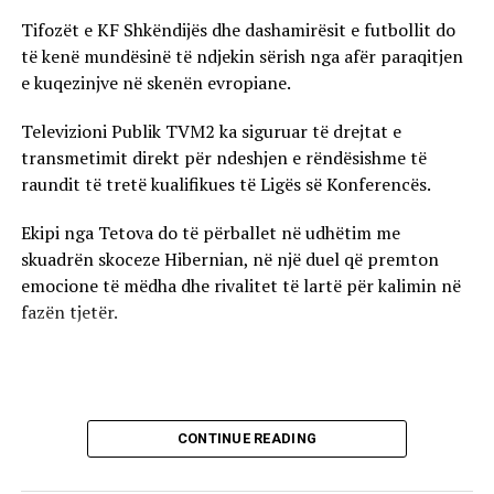
Tifozët e KF Shkëndijës dhe dashamirësit e futbollit do
të kenë mundësinë të ndjekin sërish nga afër paraqitjen
e kuqezinjve në skenën evropiane.
Televizioni Publik TVM2 ka siguruar të drejtat e
transmetimit direkt për ndeshjen e rëndësishme të
raundit të tretë kualifikues të Ligës së Konferencës.
Ekipi nga Tetova do të përballet në udhëtim me
skuadrën skoceze Hibernian, në një duel që premton
emocione të mëdha dhe rivalitet të lartë për kalimin në
fazën tjetër.
CONTINUE READING