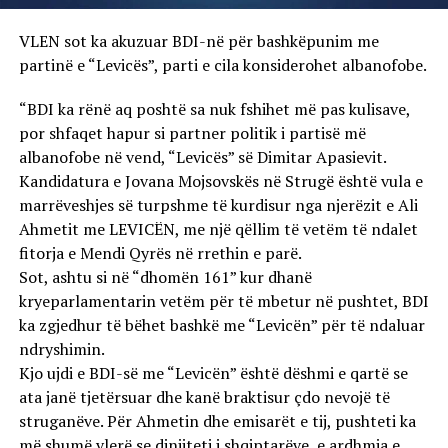
VLEN sot ka akuzuar BDI-në për bashkëpunim me
partinë e “Levicës”, parti e cila konsiderohet albanofobe.
“BDI ka rënë aq poshtë sa nuk fshihet më pas kulisave,
por shfaqet hapur si partner politik i partisë më
albanofobe në vend, “Levicës” së Dimitar Apasievit.
Kandidatura e Jovana Mojsovskës në Strugë është vula e
marrëveshjes së turpshme të kurdisur nga njerëzit e Ali
Ahmetit me LEVICËN, me një qëllim të vetëm të ndalet
fitorja e Mendi Qyrës në rrethin e parë.
Sot, ashtu si në “dhomën 161” kur dhanë
kryeparlamentarin vetëm për të mbetur në pushtet, BDI
ka zgjedhur të bëhet bashkë me “Levicën” për të ndaluar
ndryshimin.
Kjo ujdi e BDI-së me “Levicën” është dëshmi e qartë se
ata janë tjetërsuar dhe kanë braktisur çdo nevojë të
struganëve. Për Ahmetin dhe emisarët e tij, pushteti ka
më shumë vlerë se dinjiteti i shqiptarëve, e ardhmja e