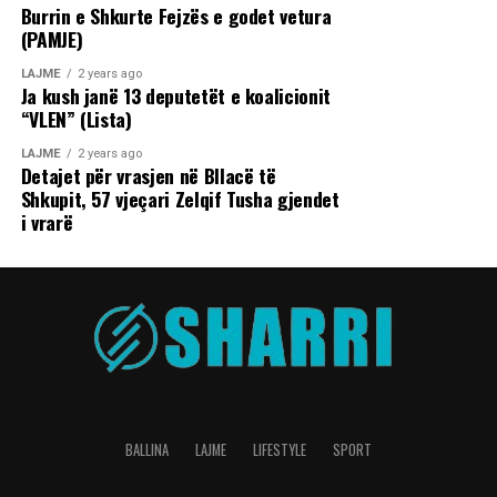
Burrin e Shkurte Fejzës e godet vetura
(PAMJE)
LAJME
2 years ago
Ja kush janë 13 deputetët e koalicionit
“VLEN” (Lista)
LAJME
2 years ago
Detajet për vrasjen në Bllacë të
Shkupit, 57 vjeçari Zelqif Tusha gjendet
i vrarë
BALLINA
LAJME
LIFESTYLE
SPORT