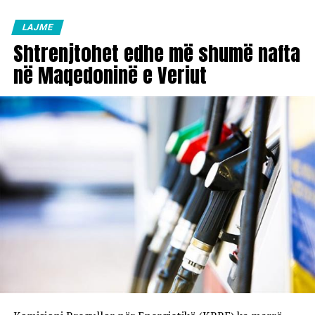
LAJME
Shtrenjtohet edhe më shumë nafta
në Maqedoninë e Veriut