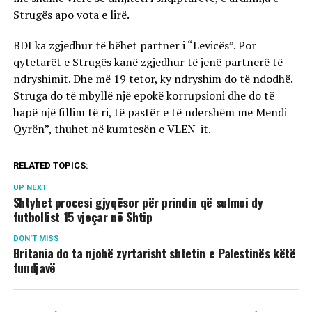
Strugës apo vota e lirë.
BDI ka zgjedhur të bëhet partner i “Levicës”. Por
qytetarët e Strugës kanë zgjedhur të jenë partnerë të
ndryshimit. Dhe më 19 tetor, ky ndryshim do të ndodhë.
Struga do të mbyllë një epokë korrupsioni dhe do të
hapë një fillim të ri, të pastër e të ndershëm me Mendi
Qyrën”, thuhet në kumtesën e VLEN-it.
RELATED TOPICS:
UP NEXT
Shtyhet procesi gjyqësor për prindin që sulmoi dy
futbollist 15 vjeçar në Shtip
DON'T MISS
Britania do ta njohë zyrtarisht shtetin e Palestinës këtë
fundjavë