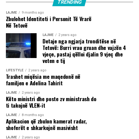
TRENDING
LAJME
9 months ago
Zbulohet Identiteti i Personit Të Vrarë
Në Tetovë
LAJME
2 years ago
Detaje nga ngjarja tronditëse në
Tetovë: Burri vrau gruan dhe vajzën 4
vjeçe, pastaj qëlloi djalin 9 vjeç dhe
veten e tij
LIFESTYLE
2 years ago
Trashet miqësia me maqedonë në
familjen e Adelina Tahirit
LAJME
2 years ago
Këto ministri dhe poste zv ministrash do
ti takojnë VLEN-it
LAJME
8 months ago
Aplikacion që zbulon kamerat radar,
shoferët e shkarkojnë masivisht
LAJME
2 years ago