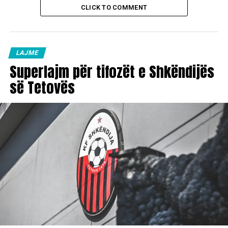
CLICK TO COMMENT
LAJME
Superlajm për tifozët e Shkëndijës
së Tetovës