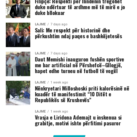
Filipçe: Respekti për Ilindenin tregohet
duke ndërtuar të ardhme më të mirë e jo
duke bllokuar
LAJME
7 days ago
Sali: Me respekt për historinë dhe
përkushtim ndaj paqes e bashkëjetesës
LAJME
7 days ago
Daut Memishi inauguron fushën sportive
me bar artificial në Përshefcë–Gllogjë,
hapet edhe turneu në futboll të vogël
LAJME
1 week ago
Nënkryetari Milloshoski priti kalorësinë në
kuadër të manifestimit “10 Ditët e
Republikës së Krushevës”
LAJME
1 week ago
Vrasja e Liridona Ademajt u inskenua si
grabitje, motivi ishte përfitimi pasuror