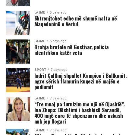
nga Gostivari, në të cilin shfaqet një përleshje e ashpër
fizike mes një grupi më të madh të rinjsh.
LAJME
5 days ago
Shtrenjtohet edhe më shumë nafta në
Maqedoninë e Veriut
Sipas informacioneve të publikuara, gjatë rrahjes, njëri
nga djemtë është goditur në pjesën e kokës, pas së cilës
ka rënë në tokë dhe ka mbetur i palëvizshëm.
LAJME
5 days ago
Përkundër faktit se po shtrihej në rrugë, në incizim
Rrahja brutale në Gostivar, policia
identifikon katër veta
shihet se sulmi ka vazhduar me goditje të shumta ndaj
trupit të tij, gjë që ka shkaktuar reagime dhe dënime të
ashpra në rrjetet sociale.(INA)
SPORT
7 days ago
Indrit Çullhaj shpallet Kampion i Ballkanit,
ngre sërish flamurin kuqezi në majën e
podiumit
LAJME
7 days ago
“Tre muaj pa furnizim me ujë në Gjashtë”,
Ina Zhupa: Dështimi i bashkisë Sarandë,
400 mijë euro të shpenzuara dhe askush
nuk jep llogari
LAJME
7 days ago