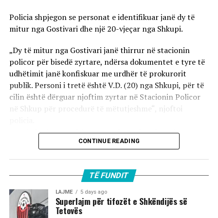
Policia shpjegon se personat e identifikuar janë dy të
mitur nga Gostivari dhe një 20-vjeçar nga Shkupi.
„Dy të mitur nga Gostivari janë thirrur në stacionin
policor për bisedë zyrtare, ndërsa dokumentet e tyre të
udhëtimit janë konfiskuar me urdhër të prokurorit
publik. Personi i tretë është V.D. (20) nga Shkupi, për të
cilin është dërguar njoftim zyrtar në Stacionin Policor
në Shkup për procedurë të mëtutjeshme“, njoftoi
policia.
Ata theksojnë se ndaj të treve do të zbatohet një
CONTINUE READING
procedurë e përshpejtuar para gjykatës sapo të
kompletohet dokumentacioni i plotë për rastin. Sipas
autoriteteve, sulmi ka ndodhur në orët e para të
TË FUNDIT
mëngjesit të 2 gushtit në rrugën „Borçe Jovanoski“, ku
dy të rinj janë goditur me mjete dhe shkopinj druri.
LAJME
5 days ago
Superlajm për tifozët e Shkëndijës së
Tetovës
Në rrjetet sociale u shfaq një video-incizim shqetësues