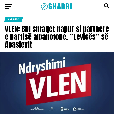
LAJME
VLEN: BDI shfaqet hapur si partnere
e partisë albanofobe, “Levicës” së
Apasievit