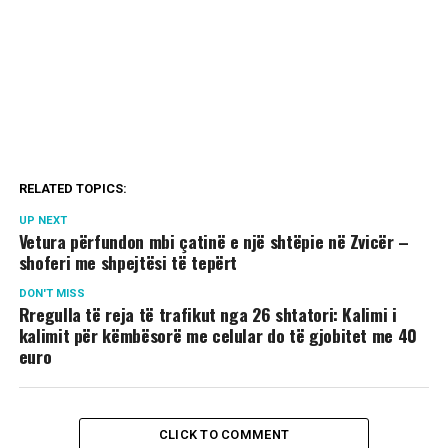
RELATED TOPICS:
UP NEXT
Vetura përfundon mbi çatinë e një shtëpie në Zvicër –
shoferi me shpejtësi të tepërt
DON'T MISS
Rregulla të reja të trafikut nga 26 shtatori: Kalimi i
kalimit për këmbësorë me celular do të gjobitet me 40
euro
CLICK TO COMMENT