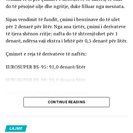
do të pësojnë ulje dhe ngritje, duke filluar nga mesnata.
Sipas vendimit të fundit, çmimi i benzinave do të ulet
për 2 denarë për litër. Nga ana tjetër, çmimi i derivateve
të tjera shënon rritje: nafta do të shtrenjtohet për 1
denarë, ndërsa vaji ekstra i lehtë për 0,5 denarë për litër.
Çmimet e reja të derivateve të naftës:
EUROSUPER BS-95: 91,0 denarë/litër
EUROSUPER BS-98: 93,0 denarë/litër
EURODIESEL (Nafta): 99,5 denarë/litër
CONTINUE READING
Vaji ekstra i lehtë (EL-1): 98,5 denarë/litër
Çmimet e reja do të hyjnë në fuqi pas mesnate dhe do të
vlejnë në të gjitha pikat e karburanteve në vend.
LAJME