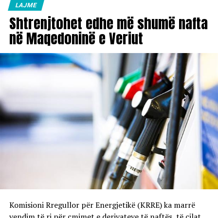
LAJME
Shtrenjtohet edhe më shumë nafta
në Maqedoninë e Veriut
Komisioni Rregullor për Energjetikë (KRRE) ka marrë
vendim të ri për çmimet e derivateve të naftës, të cilat