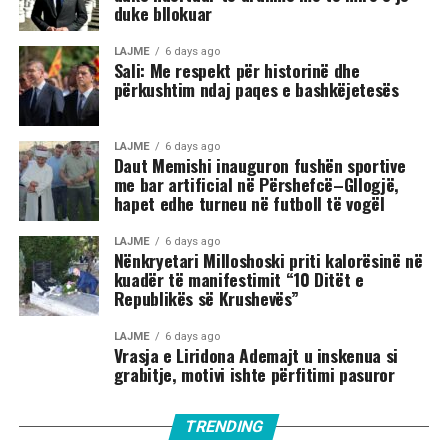
duke bllokuar
LAJME
6 days ago
Sali: Me respekt për historinë dhe
përkushtim ndaj paqes e bashkëjetesës
LAJME
6 days ago
Daut Memishi inauguron fushën sportive
me bar artificial në Përshefcë–Gllogjë,
hapet edhe turneu në futboll të vogël
LAJME
6 days ago
Nënkryetari Milloshoski priti kalorësinë në
kuadër të manifestimit “10 Ditët e
Republikës së Krushevës”
LAJME
6 days ago
Vrasja e Liridona Ademajt u inskenua si
grabitje, motivi ishte përfitimi pasuror
TRENDING