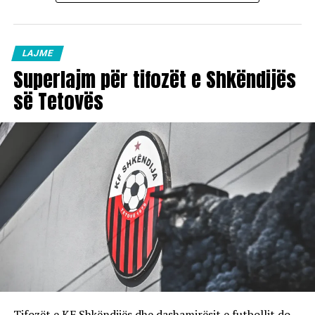
LAJME
Superlajm për tifozët e Shkëndijës
së Tetovës
Tifozët e KF Shkëndijës dhe dashamirësit e futbollit do