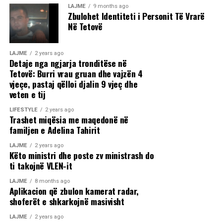
LAJME
9 months ago
Zbulohet Identiteti i Personit Të Vrarë
Në Tetovë
LAJME
2 years ago
Detaje nga ngjarja tronditëse në
Tetovë: Burri vrau gruan dhe vajzën 4
vjeçe, pastaj qëlloi djalin 9 vjeç dhe
veten e tij
LIFESTYLE
2 years ago
Trashet miqësia me maqedonë në
familjen e Adelina Tahirit
LAJME
2 years ago
Këto ministri dhe poste zv ministrash do
ti takojnë VLEN-it
LAJME
8 months ago
Aplikacion që zbulon kamerat radar,
shoferët e shkarkojnë masivisht
LAJME
2 years ago