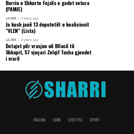
Burrin e Shkurte Fejzës e godet vetura
(PAMJE)
LAJME
2 years ago
Ja kush janë 13 deputetët e koalicionit
“VLEN” (Lista)
LAJME
2 years ago
Detajet për vrasjen në Bllacë të
Shkupit, 57 vjeçari Zelqif Tusha gjendet
i vrarë
BALLINA
LAJME
LIFESTYLE
SPORT