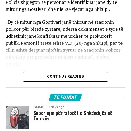
Policia shpjegon se personat e identifikuar janë dy të
mitur nga Gostivari dhe një 20-vjeçar nga Shkupi.
„Dy të mitur nga Gostivari janë thirrur në stacionin
policor për bisedë zyrtare, ndërsa dokumentet e tyre të
udhëtimit janë konfiskuar me urdhër të prokurorit
publik. Personi i tretë është V.D. (20) nga Shkupi, për të
cilin është dërguar njoftim zyrtar në Stacionin Policor
në Shkup për procedurë të mëtutjeshme“, njoftoi
policia.
Ata theksojnë se ndaj të treve do të zbatohet një
CONTINUE READING
procedurë e përshpejtuar para gjykatës sapo të
kompletohet dokumentacioni i plotë për rastin. Sipas
autoriteteve, sulmi ka ndodhur në orët e para të
TË FUNDIT
mëngjesit të 2 gushtit në rrugën „Borçe Jovanoski“, ku
dy të rinj janë goditur me mjete dhe shkopinj druri.
LAJME
3 days ago
Superlajm për tifozët e Shkëndijës së
Tetovës
Në rrjetet sociale u shfaq një video-incizim shqetësues
nga Gostivari, në të cilin shfaqet një përleshje e ashpër