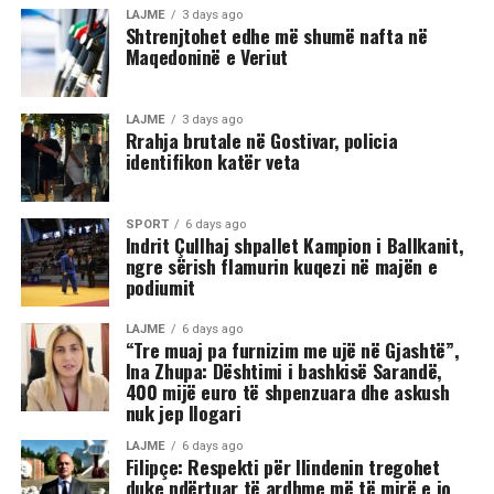
fizike mes një grupi më të madh të rinjsh.
LAJME
3 days ago
Shtrenjtohet edhe më shumë nafta në
Maqedoninë e Veriut
Sipas informacioneve të publikuara, gjatë rrahjes, njëri
nga djemtë është goditur në pjesën e kokës, pas së cilës
ka rënë në tokë dhe ka mbetur i palëvizshëm.
LAJME
3 days ago
Përkundër faktit se po shtrihej në rrugë, në incizim
Rrahja brutale në Gostivar, policia
identifikon katër veta
shihet se sulmi ka vazhduar me goditje të shumta ndaj
trupit të tij, gjë që ka shkaktuar reagime dhe dënime të
ashpra në rrjetet sociale.(INA)
SPORT
6 days ago
Indrit Çullhaj shpallet Kampion i Ballkanit,
ngre sërish flamurin kuqezi në majën e
podiumit
LAJME
6 days ago
“Tre muaj pa furnizim me ujë në Gjashtë”,
Ina Zhupa: Dështimi i bashkisë Sarandë,
400 mijë euro të shpenzuara dhe askush
nuk jep llogari
LAJME
6 days ago
Filipçe: Respekti për Ilindenin tregohet
duke ndërtuar të ardhme më të mirë e jo