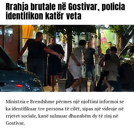
Rrahja brutale në Gostivar, policia
identifikon katër veta
Ministria e Brendshme përmes një njoftimi informoi se
ka identifikuar tre persona të cilët, sipas një videoje në
rrjetet sociale, kanë sulmuar dhunshëm dy të rinj në
Gostivar.