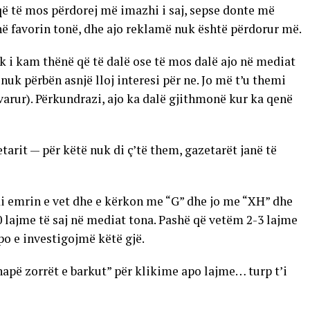
ë të mos përdorej më imazhi i saj, sepse donte më
në favorin tonë, dhe ajo reklamë nuk është përdorur më.
uk i kam thënë që të dalë ose të mos dalë ajo në mediat
nuk përbën asnjë lloj interesi për ne. Jo më t’u themi
avarur). Përkundrazi, ajo ka dalë gjithmonë kur ka qenë
tarit — për këtë nuk di ç’të them, gazetarët janë të
di emrin e vet dhe e kërkon me “G” dhe jo me “XH” dhe
00 lajme të saj në mediat tona. Pashë që vetëm 2-3 lajme
po e investigojmë këtë gjë.
 “hapë zorrët e barkut” për klikime apo lajme… turp t’i