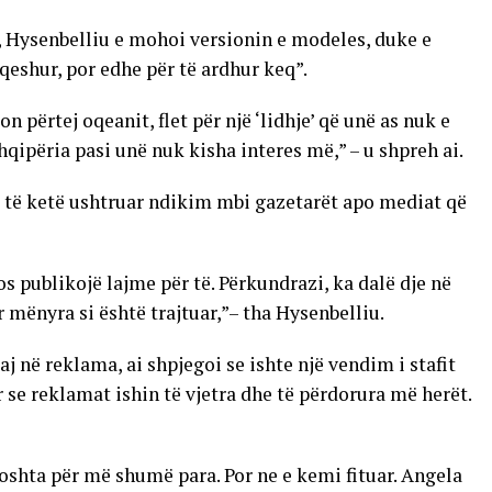
, Hysenbelliu e mohoi versionin e modeles, duke e
 qeshur, por edhe për të ardhur keq”.
n përtej oqeanit, flet për një ‘lidhje’ që unë as nuk e
Shqipëria pasi unë nuk kisha interes më,” – u shpreh ai.
 të ketë ushtruar ndikim mbi gazetarët apo mediat që
s publikojë lajme për të. Përkundrazi, ka dalë dje në
 mënyra si është trajtuar,”– tha Hysenbelliu.
aj në reklama, ai shpjegoi se ishte një vendim i stafit
r se reklamat ishin të vjetra dhe të përdorura më herët.
oshta për më shumë para. Por ne e kemi fituar. Angela