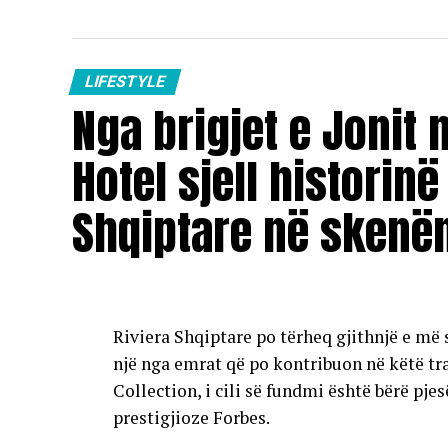
LIFESTYLE
Nga brigjet e Jonit 
Hotel sjell historinë
Shqiptare në skenë
Riviera Shqiptare po tërheq gjithnjë e m
një nga emrat që po kontribuon në këtë t
Collection, i cili së fundmi është bërë pjes
prestigjioze Forbes.