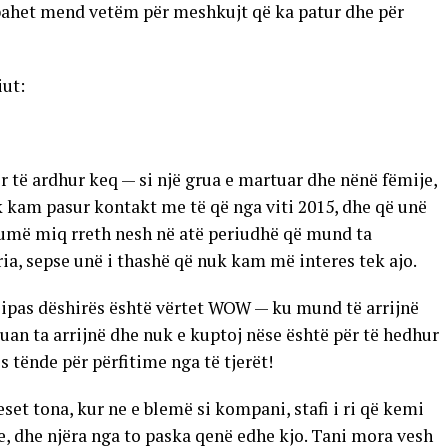
mbahet mend vetëm për meshkujt që ka patur dhe për
iut:
ër të ardhur keq — si një grua e martuar dhe nënë fëmije,
uk kam pasur kontakt me të që nga viti 2015, dhe që unë
humë miq rreth nesh në atë periudhë që mund ta
ria, sepse unë i thashë që nuk kam më interes tek ajo.
 sipas dëshirës është vërtet WOW — ku mund të arrijnë
duan ta arrijnë dhe nuk e kuptoj nëse është për të hedhur
s tënde për përfitime nga të tjerët!
set tona, kur ne e blemë si kompani, stafi i ri që kemi
, dhe njëra nga to paska qenë edhe kjo. Tani mora vesh