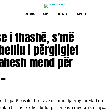
BALLINA
LAJME
LIFESTYLE
SPORT
se i thashë, s’më
elliu i përgjigjet
bahesh mend për
s…
rë të parë pas deklaratave që modelja Angela Martini
shkurtër me të dhe aludoi për presion mediatik ndaj saj.