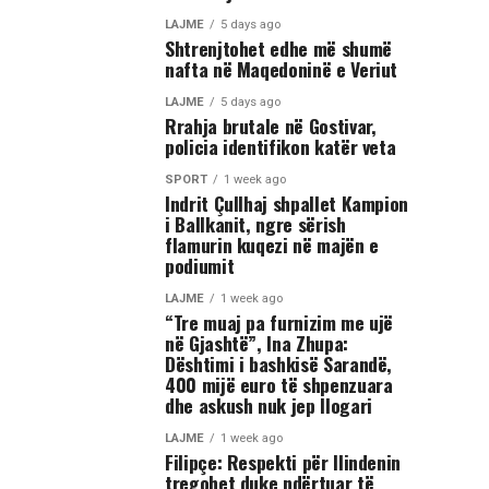
LAJME
5 days ago
Shtrenjtohet edhe më shumë
nafta në Maqedoninë e Veriut
LAJME
5 days ago
Rrahja brutale në Gostivar,
policia identifikon katër veta
SPORT
1 week ago
Indrit Çullhaj shpallet Kampion
i Ballkanit, ngre sërish
flamurin kuqezi në majën e
podiumit
LAJME
1 week ago
“Tre muaj pa furnizim me ujë
në Gjashtë”, Ina Zhupa:
Dështimi i bashkisë Sarandë,
400 mijë euro të shpenzuara
dhe askush nuk jep llogari
LAJME
1 week ago
Filipçe: Respekti për Ilindenin
tregohet duke ndërtuar të