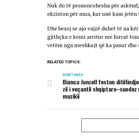
Nuk do të prononcohesha për askënd, 
ekziston për mua, kur unë kam jetën t
Dhe besoj se ajo vajzë duhet të na kë
gjithçka e kemi arritur me forcat to
vetëm nga meshkujt që ka pasur dhe ng
RELATED TOPICS:
DON'T MISS
Bianca Junzell feston ditëlindje
zë i veçantë shqiptaro–suedez 
muzikë