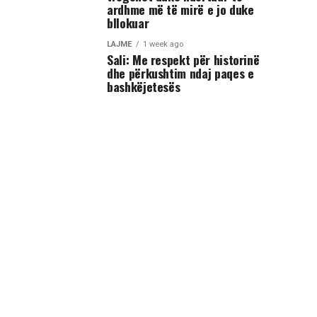
ardhme më të mirë e jo duke
bllokuar
LAJME
1 week ago
Sali: Me respekt për historinë
dhe përkushtim ndaj paqes e
bashkëjetesës