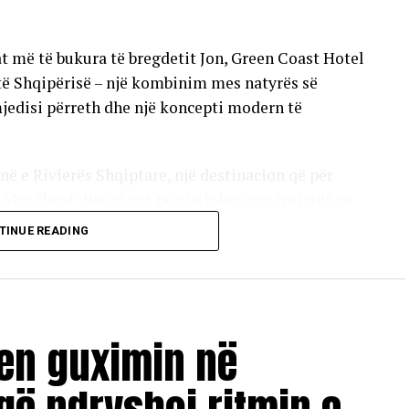
at më të bukura të bregdetit Jon, Green Coast Hotel
 të Shqipërisë – një kombinim mes natyrës së
jedisi përreth dhe një koncepti modern të
në e Rivierës Shqiptare, një destinacion që për
i Mesdheut dhe që sot po zbulohet nga turistët që
 lidhje më të afërt me natyrën.
TINUE READING
 hoteli ofron një eksperiencë të frymëzuar nga
homa me pamje të pandërprerë nga deti, gastronomi
ë dedikuara që lidhin vizitorët me natyrën dhe
hen guximin në
ënyra se si ndërton një raport harmonik me