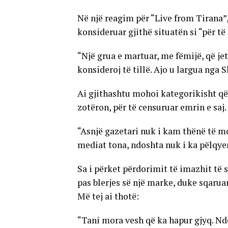
Në një reagim për “Live from Tirana”
konsideruar gjithë situatën si “për të
“Një grua e martuar, me fëmijë, që jeto
konsideroj të tillë. Ajo u largua nga 
Ai gjithashtu mohoi kategorikisht që
zotëron, për të censuruar emrin e saj.
“Asnjë gazetari nuk i kam thënë të mo
mediat tona, ndoshta nuk i ka pëlqyer
Sa i përket përdorimit të imazhit të s
pas blerjes së një marke, duke sqarua
Më tej ai thotë:
“Tani mora vesh që ka hapur gjyq. Nd