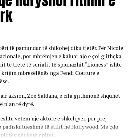
që ndryshoi ritmin e
imi tradicional, hoteli synon të prezantojë
rk
speriencave që lidhen me detin, natyrën,
jë e më shumë në hartën globale të udhëtimeve dhe
bëri të pamundur të shikohej diku tjetër. Për Nicole
sishëm në këtë histori të re zhvillimi.
acionale, por mbrëmjen e kaluar ajo e çoi gjithçka
nit të tretë të serialit të spiunazhit “Lioness” ishte
e vizionit për të krijuar një destinacion ku
jë krijim mbresëlënës nga Fendi Couture e
standardet globale të mikpritjes, duke ofruar një
ëse.
çdo vizitori.
ohur aksion, Zoe Saldaña, e cila gjithmonë shquhet
ë plan të dytë.
është vetëm një aktore e shkëlqyer, por prej
e padiskutueshme të stilit në Hollywood. Me çdo
plotësisht këtë epitet.