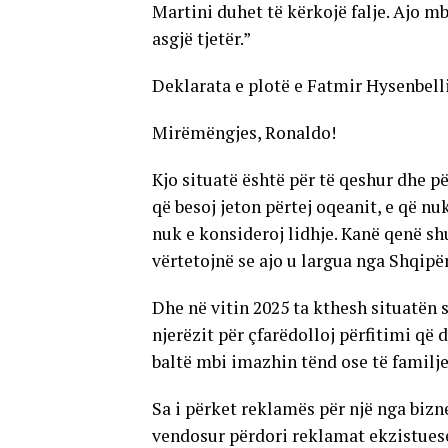
Martini duhet të kërkojë falje. Ajo 
asgjë tjetër.”
Deklarata e plotë e Fatmir Hysenbell
Mirëmëngjes, Ronaldo!
Kjo situatë është për të qeshur dhe p
që besoj jeton përtej oqeanit, e që n
nuk e konsideroj lidhje. Kanë qenë s
vërtetojnë se ajo u largua nga Shqipë
Dhe në vitin 2025 ta kthesh situatën
njerëzit për çfarëdolloj përfitimi që 
baltë mbi imazhin tënd ose të familje
Sa i përket reklamës për një nga bizne
vendosur përdori reklamat ekzistuese