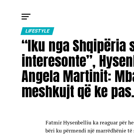
LIFESTYLE
“Iku nga Shqipëria 
interesonte”, Hysenb
Angela Martinit: M
meshkujt që ke pa
Fatmir Hysenbelliu ka reaguar për he
bëri ku përmendi një marrëdhënie të 