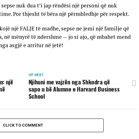
sepse nuk dua t’i jap rëndësi një personi që nuk
ime. Por thjesht të bëra një përmbledhje për respekt.
rkojë një FALJE të madhe, sepse ne jemi një familje që
na, në mënyrë të ndershme — jo si ajo, që mbahet mend
a asgjë e arritur në jetë!
UP NEXT
n: një
Njihuni me vajzën nga Shkodra që
në
sapo u bë Alumne e Harvard Business
School
CLICK TO COMMENT