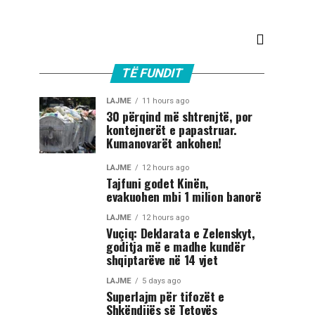
TË FUNDIT
LAJME
11 hours ago
30 përqind më shtrenjtë, por
kontejnerët e papastruar.
Kumanovarët ankohen!
LAJME
12 hours ago
Tajfuni godet Kinën,
evakuohen mbi 1 milion banorë
LAJME
12 hours ago
Vuçiq: Deklarata e Zelenskyt,
goditja më e madhe kundër
shqiptarëve në 14 vjet
LAJME
5 days ago
Superlajm për tifozët e
Shkëndijës së Tetovës