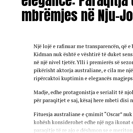
elegancë: Paraqitja 
destinacionin ku ndodhet. Përtej një qëndr
mbrëmjes në Nju-Jo
karakterin e Rivierës Shqiptare përmes ek
gastronominë dhe kulturën lokale.
Riviera Shqiptare po pozicionohet gjithn
Një lojë e rafinuar me transparencën, që e 
Green Coast Hotel po luan një rol të rëndë
Kidman nuk është e vështirë të duket sens
në një nivel tjetër. Ylli i premierës së sezo
Ky vlerësim ndërkombëtar është një dëshmi 
pikërisht aktorja australiane, e cila me n
bukuria natyrore e Shqipërisë takohet me 
ripërcaktoi kuptimin e elegancës magjeps
eksperiencë që mbetet gjatë në kujtesën e 
Madje, edhe protagonistja e serialit të nj
për paraqitjet e saj, kësaj here mbeti disi n
Fituesja australiane e çmimit “Oscar” nuk 
kohësh konsiderohet edhe një nga ikonat 
paraqitje të re ajo e dëshmon se e meriton 