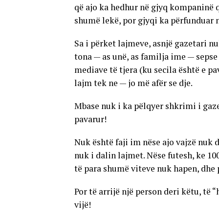
që ajo ka hedhur në gjyq kompaninë q
shumë lekë, por gjyqi ka përfunduar 
Sa i përket lajmeve, asnjë gazetari n
tona — as unë, as familja ime — sepse 
mediave të tjera (ku secila është e p
lajm tek ne — jo më afër se dje.
Mbase nuk i ka pëlqyer shkrimi i gaze
pavarur!
Nuk është faji im nëse ajo vajzë nuk 
nuk i dalin lajmet. Nëse futesh, ke 1
të para shumë viteve nuk hapen, dhe 
Por të arrijë një person deri këtu, të
vijë!