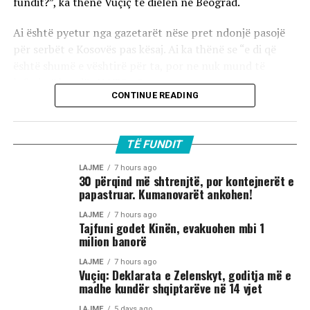
fundit?”, ka thënë Vuçiç të dielën në Beograd.
Ai është pyetur nga gazetarët nëse pret ndonjë pasojë
për serbët e Kosovës pas kësaj. Ai ka thënë se “e di që
është shumë e vështirë për ta, por ne nuk mund të
luftojmë kundër NATO-s”.
CONTINUE READING
TË FUNDIT
LAJME
7 hours ago
30 përqind më shtrenjtë, por kontejnerët e
papastruar. Kumanovarët ankohen!
LAJME
7 hours ago
Tajfuni godet Kinën, evakuohen mbi 1
milion banorë
LAJME
7 hours ago
Vuçiq: Deklarata e Zelenskyt, goditja më e
madhe kundër shqiptarëve në 14 vjet
LAJME
5 days ago