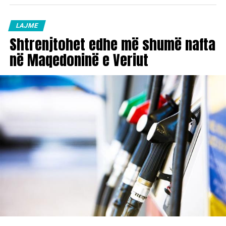
LAJME
Shtrenjtohet edhe më shumë nafta
në Maqedoninë e Veriut