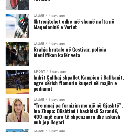
nga Gostivari, në të cilin shfaqet një përleshje e ashpër
fizike mes një grupi më të madh të rinjsh.
LAJME
4 days ago
Shtrenjtohet edhe më shumë nafta në
Maqedoninë e Veriut
Sipas informacioneve të publikuara, gjatë rrahjes, njëri
nga djemtë është goditur në pjesën e kokës, pas së cilës
ka rënë në tokë dhe ka mbetur i palëvizshëm.
LAJME
4 days ago
Përkundër faktit se po shtrihej në rrugë, në incizim
Rrahja brutale në Gostivar, policia
identifikon katër veta
shihet se sulmi ka vazhduar me goditje të shumta ndaj
trupit të tij, gjë që ka shkaktuar reagime dhe dënime të
ashpra në rrjetet sociale.(INA)
SPORT
6 days ago
Indrit Çullhaj shpallet Kampion i Ballkanit,
ngre sërish flamurin kuqezi në majën e
podiumit
LAJME
6 days ago
“Tre muaj pa furnizim me ujë në Gjashtë”,
Ina Zhupa: Dështimi i bashkisë Sarandë,
400 mijë euro të shpenzuara dhe askush
nuk jep llogari
LAJME
6 days ago