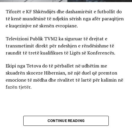
Tifozët e KF Shkëndijës dhe dashamirësit e futbollit do
të kenë mundësinë të ndjekin sërish nga afër paraqitjen
e kuqezinjve në skenën evropiane.
Televizioni Publik TVM2 ka siguruar të drejtat e
transmetimit direkt për ndeshjen e rëndësishme të
raundit të tretë kualifikues të Ligës së Konferencës.
Ekipi nga Tetova do të përballet në udhëtim me
skuadrën skoceze Hibernian, në një duel që premton
emocione të mëdha dhe rivalitet të lartë për kalimin në
fazën tjetër.
CONTINUE READING