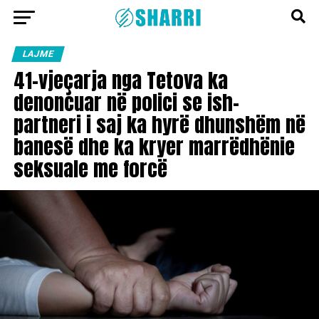
LAJME
41-vjeçarja nga Tetova ka
denoncuar në polici se ish-
partneri i saj ka hyrë dhunshëm në
banesë dhe ka kryer marrëdhënie
seksuale me forcë