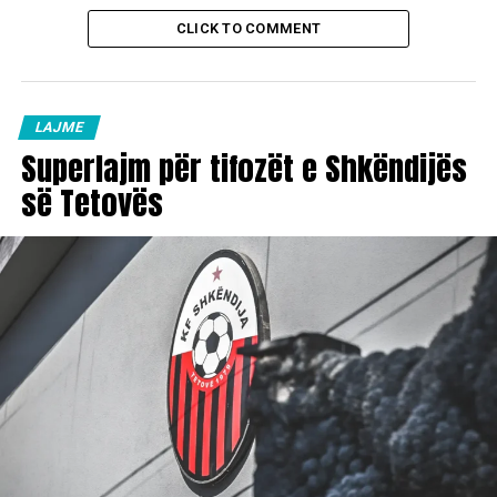
CLICK TO COMMENT
LAJME
Superlajm për tifozët e Shkëndijës
së Tetovës