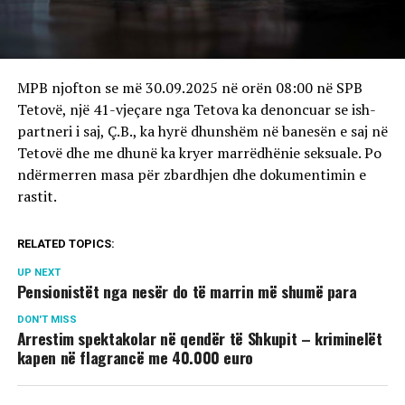
MPB njofton se më 30.09.2025 në orën 08:00 në SPB
Tetovë, një 41-vjeçare nga Tetova ka denoncuar se ish-
partneri i saj, Ç.B., ka hyrë dhunshëm në banesën e saj në
Tetovë dhe me dhunë ka kryer marrëdhënie seksuale. Po
ndërmerren masa për zbardhjen dhe dokumentimin e
rastit.
RELATED TOPICS:
UP NEXT
Pensionistët nga nesër do të marrin më shumë para
DON'T MISS
Arrestim spektakolar në qendër të Shkupit – kriminelët
kapen në flagrancë me 40.000 euro