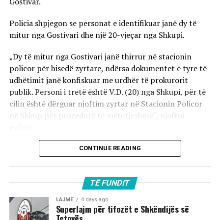
Gostivar.
Policia shpjegon se personat e identifikuar janë dy të
mitur nga Gostivari dhe një 20-vjeçar nga Shkupi.
„Dy të mitur nga Gostivari janë thirrur në stacionin
policor për bisedë zyrtare, ndërsa dokumentet e tyre të
udhëtimit janë konfiskuar me urdhër të prokurorit
publik. Personi i tretë është V.D. (20) nga Shkupi, për të
cilin është dërguar njoftim zyrtar në Stacionin Policor
në Shkup për procedurë të mëtutjeshme“, njoftoi
policia.
Ata theksojnë se ndaj të treve do të zbatohet një
CONTINUE READING
procedurë e përshpejtuar para gjykatës sapo të
kompletohet dokumentacioni i plotë për rastin. Sipas
autoriteteve, sulmi ka ndodhur në orët e para të
TË FUNDIT
mëngjesit të 2 gushtit në rrugën „Borçe Jovanoski“, ku
dy të rinj janë goditur me mjete dhe shkopinj druri.
LAJME
4 days ago
Superlajm për tifozët e Shkëndijës së
Tetovës
Në rrjetet sociale u shfaq një video-incizim shqetësues