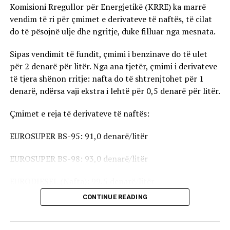
Komisioni Rregullor për Energjetikë (KRRE) ka marrë
vendim të ri për çmimet e derivateve të naftës, të cilat
do të pësojnë ulje dhe ngritje, duke filluar nga mesnata.
Sipas vendimit të fundit, çmimi i benzinave do të ulet
për 2 denarë për litër. Nga ana tjetër, çmimi i derivateve
të tjera shënon rritje: nafta do të shtrenjtohet për 1
denarë, ndërsa vaji ekstra i lehtë për 0,5 denarë për litër.
Çmimet e reja të derivateve të naftës:
EUROSUPER BS-95: 91,0 denarë/litër
EUROSUPER BS-98: 93,0 denarë/litër
EURODIESEL (Nafta): 99,5 denarë/litër
CONTINUE READING
Vaji ekstra i lehtë (EL-1): 98,5 denarë/litër
Çmimet e reja do të hyjnë në fuqi pas mesnate dhe do të