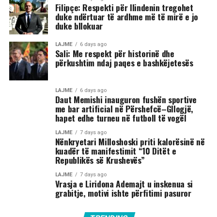
Filipçe: Respekti për Ilindenin tregohet
duke ndërtuar të ardhme më të mirë e jo
duke bllokuar
LAJME
6 days ago
Sali: Me respekt për historinë dhe
përkushtim ndaj paqes e bashkëjetesës
LAJME
6 days ago
Daut Memishi inauguron fushën sportive
me bar artificial në Përshefcë–Gllogjë,
hapet edhe turneu në futboll të vogël
LAJME
7 days ago
Nënkryetari Milloshoski priti kalorësinë në
kuadër të manifestimit “10 Ditët e
Republikës së Krushevës”
LAJME
7 days ago
Vrasja e Liridona Ademajt u inskenua si
grabitje, motivi ishte përfitimi pasuror