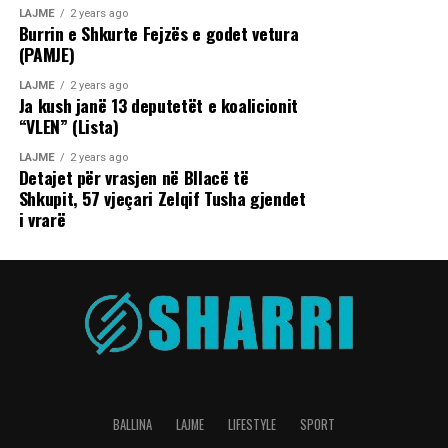
LAJME
2 years ago
Burrin e Shkurte Fejzës e godet vetura
(PAMJE)
LAJME
2 years ago
Ja kush janë 13 deputetët e koalicionit
“VLEN” (Lista)
LAJME
2 years ago
Detajet për vrasjen në Bllacë të
Shkupit, 57 vjeçari Zelqif Tusha gjendet
i vrarë
BALLINA
LAJME
LIFESTYLE
SPORT