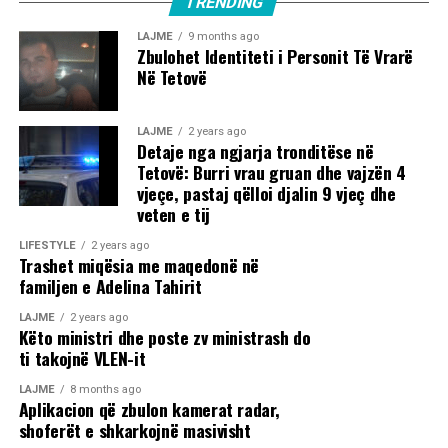
TRENDING
LAJME
9 months ago
Zbulohet Identiteti i Personit Të Vrarë
Në Tetovë
LAJME
2 years ago
Detaje nga ngjarja tronditëse në
Tetovë: Burri vrau gruan dhe vajzën 4
vjeçe, pastaj qëlloi djalin 9 vjeç dhe
veten e tij
LIFESTYLE
2 years ago
Trashet miqësia me maqedonë në
familjen e Adelina Tahirit
LAJME
2 years ago
Këto ministri dhe poste zv ministrash do
ti takojnë VLEN-it
LAJME
8 months ago
Aplikacion që zbulon kamerat radar,
shoferët e shkarkojnë masivisht