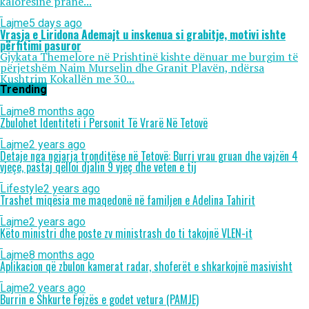
kalorësinë pranë...
Lajme
5 days ago
Vrasja e Liridona Ademajt u inskenua si grabitje, motivi ishte
përfitimi pasuror
Gjykata Themelore në Prishtinë kishte dënuar me burgim të
përjetshëm Naim Murselin dhe Granit Plavën, ndërsa
Kushtrim Kokallën me 30...
Trending
Lajme
8 months ago
Zbulohet Identiteti i Personit Të Vrarë Në Tetovë
Lajme
2 years ago
Detaje nga ngjarja tronditëse në Tetovë: Burri vrau gruan dhe vajzën 4
vjeçe, pastaj qëlloi djalin 9 vjeç dhe veten e tij
Lifestyle
2 years ago
Trashet miqësia me maqedonë në familjen e Adelina Tahirit
Lajme
2 years ago
Këto ministri dhe poste zv ministrash do ti takojnë VLEN-it
Lajme
8 months ago
Aplikacion që zbulon kamerat radar, shoferët e shkarkojnë masivisht
Lajme
2 years ago
Burrin e Shkurte Fejzës e godet vetura (PAMJE)