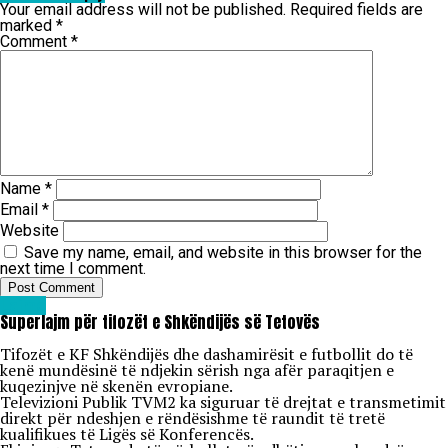
Your email address will not be published.
Required fields are
marked
*
Comment
*
Name
*
Email
*
Website
Save my name, email, and website in this browser for the
next time I comment.
Lajme
Superlajm për tifozët e Shkëndijës së Tetovës
Tifozët e KF Shkëndijës dhe dashamirësit e futbollit do të
kenë mundësinë të ndjekin sërish nga afër paraqitjen e
kuqezinjve në skenën evropiane.
Televizioni Publik TVM2 ka siguruar të drejtat e transmetimit
direkt për ndeshjen e rëndësishme të raundit të tretë
kualifikues të Ligës së Konferencës.