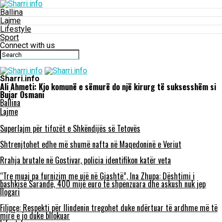
Ballina
Lajme
Lifestyle
Sport
Connect with us
Sharri.info
Ali Ahmeti: Kjo komunë e sëmurë do një kirurg të suksesshëm si
Bujar Osmani
Ballina
Lajme
Superlajm për tifozët e Shkëndijës së Tetovës
Shtrenjtohet edhe më shumë nafta në Maqedoninë e Veriut
Rrahja brutale në Gostivar, policia identifikon katër veta
“Tre muaj pa furnizim me ujë në Gjashtë”, Ina Zhupa: Dështimi i
bashkisë Sarandë, 400 mijë euro të shpenzuara dhe askush nuk jep
llogari
Filipçe: Respekti për Ilindenin tregohet duke ndërtuar të ardhme më të
mirë e jo duke bllokuar