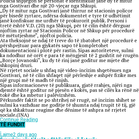
Policia shpjegon se personat e identifikuar janë dy të mitur
nga Gostivari dhe një 20-vjeçar nga Shkupi.
„Dy të mitur nga Gostivari janë thirrur në stacionin policor
për bisedë zyrtare, ndërsa dokumentet e tyre të udhëtimit
janë konfiskuar me urdhër të prokurorit publik. Personi i
tretë është V.D. (20) nga Shkupi, për të cilin është dërguar
njoftim zyrtar në Stacionin Policor në Shkup për procedurë
të mëtutjeshme“, njoftoi policia.
Ata theksojnë se ndaj të treve do të zbatohet një procedurë e
përshpejtuar para gjykatës sapo të kompletohet
dokumentacioni i plotë për rastin. Sipas autoriteteve, sulmi
ka ndodhur në orët e para të mëngjesit të 2 gushtit në rrugën
„Borçe Jovanoski“, ku dy të rinj janë goditur me mjete dhe
shkopinj druri.
Në rrjetet sociale u shfaq një video-incizim shqetësues nga
Gostivari, në të cilin shfaqet një përleshje e ashpër fizike mes
një grupi më të madh të rinjsh.
Sipas informacioneve të publikuara, gjatë rrahjes, njëri nga
djemtë është goditur në pjesën e kokës, pas së cilës ka rënë në
tokë dhe ka mbetur i palëvizshëm.
Përkundër faktit se po shtrihej në rrugë, në incizim shihet se
sulmi ka vazhduar me goditje të shumta ndaj trupit të tij, gjë
që ka shkaktuar reagime dhe dënime të ashpra në rrjetet
sociale.(INA)
Continue Reading
TË FUNDIT
Lajme
2 days ago