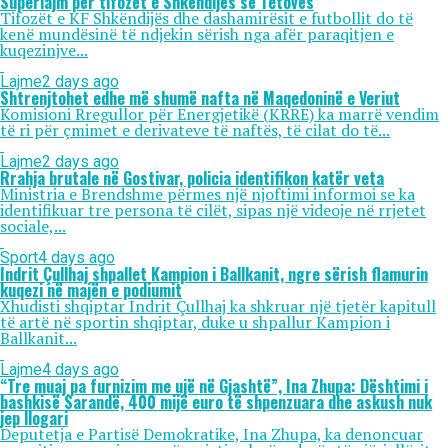
Superlajm për tifozët e Shkëndijës së Tetovës
Tifozët e KF Shkëndijës dhe dashamirësit e futbollit do të
kenë mundësinë të ndjekin sërish nga afër paraqitjen e
kuqezinjve...
Lajme
2 days ago
Shtrenjtohet edhe më shumë nafta në Maqedoninë e Veriut
Komisioni Rregullor për Energjetikë (KRRE) ka marrë vendim
të ri për çmimet e derivateve të naftës, të cilat do të...
Lajme
2 days ago
Rrahja brutale në Gostivar, policia identifikon katër veta
Ministria e Brendshme përmes një njoftimi informoi se ka
identifikuar tre persona të cilët, sipas një videoje në rrjetet
sociale,...
Sport
4 days ago
Indrit Çullhaj shpallet Kampion i Ballkanit, ngre sërish flamurin
kuqezi në majën e podiumit
Xhudisti shqiptar Indrit Çullhaj ka shkruar një tjetër kapitull
të artë në sportin shqiptar, duke u shpallur Kampion i
Ballkanit...
Lajme
4 days ago
“Tre muaj pa furnizim me ujë në Gjashtë”, Ina Zhupa: Dështimi i
bashkisë Sarandë, 400 mijë euro të shpenzuara dhe askush nuk
jep llogari
Deputetja e Partisë Demokratike, Ina Zhupa, ka denoncuar