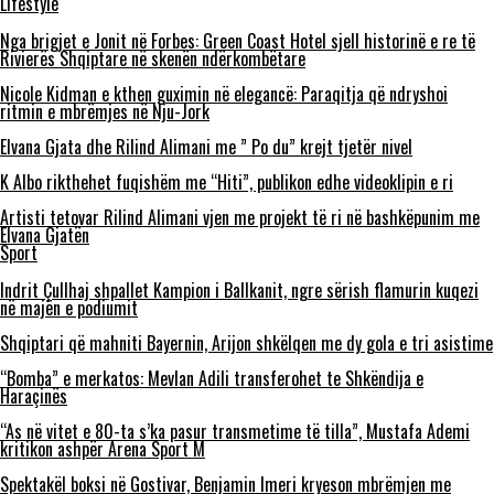
Lifestyle
Nga brigjet e Jonit në Forbes: Green Coast Hotel sjell historinë e re të
Rivierës Shqiptare në skenën ndërkombëtare
Nicole Kidman e kthen guximin në elegancë: Paraqitja që ndryshoi
ritmin e mbrëmjes në Nju-Jork
Elvana Gjata dhe Rilind Alimani me ” Po du” krejt tjetër nivel
K Albo rikthehet fuqishëm me “Hiti”, publikon edhe videoklipin e ri
Artisti tetovar Rilind Alimani vjen me projekt të ri në bashkëpunim me
Elvana Gjatën
Sport
Indrit Çullhaj shpallet Kampion i Ballkanit, ngre sërish flamurin kuqezi
në majën e podiumit
Shqiptari që mahniti Bayernin, Arijon shkëlqen me dy gola e tri asistime
“Bomba” e merkatos: Mevlan Adili transferohet te Shkëndija e
Haraçinës
“As në vitet e 80-ta s’ka pasur transmetime të tilla”, Mustafa Ademi
kritikon ashpër Arena Sport M
Spektakël boksi në Gostivar, Benjamin Imeri kryeson mbrëmjen me