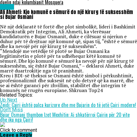
duelin ndaj kolumbianit Mosquera
Lajme
Ali Ahmeti: Kjo komunë e sëmurë do një kirurg të suksesshëm
si Bujar Osmani
Në një deklaratë të fortë dhe plot simbolikë, lideri i Bashkimit
Demokratik për Integrim, Ali Ahmeti, ka vlerësuar
kandidaturën e Bujar Osmanit, duke e cilësuar si njeriun e
duhur për të drejtuar një komunë që, sipas tij, “është e sëmurë
dhe ka nevojë për një kirurg të suksesshëm”.
“Mendojë me vetëdije të plotë se Bujar Osmani ka
legjitimitetin e plotë për ta udhëhequr këtë komunë të
sëmurë. Dhe kjo komunë e sëmurë ka nevojë për një kirurg të
suksesshëm, siç është Bujar Osmani,” – deklaroi Ahmeti, duke
marrë duartrokitje nga të pranishmit.
Kreu i BDI-së theksoi se Osmani është simbol i përkushtimit,
profesionalizmit dhe suksesit në çdo detyrë që ka marrë, dhe
se ai është garanci për zhvillim, stabilitet dhe integrim të
komunës në rrugën europiane. Shkruan Top24
Related Topics:
Up Next
Zejdi: Çairi është palca kurizore dhe me Bujarin do të jetë Çairi modern!
Don't Miss
Bujar Osmani thumbon Izet Mexhitin: Ai shkatërroi Çairin për 20 vite
dhe iku nga Çairi!
Click to comment
Leave a Reply