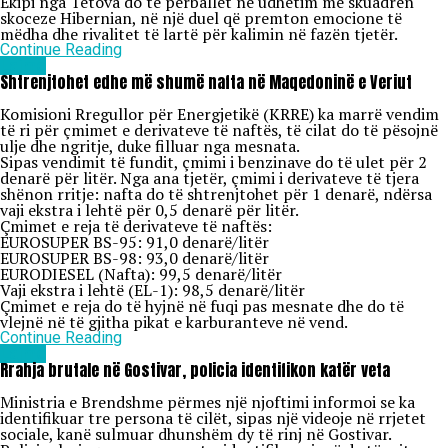
Ekipi nga Tetova do të përballet në udhëtim me skuadrën
skoceze Hibernian, në një duel që premton emocione të
mëdha dhe rivalitet të lartë për kalimin në fazën tjetër.
Continue Reading
Lajme
Shtrenjtohet edhe më shumë nafta në Maqedoninë e Veriut
Komisioni Rregullor për Energjetikë (KRRE) ka marrë vendim
të ri për çmimet e derivateve të naftës, të cilat do të pësojnë
ulje dhe ngritje, duke filluar nga mesnata.
Sipas vendimit të fundit, çmimi i benzinave do të ulet për 2
denarë për litër. Nga ana tjetër, çmimi i derivateve të tjera
shënon rritje: nafta do të shtrenjtohet për 1 denarë, ndërsa
vaji ekstra i lehtë për 0,5 denarë për litër.
Çmimet e reja të derivateve të naftës:
EUROSUPER BS-95: 91,0 denarë/litër
EUROSUPER BS-98: 93,0 denarë/litër
EURODIESEL (Nafta): 99,5 denarë/litër
Vaji ekstra i lehtë (EL-1): 98,5 denarë/litër
Çmimet e reja do të hyjnë në fuqi pas mesnate dhe do të
vlejnë në të gjitha pikat e karburanteve në vend.
Continue Reading
Lajme
Rrahja brutale në Gostivar, policia identifikon katër veta
Ministria e Brendshme përmes një njoftimi informoi se ka
identifikuar tre persona të cilët, sipas një videoje në rrjetet
sociale, kanë sulmuar dhunshëm dy të rinj në Gostivar.