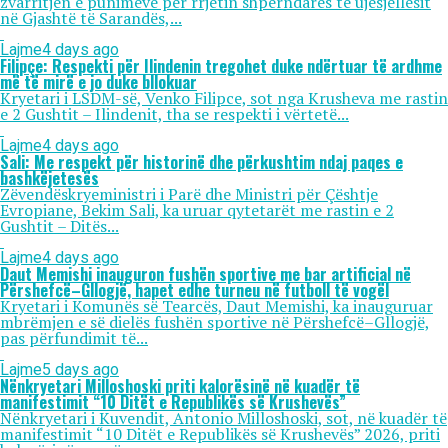
zvarritjen e punimeve për rrjetin shpërndarës të ujësjellësit
në Gjashtë të Sarandës,...
Lajme
4 days ago
Filipçe: Respekti për Ilindenin tregohet duke ndërtuar të ardhme
më të mirë e jo duke bllokuar
Kryetari i LSDM-së, Venko Filipce, sot nga Krusheva me rastin
e 2 Gushtit – Ilindenit, tha se respekti i vërtetë...
Lajme
4 days ago
Sali: Me respekt për historinë dhe përkushtim ndaj paqes e
bashkëjetesës
Zëvendëskryeministri i Parë dhe Ministri për Çështje
Evropiane, Bekim Sali, ka uruar qytetarët me rastin e 2
Gushtit – Ditës...
Lajme
4 days ago
Daut Memishi inauguron fushën sportive me bar artificial në
Përshefcë–Gllogjë, hapet edhe turneu në futboll të vogël
Kryetari i Komunës së Tearcës, Daut Memishi, ka inauguruar
mbrëmjen e së dielës fushën sportive në Përshefcë–Gllogjë,
pas përfundimit të...
Lajme
5 days ago
Nënkryetari Milloshoski priti kalorësinë në kuadër të
manifestimit “10 Ditët e Republikës së Krushevës”
Nënkryetari i Kuvendit, Antonio Milloshoski, sot, në kuadër të
manifestimit “10 Ditët e Republikës së Krushevës” 2026, priti