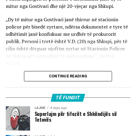
mitur nga Gostivari dhe një 20-vjeçar nga Shkupi.
„Dy të mitur nga Gostivari janë thirrur në stacionin
policor për bisedë zyrtare, ndërsa dokumentet e tyre të
udhëtimit janë konfiskuar me urdhër të prokurorit
publik. Personi i tretë është V.D. (20) nga Shkupi, për të
cilin është dërguar njoftim zyrtar në Stacionin Policor
në Shkup për procedurë të mëtutjeshme“, njoftoi
policia.
Ata theksojnë se ndaj të treve do të zbatohet një
CONTINUE READING
procedurë e përshpejtuar para gjykatës sapo të
kompletohet dokumentacioni i plotë për rastin. Sipas
autoriteteve, sulmi ka ndodhur në orët e para të
TË FUNDIT
mëngjesit të 2 gushtit në rrugën „Borçe Jovanoski“, ku
dy të rinj janë goditur me mjete dhe shkopinj druri.
LAJME
4 days ago
Superlajm për tifozët e Shkëndijës së
Tetovës
Në rrjetet sociale u shfaq një video-incizim shqetësues
nga Gostivari, në të cilin shfaqet një përleshje e ashpër
fizike mes një grupi më të madh të rinjsh.