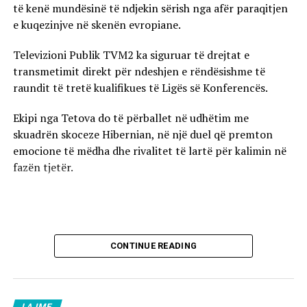
të kenë mundësinë të ndjekin sërish nga afër paraqitjen
e kuqezinjve në skenën evropiane.
Televizioni Publik TVM2 ka siguruar të drejtat e
transmetimit direkt për ndeshjen e rëndësishme të
raundit të tretë kualifikues të Ligës së Konferencës.
Ekipi nga Tetova do të përballet në udhëtim me
skuadrën skoceze Hibernian, në një duel që premton
emocione të mëdha dhe rivalitet të lartë për kalimin në
fazën tjetër.
CONTINUE READING
LAJME