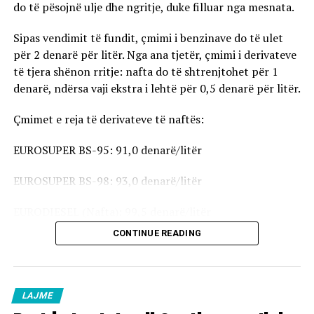
do të pësojnë ulje dhe ngritje, duke filluar nga mesnata.
Sipas vendimit të fundit, çmimi i benzinave do të ulet
për 2 denarë për litër. Nga ana tjetër, çmimi i derivateve
të tjera shënon rritje: nafta do të shtrenjtohet për 1
denarë, ndërsa vaji ekstra i lehtë për 0,5 denarë për litër.
Çmimet e reja të derivateve të naftës:
EUROSUPER BS-95: 91,0 denarë/litër
EUROSUPER BS-98: 93,0 denarë/litër
EURODIESEL (Nafta): 99,5 denarë/litër
CONTINUE READING
Vaji ekstra i lehtë (EL-1): 98,5 denarë/litër
Çmimet e reja do të hyjnë në fuqi pas mesnate dhe do të
vlejnë në të gjitha pikat e karburanteve në vend.
LAJME