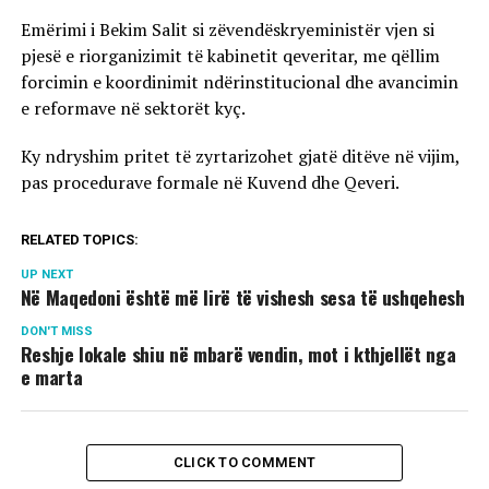
Emërimi i Bekim Salit si zëvendëskryeministër vjen si
pjesë e riorganizimit të kabinetit qeveritar, me qëllim
forcimin e koordinimit ndërinstitucional dhe avancimin
e reformave në sektorët kyç.
Ky ndryshim pritet të zyrtarizohet gjatë ditëve në vijim,
pas procedurave formale në Kuvend dhe Qeveri.
RELATED TOPICS:
UP NEXT
Në Maqedoni është më lirë të vishesh sesa të ushqehesh
DON'T MISS
Reshje lokale shiu në mbarë vendin, mot i kthjellët nga
e marta
CLICK TO COMMENT