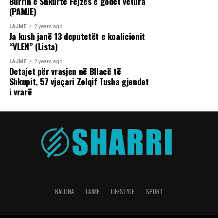
Burrin e Shkurte Fejzës e godet vetura
(PAMJE)
LAJME
2 years ago
Ja kush janë 13 deputetët e koalicionit
“VLEN” (Lista)
LAJME
2 years ago
Detajet për vrasjen në Bllacë të
Shkupit, 57 vjeçari Zelqif Tusha gjendet
i vrarë
BALLINA
LAJME
LIFESTYLE
SPORT