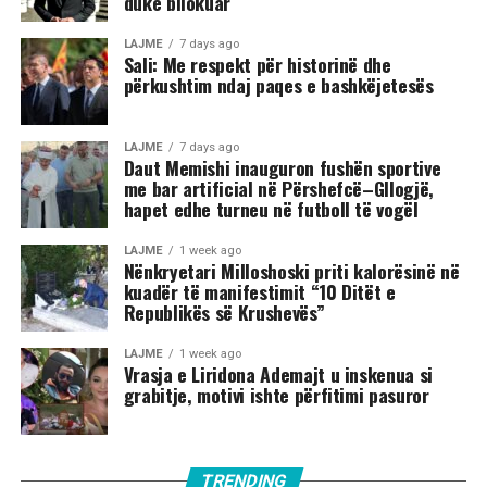
duke bllokuar
LAJME
7 days ago
Sali: Me respekt për historinë dhe
përkushtim ndaj paqes e bashkëjetesës
LAJME
7 days ago
Daut Memishi inauguron fushën sportive
me bar artificial në Përshefcë–Gllogjë,
hapet edhe turneu në futboll të vogël
LAJME
1 week ago
Nënkryetari Milloshoski priti kalorësinë në
kuadër të manifestimit “10 Ditët e
Republikës së Krushevës”
LAJME
1 week ago
Vrasja e Liridona Ademajt u inskenua si
grabitje, motivi ishte përfitimi pasuror
TRENDING