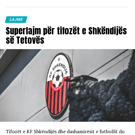
LAJME
Superlajm për tifozët e Shkëndijës
së Tetovës
Tifozët e KF Shkëndijës dhe dashamirësit e futbollit do