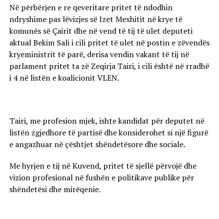
Në përbërjen e re qeveritare pritet të ndodhin
ndryshime pas lëvizjes së Izet Mexhitit në krye të
komunës së Çairit dhe në vend të tij të ulet deputeti
aktual Bekim Sali i cili pritet të ulet në postin e zëvendës
kryeministrit të parë, derisa vendin vakant të tij në
parlament pritet ta zë Zeqirja Tairi, i cili është në rradhë
i 4 në listën e koalicionit VLEN.
Tairi, me profesion mjek, ishte kandidat për deputet në
listën zgjedhore të partisë dhe konsiderohet si një figurë
e angazhuar në çështjet shëndetësore dhe sociale.
Me hyrjen e tij në Kuvend, pritet të sjellë përvojë dhe
vizion profesional në fushën e politikave publike për
shëndetësi dhe mirëqenie.