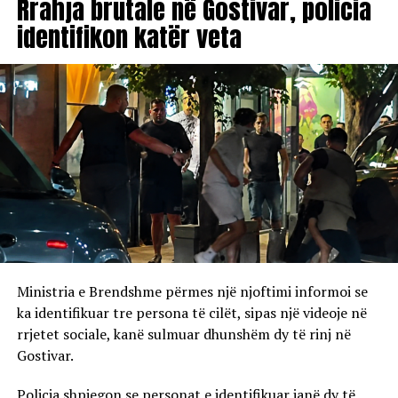
Rrahja brutale në Gostivar, policia
identifikon katër veta
Ministria e Brendshme përmes një njoftimi informoi se
ka identifikuar tre persona të cilët, sipas një videoje në
rrjetet sociale, kanë sulmuar dhunshëm dy të rinj në
Gostivar.
Policia shpjegon se personat e identifikuar janë dy të