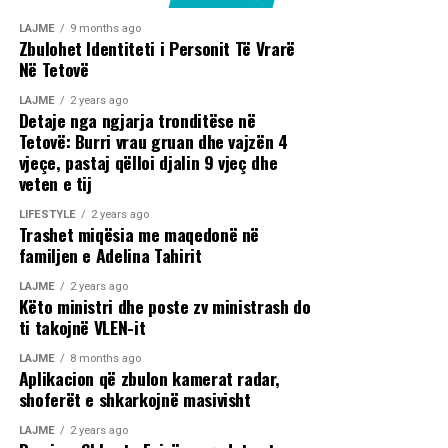
LAJME
9 months ago
Zbulohet Identiteti i Personit Të Vrarë
Në Tetovë
LAJME
2 years ago
Detaje nga ngjarja tronditëse në
Tetovë: Burri vrau gruan dhe vajzën 4
vjeçe, pastaj qëlloi djalin 9 vjeç dhe
veten e tij
LIFESTYLE
2 years ago
Trashet miqësia me maqedonë në
familjen e Adelina Tahirit
LAJME
2 years ago
Këto ministri dhe poste zv ministrash do
ti takojnë VLEN-it
LAJME
8 months ago
Aplikacion që zbulon kamerat radar,
shoferët e shkarkojnë masivisht
LAJME
2 years ago