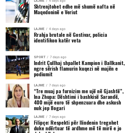
LAJME
4 days ago
Shtrenjtohet edhe më shumë nafta në
Maqedoninë e Veriut
Sipas informacioneve të publikuara, gjatë rrahjes, njëri
nga djemtë është goditur në pjesën e kokës, pas së cilës
ka rënë në tokë dhe ka mbetur i palëvizshëm.
LAJME
4 days ago
Përkundër faktit se po shtrihej në rrugë, në incizim
Rrahja brutale në Gostivar, policia
identifikon katër veta
shihet se sulmi ka vazhduar me goditje të shumta ndaj
trupit të tij, gjë që ka shkaktuar reagime dhe dënime të
ashpra në rrjetet sociale.(INA)
SPORT
7 days ago
Indrit Çullhaj shpallet Kampion i Ballkanit,
ngre sërish flamurin kuqezi në majën e
podiumit
LAJME
7 days ago
“Tre muaj pa furnizim me ujë në Gjashtë”,
Ina Zhupa: Dështimi i bashkisë Sarandë,
400 mijë euro të shpenzuara dhe askush
nuk jep llogari
LAJME
7 days ago
Filipçe: Respekti për Ilindenin tregohet
duke ndërtuar të ardhme më të mirë e jo