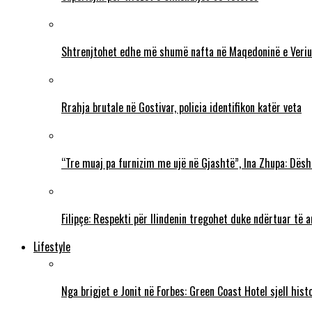
Shtrenjtohet edhe më shumë nafta në Maqedoninë e Veriu
Rrahja brutale në Gostivar, policia identifikon katër veta
“Tre muaj pa furnizim me ujë në Gjashtë”, Ina Zhupa: Dësh
Filipçe: Respekti për Ilindenin tregohet duke ndërtuar të
Lifestyle
Nga brigjet e Jonit në Forbes: Green Coast Hotel sjell his