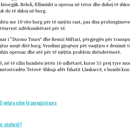
irurgjik. Beluli, fillimisht u operua në tetor dhe duhej të shko
uk do të shkoj në burg.
ashtu me 10 vite burg për të njejtin rast, pas disa prolongim
etëarrest ndërkombëtarë për të.
onar i “Durmo Tours” dhe Remzi Miftari, përgjegjës për transpo
ur asnjë ditë burg. Vendimi gjyqësor për vuajtjen e denimit të 
ishin operuar dhe atë për të njëjtin problem shëndetësorë.
9, në të cilin humbën jetën 16 udhëtarë, kurse 35 prej tyre mo
 autostradën Tetovë-Shkup afër fshatit Llaskarcë, e humbi kon
0 vetura ishin të paregjistruara
për shoferët?