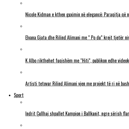
Nicole Kidman e kthen guximin në elegancë: Paraqitja që 
Elvana Gjata dhe Rilind Alimani me ” Po du” krejt tjetër ni
K Albo rikthehet fuqishëm me “Hiti”, publikon edhe videokl
Artisti tetovar Rilind Alimani vjen me projekt të ri në ba
Sport
Indrit Çullhaj shpallet Kampion i Ballkanit, ngre sërish f