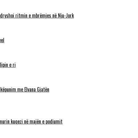
ndryshoi ritmin e mbrëmjes në Nju-Jork
vel
ipin e ri
shkëpunim me Elvana Gjatën
lamurin kuqezi në majën e podiumit