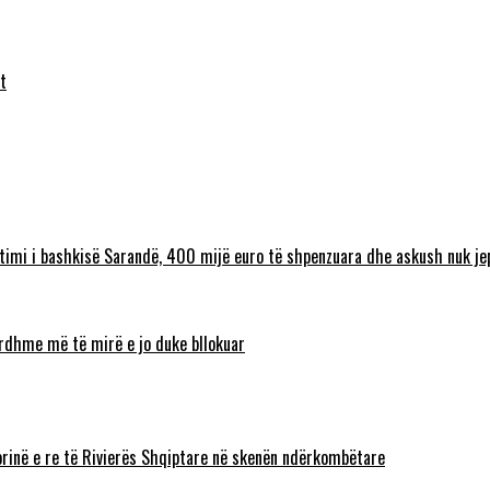
t
timi i bashkisë Sarandë, 400 mijë euro të shpenzuara dhe askush nuk jep
 ardhme më të mirë e jo duke bllokuar
torinë e re të Rivierës Shqiptare në skenën ndërkombëtare