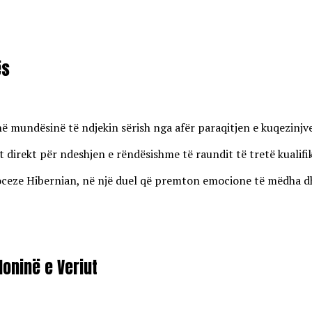
ës
enë mundësinë të ndjekin sërish nga afër paraqitjen e kuqezinj
 direkt për ndeshjen e rëndësishme të raundit të tretë kualifi
eze Hibernian, në një duel që premton emocione të mëdha dhe r
oninë e Veriut