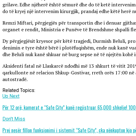
grilave. Edhe njëherë është sëmurë dhe do të ketë intervenim k
do të kryej një intervenim kirurgjik, prandaj edhe këtë herë n
Remzi Miftari, përgjegjës për transportin dhe i denuar gjith
organet e rendit, Ministria e Punëve të Brendshme shpalli fl
Dy përgjegjësit kryesor për këtë tragjedi, Durmish Beluli, pr
denimin e tyre është bërë i plotëfuqishëm, ende nuk kanë vuajt
dhe Beluli nuk kanë shkuar në burg sepse në të njejtën kohë 
Aksidenti fatal në Llaskarcë ndodhi më 13 shkurt të vitit 201
qarkullonte në relacion Shkup-Gostivar, rreth orës 17:00 në
autostradë.
Related Topics:
Up Next
Për 12 orë, kamerat e “Safe City” kanë regjistruar 65,000 shkelje! 100
Don't Miss
Prej nesër fillon funksionimi i sistemit “Safe City”, çka nënkupton kjo 