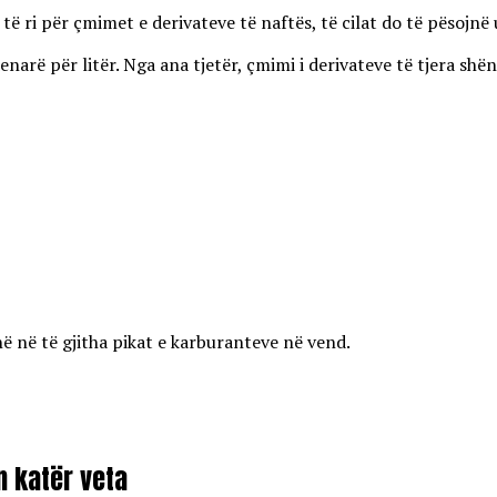
 ri për çmimet e derivateve të naftës, të cilat do të pësojnë u
enarë për litër. Nga ana tjetër, çmimi i derivateve të tjera shën
ë në të gjitha pikat e karburanteve në vend.
on katër veta