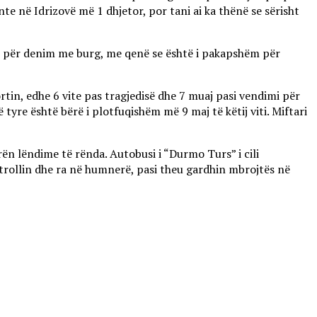
nte në Idrizovë më 1 dhjetor, por tani ai ka thënë se sërisht
eve për denim me burg, me qenë se është i pakapshëm për
rtin, edhe 6 vite pas tragjedisë dhe 7 muaj pasi vendimi për
tyre është bërë i plotfuqishëm më 9 maj të këtij viti. Miftari
rën lëndime të rënda. Autobusi i “Durmo Turs” i cili
trollin dhe ra në humnerë, pasi theu gardhin mbrojtës në