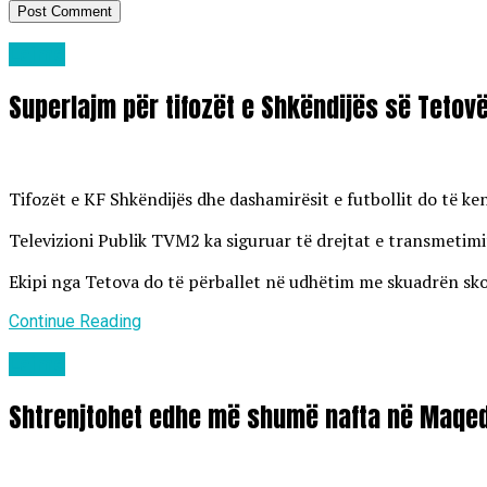
Lajme
Superlajm për tifozët e Shkëndijës së Tetov
Tifozët e KF Shkëndijës dhe dashamirësit e futbollit do të k
Televizioni Publik TVM2 ka siguruar të drejtat e transmetimit
Ekipi nga Tetova do të përballet në udhëtim me skuadrën skoc
Continue Reading
Lajme
Shtrenjtohet edhe më shumë nafta në Maqed