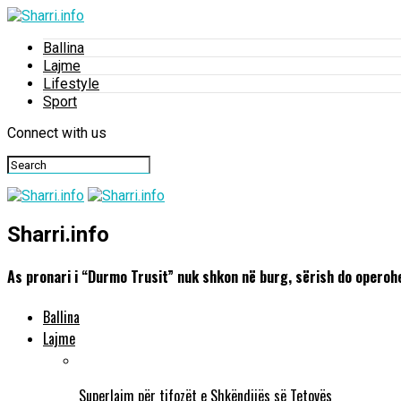
Ballina
Lajme
Lifestyle
Sport
Connect with us
Sharri.info
As pronari i “Durmo Trusit” nuk shkon në burg, sërish do operoh
Ballina
Lajme
Superlajm për tifozët e Shkëndijës së Tetovës