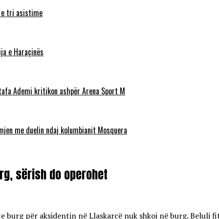
 e tri asistime
ja e Haraçinës
stafa Ademi kritikon ashpër Arena Sport M
ëmjen me duelin ndaj kolumbianit Mosquera
rg, sërish do operohet
e burg për aksidentin në Llaskarcë nuk shkoi në burg. Beluli fi