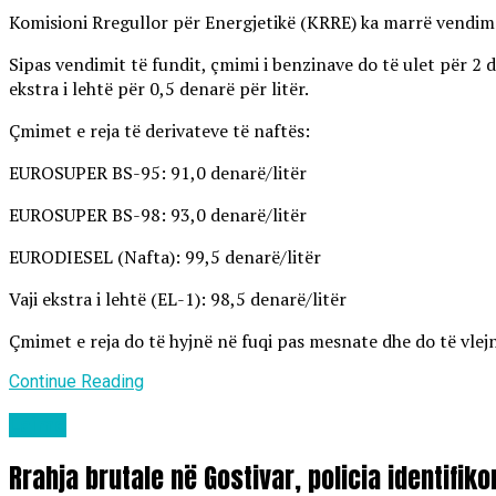
Komisioni Rregullor për Energjetikë (KRRE) ka marrë vendim të
Sipas vendimit të fundit, çmimi i benzinave do të ulet për 2 d
ekstra i lehtë për 0,5 denarë për litër.
Çmimet e reja të derivateve të naftës:
EUROSUPER BS-95: 91,0 denarë/litër
EUROSUPER BS-98: 93,0 denarë/litër
EURODIESEL (Nafta): 99,5 denarë/litër
Vaji ekstra i lehtë (EL-1): 98,5 denarë/litër
Çmimet e reja do të hyjnë në fuqi pas mesnate dhe do të vlejn
Continue Reading
Lajme
Rrahja brutale në Gostivar, policia identifik