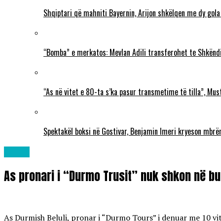
Shqiptari që mahniti Bayernin, Arijon shkëlqen me dy gola
“Bomba” e merkatos: Mevlan Adili transferohet te Shkëndi
“As në vitet e 80-ta s’ka pasur transmetime të tilla”, Mu
Spektakël boksi në Gostivar, Benjamin Imeri kryeson mbr
Lajme
As pronari i “Durmo Trusit” nuk shkon në bu
As Durmish Beluli, pronar i “Durmo Tours” i denuar me 10 vit