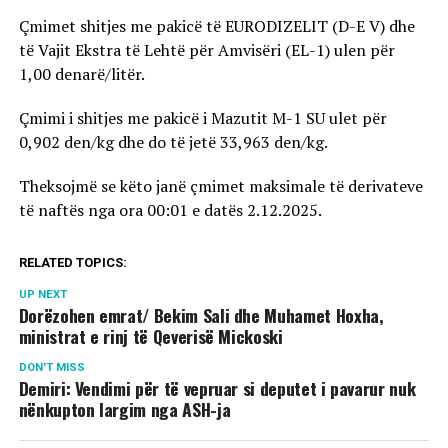
Çmimet shitjes me pakicë të EURODIZELIT (D-Е V) dhe
të Vajit Ekstra të Lehtë për Amvisëri (ЕL-1) ulen për
1,00 denarë/litër.
Çmimi i shitjes me pakicë i Мazutit М-1 SU ulet për
0,902 den/kg dhe do të jetë 33,963 den/kg.
Theksojmë se këto janë çmimet maksimale të derivateve
të naftës nga ora 00:01 e datës 2.12.2025.
RELATED TOPICS:
UP NEXT
Dorëzohen emrat/ Bekim Sali dhe Muhamet Hoxha,
ministrat e rinj të Qeverisë Mickoski
DON'T MISS
Demiri: Vendimi për të vepruar si deputet i pavarur nuk
nënkupton largim nga ASH-ja