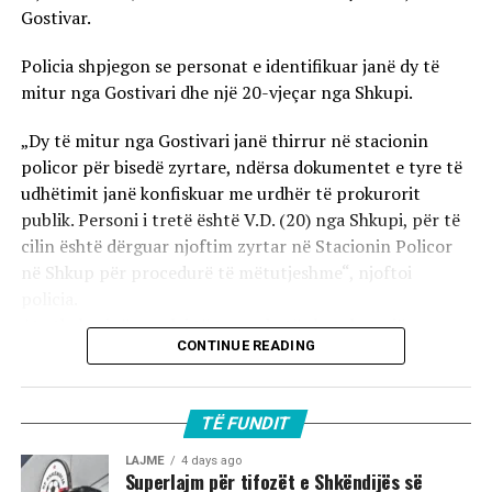
Gostivar.
Policia shpjegon se personat e identifikuar janë dy të
mitur nga Gostivari dhe një 20-vjeçar nga Shkupi.
„Dy të mitur nga Gostivari janë thirrur në stacionin
policor për bisedë zyrtare, ndërsa dokumentet e tyre të
udhëtimit janë konfiskuar me urdhër të prokurorit
publik. Personi i tretë është V.D. (20) nga Shkupi, për të
cilin është dërguar njoftim zyrtar në Stacionin Policor
në Shkup për procedurë të mëtutjeshme“, njoftoi
policia.
Ata theksojnë se ndaj të treve do të zbatohet një
CONTINUE READING
procedurë e përshpejtuar para gjykatës sapo të
kompletohet dokumentacioni i plotë për rastin. Sipas
autoriteteve, sulmi ka ndodhur në orët e para të
TË FUNDIT
mëngjesit të 2 gushtit në rrugën „Borçe Jovanoski“, ku
dy të rinj janë goditur me mjete dhe shkopinj druri.
LAJME
4 days ago
Superlajm për tifozët e Shkëndijës së