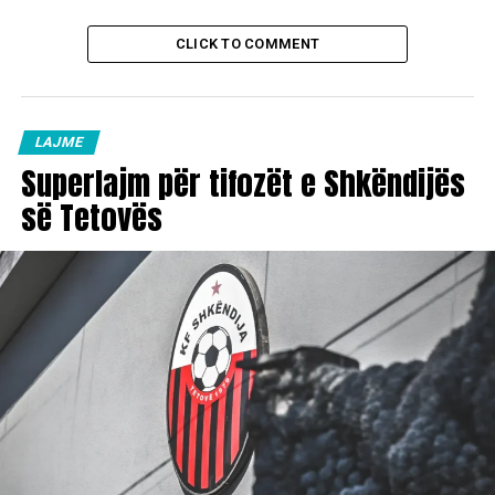
CLICK TO COMMENT
LAJME
Superlajm për tifozët e Shkëndijës
së Tetovës