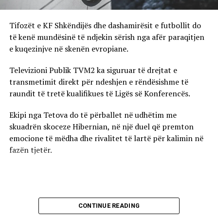
Tifozët e KF Shkëndijës dhe dashamirësit e futbollit do
të kenë mundësinë të ndjekin sërish nga afër paraqitjen
e kuqezinjve në skenën evropiane.
Televizioni Publik TVM2 ka siguruar të drejtat e
transmetimit direkt për ndeshjen e rëndësishme të
raundit të tretë kualifikues të Ligës së Konferencës.
Ekipi nga Tetova do të përballet në udhëtim me
skuadrën skoceze Hibernian, në një duel që premton
emocione të mëdha dhe rivalitet të lartë për kalimin në
fazën tjetër.
CONTINUE READING