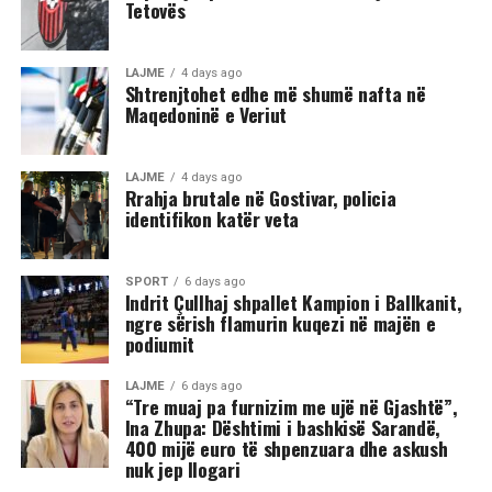
Tetovës
Në rrjetet sociale u shfaq një video-incizim shqetësues
nga Gostivari, në të cilin shfaqet një përleshje e ashpër
fizike mes një grupi më të madh të rinjsh.
LAJME
4 days ago
Shtrenjtohet edhe më shumë nafta në
Maqedoninë e Veriut
Sipas informacioneve të publikuara, gjatë rrahjes, njëri
nga djemtë është goditur në pjesën e kokës, pas së cilës
ka rënë në tokë dhe ka mbetur i palëvizshëm.
LAJME
4 days ago
Përkundër faktit se po shtrihej në rrugë, në incizim
Rrahja brutale në Gostivar, policia
identifikon katër veta
shihet se sulmi ka vazhduar me goditje të shumta ndaj
trupit të tij, gjë që ka shkaktuar reagime dhe dënime të
ashpra në rrjetet sociale.(INA)
SPORT
6 days ago
Indrit Çullhaj shpallet Kampion i Ballkanit,
ngre sërish flamurin kuqezi në majën e
podiumit
LAJME
6 days ago
“Tre muaj pa furnizim me ujë në Gjashtë”,
Ina Zhupa: Dështimi i bashkisë Sarandë,
400 mijë euro të shpenzuara dhe askush
nuk jep llogari