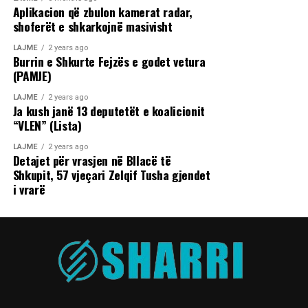
Aplikacion që zbulon kamerat radar,
shoferët e shkarkojnë masivisht
LAJME
2 years ago
Burrin e Shkurte Fejzës e godet vetura
(PAMJE)
LAJME
2 years ago
Ja kush janë 13 deputetët e koalicionit
“VLEN” (Lista)
LAJME
2 years ago
Detajet për vrasjen në Bllacë të
Shkupit, 57 vjeçari Zelqif Tusha gjendet
i vrarë