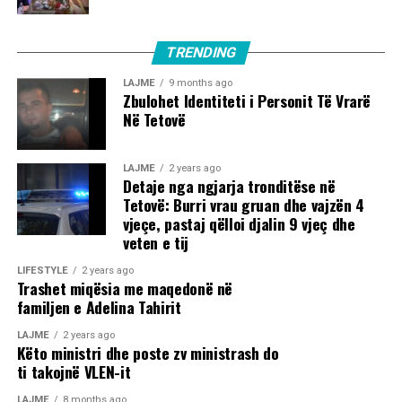
TRENDING
LAJME
9 months ago
Zbulohet Identiteti i Personit Të Vrarë
Në Tetovë
LAJME
2 years ago
Detaje nga ngjarja tronditëse në
Tetovë: Burri vrau gruan dhe vajzën 4
vjeçe, pastaj qëlloi djalin 9 vjeç dhe
veten e tij
LIFESTYLE
2 years ago
Trashet miqësia me maqedonë në
familjen e Adelina Tahirit
LAJME
2 years ago
Këto ministri dhe poste zv ministrash do
ti takojnë VLEN-it
LAJME
8 months ago