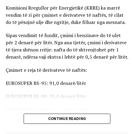
Komisioni Rregullor për Energjetikë (KRRE) ka marrë
vendim të ri për çmimet e derivateve të naftës, të cilat
do të pësojnë ulje dhe ngritje, duke filluar nga mesnata.
Sipas vendimit të fundit, çmimi i benzinave do të ulet
për 2 denarë për litër. Nga ana tjetër, çmimi i derivateve
të tjera shënon rritje: nafta do të shtrenjtohet për 1
denarë, ndërsa vaji ekstra i lehtë për 0,5 denarë për litër.
Çmimet e reja të derivateve të naftës:
EUROSUPER BS-95: 91,0 denarë/litër
EUROSUPER BS-98: 93,0 denarë/litër
EURODIESEL (Nafta): 99,5 denarë/litër
CONTINUE READING
Vaji ekstra i lehtë (EL-1): 98,5 denarë/litër