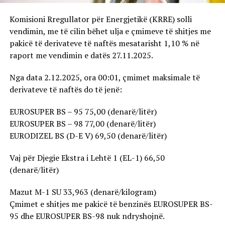
Komisioni Rregullator për Energjetikë (KRRE) solli
vendimin, me të cilin bëhet ulja e çmimeve të shitjes me
pakicë të derivateve të naftës mesatarisht 1,10 % në
raport me vendimin e datës 27.11.2025.
Nga data 2.12.2025, ora 00:01, çmimet maksimale të
derivateve të naftës do të jenë:
EUROSUPER BS – 95 75,00 (denarë/litër)
EUROSUPER BS – 98 77,00 (denarë/litër)
EURODIZEL BS (D-E V) 69,50 (denarë/litër)
Vaj për Djegie Ekstra i Lehtë 1 (EL-1) 66,50
(denarë/litër)
Mazut М-1 SU 33,963 (denarë/kilogram)
Çmimet e shitjes me pakicë të benzinës EUROSUPER BS-
95 dhe EUROSUPER BS-98 nuk ndryshojnë.