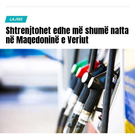
LAJME
Shtrenjtohet edhe më shumë nafta
në Maqedoninë e Veriut