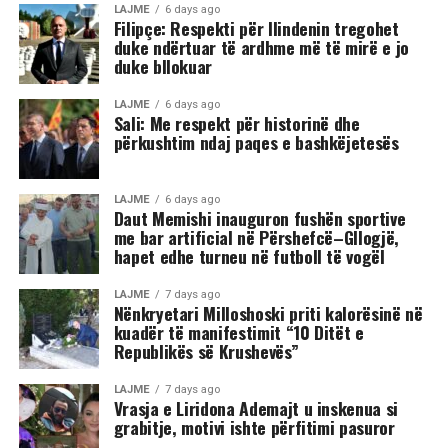
LAJME
6 days ago
Filipçe: Respekti për Ilindenin tregohet
duke ndërtuar të ardhme më të mirë e jo
duke bllokuar
LAJME
6 days ago
Sali: Me respekt për historinë dhe
përkushtim ndaj paqes e bashkëjetesës
LAJME
6 days ago
Daut Memishi inauguron fushën sportive
me bar artificial në Përshefcë–Gllogjë,
hapet edhe turneu në futboll të vogël
LAJME
7 days ago
Nënkryetari Milloshoski priti kalorësinë në
kuadër të manifestimit “10 Ditët e
Republikës së Krushevës”
LAJME
7 days ago
Vrasja e Liridona Ademajt u inskenua si
grabitje, motivi ishte përfitimi pasuror