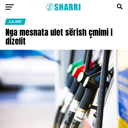
LAJME
Nga mesnata ulet sërish çmimi i
dizelit