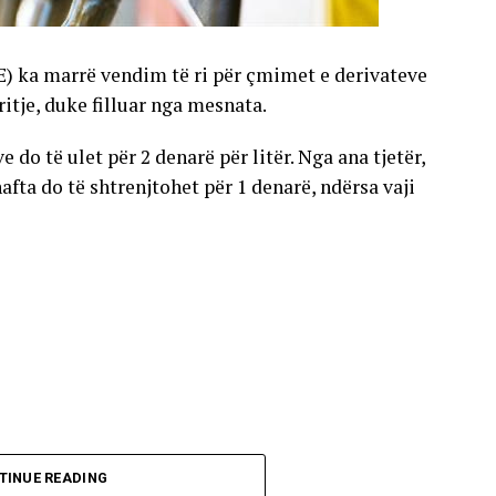
E) ka marrë vendim të ri për çmimet e derivateve
gritje, duke filluar nga mesnata.
 do të ulet për 2 denarë për litër. Nga ana tjetër,
nafta do të shtrenjtohet për 1 denarë, ndërsa vaji
TINUE READING