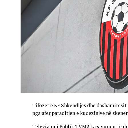
Tifozët e KF Shkëndijës dhe dashamirësit 
nga afër paraqitjen e kuqezinjve në skenë
Televizioni Publik TVM2 ka siguruar të dr