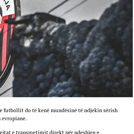
e futbollit do të kenë mundësinë të ndjekin sërish
n evropiane.
ejtat e transmetimit direkt për ndeshjen e