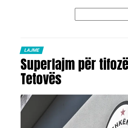
LAJME
Superlajm për tifoz
Tetovës