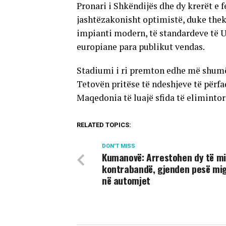
Pronari i Shkëndijës dhe dy krerët e
jashtëzakonisht optimistë, duke thek
impianti modern, të standardeve të UE
europiane para publikut vendas.
Stadiumi i ri premton edhe më shumë,
Tetovën pritëse të ndeshjeve të përf
Maqedonia të luajë sfida të elimint
RELATED TOPICS:
DON'T MISS
Kumanovë: Arrestohen dy të mi
kontrabandë, gjenden pesë mi
në automjet