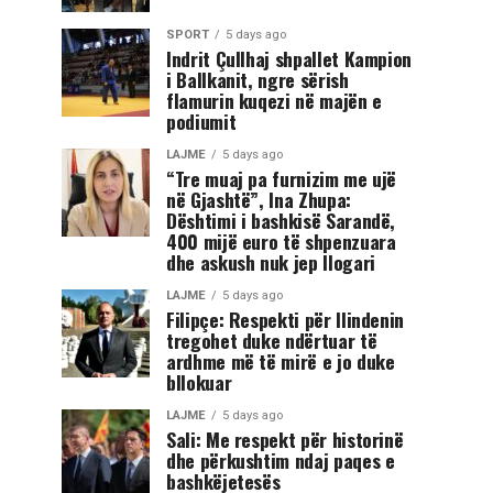
SPORT
5 days ago
Indrit Çullhaj shpallet Kampion
i Ballkanit, ngre sërish
flamurin kuqezi në majën e
podiumit
LAJME
5 days ago
“Tre muaj pa furnizim me ujë
në Gjashtë”, Ina Zhupa:
Dështimi i bashkisë Sarandë,
400 mijë euro të shpenzuara
dhe askush nuk jep llogari
LAJME
5 days ago
Filipçe: Respekti për Ilindenin
tregohet duke ndërtuar të
ardhme më të mirë e jo duke
bllokuar
LAJME
5 days ago
Sali: Me respekt për historinë
dhe përkushtim ndaj paqes e
bashkëjetesës