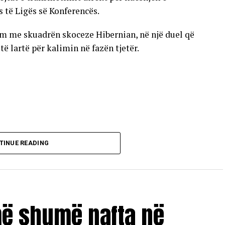
s të Ligës së Konferencës.
im me skuadrën skoceze Hibernian, në një duel që
 lartë për kalimin në fazën tjetër.
TINUE READING
më shumë nafta në