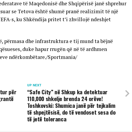
 federatave të Maqedonisë dhe Shqipërisë janë shprehur
suar se Tetova është shumë pranë realizimit të një
FA-s, ku Shkëndija pritet t’i zhvillojë ndeshjet
 përmasa dhe infrastruktura e tij mund ta bëjnë
aqësueses, duke hapur rrugën që në të ardhmen
oreve ndërkombëtare./Sportmania/
UP NEXT
tur për
“Safe City” në Shkup ka detektuar
grantë
110,000 shkelje brenda 24 orëve!
Toshkovski: Shumica janë për tejkalim
të shpejtësisë, do të vendoset sesa do
të jetë toleranca