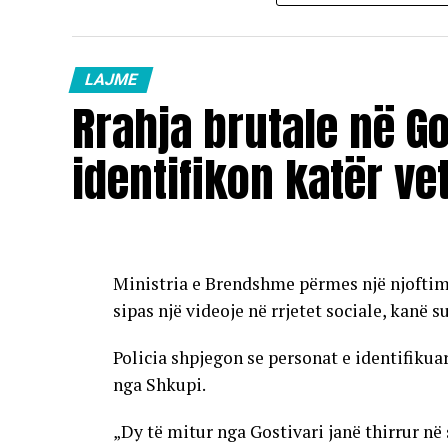
Çmimet e reja do të hyjnë në fuqi pas mesn
karburanteve në vend.
LAJME
Rrahja brutale në Go
identifikon katër ve
Ministria e Brendshme përmes një njoftimi 
sipas një videoje në rrjetet sociale, kanë 
Policia shpjegon se personat e identifikuar
nga Shkupi.
„Dy të mitur nga Gostivari janë thirrur në 