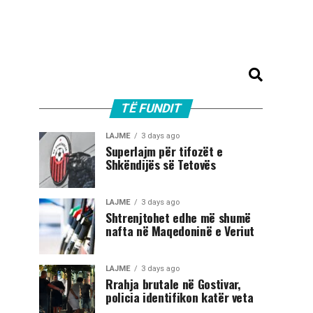
TË FUNDIT
LAJME
3 days ago
Superlajm për tifozët e
Shkëndijës së Tetovës
LAJME
3 days ago
Shtrenjtohet edhe më shumë
nafta në Maqedoninë e Veriut
LAJME
3 days ago
Rrahja brutale në Gostivar,
policia identifikon katër veta