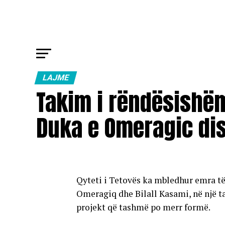
LAJME
Takim i rëndësishëm
Duka e Omeragic di
Qyteti i Tetovës ka mbledhur emra t
Omeragiq dhe Bilall Kasami, në një t
projekt që tashmë po merr formë.