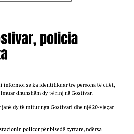
ate dhe do të vlejnë në të gjitha pikat e
stivar, policia
ta
informoi se ka identifikuar tre persona të cilët,
sulmuar dhunshëm dy të rinj në Gostivar.
 janë dy të mitur nga Gostivari dhe një 20-vjeçar
stacionin policor për bisedë zyrtare, ndërsa