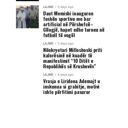
LAJME
5 days ago
Daut Memishi inauguron
fushën sportive me bar
artificial në Përshefcë–
Gllogjë, hapet edhe turneu në
futboll të vogël
LAJME
5 days ago
Nënkryetari Milloshoski priti
kalorësinë në kuadër të
manifestimit “10 Ditët e
Republikës së Krushevës”
LAJME
6 days ago
Vrasja e Liridona Ademajt u
inskenua si grabitje, motivi
ishte përfitimi pasuror