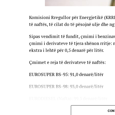
Komisioni Rregullor për Energjetikë (KRR
të naftës, të cilat do të pësojnë ulje dhe n
Sipas vendimit të fundit, çmimi i benzinave
çmimi i derivateve të tjera shënon rritje: 
ekstra i lehtë për 0,5 denarë për litër.
Çmimet e reja të derivateve të naftës:
EUROSUPER BS-95: 91,0 denarë/litër
EUROSUPER BS-98: 93,0 denarë/litër
EURODIESEL (Nafta): 99,5 denarë/litër
Vaji ekstra i lehtë (EL-1): 98,5 denarë/litër
CON