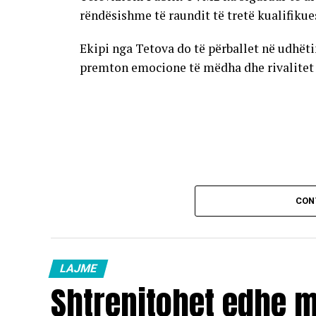
rëndësishme të raundit të tretë kualifikue
Ekipi nga Tetova do të përballet në udhët
premton emocione të mëdha dhe rivalitet të
CON
LAJME
Shtrenjtohet edhe 