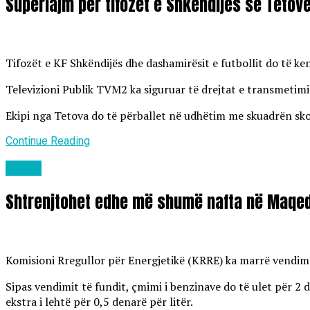
Superlajm për tifozët e Shkëndijës së Tetov
Tifozët e KF Shkëndijës dhe dashamirësit e futbollit do të k
Televizioni Publik TVM2 ka siguruar të drejtat e transmetimit
Ekipi nga Tetova do të përballet në udhëtim me skuadrën skoc
Continue Reading
Lajme
Shtrenjtohet edhe më shumë nafta në Maqed
Komisioni Rregullor për Energjetikë (KRRE) ka marrë vendim të
Sipas vendimit të fundit, çmimi i benzinave do të ulet për 2 d
ekstra i lehtë për 0,5 denarë për litër.