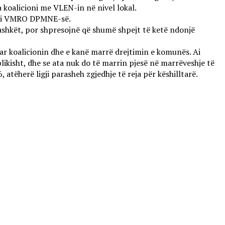
 koalicioni me VLEN-in në nivel lokal.
tar i VMRO DPMNE-së.
shkët, por shpresojnë që shumë shpejt të ketë ndonjë
uar koalicionin dhe e kanë marrë drejtimin e komunës. Ai
likisht, dhe se ata nuk do të marrin pjesë në marrëveshje të
atëherë ligji parasheh zgjedhje të reja për këshilltarë.