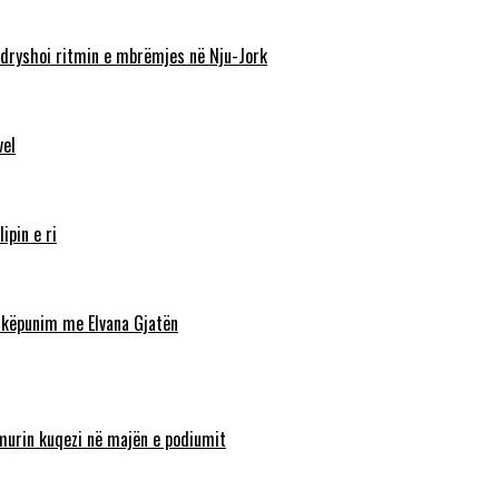
ndryshoi ritmin e mbrëmjes në Nju-Jork
vel
ipin e ri
shkëpunim me Elvana Gjatën
lamurin kuqezi në majën e podiumit