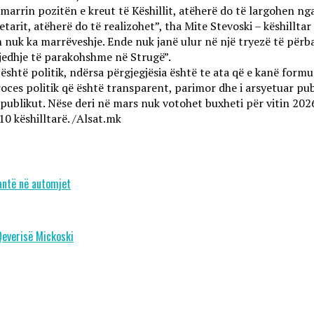
marrin pozitën e kreut të Këshillit, atëherë do të largohen nga
etarit, atëherë do të realizohet”, tha Mite Stevoski – këshill
nuk ka marrëveshje. Ende nuk janë ulur në një tryezë të përba
zgjedhje të parakohshme në Strugë”.
është politik, ndërsa përgjegjësia është te ata që e kanë form
roces politik që është transparent, parimor dhe i arsyetuar pub
ublikut. Nëse deri në mars nuk votohet buxheti për vitin 2026, 
 këshilltarë. /Alsat.mk
antë në automjet
Qeverisë Mickoski