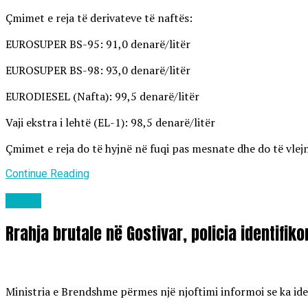
Çmimet e reja të derivateve të naftës:
EUROSUPER BS-95: 91,0 denarë/litër
EUROSUPER BS-98: 93,0 denarë/litër
EURODIESEL (Nafta): 99,5 denarë/litër
Vaji ekstra i lehtë (EL-1): 98,5 denarë/litër
Çmimet e reja do të hyjnë në fuqi pas mesnate dhe do të vlejn
Continue Reading
Lajme
Rrahja brutale në Gostivar, policia identifik
Ministria e Brendshme përmes një njoftimi informoi se ka ident