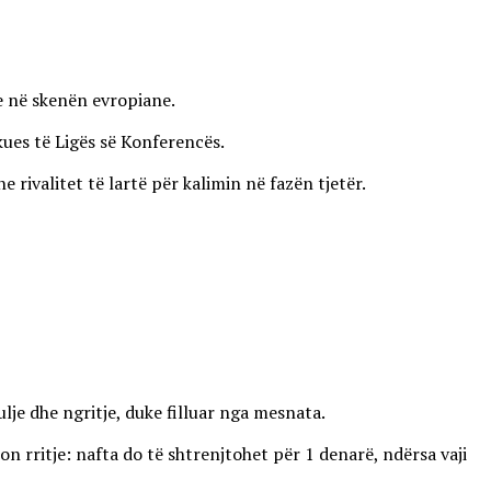
ve në skenën evropiane.
kues të Ligës së Konferencës.
ivalitet të lartë për kalimin në fazën tjetër.
lje dhe ngritje, duke filluar nga mesnata.
on rritje: nafta do të shtrenjtohet për 1 denarë, ndërsa vaji