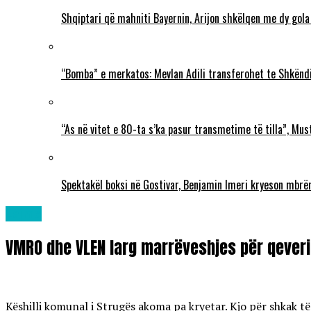
Shqiptari që mahniti Bayernin, Arijon shkëlqen me dy gola
“Bomba” e merkatos: Mevlan Adili transferohet te Shkëndi
“As në vitet e 80-ta s’ka pasur transmetime të tilla”, Mu
Spektakël boksi në Gostivar, Benjamin Imeri kryeson mbr
Lajme
VMRO dhe VLEN larg marrëveshjes për qever
Këshilli komunal i Strugës akoma pa kryetar. Kjo për shkak