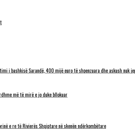
t
timi i bashkisë Sarandë, 400 mijë euro të shpenzuara dhe askush nuk jep
 ardhme më të mirë e jo duke bllokuar
torinë e re të Rivierës Shqiptare në skenën ndërkombëtare