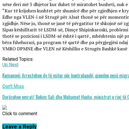
nëse deri më 3 dhjetor kur duhet të miratohet buxheti, nuk e 
“Kur të krijohen kushtet për shumicë dhe për zgjedhjen e kry
Edhe nga VLEN-i në Strugë për Alsat thonë se për momentin 
zgjidhje. Nëse jo, thonë se janë të përgatitur të shkojnë në 
Sipas këshilltarit të LSDM-së, Dimçe Shipinkaroski, problemi 
thotë se pozicioni i LSDM-së është i qartë , mbështesin një p
bëra fshehurazi, pa program të qartë dhe pa përgjegjësi ndaj p
VMRO DPMNE dhe VLEN në Këshillin e Strugës Bashkë kanë 10
Related Topics:
Up Next
Kumanovë: Arrestohen dy të mitur për kontrabandë, gjenden pesë migr
Don't Miss
Dorëzohen emrat/ Bekim Sali dhe Muhamet Hoxha, ministrat e rinj të 
Click to comment
Leave a Reply