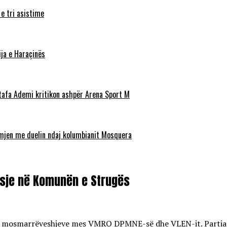
 e tri asistime
ja e Haraçinës
stafa Ademi kritikon ashpër Arena Sport M
ëmjen me duelin ndaj kolumbianit Mosquera
isje në Komunën e Strugës
 të mosmarrëveshjeve mes VMRO DPMNE-së dhe VLEN-it. Partia e