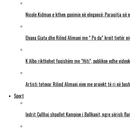
Nicole Kidman e kthen guximin në elegancë: Paraqitja që 
Elvana Gjata dhe Rilind Alimani me ” Po du” krejt tjetër ni
K Albo rikthehet fuqishëm me “Hiti”, publikon edhe videokl
Artisti tetovar Rilind Alimani vjen me projekt të ri në ba
Sport
Indrit Çullhaj shpallet Kampion i Ballkanit, ngre sërish f