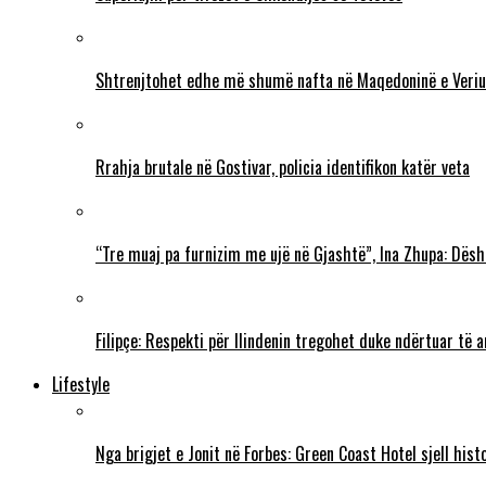
Shtrenjtohet edhe më shumë nafta në Maqedoninë e Veriu
Rrahja brutale në Gostivar, policia identifikon katër veta
“Tre muaj pa furnizim me ujë në Gjashtë”, Ina Zhupa: Dësh
Filipçe: Respekti për Ilindenin tregohet duke ndërtuar të
Lifestyle
Nga brigjet e Jonit në Forbes: Green Coast Hotel sjell his