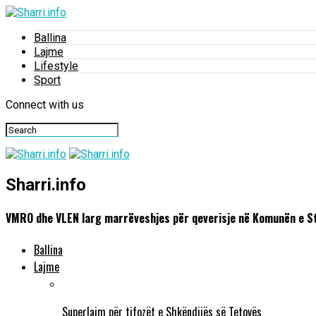
Ballina
Lajme
Lifestyle
Sport
Connect with us
Sharri.info
VMRO dhe VLEN larg marrëveshjes për qeverisje në Komunën e S
Ballina
Lajme
Superlajm për tifozët e Shkëndijës së Tetovës