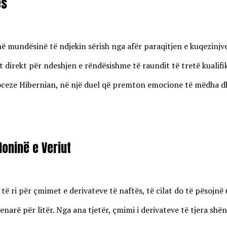
ës
enë mundësinë të ndjekin sërish nga afër paraqitjen e kuqezinj
 direkt për ndeshjen e rëndësishme të raundit të tretë kualifi
eze Hibernian, në një duel që premton emocione të mëdha dhe r
oninë e Veriut
 ri për çmimet e derivateve të naftës, të cilat do të pësojnë u
enarë për litër. Nga ana tjetër, çmimi i derivateve të tjera shën