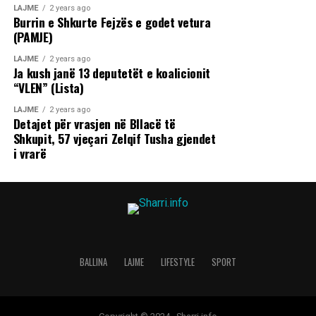
LAJME
2 years ago
Burrin e Shkurte Fejzës e godet vetura
(PAMJE)
LAJME
2 years ago
Ja kush janë 13 deputetët e koalicionit
“VLEN” (Lista)
LAJME
2 years ago
Detajet për vrasjen në Bllacë të
Shkupit, 57 vjeçari Zelqif Tusha gjendet
i vrarë
BALLINA
LAJME
LIFESTYLE
SPORT