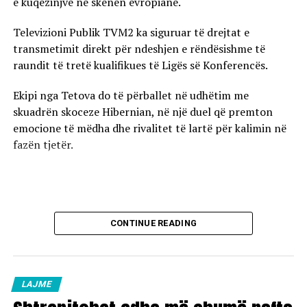
e kuqezinjve në skenën evropiane.
Televizioni Publik TVM2 ka siguruar të drejtat e
transmetimit direkt për ndeshjen e rëndësishme të
raundit të tretë kualifikues të Ligës së Konferencës.
Ekipi nga Tetova do të përballet në udhëtim me
skuadrën skoceze Hibernian, në një duel që premton
emocione të mëdha dhe rivalitet të lartë për kalimin në
fazën tjetër.
CONTINUE READING
LAJME