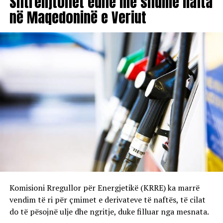
Shtrenjtohet edhe më shumë nafta
në Maqedoninë e Veriut
Komisioni Rregullor për Energjetikë (KRRE) ka marrë
vendim të ri për çmimet e derivateve të naftës, të cilat
do të pësojnë ulje dhe ngritje, duke filluar nga mesnata.