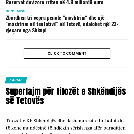
Rezervat devizore rriten në 4.9 miliardë euro
DON'T MISS
Zbardhen tri vepra penale “mashtrim“ dhe një
“mashtrim në tentativë“ në Tetovë, ndalohet një 23-
vjeçare nga Shkupi
CLICK TO COMMENT
LAJME
Superlajm për tifozët e Shkëndijës
së Tetovës
Tifozët e KF Shkëndijës dhe dashamirësit e futbollit do
të kenë mundësinë të ndjekin sërish nga afër paraqitjen