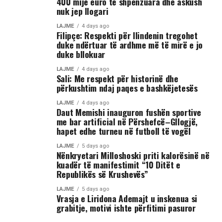
400 mijë euro të shpenzuara dhe askush
nuk jep llogari
LAJME
4 days ago
Filipçe: Respekti për Ilindenin tregohet
duke ndërtuar të ardhme më të mirë e jo
duke bllokuar
LAJME
4 days ago
Sali: Me respekt për historinë dhe
përkushtim ndaj paqes e bashkëjetesës
LAJME
4 days ago
Daut Memishi inauguron fushën sportive
me bar artificial në Përshefcë–Gllogjë,
hapet edhe turneu në futboll të vogël
LAJME
5 days ago
Nënkryetari Milloshoski priti kalorësinë në
kuadër të manifestimit “10 Ditët e
Republikës së Krushevës”
LAJME
5 days ago
Vrasja e Liridona Ademajt u inskenua si
grabitje, motivi ishte përfitimi pasuror