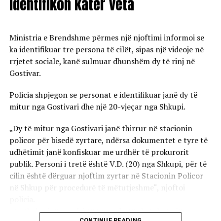
identifikon katër veta
Ministria e Brendshme përmes një njoftimi informoi se
ka identifikuar tre persona të cilët, sipas një videoje në
rrjetet sociale, kanë sulmuar dhunshëm dy të rinj në
Gostivar.
Policia shpjegon se personat e identifikuar janë dy të
mitur nga Gostivari dhe një 20-vjeçar nga Shkupi.
„Dy të mitur nga Gostivari janë thirrur në stacionin
policor për bisedë zyrtare, ndërsa dokumentet e tyre të
udhëtimit janë konfiskuar me urdhër të prokurorit
publik. Personi i tretë është V.D. (20) nga Shkupi, për të
cilin është dërguar njoftim zyrtar në Stacionin Policor
në Shkup për procedurë të mëtutjeshme“, njoftoi
policia.
Ata theksojnë se ndaj të treve do të zbatohet një
CONTINUE READING