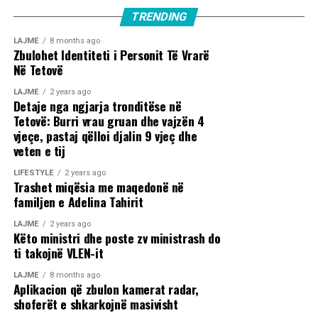
TRENDING
LAJME
8 months ago
Zbulohet Identiteti i Personit Të Vrarë
Në Tetovë
LAJME
2 years ago
Detaje nga ngjarja tronditëse në
Tetovë: Burri vrau gruan dhe vajzën 4
vjeçe, pastaj qëlloi djalin 9 vjeç dhe
veten e tij
LIFESTYLE
2 years ago
Trashet miqësia me maqedonë në
familjen e Adelina Tahirit
LAJME
2 years ago
Këto ministri dhe poste zv ministrash do
ti takojnë VLEN-it
LAJME
8 months ago
Aplikacion që zbulon kamerat radar,
shoferët e shkarkojnë masivisht