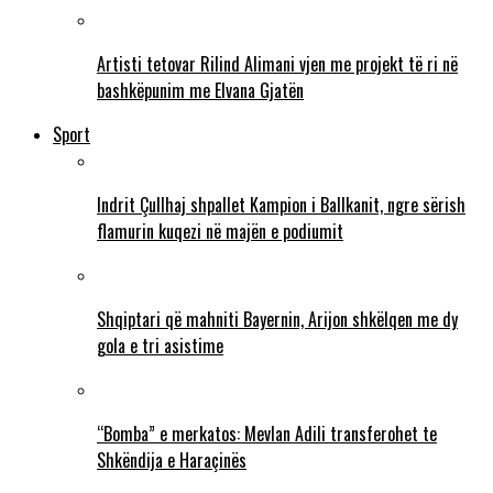
Artisti tetovar Rilind Alimani vjen me projekt të ri në
bashkëpunim me Elvana Gjatën
Sport
Indrit Çullhaj shpallet Kampion i Ballkanit, ngre sërish
flamurin kuqezi në majën e podiumit
Shqiptari që mahniti Bayernin, Arijon shkëlqen me dy
gola e tri asistime
“Bomba” e merkatos: Mevlan Adili transferohet te
Shkëndija e Haraçinës