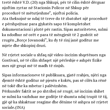
tretë është V.D. (20) nga Shkupi, për të cilin është dërguar
njoftim zyrtar në Stacionin Policor në Shkup për
procedurë të mëtutjeshme“, njoftoi policia.
Ata theksojnë se ndaj të treve do të zbatohet një procedurë
e përshpejtuar para gjykatës sapo të kompletohet
dokumentacioni i plotë për rastin. Sipas autoriteteve, sulmi
ka ndodhur në orët e para të mëngjesit të 2 gushtit në
rrugën „Borçe Jovanoski“, ku dy të rinj janë goditur me
mjete dhe shkopinj druri.
Në rrjetet sociale u shfaq një video-incizim shqetësues nga
Gostivari, në të cilin shfaqet një përleshje e ashpër fizike
mes një grupi më të madh të rinjsh.
Sipas informacioneve të publikuara, gjatë rrahjes, njëri nga
djemtë është goditur në pjesën e kokës, pas së cilës ka rënë
në tokë dhe ka mbetur i palëvizshëm.
Përkundër faktit se po shtrihej në rrugë, në incizim shihet
se sulmi ka vazhduar me goditje të shumta ndaj trupit të tij,
gjë që ka shkaktuar reagime dhe dënime të ashpra në rrjetet
sociale.(INA)