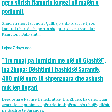
ngre sërish flamurin kuqezi në majën e
podiumit
Xhudisti shqiptar Indrit Çullhaj ka shkruar një tjetër
kapitull të artë në sportin shqiptar, duke u shpallur
Kampion i Ballkanit...
Lajme
7 days ago
“Tre muaj pa furnizim me ujë në Gjashtë”,
Ina Zhupa: Dështimi i bashkisë Sarandë,
400 mijë euro të shpenzuara dhe askush
nuk jep llogari
Deputetja e Partisë Demokratike, Ina Zhupa, ka denoncuar
zvarritjen e punimeve për rrjetin shpërndarës të ujësjellësit
në Gjashtë të Sarandës,...