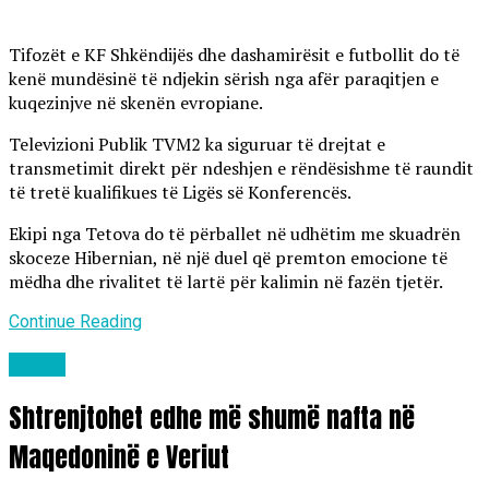
Tifozët e KF Shkëndijës dhe dashamirësit e futbollit do të
kenë mundësinë të ndjekin sërish nga afër paraqitjen e
kuqezinjve në skenën evropiane.
Televizioni Publik TVM2 ka siguruar të drejtat e
transmetimit direkt për ndeshjen e rëndësishme të raundit
të tretë kualifikues të Ligës së Konferencës.
Ekipi nga Tetova do të përballet në udhëtim me skuadrën
skoceze Hibernian, në një duel që premton emocione të
mëdha dhe rivalitet të lartë për kalimin në fazën tjetër.
Continue Reading
Lajme
Shtrenjtohet edhe më shumë nafta në
Maqedoninë e Veriut