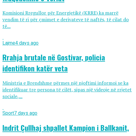
Komisioni Rregullor për Energjetikë (KRRE) ka marrë
vendim të ri për çmimet e derivateve të naftës, të cilat do
të...
Lajme
4 days ago
Rrahja brutale në Gostivar, policia
identifikon katër veta
Ministria e Brendshme përmes një njoftimi informoi se ka
identifikuar tre persona të cilët, sipas një videoje në rrjetet
sociale,...
Sport
7 days ago
Indrit Çullhaj shpallet Kampion i Ballkanit,