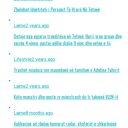
Zbulohet Identiteti i Personit Të Vrarë Në Tetovë
Lajme
2 years ago
Detaje nga ngjarja tronditëse në Tetovë: Burri vrau gruan dhe
vajzën 4 vjeçe, pastaj qëlloi djalin 9 vjeç dhe veten e tij
Lifestyle
2 years ago
Trashet miqësia me maqedonë në familjen e Adelina Tahirit
Lajme
2 years ago
Këto ministri dhe poste zv ministrash do ti takojnë VLEN-it
Lajme
8 months ago
Aplikacion që zbulon kamerat radar, shoferët e shkarkojnë