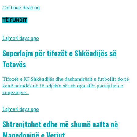
Continue Reading
TË FUNDIT
Lajme
4 days ago
Superlajm për tifozët e Shkëndijës së
Tetovës
Tifozët e KF Shkëndijës dhe dashamirësit e futbollit do të
kenë mundësinë të ndjekin sërish nga afër paraqitjen e
kuqezinjve...
Lajme
4 days ago
Shtrenjtohet edhe më shumë nafta në
Maqedoninë e Veriut