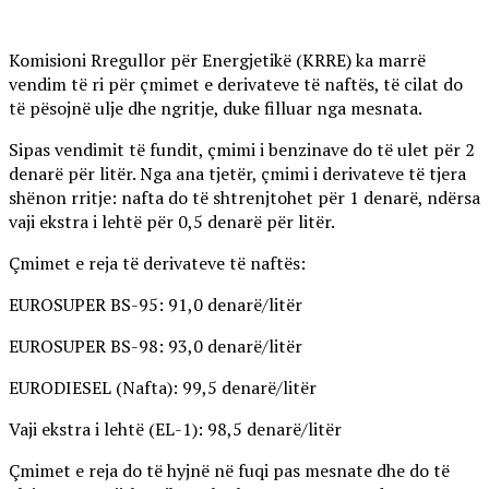
Komisioni Rregullor për Energjetikë (KRRE) ka marrë
vendim të ri për çmimet e derivateve të naftës, të cilat do
të pësojnë ulje dhe ngritje, duke filluar nga mesnata.
Sipas vendimit të fundit, çmimi i benzinave do të ulet për 2
denarë për litër. Nga ana tjetër, çmimi i derivateve të tjera
shënon rritje: nafta do të shtrenjtohet për 1 denarë, ndërsa
vaji ekstra i lehtë për 0,5 denarë për litër.
Çmimet e reja të derivateve të naftës:
EUROSUPER BS-95: 91,0 denarë/litër
EUROSUPER BS-98: 93,0 denarë/litër
EURODIESEL (Nafta): 99,5 denarë/litër
Vaji ekstra i lehtë (EL-1): 98,5 denarë/litër
Çmimet e reja do të hyjnë në fuqi pas mesnate dhe do të