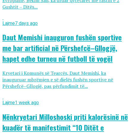
Evropiane, Bekim Sali, ka uruar qytetarët me rastin e 2
Gushtit – Ditës...
Lajme
7 days ago
Daut Memishi inauguron fushën sportive
me bar artificial në Përshefcë–Gllogjë,
hapet edhe turneu në futboll të vogël
Kryetari i Komunës së Tearcës, Daut Memishi, ka
inauguruar mbrëmjen e së dielës fushën sportive në
Përshefcë–Gllogjë, pas përfundimit të...
Lajme
1 week ago
Nënkryetari Milloshoski priti kalorësinë në
kuadër të manifestimit “10 Ditët e