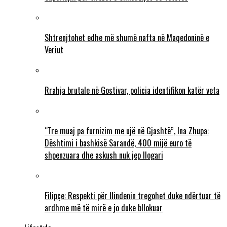
Shtrenjtohet edhe më shumë nafta në Maqedoninë e
Veriut
Rrahja brutale në Gostivar, policia identifikon katër veta
“Tre muaj pa furnizim me ujë në Gjashtë”, Ina Zhupa:
Dështimi i bashkisë Sarandë, 400 mijë euro të
shpenzuara dhe askush nuk jep llogari
Filipçe: Respekti për Ilindenin tregohet duke ndërtuar të
ardhme më të mirë e jo duke bllokuar