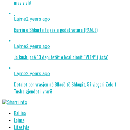
masivisht
Lajme
2 years ago
Burrin e Shkurte Fejzës e godet vetura (PAMJE)
Lajme
2 years ago
Ja kush janë 13 deputetët e koalicionit “VLEN” (Lista)
Lajme
2 years ago
Detajet për vrasjen në Bllacë të Shkupit, 57 vjeçari Zelqif
Tusha gjendet i vrarë
Ballina
Lajme
Lifestyle