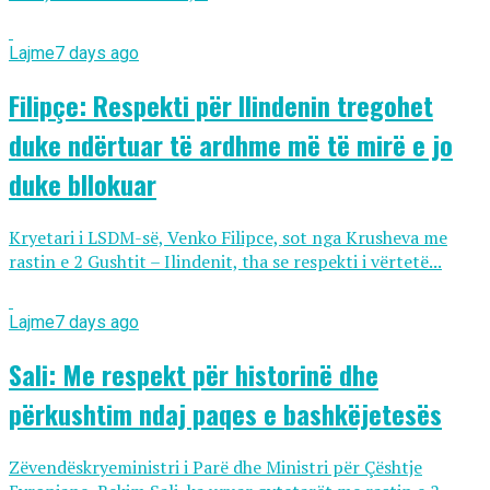
Lajme
7 days ago
Filipçe: Respekti për Ilindenin tregohet
duke ndërtuar të ardhme më të mirë e jo
duke bllokuar
Kryetari i LSDM-së, Venko Filipce, sot nga Krusheva me
rastin e 2 Gushtit – Ilindenit, tha se respekti i vërtetë...
Lajme
7 days ago
Sali: Me respekt për historinë dhe
përkushtim ndaj paqes e bashkëjetesës
Zëvendëskryeministri i Parë dhe Ministri për Çështje