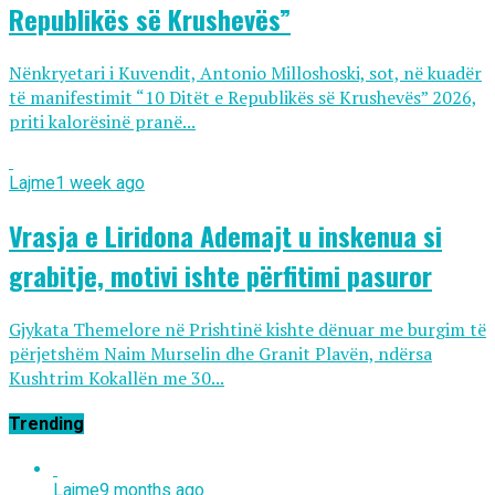
Republikës së Krushevës”
Nënkryetari i Kuvendit, Antonio Milloshoski, sot, në kuadër
të manifestimit “10 Ditët e Republikës së Krushevës” 2026,
priti kalorësinë pranë...
Lajme
1 week ago
Vrasja e Liridona Ademajt u inskenua si
grabitje, motivi ishte përfitimi pasuror
Gjykata Themelore në Prishtinë kishte dënuar me burgim të
përjetshëm Naim Murselin dhe Granit Plavën, ndërsa
Kushtrim Kokallën me 30...
Trending
Lajme
9 months ago