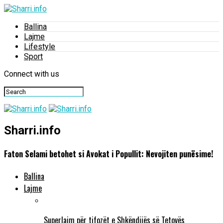
Ballina
Lajme
Lifestyle
Sport
Connect with us
Sharri.info
Faton Selami betohet si Avokat i Popullit: Nevojiten punësime!
Ballina
Lajme
Superlajm për tifozët e Shkëndijës së Tetovës