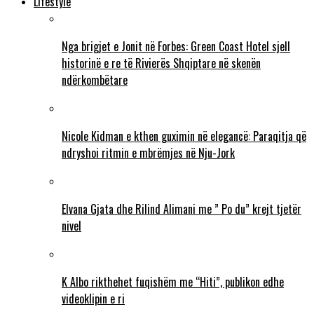
Lifestyle
Nga brigjet e Jonit në Forbes: Green Coast Hotel sjell
historinë e re të Rivierës Shqiptare në skenën
ndërkombëtare
Nicole Kidman e kthen guximin në elegancë: Paraqitja që
ndryshoi ritmin e mbrëmjes në Nju-Jork
Elvana Gjata dhe Rilind Alimani me ” Po du” krejt tjetër
nivel
K Albo rikthehet fuqishëm me “Hiti”, publikon edhe
videoklipin e ri