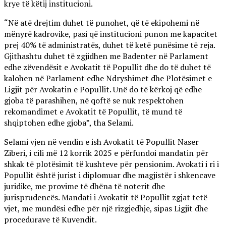
krye të këtij institucioni.
“Në atë drejtim duhet të punohet, që të ekipohemi në
mënyrë kadrovike, pasi që institucioni punon me kapacitet
prej 40% të administratës, duhet të ketë punësime të reja.
Gjithashtu duhet të zgjidhen me Badenter në Parlament
edhe zëvendësit e Avokatit të Popullit dhe do të duhet të
kalohen në Parlament edhe Ndryshimet dhe Plotësimet e
Ligjit për Avokatin e Popullit. Unë do të kërkoj që edhe
gjoba të parashihen, në qoftë se nuk respektohen
rekomandimet e Avokatit të Popullit, të mund të
shqiptohen edhe gjoba”, tha Selami.
Selami vjen në vendin e ish Avokatit të Popullit Naser
Ziberi, i cili më 12 korrik 2025 e përfundoi mandatin për
shkak të plotësimit të kushteve për pensionim. Avokati i ri i
Popullit është jurist i diplomuar dhe magjistër i shkencave
juridike, me provime të dhëna të noterit dhe
jurisprudencës. Mandati i Avokatit të Popullit zgjat tetë
vjet, me mundësi edhe për një rizgjedhje, sipas Ligjit dhe
procedurave të Kuvendit.