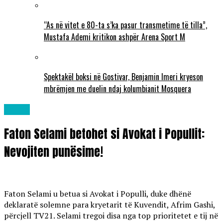
“As në vitet e 80-ta s’ka pasur transmetime të tilla”,
Mustafa Ademi kritikon ashpër Arena Sport M
Spektakël boksi në Gostivar, Benjamin Imeri kryeson
mbrëmjen me duelin ndaj kolumbianit Mosquera
Lajme
Faton Selami betohet si Avokat i Popullit:
Nevojiten punësime!
Faton Selami u betua si Avokat i Populli, duke dhënë
deklaratë solemne para kryetarit të Kuvendit, Afrim Gashi,
përcjell TV21. Selami tregoi disa nga top prioritetet e tij në