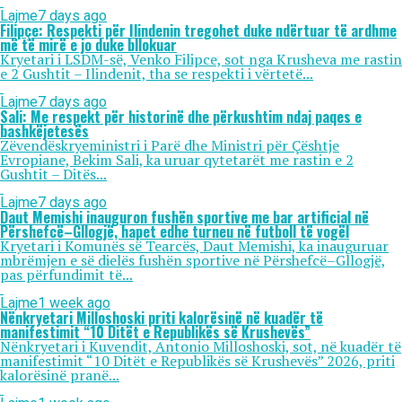
Lajme
7 days ago
Filipçe: Respekti për Ilindenin tregohet duke ndërtuar të ardhme
më të mirë e jo duke bllokuar
Kryetari i LSDM-së, Venko Filipce, sot nga Krusheva me rastin
e 2 Gushtit – Ilindenit, tha se respekti i vërtetë...
Lajme
7 days ago
Sali: Me respekt për historinë dhe përkushtim ndaj paqes e
bashkëjetesës
Zëvendëskryeministri i Parë dhe Ministri për Çështje
Evropiane, Bekim Sali, ka uruar qytetarët me rastin e 2
Gushtit – Ditës...
Lajme
7 days ago
Daut Memishi inauguron fushën sportive me bar artificial në
Përshefcë–Gllogjë, hapet edhe turneu në futboll të vogël
Kryetari i Komunës së Tearcës, Daut Memishi, ka inauguruar
mbrëmjen e së dielës fushën sportive në Përshefcë–Gllogjë,
pas përfundimit të...
Lajme
1 week ago
Nënkryetari Milloshoski priti kalorësinë në kuadër të
manifestimit “10 Ditët e Republikës së Krushevës”
Nënkryetari i Kuvendit, Antonio Milloshoski, sot, në kuadër të
manifestimit “10 Ditët e Republikës së Krushevës” 2026, priti
kalorësinë pranë...