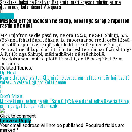
Spektakël boksi në Gostivar, Benjamin Imeri kryeson mbrëmjen me
duelin ndaj kolumbianit Mosquera
Lajme
Mësuesi e rreh nxënësin në Shkup, babai nga Saraji e raporton
rastin në polici
MPB njofton se dje pasdite, në ora 15:30, në SPB Shkup, S.S.
(36) nga fshati Saraj, Shkup, ka raportuar se rreth orës 12:40,
në sallën sportive të një shkolle fillore në zonën e Gjorçe
Petrovit në Shkup, djali i tij i mitur është sulmuar fizikisht nga
A.P. (48) nga Shkupi, mësimdhënës në atë shkollë.
Pas dokumentimit të plotë të rastit, do të pasojë kallëzim
përkatës.
Related Topics:
Up Next
Ramiz Lladrovci viziton Xhaminë në Jerusalem, luftet kundër hajnave të
votës: Jo vetëm ligji por Zoti i denon
Don't Miss
Mickoski nuk leshon pe për “Safe City”: Nëse duhet edhe Qeveria të bie,
jam i përgatitur për këtë rrezik
Click to comment
Leave a Reply
Your email address will not be published.
Required fields are
marked
*