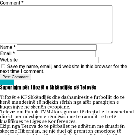
Comment
*
Name
*
Email
*
Website
Save my name, email, and website in this browser for the
next time I comment.
Lajme
Superlajm për tifozët e Shkëndijës së Tetovës
Tifozët e KF Shkëndijës dhe dashamirësit e futbollit do të
kenë mundësinë të ndjekin sërish nga afër paraqitjen e
kuqezinjve në skenën evropiane.
Televizioni Publik TVM2 ka siguruar të drejtat e transmetimit
direkt për ndeshjen e rëndësishme të raundit të tretë
kualifikues të Ligës së Konferencës.
Ekipi nga Tetova do të përballet në udhëtim me skuadrën
skoceze Hibernian, në një duel që premton emocione të