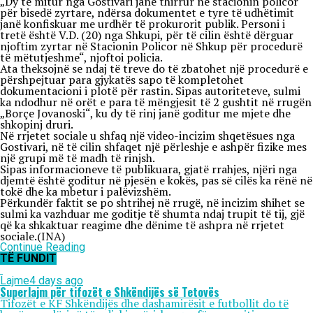
„Dy të mitur nga Gostivari janë thirrur në stacionin policor
për bisedë zyrtare, ndërsa dokumentet e tyre të udhëtimit
janë konfiskuar me urdhër të prokurorit publik. Personi i
tretë është V.D. (20) nga Shkupi, për të cilin është dërguar
njoftim zyrtar në Stacionin Policor në Shkup për procedurë
të mëtutjeshme“, njoftoi policia.
Ata theksojnë se ndaj të treve do të zbatohet një procedurë e
përshpejtuar para gjykatës sapo të kompletohet
dokumentacioni i plotë për rastin. Sipas autoriteteve, sulmi
ka ndodhur në orët e para të mëngjesit të 2 gushtit në rrugën
„Borçe Jovanoski“, ku dy të rinj janë goditur me mjete dhe
shkopinj druri.
Në rrjetet sociale u shfaq një video-incizim shqetësues nga
Gostivari, në të cilin shfaqet një përleshje e ashpër fizike mes
një grupi më të madh të rinjsh.
Sipas informacioneve të publikuara, gjatë rrahjes, njëri nga
djemtë është goditur në pjesën e kokës, pas së cilës ka rënë në
tokë dhe ka mbetur i palëvizshëm.
Përkundër faktit se po shtrihej në rrugë, në incizim shihet se
sulmi ka vazhduar me goditje të shumta ndaj trupit të tij, gjë
që ka shkaktuar reagime dhe dënime të ashpra në rrjetet
sociale.(INA)
Continue Reading
TË FUNDIT
Lajme
4 days ago
Superlajm për tifozët e Shkëndijës së Tetovës
Tifozët e KF Shkëndijës dhe dashamirësit e futbollit do të