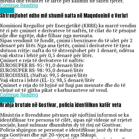
mëdha dhe rivalitet të lartë për kalimin në fazën tjetër.
Continue Reading
Lajme
Shtrenjtohet edhe më shumë nafta në Maqedoninë e Veriut
Komisioni Rregullor për Energjetikë (KRRE) ka marrë vendim
të ri për çmimet e derivateve të naftës, të cilat do të pësojnë
ulje dhe ngritje, duke filluar nga mesnata.
Sipas vendimit të fundit, çmimi i benzinave do të ulet për 2
denarë për litër. Nga ana tjetër, çmimi i derivateve të tjera
shënon rritje: nafta do të shtrenjtohet për 1 denarë, ndërsa
vaji ekstra i lehtë për 0,5 denarë për litër.
Çmimet e reja të derivateve të naftës:
EUROSUPER BS-95: 91,0 denarë/litër
EUROSUPER BS-98: 93,0 denarë/litër
EURODIESEL (Nafta): 99,5 denarë/litër
Vaji ekstra i lehtë (EL-1): 98,5 denarë/litër
Çmimet e reja do të hyjnë në fuqi pas mesnate dhe do të
vlejnë në të gjitha pikat e karburanteve në vend.
Continue Reading
Lajme
Rrahja brutale në Gostivar, policia identifikon katër veta
Ministria e Brendshme përmes një njoftimi informoi se ka
identifikuar tre persona të cilët, sipas një videoje në rrjetet
sociale, kanë sulmuar dhunshëm dy të rinj në Gostivar.
Policia shpjegon se personat e identifikuar janë dy të mitur
nga Gostivari dhe një 20-vjeçar nga Shkupi.