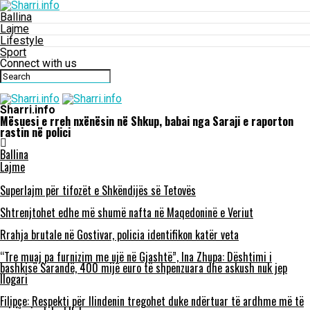
Ballina
Lajme
Lifestyle
Sport
Connect with us
Sharri.info
Mësuesi e rreh nxënësin në Shkup, babai nga Saraji e raporton
rastin në polici
Ballina
Lajme
Superlajm për tifozët e Shkëndijës së Tetovës
Shtrenjtohet edhe më shumë nafta në Maqedoninë e Veriut
Rrahja brutale në Gostivar, policia identifikon katër veta
“Tre muaj pa furnizim me ujë në Gjashtë”, Ina Zhupa: Dështimi i
bashkisë Sarandë, 400 mijë euro të shpenzuara dhe askush nuk jep
llogari
Filipçe: Respekti për Ilindenin tregohet duke ndërtuar të ardhme më të