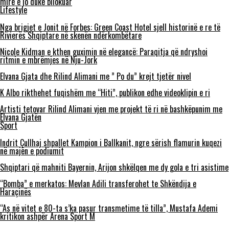
mirë e jo duke bllokuar
Lifestyle
Nga brigjet e Jonit në Forbes: Green Coast Hotel sjell historinë e re të
Rivierës Shqiptare në skenën ndërkombëtare
Nicole Kidman e kthen guximin në elegancë: Paraqitja që ndryshoi
ritmin e mbrëmjes në Nju-Jork
Elvana Gjata dhe Rilind Alimani me ” Po du” krejt tjetër nivel
K Albo rikthehet fuqishëm me “Hiti”, publikon edhe videoklipin e ri
Artisti tetovar Rilind Alimani vjen me projekt të ri në bashkëpunim me
Elvana Gjatën
Sport
Indrit Çullhaj shpallet Kampion i Ballkanit, ngre sërish flamurin kuqezi
në majën e podiumit
Shqiptari që mahniti Bayernin, Arijon shkëlqen me dy gola e tri asistime
“Bomba” e merkatos: Mevlan Adili transferohet te Shkëndija e
Haraçinës
“As në vitet e 80-ta s’ka pasur transmetime të tilla”, Mustafa Ademi
kritikon ashpër Arena Sport M