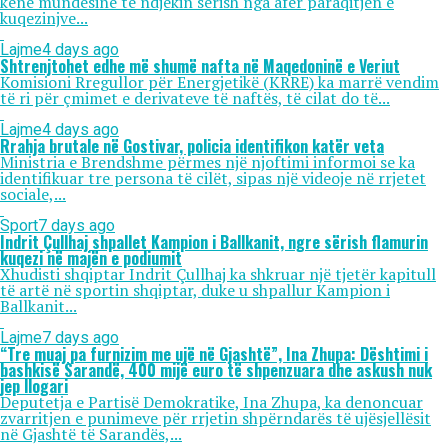
kenë mundësinë të ndjekin sërish nga afër paraqitjen e
kuqezinjve...
Lajme
4 days ago
Shtrenjtohet edhe më shumë nafta në Maqedoninë e Veriut
Komisioni Rregullor për Energjetikë (KRRE) ka marrë vendim
të ri për çmimet e derivateve të naftës, të cilat do të...
Lajme
4 days ago
Rrahja brutale në Gostivar, policia identifikon katër veta
Ministria e Brendshme përmes një njoftimi informoi se ka
identifikuar tre persona të cilët, sipas një videoje në rrjetet
sociale,...
Sport
7 days ago
Indrit Çullhaj shpallet Kampion i Ballkanit, ngre sërish flamurin
kuqezi në majën e podiumit
Xhudisti shqiptar Indrit Çullhaj ka shkruar një tjetër kapitull
të artë në sportin shqiptar, duke u shpallur Kampion i
Ballkanit...
Lajme
7 days ago
“Tre muaj pa furnizim me ujë në Gjashtë”, Ina Zhupa: Dështimi i
bashkisë Sarandë, 400 mijë euro të shpenzuara dhe askush nuk
jep llogari
Deputetja e Partisë Demokratike, Ina Zhupa, ka denoncuar
zvarritjen e punimeve për rrjetin shpërndarës të ujësjellësit
në Gjashtë të Sarandës,...