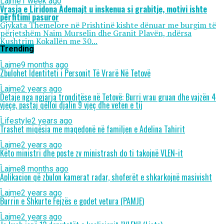
Lajme
1 week ago
Vrasja e Liridona Ademajt u inskenua si grabitje, motivi ishte
përfitimi pasuror
Gjykata Themelore në Prishtinë kishte dënuar me burgim të
përjetshëm Naim Murselin dhe Granit Plavën, ndërsa
Kushtrim Kokallën me 30...
Trending
Lajme
9 months ago
Zbulohet Identiteti i Personit Të Vrarë Në Tetovë
Lajme
2 years ago
Detaje nga ngjarja tronditëse në Tetovë: Burri vrau gruan dhe vajzën 4
vjeçe, pastaj qëlloi djalin 9 vjeç dhe veten e tij
Lifestyle
2 years ago
Trashet miqësia me maqedonë në familjen e Adelina Tahirit
Lajme
2 years ago
Këto ministri dhe poste zv ministrash do ti takojnë VLEN-it
Lajme
8 months ago
Aplikacion që zbulon kamerat radar, shoferët e shkarkojnë masivisht
Lajme
2 years ago
Burrin e Shkurte Fejzës e godet vetura (PAMJE)
Lajme
2 years ago