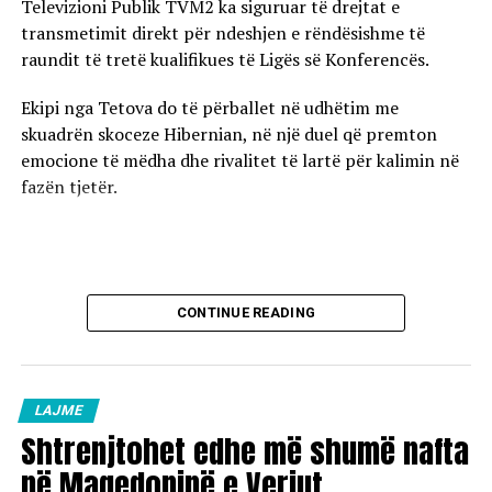
Televizioni Publik TVM2 ka siguruar të drejtat e
transmetimit direkt për ndeshjen e rëndësishme të
raundit të tretë kualifikues të Ligës së Konferencës.
Ekipi nga Tetova do të përballet në udhëtim me
skuadrën skoceze Hibernian, në një duel që premton
emocione të mëdha dhe rivalitet të lartë për kalimin në
fazën tjetër.
CONTINUE READING
LAJME
Shtrenjtohet edhe më shumë nafta
në Maqedoninë e Veriut