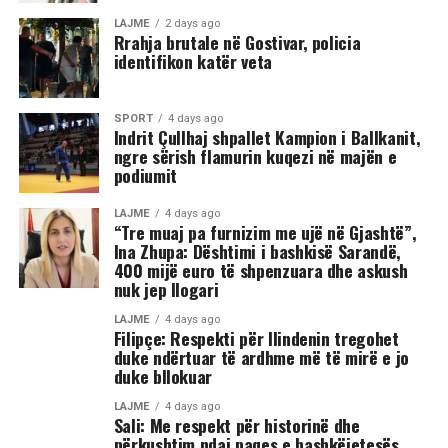
ka rënë në tokë dhe ka mbetur i palëvizshëm.
LAJME
2 days ago
Përkundër faktit se po shtrihej në rrugë, në incizim
Rrahja brutale në Gostivar, policia
identifikon katër veta
shihet se sulmi ka vazhduar me goditje të shumta ndaj
trupit të tij, gjë që ka shkaktuar reagime dhe dënime të
ashpra në rrjetet sociale.(INA)
SPORT
4 days ago
Indrit Çullhaj shpallet Kampion i Ballkanit,
ngre sërish flamurin kuqezi në majën e
podiumit
LAJME
4 days ago
“Tre muaj pa furnizim me ujë në Gjashtë”,
Ina Zhupa: Dështimi i bashkisë Sarandë,
400 mijë euro të shpenzuara dhe askush
nuk jep llogari
LAJME
4 days ago
Filipçe: Respekti për Ilindenin tregohet
duke ndërtuar të ardhme më të mirë e jo
duke bllokuar
LAJME
4 days ago
Sali: Me respekt për historinë dhe
përkushtim ndaj paqes e bashkëjetesës