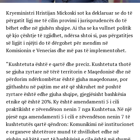
Kryeministri Hristijan Mickoski sot ka deklaruar se do të
përgatit ligj me të cilin provimi i jurisprudencës do të
bëhet edhe në gjuhën shqipe. Ai tha se ka vullnet politik
që kjo çështje të zgjidhet, ndërsa shtoi si, pas përgatitjes
së ligjit i njëjti do të dërgohet për mendim në
Komisionin e Venecias dhe më pas të implementohet.
“Kushtetuta është e qartë dhe preciz. Kushtetuta thotë
se gjuha zyrtare në tërë territorin e Maqedonisë dhe në
përdorim ndërkombëtar është gjuha maqedonase, por
gjithashtu në pajtim me atë që shkruhet më poshtë
zyrtare është edhe gjuha shqipe, gjegjësisht bashkësia
etnike që është 20%. Ky është amendamenti 5 i cili
praktikisht e zëvendëson nenin 7 nga Kushtetua. Në një
pjesë nga amendamenti 5 i cili e zëvendëson nenin 7 të
kushtetutës qartë qëndron: Komunikimi në institucionet
e organeve shtetërore mund të zhvillohet edhe në
gjuhën në këtë rast të bashkësisë e cila është më shumë