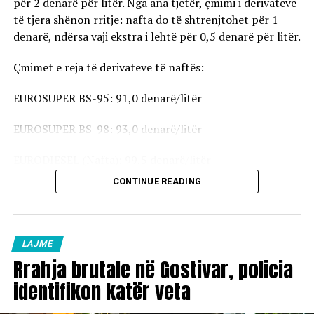
për 2 denarë për litër. Nga ana tjetër, çmimi i derivateve
të tjera shënon rritje: nafta do të shtrenjtohet për 1
denarë, ndërsa vaji ekstra i lehtë për 0,5 denarë për litër.
Çmimet e reja të derivateve të naftës:
EUROSUPER BS-95: 91,0 denarë/litër
EUROSUPER BS-98: 93,0 denarë/litër
EURODIESEL (Nafta): 99,5 denarë/litër
CONTINUE READING
Vaji ekstra i lehtë (EL-1): 98,5 denarë/litër
Çmimet e reja do të hyjnë në fuqi pas mesnate dhe do të
vlejnë në të gjitha pikat e karburanteve në vend.
LAJME
Rrahja brutale në Gostivar, policia
identifikon katër veta