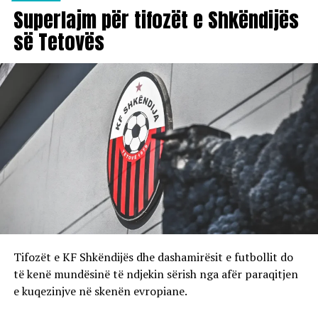
Superlajm për tifozët e Shkëndijës
së Tetovës
Tifozët e KF Shkëndijës dhe dashamirësit e futbollit do
të kenë mundësinë të ndjekin sërish nga afër paraqitjen
e kuqezinjve në skenën evropiane.