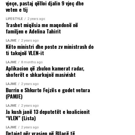
vjeçe, pastaj qëlloi djalin 9 vjeç dhe
veten e tij
LIFESTYLE
2 years ago
Trashet miqësia me maqedonë në
familjen e Adelina Tahirit
LAJME
2 years ago
Këto ministri dhe poste zv ministrash do
ti takojnë VLEN-it
LAJME
8 months ago
Aplikacion që zbulon kamerat radar,
shoferët e shkarkojnë masivisht
LAJME
2 years ago
Burrin e Shkurte Fejzës e godet vetura
(PAMJE)
LAJME
2 years ago
Ja kush janë 13 deputetët e koalicionit
“VLEN” (Lista)
LAJME
2 years ago
Detajet për vrasjen në Bllacë të