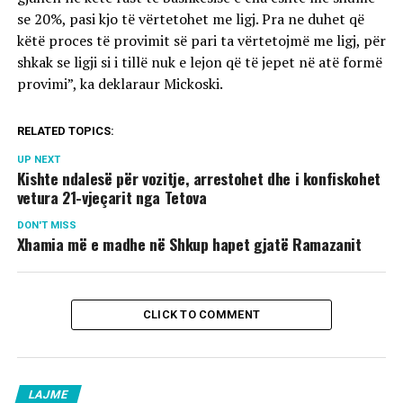
se 20%, pasi kjo të vërtetohet me ligj. Pra ne duhet që
këtë proces të provimit së pari ta vërtetojmë me ligj, për
shkak se ligji si i tillë nuk e lejon që të jepet në atë formë
provimi”, ka deklaraur Mickoski.
RELATED TOPICS:
UP NEXT
Kishte ndalesë për vozitje, arrestohet dhe i konfiskohet
vetura 21-vjeçarit nga Tetova
DON'T MISS
Xhamia më e madhe në Shkup hapet gjatë Ramazanit
CLICK TO COMMENT
LAJME