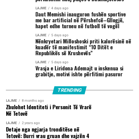
LAJME
4 days ago
Daut Memishi inauguron fushën sportive
me bar artificial në Përshefcë–Gllogjë,
hapet edhe turneu në futboll të vogël
LAJME
5 days ago
Nënkryetari Milloshoski priti kalorësinë në
kuadër të manifestimit “10 Ditët e
Republikës së Krushevës”
LAJME
5 days ago
Vrasja e Liridona Ademajt u inskenua si
grabitje, motivi ishte përfitimi pasuror
TRENDING
LAJME
8 months ago
Zbulohet Identiteti i Personit Të Vrarë
Në Tetovë
LAJME
2 years ago
Detaje nga ngjarja tronditëse në
Tetovë: Burri vrau gruan dhe vajzën 4