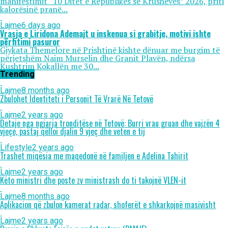
manifestimit “10 Ditët e Republikës së Krushevës” 2026, priti
kalorësinë pranë...
Lajme
6 days ago
Vrasja e Liridona Ademajt u inskenua si grabitje, motivi ishte
përfitimi pasuror
Gjykata Themelore në Prishtinë kishte dënuar me burgim të
përjetshëm Naim Murselin dhe Granit Plavën, ndërsa
Kushtrim Kokallën me 30...
Trending
Lajme
8 months ago
Zbulohet Identiteti i Personit Të Vrarë Në Tetovë
Lajme
2 years ago
Detaje nga ngjarja tronditëse në Tetovë: Burri vrau gruan dhe vajzën 4
vjeçe, pastaj qëlloi djalin 9 vjeç dhe veten e tij
Lifestyle
2 years ago
Trashet miqësia me maqedonë në familjen e Adelina Tahirit
Lajme
2 years ago
Këto ministri dhe poste zv ministrash do ti takojnë VLEN-it
Lajme
8 months ago
Aplikacion që zbulon kamerat radar, shoferët e shkarkojnë masivisht
Lajme
2 years ago