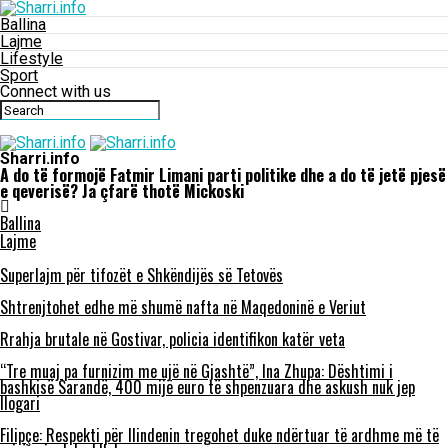
Ballina
Lajme
Lifestyle
Sport
Connect with us
Sharri.info
A do të formojë Fatmir Limani parti politike dhe a do të jetë pjesë
e qeverisë? Ja çfarë thotë Mickoski
Ballina
Lajme
Superlajm për tifozët e Shkëndijës së Tetovës
Shtrenjtohet edhe më shumë nafta në Maqedoninë e Veriut
Rrahja brutale në Gostivar, policia identifikon katër veta
“Tre muaj pa furnizim me ujë në Gjashtë”, Ina Zhupa: Dështimi i
bashkisë Sarandë, 400 mijë euro të shpenzuara dhe askush nuk jep
llogari
Filipçe: Respekti për Ilindenin tregohet duke ndërtuar të ardhme më të