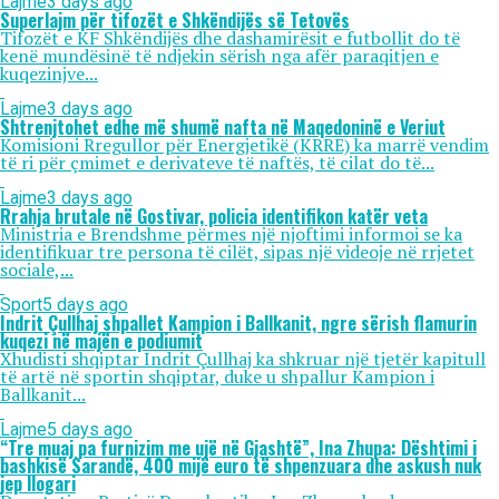
Lajme
3 days ago
Superlajm për tifozët e Shkëndijës së Tetovës
Tifozët e KF Shkëndijës dhe dashamirësit e futbollit do të
kenë mundësinë të ndjekin sërish nga afër paraqitjen e
kuqezinjve...
Lajme
3 days ago
Shtrenjtohet edhe më shumë nafta në Maqedoninë e Veriut
Komisioni Rregullor për Energjetikë (KRRE) ka marrë vendim
të ri për çmimet e derivateve të naftës, të cilat do të...
Lajme
3 days ago
Rrahja brutale në Gostivar, policia identifikon katër veta
Ministria e Brendshme përmes një njoftimi informoi se ka
identifikuar tre persona të cilët, sipas një videoje në rrjetet
sociale,...
Sport
5 days ago
Indrit Çullhaj shpallet Kampion i Ballkanit, ngre sërish flamurin
kuqezi në majën e podiumit
Xhudisti shqiptar Indrit Çullhaj ka shkruar një tjetër kapitull
të artë në sportin shqiptar, duke u shpallur Kampion i
Ballkanit...
Lajme
5 days ago
“Tre muaj pa furnizim me ujë në Gjashtë”, Ina Zhupa: Dështimi i
bashkisë Sarandë, 400 mijë euro të shpenzuara dhe askush nuk
jep llogari