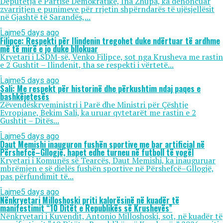
Deputetja e Partisë Demokratike, Ina Zhupa, ka denoncuar
zvarritjen e punimeve për rrjetin shpërndarës të ujësjellësit
në Gjashtë të Sarandës,...
Lajme
5 days ago
Filipçe: Respekti për Ilindenin tregohet duke ndërtuar të ardhme
më të mirë e jo duke bllokuar
Kryetari i LSDM-së, Venko Filipce, sot nga Krusheva me rastin
e 2 Gushtit – Ilindenit, tha se respekti i vërtetë...
Lajme
5 days ago
Sali: Me respekt për historinë dhe përkushtim ndaj paqes e
bashkëjetesës
Zëvendëskryeministri i Parë dhe Ministri për Çështje
Evropiane, Bekim Sali, ka uruar qytetarët me rastin e 2
Gushtit – Ditës...
Lajme
5 days ago
Daut Memishi inauguron fushën sportive me bar artificial në
Përshefcë–Gllogjë, hapet edhe turneu në futboll të vogël
Kryetari i Komunës së Tearcës, Daut Memishi, ka inauguruar
mbrëmjen e së dielës fushën sportive në Përshefcë–Gllogjë,
pas përfundimit të...
Lajme
5 days ago
Nënkryetari Milloshoski priti kalorësinë në kuadër të
manifestimit “10 Ditët e Republikës së Krushevës”
Nënkryetari i Kuvendit, Antonio Milloshoski, sot, në kuadër të