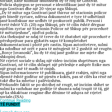
sociale, kanë sulmuar dhunshëm dy të rinj në Gostivar.
Policia shpjegon se personat e identifikuar janë dy të mitur
nga Gostivari dhe një 20-vjeçar nga Shkupi.
„Dy të mitur nga Gostivari janë thirrur në stacionin policor
për bisedë zyrtare, ndërsa dokumentet e tyre të udhëtimit
janë konfiskuar me urdhër të prokurorit publik. Personi i
tretë është V.D. (20) nga Shkupi, për të cilin është dërguar
njoftim zyrtar në Stacionin Policor në Shkup për procedurë
të mëtutjeshme“, njoftoi policia.
Ata theksojnë se ndaj të treve do të zbatohet një procedurë e
përshpejtuar para gjykatës sapo të kompletohet
dokumentacioni i plotë për rastin. Sipas autoriteteve, sulmi
ka ndodhur në orët e para të mëngjesit të 2 gushtit në rrugën
„Borçe Jovanoski“, ku dy të rinj janë goditur me mjete dhe
shkopinj druri.
Në rrjetet sociale u shfaq një video-incizim shqetësues nga
Gostivari, në të cilin shfaqet një përleshje e ashpër fizike mes
një grupi më të madh të rinjsh.
Sipas informacioneve të publikuara, gjatë rrahjes, njëri nga
djemtë është goditur në pjesën e kokës, pas së cilës ka rënë në
tokë dhe ka mbetur i palëvizshëm.
Përkundër faktit se po shtrihej në rrugë, në incizim shihet se
sulmi ka vazhduar me goditje të shumta ndaj trupit të tij, gjë
që ka shkaktuar reagime dhe dënime të ashpra në rrjetet
sociale.(INA)
Continue Reading
TË FUNDIT