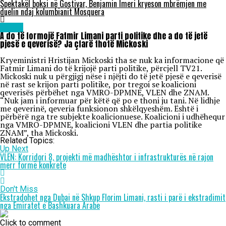
Spektakël boksi në Gostivar, Benjamin Imeri kryeson mbrëmjen me
duelin ndaj kolumbianit Mosquera
Lajme
A do të formojë Fatmir Limani parti politike dhe a do të jetë
pjesë e qeverisë? Ja çfarë thotë Mickoski
Kryeministri Hristijan Mickoski tha se nuk ka informacione që
Fatmir Limani do të krijojë parti politike, përcjell TV21.
Mickoski nuk u përgjigj nëse i njëjti do të jetë pjesë e qeverisë
në rast se krijon parti politike, por tregoi se koalicioni
qeverisës përbëhet nga VMRO-DPMNE, VLEN dhe ZNAM.
“Nuk jam i informuar për këtë që po e thoni ju tani. Në lidhje
me qeverinë, qeveria funksionon shkëlqyeshëm. Është i
përbërë nga tre subjekte koalicionuese. Koalicioni i udhëhequr
nga VMRO-DPMNE, koalicioni VLEN dhe partia politike
ZNAM”, tha Mickoski.
Related Topics:
Up Next
VLEN: Korridori 8, projekti më madhështor i infrastrukturës në rajon
merr formë konkrete
Don't Miss
Ekstradohet nga Dubai në Shkup Florim Limani, rasti i parë i ekstradimit
nga Emiratet e Bashkuara Arabe
Click to comment