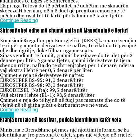
kualifikues të Ligës së Konferencës.
Ekipi nga Tetova do të përballet në udhëtim me skuadrën
skoceze Hibernian, në një duel që premton emocione të
mëdha dhe rivalitet të lartë për kalimin në fazën tjetër.
Continue Reading
Lajme
Shtrenjtohet edhe më shumë nafta në Maqedoninë e Veriut
Komisioni Rregullor për Energjetikë (KRRE) ka marrë vendim
të ri për çmimet e derivateve të naftës, të cilat do të pësojnë
ulje dhe ngritje, duke filluar nga mesnata.
Sipas vendimit të fundit, çmimi i benzinave do të ulet për 2
denarë për litër. Nga ana tjetër, çmimi i derivateve të tjera
shënon rritje: nafta do të shtrenjtohet për 1 denarë, ndërsa
vaji ekstra i lehtë për 0,5 denarë për litër.
Çmimet e reja të derivateve të naftës:
EUROSUPER BS-95: 91,0 denarë/litër
EUROSUPER BS-98: 93,0 denarë/litër
EURODIESEL (Nafta): 99,5 denarë/litër
Vaji ekstra i lehtë (EL-1): 98,5 denarë/litër
Çmimet e reja do të hyjnë në fuqi pas mesnate dhe do të
vlejnë në të gjitha pikat e karburanteve në vend.
Continue Reading
Lajme
Rrahja brutale në Gostivar, policia identifikon katër veta
Ministria e Brendshme përmes një njoftimi informoi se ka
identifikuar tre persona të cilët, sipas një videoje në rrjetet