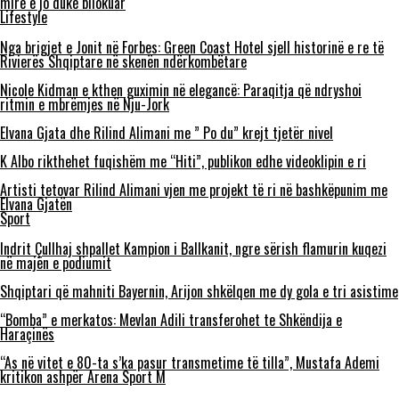
mirë e jo duke bllokuar
Lifestyle
Nga brigjet e Jonit në Forbes: Green Coast Hotel sjell historinë e re të
Rivierës Shqiptare në skenën ndërkombëtare
Nicole Kidman e kthen guximin në elegancë: Paraqitja që ndryshoi
ritmin e mbrëmjes në Nju-Jork
Elvana Gjata dhe Rilind Alimani me ” Po du” krejt tjetër nivel
K Albo rikthehet fuqishëm me “Hiti”, publikon edhe videoklipin e ri
Artisti tetovar Rilind Alimani vjen me projekt të ri në bashkëpunim me
Elvana Gjatën
Sport
Indrit Çullhaj shpallet Kampion i Ballkanit, ngre sërish flamurin kuqezi
në majën e podiumit
Shqiptari që mahniti Bayernin, Arijon shkëlqen me dy gola e tri asistime
“Bomba” e merkatos: Mevlan Adili transferohet te Shkëndija e
Haraçinës
“As në vitet e 80-ta s’ka pasur transmetime të tilla”, Mustafa Ademi
kritikon ashpër Arena Sport M