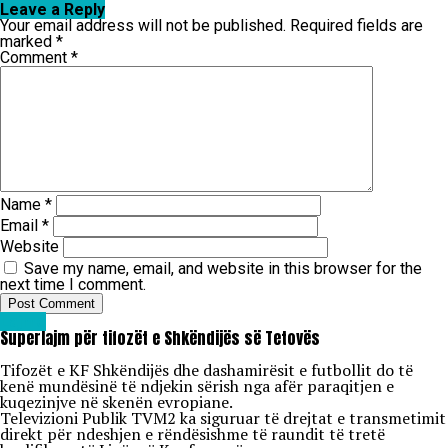
Leave a Reply
Your email address will not be published.
Required fields are
marked
*
Comment
*
Name
*
Email
*
Website
Save my name, email, and website in this browser for the
next time I comment.
Lajme
Superlajm për tifozët e Shkëndijës së Tetovës
Tifozët e KF Shkëndijës dhe dashamirësit e futbollit do të
kenë mundësinë të ndjekin sërish nga afër paraqitjen e
kuqezinjve në skenën evropiane.
Televizioni Publik TVM2 ka siguruar të drejtat e transmetimit
direkt për ndeshjen e rëndësishme të raundit të tretë