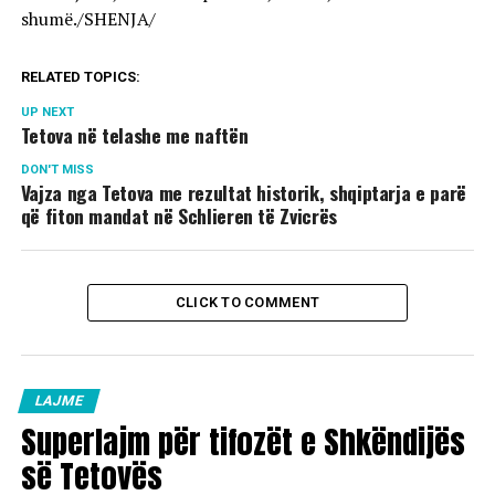
shumë./SHENJA/
RELATED TOPICS:
UP NEXT
Tetova në telashe me naftën
DON'T MISS
Vajza nga Tetova me rezultat historik, shqiptarja e parë
që fiton mandat në Schlieren të Zvicrës
CLICK TO COMMENT
LAJME
Superlajm për tifozët e Shkëndijës
së Tetovës