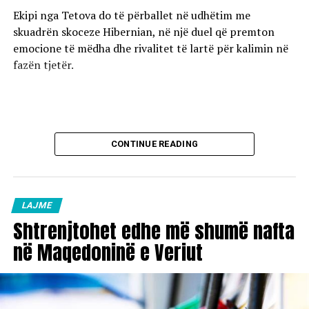
Ekipi nga Tetova do të përballet në udhëtim me
skuadrën skoceze Hibernian, në një duel që premton
emocione të mëdha dhe rivalitet të lartë për kalimin në
fazën tjetër.
CONTINUE READING
LAJME
Shtrenjtohet edhe më shumë nafta
në Maqedoninë e Veriut