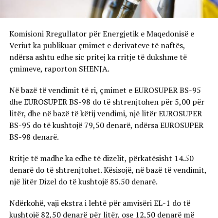
Komisioni Rregullator për Energjetik e Maqedonisë e
Veriut ka publikuar çmimet e derivateve të naftës,
ndërsa ashtu edhe sic pritej ka rritje të dukshme të
çmimeve, raporton SHENJA.
Në bazë të vendimit të ri, çmimet e EUROSUPER BS-95
dhe EUROSUPER BS-98 do të shtrenjtohen për 5,00 për
litër, dhe në bazë të këtij vendimi, një litër EUROSUPER
BS-95 do të kushtojë 79,50 denarë, ndërsa EUROSUPER
BS-98 denarë.
Rritje të madhe ka edhe të dizelit, përkatësisht 14.50
denarë do të shtrenjtohet. Kësisojë, në bazë të vendimit,
një litër Dizel do të kushtojë 85.50 denarë.
Ndërkohë, vaji ekstra i lehtë për amvisëri EL-1 do të
kushtojë 82,50 denarë për litër, ose 12,50 denarë më