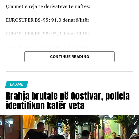
Çmimet e reja të derivateve të naftës:
EUROSUPER BS-95: 91,0 denarë/litër
EUROSUPER BS-98: 93,0 denarë/litër
EURODIESEL (Nafta): 99,5 denarë/litër
CONTINUE READING
Vaji ekstra i lehtë (EL-1): 98,5 denarë/litër
Çmimet e reja do të hyjnë në fuqi pas mesnate dhe do të
vlejnë në të gjitha pikat e karburanteve në vend.
LAJME
Rrahja brutale në Gostivar, policia
identifikon katër veta