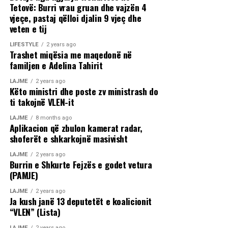
Tetovë: Burri vrau gruan dhe vajzën 4
vjeçe, pastaj qëlloi djalin 9 vjeç dhe
veten e tij
LIFESTYLE
2 years ago
Trashet miqësia me maqedonë në
familjen e Adelina Tahirit
LAJME
2 years ago
Këto ministri dhe poste zv ministrash do
ti takojnë VLEN-it
LAJME
8 months ago
Aplikacion që zbulon kamerat radar,
shoferët e shkarkojnë masivisht
LAJME
2 years ago
Burrin e Shkurte Fejzës e godet vetura
(PAMJE)
LAJME
2 years ago
Ja kush janë 13 deputetët e koalicionit
“VLEN” (Lista)
LAJME
2 years ago