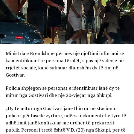
Ministria e Brendshme përmes një njoftimi informoi se
ka identifikuar tre persona të cilët, sipas një videoje në
rrjetet sociale, kanë sulmuar dhunshëm dy të rinj në
Gostivar.
Policia shpjegon se personat e identifikuar janë dy të
mitur nga Gostivari dhe një 20-vjeçar nga Shkupi.
„Dy të mitur nga Gostivari janë thirrur në stacionin
policor për bisedë zyrtare, ndërsa dokumentet e tyre të
udhëtimit janë konfiskuar me urdhër të prokurorit
publik. Personi i tretë është V.D. (20) nga Shkupi, për të