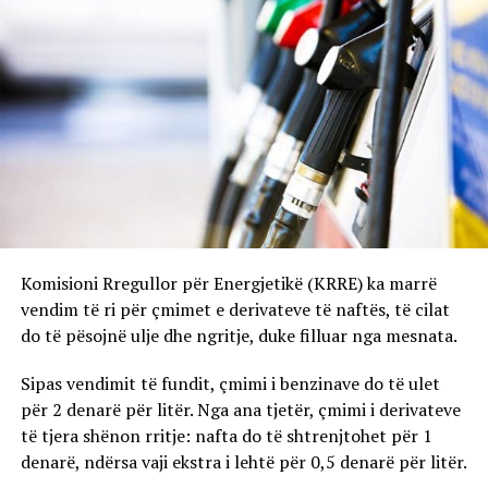
Komisioni Rregullor për Energjetikë (KRRE) ka marrë
vendim të ri për çmimet e derivateve të naftës, të cilat
do të pësojnë ulje dhe ngritje, duke filluar nga mesnata.
Sipas vendimit të fundit, çmimi i benzinave do të ulet
për 2 denarë për litër. Nga ana tjetër, çmimi i derivateve
të tjera shënon rritje: nafta do të shtrenjtohet për 1
denarë, ndërsa vaji ekstra i lehtë për 0,5 denarë për litër.