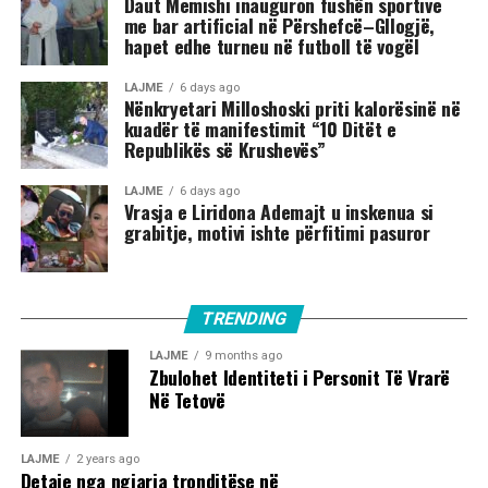
Daut Memishi inauguron fushën sportive
me bar artificial në Përshefcë–Gllogjë,
hapet edhe turneu në futboll të vogël
LAJME
6 days ago
Nënkryetari Milloshoski priti kalorësinë në
kuadër të manifestimit “10 Ditët e
Republikës së Krushevës”
LAJME
6 days ago
Vrasja e Liridona Ademajt u inskenua si
grabitje, motivi ishte përfitimi pasuror
TRENDING
LAJME
9 months ago
Zbulohet Identiteti i Personit Të Vrarë
Në Tetovë
LAJME
2 years ago
Detaje nga ngjarja tronditëse në