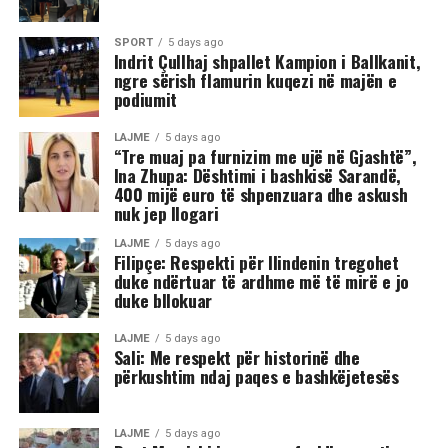
trupit të tij, gjë që ka shkaktuar reagime dhe dënime të
ashpra në rrjetet sociale.(INA)
SPORT
5 days ago
Indrit Çullhaj shpallet Kampion i Ballkanit,
ngre sërish flamurin kuqezi në majën e
podiumit
LAJME
5 days ago
“Tre muaj pa furnizim me ujë në Gjashtë”,
Ina Zhupa: Dështimi i bashkisë Sarandë,
400 mijë euro të shpenzuara dhe askush
nuk jep llogari
LAJME
5 days ago
Filipçe: Respekti për Ilindenin tregohet
duke ndërtuar të ardhme më të mirë e jo
duke bllokuar
LAJME
5 days ago
Sali: Me respekt për historinë dhe
përkushtim ndaj paqes e bashkëjetesës
LAJME
5 days ago