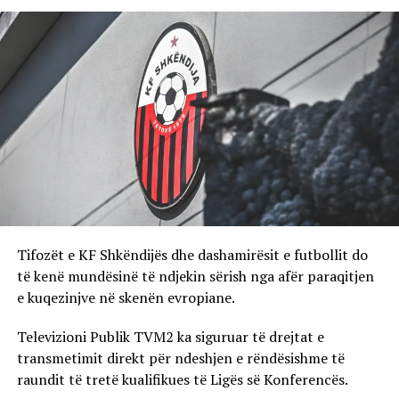
Tifozët e KF Shkëndijës dhe dashamirësit e futbollit do
të kenë mundësinë të ndjekin sërish nga afër paraqitjen
e kuqezinjve në skenën evropiane.
Televizioni Publik TVM2 ka siguruar të drejtat e
transmetimit direkt për ndeshjen e rëndësishme të
raundit të tretë kualifikues të Ligës së Konferencës.