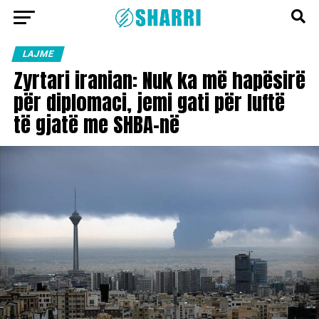
LAJME
Zyrtari iranian: Nuk ka më hapësirë
për diplomaci, jemi gati për luftë
të gjatë me SHBA-në