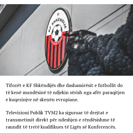
Tifozët e KF Shkëndijës dhe dashamirësit e futbollit do
të kenë mundësinë të ndjekin sërish nga afër paraqitjen
e kuqezinjve në skenën evropiane.
Televizioni Publik TVM2 ka siguruar të drejtat e
transmetimit direkt për ndeshjen e rëndësishme të
raundit të tretë kualifikues të Ligës së Konferencës.