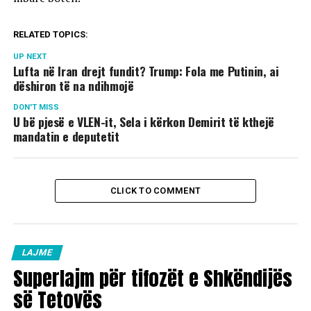
RELATED TOPICS:
UP NEXT
Lufta në Iran drejt fundit? Trump: Fola me Putinin, ai
dëshiron të na ndihmojë
DON'T MISS
U bë pjesë e VLEN-it, Sela i kërkon Demirit të kthejë
mandatin e deputetit
CLICK TO COMMENT
LAJME
Superlajm për tifozët e Shkëndijës
së Tetovës