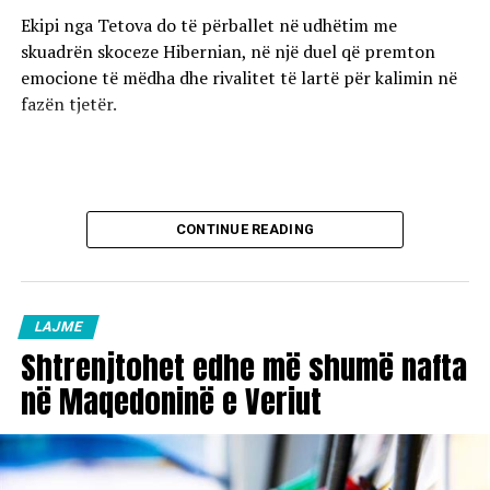
Ekipi nga Tetova do të përballet në udhëtim me
skuadrën skoceze Hibernian, në një duel që premton
emocione të mëdha dhe rivalitet të lartë për kalimin në
fazën tjetër.
CONTINUE READING
LAJME
Shtrenjtohet edhe më shumë nafta
në Maqedoninë e Veriut