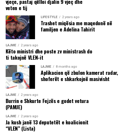
vjeçe, pastaj qëlloi djalin 9 vjeç dhe
veten e tij
LIFESTYLE
2 years ago
Trashet miqësia me maqedonë në
familjen e Adelina Tahirit
LAJME
2 years ago
Këto ministri dhe poste zv ministrash do
ti takojnë VLEN-it
LAJME
8 months ago
Aplikacion që zbulon kamerat radar,
shoferët e shkarkojnë masivisht
LAJME
2 years ago
Burrin e Shkurte Fejzës e godet vetura
(PAMJE)
LAJME
2 years ago
Ja kush janë 13 deputetët e koalicionit
“VLEN” (Lista)