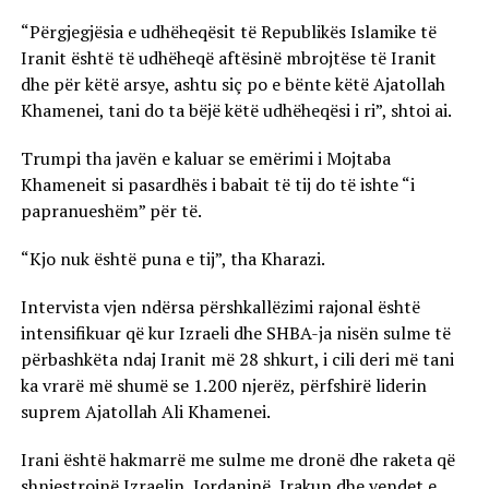
“Përgjegjësia e udhëheqësit të Republikës Islamike të
Iranit është të udhëheqë aftësinë mbrojtëse të Iranit
dhe për këtë arsye, ashtu siç po e bënte këtë Ajatollah
Khamenei, tani do ta bëjë këtë udhëheqësi i ri”, shtoi ai.
Trumpi tha javën e kaluar se emërimi i Mojtaba
Khameneit si pasardhës i babait të tij do të ishte “i
papranueshëm” për të.
“Kjo nuk është puna e tij”, tha Kharazi.
Intervista vjen ndërsa përshkallëzimi rajonal është
intensifikuar që kur Izraeli dhe SHBA-ja nisën sulme të
përbashkëta ndaj Iranit më 28 shkurt, i cili deri më tani
ka vrarë më shumë se 1.200 njerëz, përfshirë liderin
suprem Ajatollah Ali Khamenei.
Irani është hakmarrë me sulme me dronë dhe raketa që
shnjestrojnë Izraelin, Jordaninë, Irakun dhe vendet e