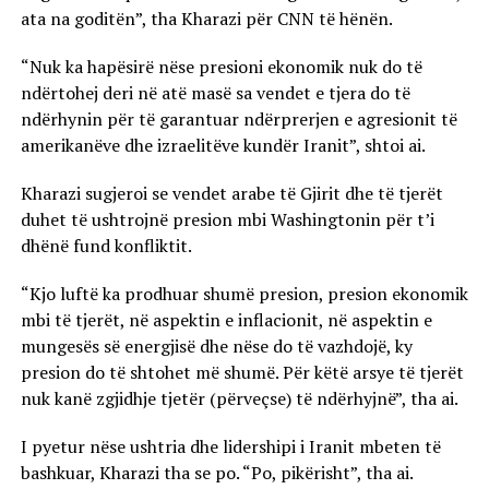
ata na goditën”, tha Kharazi për CNN të hënën.
“Nuk ka hapësirë ​​nëse presioni ekonomik nuk do të
ndërtohej deri në atë masë sa vendet e tjera do të
ndërhynin për të garantuar ndërprerjen e agresionit të
amerikanëve dhe izraelitëve kundër Iranit”, shtoi ai.
Kharazi sugjeroi se vendet arabe të Gjirit dhe të tjerët
duhet të ushtrojnë presion mbi Washingtonin për t’i
dhënë fund konfliktit.
“Kjo luftë ka prodhuar shumë presion, presion ekonomik
mbi të tjerët, në aspektin e inflacionit, në aspektin e
mungesës së energjisë dhe nëse do të vazhdojë, ky
presion do të shtohet më shumë. Për këtë arsye të tjerët
nuk kanë zgjidhje tjetër (përveçse) të ndërhyjnë”, tha ai.
I pyetur nëse ushtria dhe lidershipi i Iranit mbeten të
bashkuar, Kharazi tha se po. “Po, pikërisht”, tha ai.