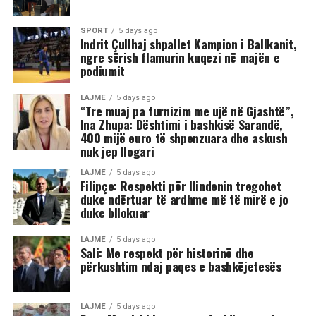
trupit të tij, gjë që ka shkaktuar reagime dhe dënime të
ashpra në rrjetet sociale.(INA)
SPORT
5 days ago
Indrit Çullhaj shpallet Kampion i Ballkanit,
ngre sërish flamurin kuqezi në majën e
podiumit
LAJME
5 days ago
“Tre muaj pa furnizim me ujë në Gjashtë”,
Ina Zhupa: Dështimi i bashkisë Sarandë,
400 mijë euro të shpenzuara dhe askush
nuk jep llogari
LAJME
5 days ago
Filipçe: Respekti për Ilindenin tregohet
duke ndërtuar të ardhme më të mirë e jo
duke bllokuar
LAJME
5 days ago
Sali: Me respekt për historinë dhe
përkushtim ndaj paqes e bashkëjetesës
LAJME
5 days ago