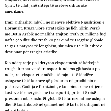
Gjirit, të cilat janë shtëpi të aseteve ushtarake
amerikane.
Irani gjithashtu mbylli në mënyrë efektive Ngushticën e
Hormuzit. Rruga ujore strategjike që lidh Gjirin Persik
me Detin Arabik normalisht trajton rreth 20 milionë fuçi
nafte çdo ditë dhe rreth 20 për qind të tregtisë globale
të gazit natyror të lëngshëm, shumica e të cilit është e
destinuar për tregjet aziatike.
Kjo ndërprerje po i detyron eksportuesit të kërkojnë
rrugë alternative të transportit ndërsa gjithashtu po
ndërpret eksportet e mëdha të rajonit të lëndëve
ushqyese të të korrave që përdoren në prodhimin e
plehrave. Goditja e furnizimit, e kombinuar me rritjen e
kostove të energjisë dhe transportit, pritet të rrisë
presionin mbi zinxhirët globalë të furnizimit me ushqim
dhe të kontribuojë në çmimet më të larta të ushqimit në
mbarë botën.