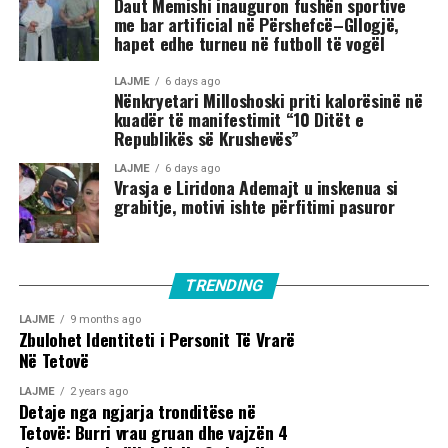
Daut Memishi inauguron fushën sportive
me bar artificial në Përshefcë–Gllogjë,
hapet edhe turneu në futboll të vogël
LAJME
6 days ago
Nënkryetari Milloshoski priti kalorësinë në
kuadër të manifestimit “10 Ditët e
Republikës së Krushevës”
LAJME
6 days ago
Vrasja e Liridona Ademajt u inskenua si
grabitje, motivi ishte përfitimi pasuror
TRENDING
LAJME
9 months ago
Zbulohet Identiteti i Personit Të Vrarë
Në Tetovë
LAJME
2 years ago
Detaje nga ngjarja tronditëse në
Tetovë: Burri vrau gruan dhe vajzën 4