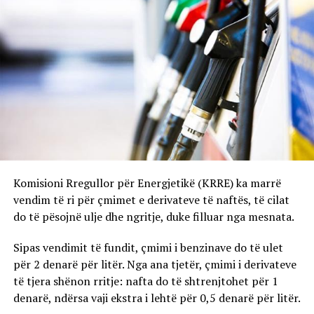
Komisioni Rregullor për Energjetikë (KRRE) ka marrë
vendim të ri për çmimet e derivateve të naftës, të cilat
do të pësojnë ulje dhe ngritje, duke filluar nga mesnata.
Sipas vendimit të fundit, çmimi i benzinave do të ulet
për 2 denarë për litër. Nga ana tjetër, çmimi i derivateve
të tjera shënon rritje: nafta do të shtrenjtohet për 1
denarë, ndërsa vaji ekstra i lehtë për 0,5 denarë për litër.