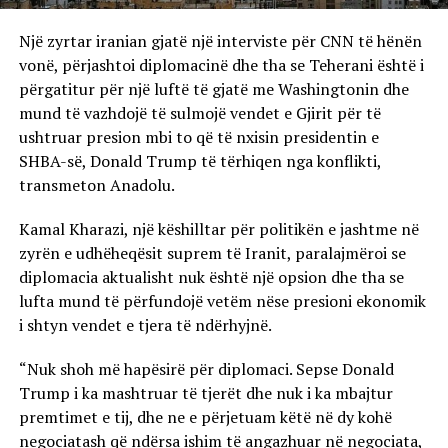
Një zyrtar iranian gjatë një interviste për CNN të hënën
vonë, përjashtoi diplomacinë dhe tha se Teherani është i
përgatitur për një luftë të gjatë me Washingtonin dhe
mund të vazhdojë të sulmojë vendet e Gjirit për të
ushtruar presion mbi to që të nxisin presidentin e
SHBA-së, Donald Trump të tërhiqen nga konflikti,
transmeton Anadolu.
Kamal Kharazi, një këshilltar për politikën e jashtme në
zyrën e udhëheqësit suprem të Iranit, paralajmëroi se
diplomacia aktualisht nuk është një opsion dhe tha se
lufta mund të përfundojë vetëm nëse presioni ekonomik
i shtyn vendet e tjera të ndërhyjnë.
“Nuk shoh më hapësirë ​​për diplomaci. Sepse Donald
Trump i ka mashtruar të tjerët dhe nuk i ka mbajtur
premtimet e tij, dhe ne e përjetuam këtë në dy kohë
negociatash që ndërsa ishim të angazhuar në negociata,