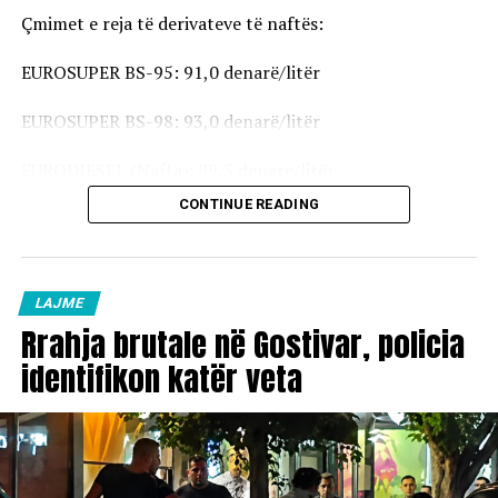
Çmimet e reja të derivateve të naftës:
EUROSUPER BS-95: 91,0 denarë/litër
EUROSUPER BS-98: 93,0 denarë/litër
EURODIESEL (Nafta): 99,5 denarë/litër
CONTINUE READING
Vaji ekstra i lehtë (EL-1): 98,5 denarë/litër
Çmimet e reja do të hyjnë në fuqi pas mesnate dhe do të
vlejnë në të gjitha pikat e karburanteve në vend.
LAJME
Rrahja brutale në Gostivar, policia
identifikon katër veta