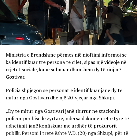
Ministria e Brendshme përmes një njoftimi informoi se
ka identifikuar tre persona të cilët, sipas një videoje në
rrjetet sociale, kanë sulmuar dhunshëm dy të rinj në
Gostivar.
Policia shpjegon se personat e identifikuar janë dy të
mitur nga Gostivari dhe një 20-vjeçar nga Shkupi.
„Dy të mitur nga Gostivari janë thirrur në stacionin
policor për bisedë zyrtare, ndërsa dokumentet e tyre të
udhëtimit janë konfiskuar me urdhër të prokurorit
publik. Personi i tretë është V.D. (20) nga Shkupi, për të