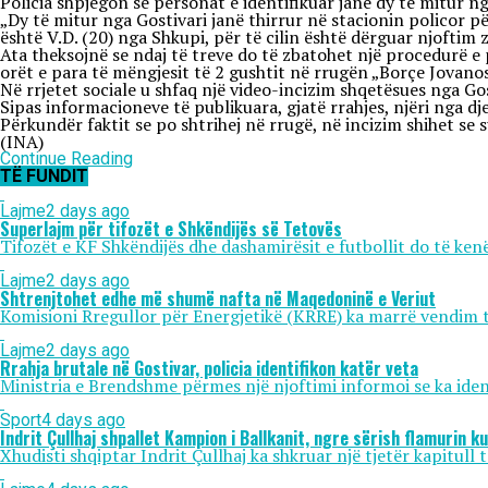
Policia shpjegon se personat e identifikuar janë dy të mitur n
„Dy të mitur nga Gostivari janë thirrur në stacionin policor p
është V.D. (20) nga Shkupi, për të cilin është dërguar njoftim
Ata theksojnë se ndaj të treve do të zbatohet një procedurë e
orët e para të mëngjesit të 2 gushtit në rrugën „Borçe Jovanosk
Në rrjetet sociale u shfaq një video-incizim shqetësues nga Gost
Sipas informacioneve të publikuara, gjatë rrahjes, njëri nga d
Përkundër faktit se po shtrihej në rrugë, në incizim shihet se 
(INA)
Continue Reading
TË FUNDIT
Lajme
2 days ago
Superlajm për tifozët e Shkëndijës së Tetovës
Tifozët e KF Shkëndijës dhe dashamirësit e futbollit do të kenë
Lajme
2 days ago
Shtrenjtohet edhe më shumë nafta në Maqedoninë e Veriut
Komisioni Rregullor për Energjetikë (KRRE) ka marrë vendim të 
Lajme
2 days ago
Rrahja brutale në Gostivar, policia identifikon katër veta
Ministria e Brendshme përmes një njoftimi informoi se ka identif
Sport
4 days ago
Indrit Çullhaj shpallet Kampion i Ballkanit, ngre sërish flamurin k
Xhudisti shqiptar Indrit Çullhaj ka shkruar një tjetër kapitull 