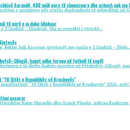
ashkisë Sarandë, 400 mijë euro të shpenzuara dhe askush nuk jep l
itjen e punimeve për rrjetin shpërndarës të ujësjellësit në Gj
më të mirë e jo duke bllokuar
2 Gushtit – Ilindenit, tha se respekti i vërtetë...
këjetesës
 Bekim Sali, ka uruar qytetarët me rastin e 2 Gushtit – Ditës..
hefcë–Gllogjë, hapet edhe turneu në futboll të vogël
rëmjen e së dielës fushën sportive në Përshefcë–Gllogjë, pas 
it “10 Ditët e Republikës së Krushevës”
 manifestimit “10 Ditët e Republikës së Krushevës” 2026, priti 
fitimi pasuror
ërjetshëm Naim Murselin dhe Granit Plavën, ndërsa Kushtrim 