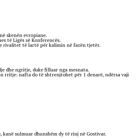
e në skenën evropiane.
ues të Ligës së Konferencës.
valitet të lartë për kalimin në fazën tjetër.
je dhe ngritje, duke filluar nga mesnata.
n rritje: nafta do të shtrenjtohet për 1 denarë, ndërsa vaji
le, kanë sulmuar dhunshëm dy të rinj në Gostivar.