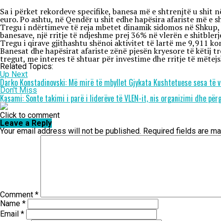
​Sa i përket rekordeve specifike, banesa më e shtrenjtë u shi
euro. Po ashtu, në Qendër u shit edhe hapësira afariste më e 
Tregu i ndërtimeve të reja mbetet dinamik sidomos në Shkup, 
banesave, një rritje të ndjeshme prej 36% në vlerën e shitbler
​Tregu i qirave gjithashtu shënoi aktivitet të lartë me 9,911 k
Banesat dhe hapësirat afariste zënë pjesën kryesore të këtij tr
tregut, me interes të shtuar për investime dhe rritje të mëtej
Related Topics:
Up Next
Darko Konstadinovski: Më mirë të mbyllet Gjykata Kushtetuese sesa të 
Don't Miss
Kasami: Sonte takimi i parë i liderëve të VLEN-it, nis organizimi dhe për
Click to comment
Leave a Reply
Your email address will not be published.
Required fields are m
Comment
*
Name
*
Email
*