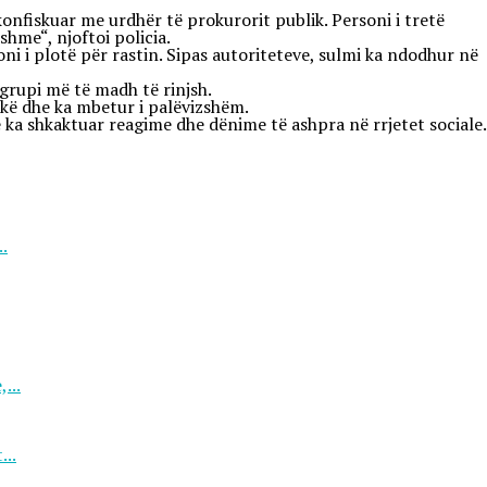
konfiskuar me urdhër të prokurorit publik. Personi i tretë
hme“, njoftoi policia.
i i plotë për rastin. Sipas autoriteteve, sulmi ka ndodhur në
 grupi më të madh të rinjsh.
tokë dhe ka mbetur i palëvizshëm.
që ka shkaktuar reagime dhe dënime të ashpra në rrjetet sociale.
.
...
...