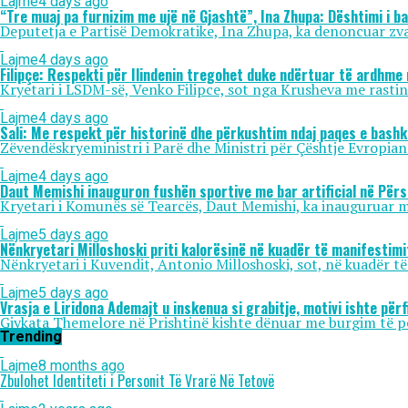
Lajme
4 days ago
“Tre muaj pa furnizim me ujë në Gjashtë”, Ina Zhupa: Dështimi i b
Deputetja e Partisë Demokratike, Ina Zhupa, ka denoncuar zvarr
Lajme
4 days ago
Filipçe: Respekti për Ilindenin tregohet duke ndërtuar të ardhme 
Kryetari i LSDM-së, Venko Filipce, sot nga Krusheva me rastin e 
Lajme
4 days ago
Sali: Me respekt për historinë dhe përkushtim ndaj paqes e bash
Zëvendëskryeministri i Parë dhe Ministri për Çështje Evropiane,
Lajme
4 days ago
Daut Memishi inauguron fushën sportive me bar artificial në Përs
Kryetari i Komunës së Tearcës, Daut Memishi, ka inauguruar mb
Lajme
5 days ago
Nënkryetari Milloshoski priti kalorësinë në kuadër të manifestim
Nënkryetari i Kuvendit, Antonio Milloshoski, sot, në kuadër të
Lajme
5 days ago
Vrasja e Liridona Ademajt u inskenua si grabitje, motivi ishte për
Gjykata Themelore në Prishtinë kishte dënuar me burgim të p
Trending
Lajme
8 months ago
Zbulohet Identiteti i Personit Të Vrarë Në Tetovë