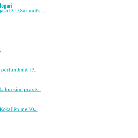
logari
ashtë të Sarandës,...
.
përfundimit të...
kalorësinë pranë...
Kokallën me 30...