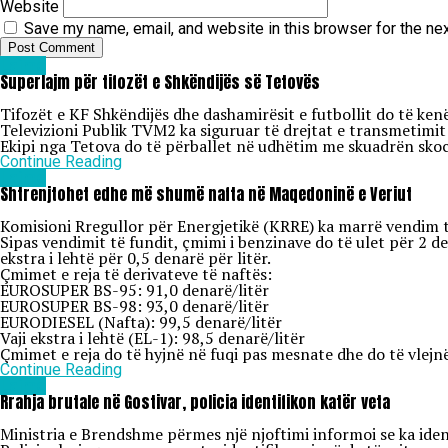
Website
Save my name, email, and website in this browser for the ne
Lajme
Superlajm për tifozët e Shkëndijës së Tetovës
Tifozët e KF Shkëndijës dhe dashamirësit e futbollit do të ke
Televizioni Publik TVM2 ka siguruar të drejtat e transmetimit 
Ekipi nga Tetova do të përballet në udhëtim me skuadrën skoce
Continue Reading
Lajme
Shtrenjtohet edhe më shumë nafta në Maqedoninë e Veriut
Komisioni Rregullor për Energjetikë (KRRE) ka marrë vendim të 
Sipas vendimit të fundit, çmimi i benzinave do të ulet për 2 den
ekstra i lehtë për 0,5 denarë për litër.
Çmimet e reja të derivateve të naftës:
EUROSUPER BS-95: 91,0 denarë/litër
EUROSUPER BS-98: 93,0 denarë/litër
EURODIESEL (Nafta): 99,5 denarë/litër
Vaji ekstra i lehtë (EL-1): 98,5 denarë/litër
Çmimet e reja do të hyjnë në fuqi pas mesnate dhe do të vlejnë
Continue Reading
Lajme
Rrahja brutale në Gostivar, policia identifikon katër veta
Ministria e Brendshme përmes një njoftimi informoi se ka identi