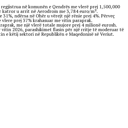
 u regjistrua në komunën e Qendrës me vlerë prej 1,500,000
ër katror u arrit në Aerodrom me 3,784 euro/m².
31%, ndërsa në Ohër u vërejt një rënie prej 4%. Përveç
e vlere prej 37% krahasuar me vitin paraprak.
paraprak, me një vlerë totale mujore prej 4 milionë eurosh.
 vitin 2026, parashikimet flasin për një rritje të moderuar të
in e këtij sektori në Republikën e Maqedonisë së Veriut.