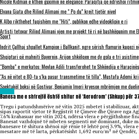
Nicole Kidman e kthen guximin në elegancë: Paraqitja që ndryshoi ritmi
Elvana Gjata dhe Rilind Alimani me ” Po du” krejt tjetër nivel
K Albo rikthehet fuqishëm me “Hiti”, publikon edhe videoklipin e ri
Artisti tetovar Rilind Alimani vjen me projekt të ri në bashkëpunim me E
Sport
Indrit Çullhaj shpallet Kampion i Ballkanit, ngre sërish flamurin kuqezi 
Shqiptari që mahniti Bayernin, Arijon shkëlqen me dy gola e tri asistime
“Bomba” e merkatos: Mevlan Adili transferohet te Shkëndija e Haraçinë
“As në vitet e 80-ta s’ka pasur transmetime të tilla”, Mustafa Ademi kr
Spektakël boksi në Gostivar, Benjamin Imeri kryeson mbrëmjen me dueli
Lajme
Banesa me e shtrejtë është shitur në ‘Aerodrom’ (Shkup) për 3
Tregu i patundshmërive në vitin 2025 mbetet i stabilizuar, ak
sipas raportit vjetor të Regjistrit të Çimeve dhe Qirave nga Ag
7.6% krahasuar me vitin 2024, ndërsa vlera e përgjithshme finan
Banesat vazhdojnë të mbeten segmenti më dominant, duke marr
banesave të shitura shënoi një rënie të lehtë prej 3.9%, vler
mesatare më të larta, përkatësisht 1,692 euro/m² në Qendër