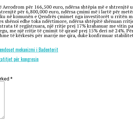
t në Aerodrom për 166,500 euro, ndërsa shtëpia më e shtrenjtë
shtrenjtë për 6,800,000 euro, ndërsa çmimi më i lartë për met
ku në komunën e Qendrës çmimet nga investitorët u rritën me 
jes shënoi edhe toka ndërtimore, ndërsa shtëpitë shënuan rritj
ontrata të regjistruara, një rritje prej 17% krahasuar me vitin 
egu, me një rritje të çmimit të qirasë prej 15% deri në 24%. Për
shme të kërkesës për marrje me qira, duke konfirmuar stabilitet
vendoset mekanizmi i Badenterit
gatitjet për kongresin
arked
*