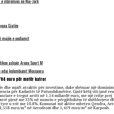
n e mbrëmjes në Nju-Jork
lvana Gjatën
në majën e podiumit
s
itikon ashpër Arena Sport M
n ndaj kolumbianit Mosquera
784 euro për metër katror
tiv dhe mjaft atraktiv për investime, duke shënuar një domini
jencia për Kadastër të Patundshmërive. Gjatë këtij viti janë rea
ciare e tregut arriti në 1.14 miliardë euro, me një rritje prej
ë pjesë me 33% në numrin e përgjithshëm të shitblerjeve dhe 
a e tyre u rrit me 10.8%. Komunat më aktive mbeten Qendra, Ae
, 1,558 euro/m² në Aerodrom dhe 1,419 euro/m² në Karposh.