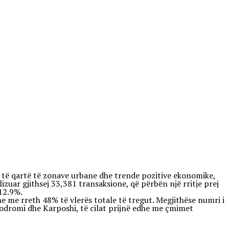
m të qartë të zonave urbane dhe trende pozitive ekonomike,
lizuar gjithsej 33,381 transaksione, që përbën një rritje prej
 12.9%.
me rreth 48% të vlerës totale të tregut. Megjithëse numri i
rodromi dhe Karposhi, të cilat prijnë edhe me çmimet