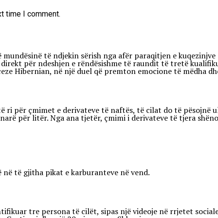
xt time I comment.
në mundësinë të ndjekin sërish nga afër paraqitjen e kuqezinjv
direkt për ndeshjen e rëndësishme të raundit të tretë kualifik
ze Hibernian, në një duel që premton emocione të mëdha dhe ri
ri për çmimet e derivateve të naftës, të cilat do të pësojnë ul
arë për litër. Nga ana tjetër, çmimi i derivateve të tjera shëno
 në të gjitha pikat e karburanteve në vend.
fikuar tre persona të cilët, sipas një videoje në rrjetet socia