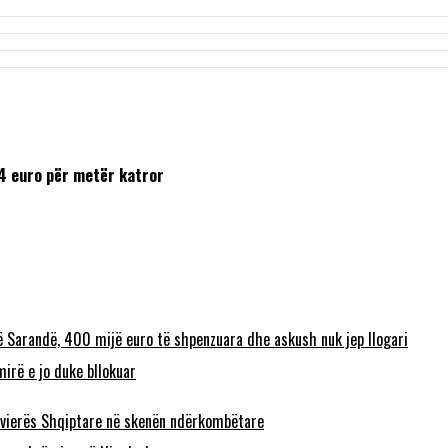
84 euro për metër katror
ë Sarandë, 400 mijë euro të shpenzuara dhe askush nuk jep llogari
irë e jo duke bllokuar
 Rivierës Shqiptare në skenën ndërkombëtare