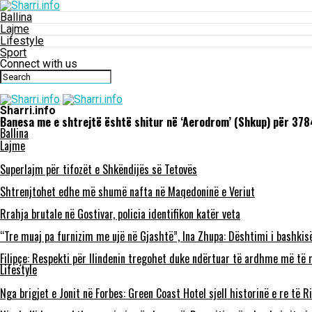
Ballina
Lajme
Lifestyle
Sport
Connect with us
Sharri.info
Banesa me e shtrejtë është shitur në ‘Aerodrom’ (Shkup) për 37
Ballina
Lajme
Superlajm për tifozët e Shkëndijës së Tetovës
Shtrenjtohet edhe më shumë nafta në Maqedoninë e Veriut
Rrahja brutale në Gostivar, policia identifikon katër veta
“Tre muaj pa furnizim me ujë në Gjashtë”, Ina Zhupa: Dështimi i bashkis
Filipçe: Respekti për Ilindenin tregohet duke ndërtuar të ardhme më të m
Lifestyle
Nga brigjet e Jonit në Forbes: Green Coast Hotel sjell historinë e re të