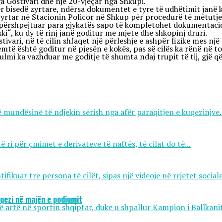
ga Gostivari dhe një 20-vjeçar nga Shkupi.
ër bisedë zyrtare, ndërsa dokumentet e tyre të udhëtimit janë 
 zyrtar në Stacionin Policor në Shkup për procedurë të mëtutjes
 përshpejtuar para gjykatës sapo të kompletohet dokumentacion
i“, ku dy të rinj janë goditur me mjete dhe shkopinj druri.
ivari, në të cilin shfaqet një përleshje e ashpër fizike mes një
jemtë është goditur në pjesën e kokës, pas së cilës ka rënë në 
sulmi ka vazhduar me goditje të shumta ndaj trupit të tij, gjë 
 mundësinë të ndjekin sërish nga afër paraqitjen e kuqezinjve..
ri për çmimet e derivateve të naftës, të cilat do të...
ikuar tre persona të cilët, sipas një videoje në rrjetet sociale,
uqezi në majën e podiumit
të artë në sportin shqiptar, duke u shpallur Kampion i Ballkanit