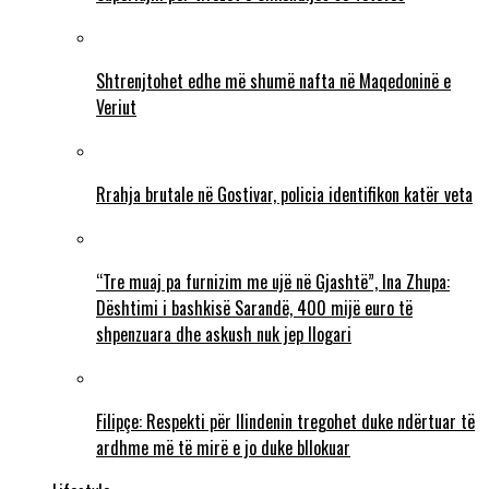
Shtrenjtohet edhe më shumë nafta në Maqedoninë e
Veriut
Rrahja brutale në Gostivar, policia identifikon katër veta
“Tre muaj pa furnizim me ujë në Gjashtë”, Ina Zhupa:
Dështimi i bashkisë Sarandë, 400 mijë euro të
shpenzuara dhe askush nuk jep llogari
Filipçe: Respekti për Ilindenin tregohet duke ndërtuar të
ardhme më të mirë e jo duke bllokuar