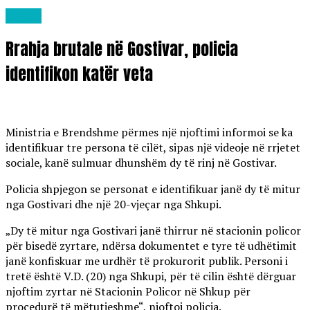
Lajme
Rrahja brutale në Gostivar, policia
identifikon katër veta
Ministria e Brendshme përmes një njoftimi informoi se ka
identifikuar tre persona të cilët, sipas një videoje në rrjetet
sociale, kanë sulmuar dhunshëm dy të rinj në Gostivar.
Policia shpjegon se personat e identifikuar janë dy të mitur
nga Gostivari dhe një 20-vjeçar nga Shkupi.
„Dy të mitur nga Gostivari janë thirrur në stacionin policor
për bisedë zyrtare, ndërsa dokumentet e tyre të udhëtimit
janë konfiskuar me urdhër të prokurorit publik. Personi i
tretë është V.D. (20) nga Shkupi, për të cilin është dërguar
njoftim zyrtar në Stacionin Policor në Shkup për
procedurë të mëtutjeshme“, njoftoi policia.