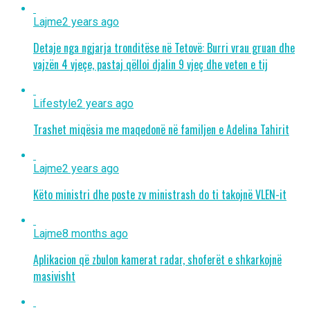
Lajme
2 years ago
Detaje nga ngjarja tronditëse në Tetovë: Burri vrau gruan dhe
vajzën 4 vjeçe, pastaj qëlloi djalin 9 vjeç dhe veten e tij
Lifestyle
2 years ago
Trashet miqësia me maqedonë në familjen e Adelina Tahirit
Lajme
2 years ago
Këto ministri dhe poste zv ministrash do ti takojnë VLEN-it
Lajme
8 months ago
Aplikacion që zbulon kamerat radar, shoferët e shkarkojnë
masivisht