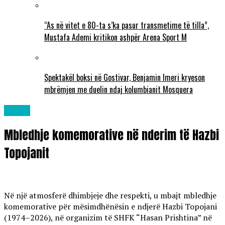
“As në vitet e 80-ta s’ka pasur transmetime të tilla”,
Mustafa Ademi kritikon ashpër Arena Sport M
Spektakël boksi në Gostivar, Benjamin Imeri kryeson
mbrëmjen me duelin ndaj kolumbianit Mosquera
Lajme
Mbledhje komemorative në nderim të Hazbi
Topojanit
Në një atmosferë dhimbjeje dhe respekti, u mbajt mbledhje
komemorative për mësimdhënësin e ndjerë Hazbi Topojani
(1974–2026), në organizim të SHFK “Hasan Prishtina” në