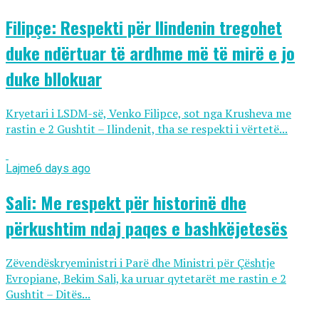
Filipçe: Respekti për Ilindenin tregohet
duke ndërtuar të ardhme më të mirë e jo
duke bllokuar
Kryetari i LSDM-së, Venko Filipce, sot nga Krusheva me
rastin e 2 Gushtit – Ilindenit, tha se respekti i vërtetë...
Lajme
6 days ago
Sali: Me respekt për historinë dhe
përkushtim ndaj paqes e bashkëjetesës
Zëvendëskryeministri i Parë dhe Ministri për Çështje
Evropiane, Bekim Sali, ka uruar qytetarët me rastin e 2
Gushtit – Ditës...