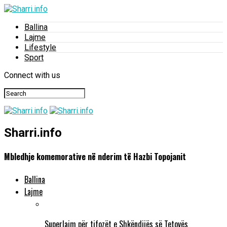
Ballina
Lajme
Lifestyle
Sport
Connect with us
Sharri.info
Mbledhje komemorative në nderim të Hazbi Topojanit
Ballina
Lajme
Superlajm për tifozët e Shkëndijës së Tetovës