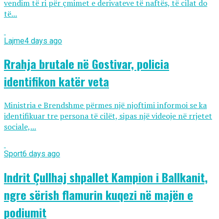
vendim të ri për çmimet e derivateve të naftës, të cilat do
të...
Lajme
4 days ago
Rrahja brutale në Gostivar, policia
identifikon katër veta
Ministria e Brendshme përmes një njoftimi informoi se ka
identifikuar tre persona të cilët, sipas një videoje në rrjetet
sociale,...
Sport
6 days ago
Indrit Çullhaj shpallet Kampion i Ballkanit,
ngre sërish flamurin kuqezi në majën e
podiumit