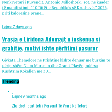
Nënkryetari i Kuvendit, Antonio Milloshoski, sot, në kuadër
të manifestimit “10 Ditët e Republikës së Krushevës” 2026,
priti kalorësinë pranë...
Lajme
7 days ago
Vrasja e Liridona Ademajt u inskenua si
grabitje, motivi ishte përfitimi pasuror
Gjykata Themelore në Prishtinë kishte dënuar me burgim të
përjetshëm Naim Murselin dhe Granit Plavën, ndërsa
Kushtrim Kokallën me 30...
Trending
Lajme
9 months ago
Zbulohet Identiteti i Personit Të Vrarë Në Tetovë