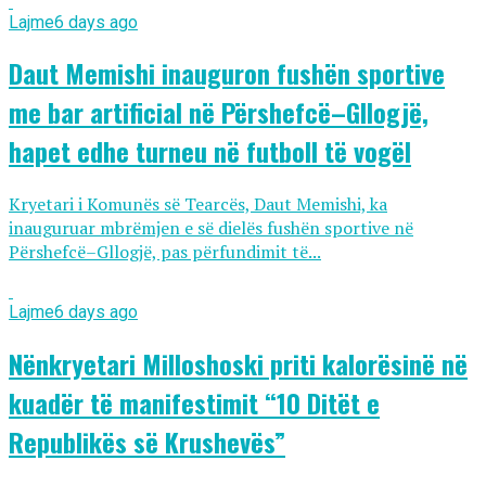
Lajme
6 days ago
Daut Memishi inauguron fushën sportive
me bar artificial në Përshefcë–Gllogjë,
hapet edhe turneu në futboll të vogël
Kryetari i Komunës së Tearcës, Daut Memishi, ka
inauguruar mbrëmjen e së dielës fushën sportive në
Përshefcë–Gllogjë, pas përfundimit të...
Lajme
6 days ago
Nënkryetari Milloshoski priti kalorësinë në
kuadër të manifestimit “10 Ditët e
Republikës së Krushevës”