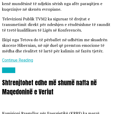
kenë mundësinë të ndjekin sërish nga afër paraqitjen e
kuqezinjve në skenën evropiane.
Televizioni Publik TVM2 ka siguruar të drejtat e
transmetimit direkt për ndeshjen e rëndësishme të raundit
të tretë kualifikues të Ligës së Konferencës.
Ekipi nga Tetova do të përballet në udhëtim me skuadrën
skoceze Hibernian, në një duel që premton emocione të
mëdha dhe rivalitet të lartë për kalimin në fazën tjetër.
Continue Reading
Lajme
Shtrenjtohet edhe më shumë nafta në
Maqedoninë e Veriut
Komisioni Rregullor për Energjetikë (KRRE) ka marrë