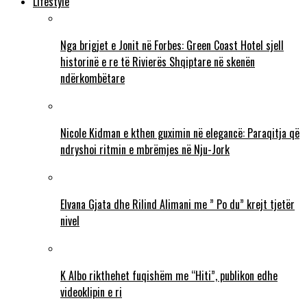
Lifestyle
Nga brigjet e Jonit në Forbes: Green Coast Hotel sjell
historinë e re të Rivierës Shqiptare në skenën
ndërkombëtare
Nicole Kidman e kthen guximin në elegancë: Paraqitja që
ndryshoi ritmin e mbrëmjes në Nju-Jork
Elvana Gjata dhe Rilind Alimani me ” Po du” krejt tjetër
nivel
K Albo rikthehet fuqishëm me “Hiti”, publikon edhe
videoklipin e ri