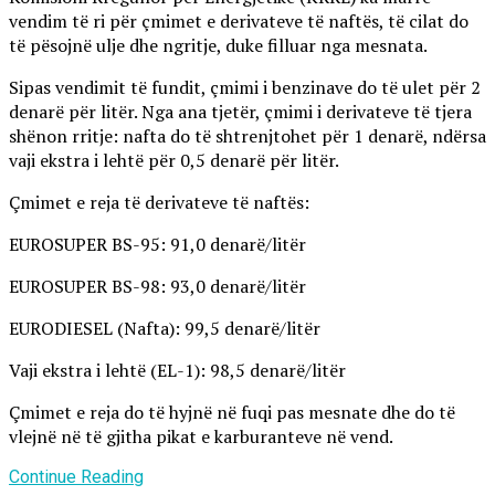
vendim të ri për çmimet e derivateve të naftës, të cilat do
të pësojnë ulje dhe ngritje, duke filluar nga mesnata.
Sipas vendimit të fundit, çmimi i benzinave do të ulet për 2
denarë për litër. Nga ana tjetër, çmimi i derivateve të tjera
shënon rritje: nafta do të shtrenjtohet për 1 denarë, ndërsa
vaji ekstra i lehtë për 0,5 denarë për litër.
Çmimet e reja të derivateve të naftës:
EUROSUPER BS-95: 91,0 denarë/litër
EUROSUPER BS-98: 93,0 denarë/litër
EURODIESEL (Nafta): 99,5 denarë/litër
Vaji ekstra i lehtë (EL-1): 98,5 denarë/litër
Çmimet e reja do të hyjnë në fuqi pas mesnate dhe do të
vlejnë në të gjitha pikat e karburanteve në vend.
Continue Reading