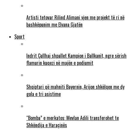
Artisti tetovar Rilind Alimani vjen me projekt të ri në
bashkëpunim me Elvana Gjatën
Sport
Indrit Çullhaj shpallet Kampion i Ballkanit, ngre sërish
flamurin kuqezi në majën e podiumit
Shqiptari që mahniti Bayernin, Arijon shkëlqen me dy
gola e tri asistime
“Bomba” e merkatos: Mevlan Adili transferohet te
Shkëndija e Haraçinës