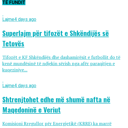
TË FUNDIT
Lajme
4 days ago
Superlajm për tifozët e Shkëndijës së
Tetovës
Tifozët e KF Shkëndijës dhe dashamirësit e futbollit do të
kenë mundësinë të ndjekin sërish nga afër paraqitjen e
kuqezinjve...
Lajme
4 days ago
Shtrenjtohet edhe më shumë nafta në
Maqedoninë e Veriut
Komisioni Rregullor për Energjetikë (KRRE) ka marrë