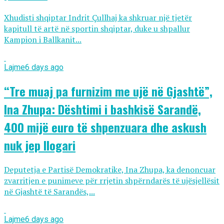
Xhudisti shqiptar Indrit Çullhaj ka shkruar një tjetër
kapitull të artë në sportin shqiptar, duke u shpallur
Kampion i Ballkanit...
Lajme
6 days ago
“Tre muaj pa furnizim me ujë në Gjashtë”,
Ina Zhupa: Dështimi i bashkisë Sarandë,
400 mijë euro të shpenzuara dhe askush
nuk jep llogari
Deputetja e Partisë Demokratike, Ina Zhupa, ka denoncuar
zvarritjen e punimeve për rrjetin shpërndarës të ujësjellësit
në Gjashtë të Sarandës,...
Lajme
6 days ago