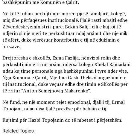
bashkëpunim me Komunën e Çairit.
Në këtë tubim përkujtimor morën pjesë familjarë, kolegë,
miq dhe përfaqësues institucionalë. Fjalë rasti mbajti edhe
Zëvendëskryeministri i parë, Bekim Sali, i cili e kujtoi të
ndjerin si një njeri të përkushtuar ndaj arsimit dhe një mik
të afërt, duke vlerësuar kontributin e tij në edukimin e
brezave.
Drejtoresha e shkollës, Esma Fazlija, nënvizoi rolin dhe
përkushtimin e tij në arsim, ndërsa kolegu Xhelal Ramadani
ndau kujtime personale nga bashkëpunimi i tyre ndër vite.
Nga Komuna e Çairit, Mjellma Gashi theksoi angazhimin e
tij institucional, duke veçuar edhe drejtimin e Shkollës për
të rritur “Anton Semejnoviq Makarenko”.
Në fund, në një moment tejet emocional, djali i tij, Ermal
Topojani, ndau disa fjalë prekëse për babain e tij.
Kujtimi për Hazbi Topojanin do të mbetet i përjetshëm.
Related Topics: