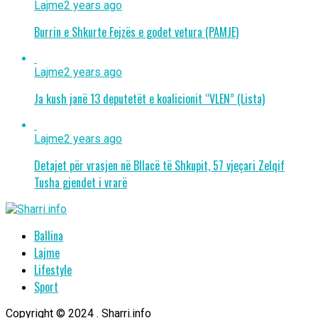
Lajme
2 years ago
Burrin e Shkurte Fejzës e godet vetura (PAMJE)
Lajme
2 years ago
Ja kush janë 13 deputetët e koalicionit “VLEN” (Lista)
Lajme
2 years ago
Detajet për vrasjen në Bllacë të Shkupit, 57 vjeçari Zelqif
Tusha gjendet i vrarë
Ballina
Lajme
Lifestyle
Sport
Copyright © 2024 . Sharri.info