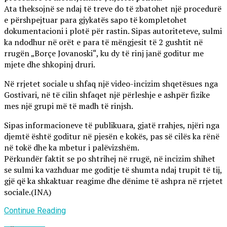
Ata theksojnë se ndaj të treve do të zbatohet një procedurë
e përshpejtuar para gjykatës sapo të kompletohet
dokumentacioni i plotë për rastin. Sipas autoriteteve, sulmi
ka ndodhur në orët e para të mëngjesit të 2 gushtit në
rrugën „Borçe Jovanoski“, ku dy të rinj janë goditur me
mjete dhe shkopinj druri.
Në rrjetet sociale u shfaq një video-incizim shqetësues nga
Gostivari, në të cilin shfaqet një përleshje e ashpër fizike
mes një grupi më të madh të rinjsh.
Sipas informacioneve të publikuara, gjatë rrahjes, njëri nga
djemtë është goditur në pjesën e kokës, pas së cilës ka rënë
në tokë dhe ka mbetur i palëvizshëm.
Përkundër faktit se po shtrihej në rrugë, në incizim shihet
se sulmi ka vazhduar me goditje të shumta ndaj trupit të tij,
gjë që ka shkaktuar reagime dhe dënime të ashpra në rrjetet
sociale.(INA)
Continue Reading