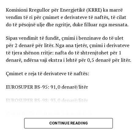
Komisioni Rregullor për Energjetikë (KRRE) ka marrë
vendim të ri për çmimet e derivateve të naftës, të cilat
do të pësojnë ulje dhe ngritje, duke filluar nga mesnata.
Sipas vendimit të fundit, çmimi i benzinave do të ulet
për 2 denarë për litër. Nga ana tjetër, çmimi i derivateve
të tjera shënon rritje: nafta do të shtrenjtohet për 1
denarë, ndërsa vaji ekstra i lehtë për 0,5 denarë për litër.
Çmimet e reja të derivateve të naftës:
EUROSUPER BS-95: 91,0 denarë/litër
EUROSUPER BS-98: 93,0 denarë/litër
EURODIESEL (Nafta): 99,5 denarë/litër
CONTINUE READING
Vaji ekstra i lehtë (EL-1): 98,5 denarë/litër