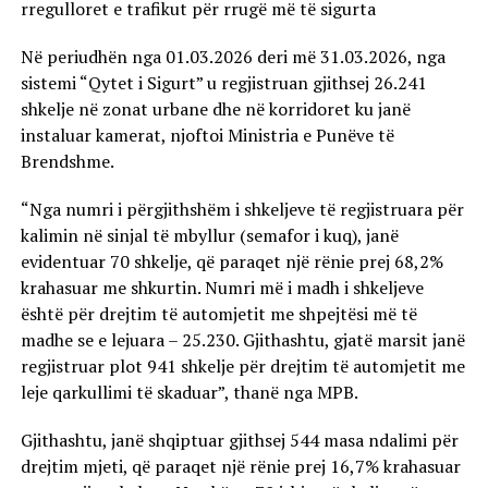
rregulloret e trafikut për rrugë më të sigurta
Në periudhën nga 01.03.2026 deri më 31.03.2026, nga
sistemi “Qytet i Sigurt” u regjistruan gjithsej 26.241
shkelje në zonat urbane dhe në korridoret ku janë
instaluar kamerat, njoftoi Ministria e Punëve të
Brendshme.
“Nga numri i përgjithshëm i shkeljeve të regjistruara për
kalimin në sinjal të mbyllur (semafor i kuq), janë
evidentuar 70 shkelje, që paraqet një rënie prej 68,2%
krahasuar me shkurtin. Numri më i madh i shkeljeve
është për drejtim të automjetit me shpejtësi më të
madhe se e lejuara – 25.230. Gjithashtu, gjatë marsit janë
regjistruar plot 941 shkelje për drejtim të automjetit me
leje qarkullimi të skaduar”, thanë nga MPB.
Gjithashtu, janë shqiptuar gjithsej 544 masa ndalimi për
drejtim mjeti, që paraqet një rënie prej 16,7% krahasuar