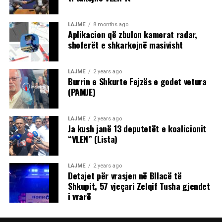
LAJME
8 months ago
Aplikacion që zbulon kamerat radar,
shoferët e shkarkojnë masivisht
LAJME
2 years ago
Burrin e Shkurte Fejzës e godet vetura
(PAMJE)
LAJME
2 years ago
Ja kush janë 13 deputetët e koalicionit
“VLEN” (Lista)
LAJME
2 years ago
Detajet për vrasjen në Bllacë të
Shkupit, 57 vjeçari Zelqif Tusha gjendet
i vrarë