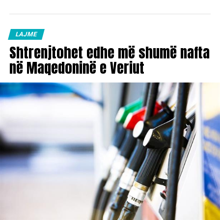
LAJME
Shtrenjtohet edhe më shumë nafta
në Maqedoninë e Veriut