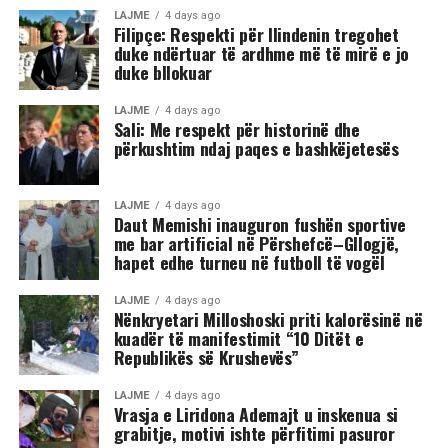
LAJME
4 days ago
Filipçe: Respekti për Ilindenin tregohet
duke ndërtuar të ardhme më të mirë e jo
duke bllokuar
LAJME
4 days ago
Sali: Me respekt për historinë dhe
përkushtim ndaj paqes e bashkëjetesës
LAJME
4 days ago
Daut Memishi inauguron fushën sportive
me bar artificial në Përshefcë–Gllogjë,
hapet edhe turneu në futboll të vogël
LAJME
4 days ago
Nënkryetari Milloshoski priti kalorësinë në
kuadër të manifestimit “10 Ditët e
Republikës së Krushevës”
LAJME
4 days ago
Vrasja e Liridona Ademajt u inskenua si
grabitje, motivi ishte përfitimi pasuror