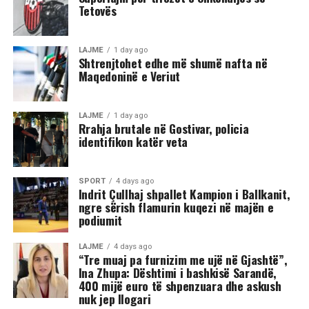
Tetovës
Në rrjetet sociale u shfaq një video-incizim shqetësues
nga Gostivari, në të cilin shfaqet një përleshje e ashpër
fizike mes një grupi më të madh të rinjsh.
LAJME
1 day ago
Shtrenjtohet edhe më shumë nafta në
Maqedoninë e Veriut
Sipas informacioneve të publikuara, gjatë rrahjes, njëri
nga djemtë është goditur në pjesën e kokës, pas së cilës
ka rënë në tokë dhe ka mbetur i palëvizshëm.
LAJME
1 day ago
Përkundër faktit se po shtrihej në rrugë, në incizim
Rrahja brutale në Gostivar, policia
identifikon katër veta
shihet se sulmi ka vazhduar me goditje të shumta ndaj
trupit të tij, gjë që ka shkaktuar reagime dhe dënime të
ashpra në rrjetet sociale.(INA)
SPORT
4 days ago
Indrit Çullhaj shpallet Kampion i Ballkanit,
ngre sërish flamurin kuqezi në majën e
podiumit
LAJME
4 days ago
“Tre muaj pa furnizim me ujë në Gjashtë”,
Ina Zhupa: Dështimi i bashkisë Sarandë,
400 mijë euro të shpenzuara dhe askush
nuk jep llogari