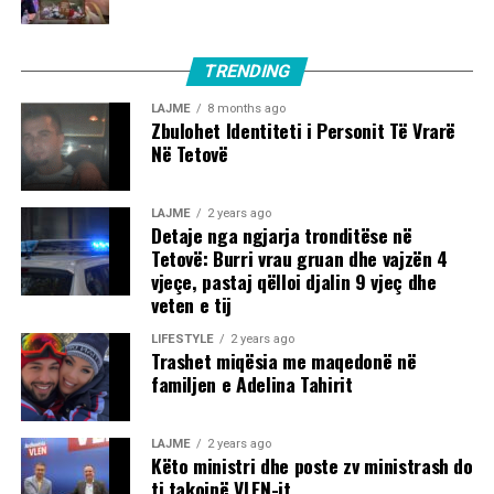
TRENDING
LAJME
8 months ago
Zbulohet Identiteti i Personit Të Vrarë
Në Tetovë
LAJME
2 years ago
Detaje nga ngjarja tronditëse në
Tetovë: Burri vrau gruan dhe vajzën 4
vjeçe, pastaj qëlloi djalin 9 vjeç dhe
veten e tij
LIFESTYLE
2 years ago
Trashet miqësia me maqedonë në
familjen e Adelina Tahirit
LAJME
2 years ago
Këto ministri dhe poste zv ministrash do
ti takojnë VLEN-it