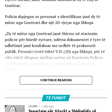
Gostivar.
Policia shpjegon se personat e identifikuar janë dy të
mitur nga Gostivari dhe një 20-vjeçar nga Shkupi.
„Dy të mitur nga Gostivari janë thirrur në stacionin
policor për bisedë zyrtare, ndërsa dokumentet e tyre të
udhëtimit janë konfiskuar me urdhër të prokurorit
publik. Personi i tretë është V.D. (20) nga Shkupi, për të
cilin është dërguar njoftim zyrtar në Stacionin Policor
në Shkup për procedurë të mëtutjeshme“, njoftoi
policia.
Ata theksojnë se ndaj të treve do të zbatohet një
CONTINUE READING
procedurë e përshpejtuar para gjykatës sapo të
kompletohet dokumentacioni i plotë për rastin. Sipas
autoriteteve, sulmi ka ndodhur në orët e para të
TË FUNDIT
mëngjesit të 2 gushtit në rrugën „Borçe Jovanoski“, ku
dy të rinj janë goditur me mjete dhe shkopinj druri.
LAJME
1 day ago
Superlajm për tifozët e Shkëndijës së