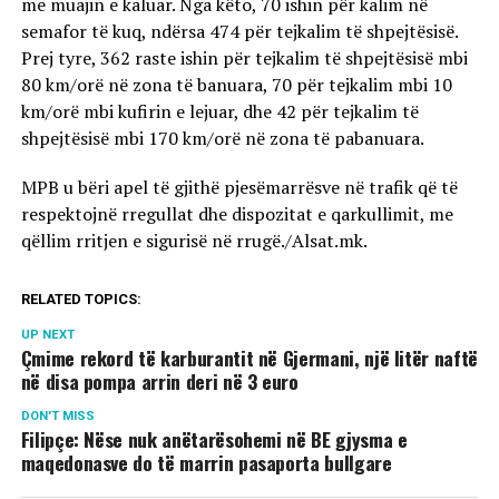
me muajin e kaluar. Nga këto, 70 ishin për kalim në
semafor të kuq, ndërsa 474 për tejkalim të shpejtësisë.
Prej tyre, 362 raste ishin për tejkalim të shpejtësisë mbi
80 km/orë në zona të banuara, 70 për tejkalim mbi 10
km/orë mbi kufirin e lejuar, dhe 42 për tejkalim të
shpejtësisë mbi 170 km/orë në zona të pabanuara.
MPB u bëri apel të gjithë pjesëmarrësve në trafik që të
respektojnë rregullat dhe dispozitat e qarkullimit, me
qëllim rritjen e sigurisë në rrugë./Alsat.mk.
RELATED TOPICS:
UP NEXT
Çmime rekord të karburantit në Gjermani, një litër naftë
në disa pompa arrin deri në 3 euro
DON'T MISS
Filipçe: Nëse nuk anëtarësohemi në BE gjysma e
maqedonasve do të marrin pasaporta bullgare