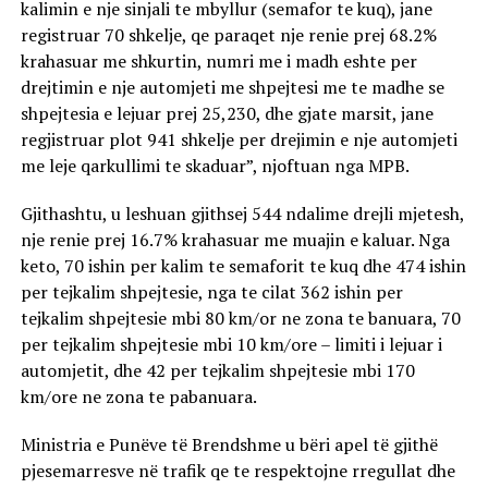
kalimin e nje sinjali te mbyllur (semafor te kuq), jane
registruar 70 shkelje, qe paraqet nje renie prej 68.2%
krahasuar me shkurtin, numri me i madh eshte per
drejtimin e nje automjeti me shpejtesi me te madhe se
shpejtesia e lejuar prej 25,230, dhe gjate marsit, jane
regjistruar plot 941 shkelje per drejimin e nje automjeti
me leje qarkullimi te skaduar”, njoftuan nga MPB.
Gjithashtu, u leshuan gjithsej 544 ndalime drejli mjetesh,
nje renie prej 16.7% krahasuar me muajin e kaluar. Nga
keto, 70 ishin per kalim te semaforit te kuq dhe 474 ishin
per tejkalim shpejtesie, nga te cilat 362 ishin per
tejkalim shpejtesie mbi 80 km/or ne zona te banuara, 70
per tejkalim shpejtesie mbi 10 km/ore – limiti i lejuar i
automjetit, dhe 42 per tejkalim shpejtesie mbi 170
km/ore ne zona te pabanuara.
Ministria e Punëve të Brendshme u bëri apel të gjithë
pjesemarresve në trafik qe te respektojne rregullat dhe