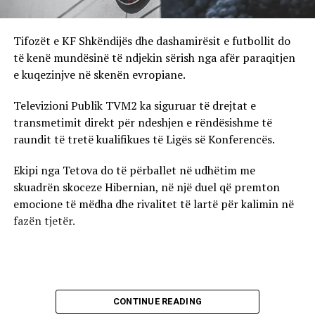
Tifozët e KF Shkëndijës dhe dashamirësit e futbollit do
të kenë mundësinë të ndjekin sërish nga afër paraqitjen
e kuqezinjve në skenën evropiane.
Televizioni Publik TVM2 ka siguruar të drejtat e
transmetimit direkt për ndeshjen e rëndësishme të
raundit të tretë kualifikues të Ligës së Konferencës.
Ekipi nga Tetova do të përballet në udhëtim me
skuadrën skoceze Hibernian, në një duel që premton
emocione të mëdha dhe rivalitet të lartë për kalimin në
fazën tjetër.
CONTINUE READING