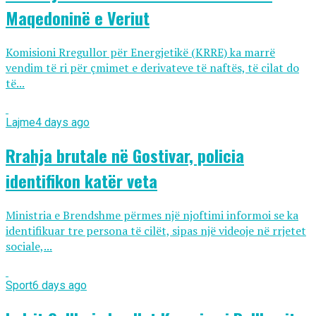
Maqedoninë e Veriut
Komisioni Rregullor për Energjetikë (KRRE) ka marrë
vendim të ri për çmimet e derivateve të naftës, të cilat do
të...
Lajme
4 days ago
Rrahja brutale në Gostivar, policia
identifikon katër veta
Ministria e Brendshme përmes një njoftimi informoi se ka
identifikuar tre persona të cilët, sipas një videoje në rrjetet
sociale,...
Sport
6 days ago