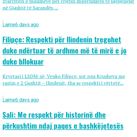
zvarritjen e punimeve për rrjetin shpërndarës të ujësjellësit
në Gjashtë të Sarandës,...
Lajme
6 days ago
Filipçe: Respekti për Ilindenin tregohet
duke ndërtuar të ardhme më të mirë e jo
duke bllokuar
Kryetari i LSDM-së, Venko Filipce, sot nga Krusheva me
rastin e 2 Gushtit – Ilindenit, tha se respekti i vërtetë...
Lajme
6 days ago
Sali: Me respekt për historinë dhe
përkushtim ndaj paqes e bashkëjetesës