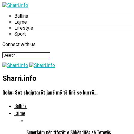
Ballina
Lajme
Lifestyle
Sport
Connect with us
Sharri.info
Qoku: Sot shqiptarët janë më të lirë se kurrë…
Ballina
Lajme
Superlajm për tifozët e Shkëndijës së Tetovës