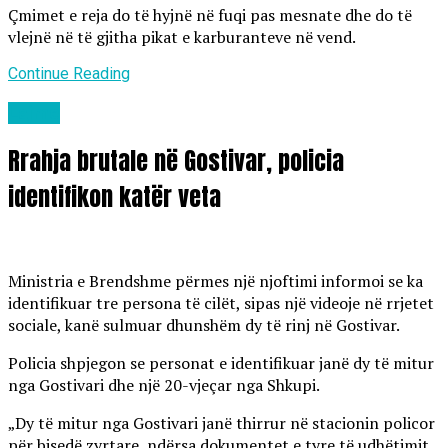
Çmimet e reja do të hyjnë në fuqi pas mesnate dhe do të
vlejnë në të gjitha pikat e karburanteve në vend.
Continue Reading
Lajme
Rrahja brutale në Gostivar, policia
identifikon katër veta
Ministria e Brendshme përmes një njoftimi informoi se ka
identifikuar tre persona të cilët, sipas një videoje në rrjetet
sociale, kanë sulmuar dhunshëm dy të rinj në Gostivar.
Policia shpjegon se personat e identifikuar janë dy të mitur
nga Gostivari dhe një 20-vjeçar nga Shkupi.
„Dy të mitur nga Gostivari janë thirrur në stacionin policor
për bisedë zyrtare, ndërsa dokumentet e tyre të udhëtimit