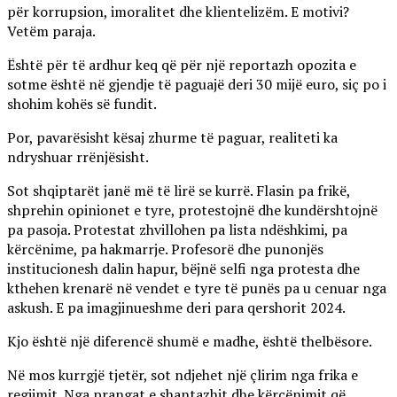
për korrupsion, imoralitet dhe klientelizëm. E motivi?
Vetëm paraja.
Është për të ardhur keq që për një reportazh opozita e
sotme është në gjendje të paguajë deri 30 mijë euro, siç po i
shohim kohës së fundit.
Por, pavarësisht kësaj zhurme të paguar, realiteti ka
ndryshuar rrënjësisht.
Sot shqiptarët janë më të lirë se kurrë. Flasin pa frikë,
shprehin opinionet e tyre, protestojnë dhe kundërshtojnë
pa pasoja. Protestat zhvillohen pa lista ndëshkimi, pa
kërcënime, pa hakmarrje. Profesorë dhe punonjës
institucionesh dalin hapur, bëjnë selfi nga protesta dhe
kthehen krenarë në vendet e tyre të punës pa u cenuar nga
askush. E pa imagjinueshme deri para qershorit 2024.
Kjo është një diferencë shumë e madhe, është thelbësore.
Në mos kurrgjë tjetër, sot ndjehet një çlirim nga frika e
regjimit. Nga prangat e shantazhit dhe kërcënimit që