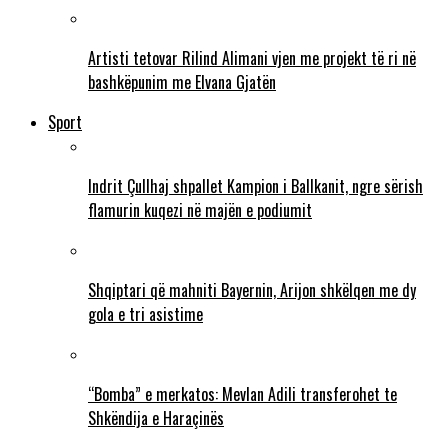
Artisti tetovar Rilind Alimani vjen me projekt të ri në
bashkëpunim me Elvana Gjatën
Sport
Indrit Çullhaj shpallet Kampion i Ballkanit, ngre sërish
flamurin kuqezi në majën e podiumit
Shqiptari që mahniti Bayernin, Arijon shkëlqen me dy
gola e tri asistime
“Bomba” e merkatos: Mevlan Adili transferohet te
Shkëndija e Haraçinës