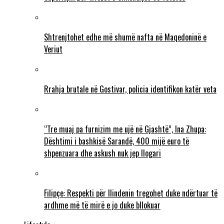
Shtrenjtohet edhe më shumë nafta në Maqedoninë e
Veriut
Rrahja brutale në Gostivar, policia identifikon katër veta
“Tre muaj pa furnizim me ujë në Gjashtë”, Ina Zhupa:
Dështimi i bashkisë Sarandë, 400 mijë euro të
shpenzuara dhe askush nuk jep llogari
Filipçe: Respekti për Ilindenin tregohet duke ndërtuar të
ardhme më të mirë e jo duke bllokuar