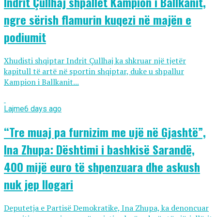
Indrit Çullhaj shpallet Kampion i Ballkanit,
ngre sërish flamurin kuqezi në majën e
podiumit
Xhudisti shqiptar Indrit Çullhaj ka shkruar një tjetër
kapitull të artë në sportin shqiptar, duke u shpallur
Kampion i Ballkanit...
Lajme
6 days ago
“Tre muaj pa furnizim me ujë në Gjashtë”,
Ina Zhupa: Dështimi i bashkisë Sarandë,
400 mijë euro të shpenzuara dhe askush
nuk jep llogari
Deputetja e Partisë Demokratike, Ina Zhupa, ka denoncuar