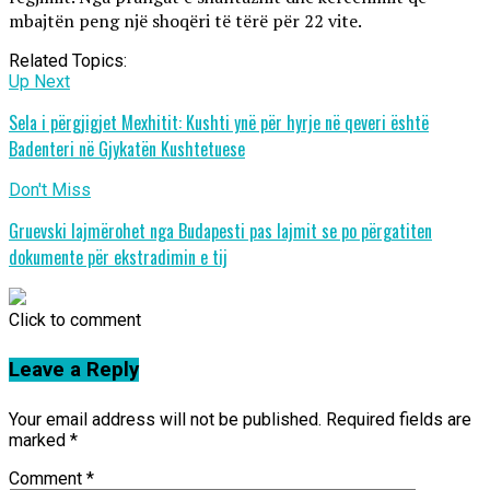
mbajtën peng një shoqëri të tërë për 22 vite.
Related Topics:
Up Next
Sela i përgjigjet Mexhitit: Kushti ynë për hyrje në qeveri është
Badenteri në Gjykatën Kushtetuese
Don't Miss
Gruevski lajmërohet nga Budapesti pas lajmit se po përgatiten
dokumente për ekstradimin e tij
Click to comment
Leave a Reply
Your email address will not be published.
Required fields are
marked
*
Comment
*