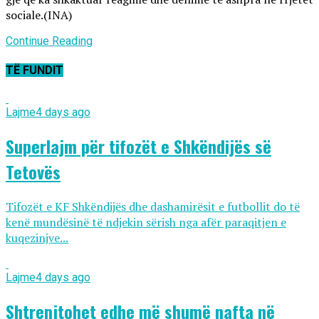
sociale.(INA)
Continue Reading
TË FUNDIT
Lajme
4 days ago
Superlajm për tifozët e Shkëndijës së
Tetovës
Tifozët e KF Shkëndijës dhe dashamirësit e futbollit do të
kenë mundësinë të ndjekin sërish nga afër paraqitjen e
kuqezinjve...
Lajme
4 days ago
Shtrenjtohet edhe më shumë nafta në