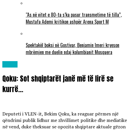
“As në vitet e 80-ta s’ka pasur transmetime të tilla”,
Mustafa Ademi kritikon ashpër Arena Sport M
Spektakël boksi në Gostivar, Benjamin Imeri kryeson
mbrëmjen me duelin ndaj kolumbianit Mosquera
Lajme
Qoku: Sot shqiptarët janë më të lirë se
kurrë…
Deputeti i VLEN-it, Bekim Qoku, ka reaguar përmes një
qëndrimi publik lidhur me zhvillimet politike dhe mediatike
në vend, duke theksuar se opozita shqiptare aktuale gëzon