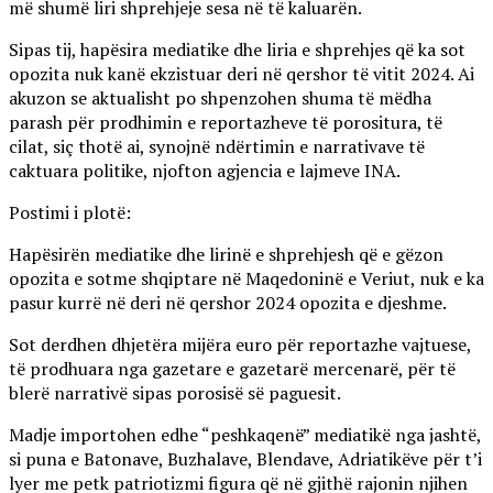
më shumë liri shprehjeje sesa në të kaluarën.
Sipas tij, hapësira mediatike dhe liria e shprehjes që ka sot
opozita nuk kanë ekzistuar deri në qershor të vitit 2024. Ai
akuzon se aktualisht po shpenzohen shuma të mëdha
parash për prodhimin e reportazheve të porositura, të
cilat, siç thotë ai, synojnë ndërtimin e narrativave të
caktuara politike, njofton agjencia e lajmeve INA.
Postimi i plotë:
Hapësirën mediatike dhe lirinë e shprehjesh që e gëzon
opozita e sotme shqiptare në Maqedoninë e Veriut, nuk e ka
pasur kurrë në deri në qershor 2024 opozita e djeshme.
Sot derdhen dhjetëra mijëra euro për reportazhe vajtuese,
të prodhuara nga gazetare e gazetarë mercenarë, për të
blerë narrativë sipas porosisë së paguesit.
Madje importohen edhe “peshkaqenë” mediatikë nga jashtë,
si puna e Batonave, Buzhalave, Blendave, Adriatikëve për t’i
lyer me petk patriotizmi figura që në gjithë rajonin njihen