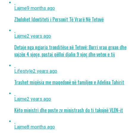
Lajme
9 months ago
Zbulohet Identiteti i Personit Të Vrarë Në Tetovë
Lajme
2 years ago
Detaje nga ngjarja tronditëse në Tetovë: Burri vrau gruan dhe
vajzën 4 vjeçe, pastaj qëlloi djalin 9 vjeç dhe veten e tij
Lifestyle
2 years ago
Trashet miqësia me maqedonë në familjen e Adelina Tahirit
Lajme
2 years ago
Këto ministri dhe poste zv ministrash do ti takojnë VLEN-it
Lajme
8 months ago