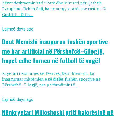
Zëvendëskryeministri i Parë dhe Ministri për Çështje
Evropiane, Bekim Sali, ka uruar qytetarët me rastin e 2
Gushtit – Ditës...
Lajme
6 days ago
Daut Memishi inauguron fushën sportive
me bar artificial në Përshefcë–Gllogjë,
hapet edhe turneu në futboll të vogël
Kryetari i Komunës së Tearcës, Daut Memishi, ka
inauguruar mbrëmjen e së dielës fushën sportive në
Përshefcë–Gllogjë, pas përfundimit të...
Lajme
6 days ago
Nënkryetari Milloshoski priti kalorësinë në