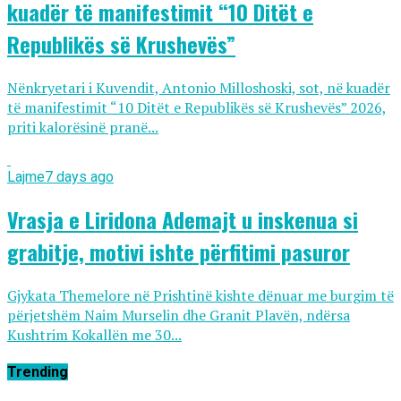
kuadër të manifestimit “10 Ditët e
Republikës së Krushevës”
Nënkryetari i Kuvendit, Antonio Milloshoski, sot, në kuadër
të manifestimit “10 Ditët e Republikës së Krushevës” 2026,
priti kalorësinë pranë...
Lajme
7 days ago
Vrasja e Liridona Ademajt u inskenua si
grabitje, motivi ishte përfitimi pasuror
Gjykata Themelore në Prishtinë kishte dënuar me burgim të
përjetshëm Naim Murselin dhe Granit Plavën, ndërsa
Kushtrim Kokallën me 30...
Trending