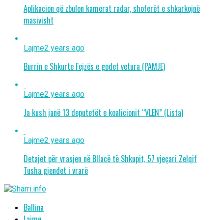
Aplikacion që zbulon kamerat radar, shoferët e shkarkojnë
masivisht
Lajme
2 years ago
Burrin e Shkurte Fejzës e godet vetura (PAMJE)
Lajme
2 years ago
Ja kush janë 13 deputetët e koalicionit “VLEN” (Lista)
Lajme
2 years ago
Detajet për vrasjen në Bllacë të Shkupit, 57 vjeçari Zelqif
Tusha gjendet i vrarë
Ballina
Lajme