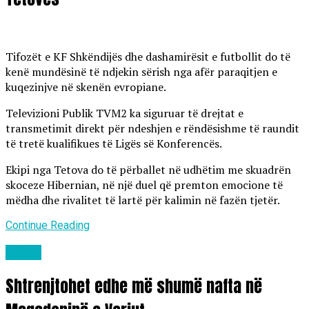
Tifozët e KF Shkëndijës dhe dashamirësit e futbollit do të
kenë mundësinë të ndjekin sërish nga afër paraqitjen e
kuqezinjve në skenën evropiane.
Televizioni Publik TVM2 ka siguruar të drejtat e
transmetimit direkt për ndeshjen e rëndësishme të raundit
të tretë kualifikues të Ligës së Konferencës.
Ekipi nga Tetova do të përballet në udhëtim me skuadrën
skoceze Hibernian, në një duel që premton emocione të
mëdha dhe rivalitet të lartë për kalimin në fazën tjetër.
Continue Reading
Lajme
Shtrenjtohet edhe më shumë nafta në