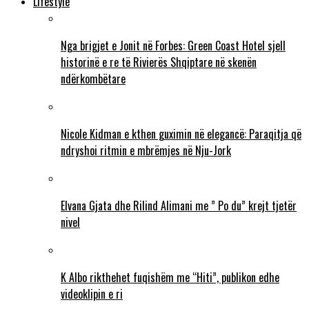
Lifestyle
Nga brigjet e Jonit në Forbes: Green Coast Hotel sjell
historinë e re të Rivierës Shqiptare në skenën
ndërkombëtare
Nicole Kidman e kthen guximin në elegancë: Paraqitja që
ndryshoi ritmin e mbrëmjes në Nju-Jork
Elvana Gjata dhe Rilind Alimani me ” Po du” krejt tjetër
nivel
K Albo rikthehet fuqishëm me “Hiti”, publikon edhe
videoklipin e ri