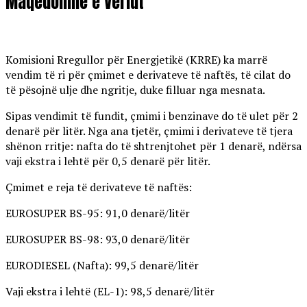
Maqedoninë e Veriut
Komisioni Rregullor për Energjetikë (KRRE) ka marrë
vendim të ri për çmimet e derivateve të naftës, të cilat do
të pësojnë ulje dhe ngritje, duke filluar nga mesnata.
Sipas vendimit të fundit, çmimi i benzinave do të ulet për 2
denarë për litër. Nga ana tjetër, çmimi i derivateve të tjera
shënon rritje: nafta do të shtrenjtohet për 1 denarë, ndërsa
vaji ekstra i lehtë për 0,5 denarë për litër.
Çmimet e reja të derivateve të naftës:
EUROSUPER BS-95: 91,0 denarë/litër
EUROSUPER BS-98: 93,0 denarë/litër
EURODIESEL (Nafta): 99,5 denarë/litër
Vaji ekstra i lehtë (EL-1): 98,5 denarë/litër