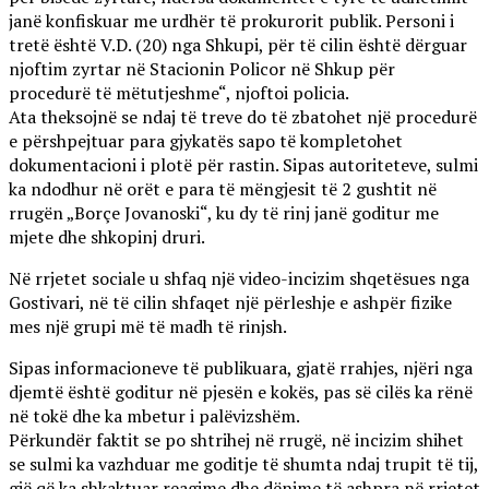
janë konfiskuar me urdhër të prokurorit publik. Personi i
tretë është V.D. (20) nga Shkupi, për të cilin është dërguar
njoftim zyrtar në Stacionin Policor në Shkup për
procedurë të mëtutjeshme“, njoftoi policia.
Ata theksojnë se ndaj të treve do të zbatohet një procedurë
e përshpejtuar para gjykatës sapo të kompletohet
dokumentacioni i plotë për rastin. Sipas autoriteteve, sulmi
ka ndodhur në orët e para të mëngjesit të 2 gushtit në
rrugën „Borçe Jovanoski“, ku dy të rinj janë goditur me
mjete dhe shkopinj druri.
Në rrjetet sociale u shfaq një video-incizim shqetësues nga
Gostivari, në të cilin shfaqet një përleshje e ashpër fizike
mes një grupi më të madh të rinjsh.
Sipas informacioneve të publikuara, gjatë rrahjes, njëri nga
djemtë është goditur në pjesën e kokës, pas së cilës ka rënë
në tokë dhe ka mbetur i palëvizshëm.
Përkundër faktit se po shtrihej në rrugë, në incizim shihet
se sulmi ka vazhduar me goditje të shumta ndaj trupit të tij,
gjë që ka shkaktuar reagime dhe dënime të ashpra në rrjetet