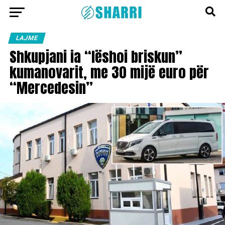
LAJME
Shkupjani ia “lëshoi briskun”
kumanovarit, me 30 mijë euro për
“Mercedesin”