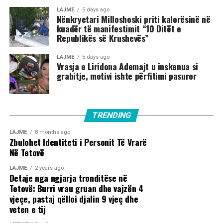
LAJME
5 days ago
Nënkryetari Milloshoski priti kalorësinë në
kuadër të manifestimit “10 Ditët e
Republikës së Krushevës”
LAJME
5 days ago
Vrasja e Liridona Ademajt u inskenua si
grabitje, motivi ishte përfitimi pasuror
TRENDING
LAJME
8 months ago
Zbulohet Identiteti i Personit Të Vrarë
Në Tetovë
LAJME
2 years ago
Detaje nga ngjarja tronditëse në
Tetovë: Burri vrau gruan dhe vajzën 4
vjeçe, pastaj qëlloi djalin 9 vjeç dhe
veten e tij