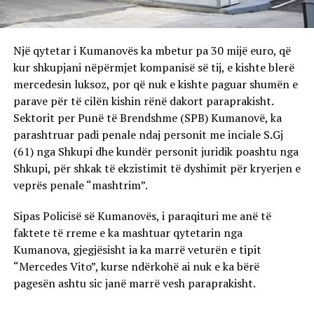
Një qytetar i Kumanovës ka mbetur pa 30 mijë euro, që
kur shkupjani nëpërmjet kompanisë së tij, e kishte blerë
mercedesin luksoz, por që nuk e kishte paguar shumën e
parave për të cilën kishin rënë dakort paraprakisht.
Sektorit per Punë të Brendshme (SPB) Kumanovë, ka
parashtruar padi penale ndaj personit me inciale S.Gj
(61) nga Shkupi dhe kundër personit juridik poashtu nga
Shkupi, për shkak të ekzistimit të dyshimit për kryerjen e
veprës penale “mashtrim”.
Sipas Policisë së Kumanovës, i paraqituri me anë të
faktete të rreme e ka mashtuar qytetarin nga
Kumanova, gjegjësisht ia ka marrë veturën e tipit
“Mercedes Vito”, kurse ndërkohë ai nuk e ka bërë
pagesën ashtu sic janë marrë vesh paraprakisht.