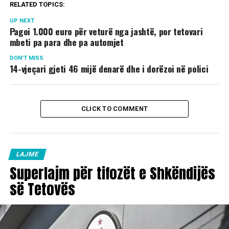
RELATED TOPICS:
UP NEXT
Pagoi 1.000 euro për veturë nga jashtë, por tetovari
mbeti pa para dhe pa automjet
DON'T MISS
14-vjeçari gjeti 46 mijë denarë dhe i dorëzoi në polici
CLICK TO COMMENT
LAJME
Superlajm për tifozët e Shkëndijës
së Tetovës