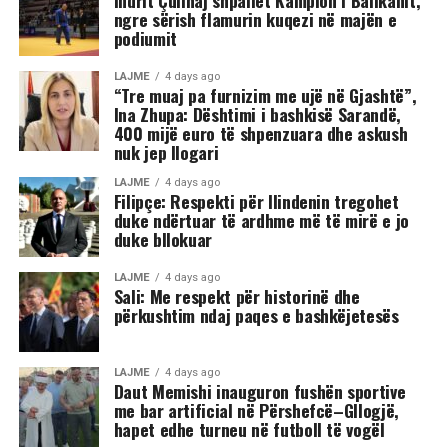
Indrit Çullhaj shpallet Kampion i Ballkanit,
ngre sërish flamurin kuqezi në majën e
podiumit
LAJME
4 days ago
“Tre muaj pa furnizim me ujë në Gjashtë”,
Ina Zhupa: Dështimi i bashkisë Sarandë,
400 mijë euro të shpenzuara dhe askush
nuk jep llogari
LAJME
4 days ago
Filipçe: Respekti për Ilindenin tregohet
duke ndërtuar të ardhme më të mirë e jo
duke bllokuar
LAJME
4 days ago
Sali: Me respekt për historinë dhe
përkushtim ndaj paqes e bashkëjetesës
LAJME
4 days ago
Daut Memishi inauguron fushën sportive
me bar artificial në Përshefcë–Gllogjë,
hapet edhe turneu në futboll të vogël