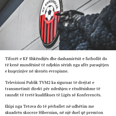
Tifozët e KF Shkëndijës dhe dashamirësit e futbollit do
të kenë mundësinë të ndjekin sërish nga afër paraqitjen
e kuqezinjve në skenën evropiane.
Televizioni Publik TVM2 ka siguruar të drejtat e
transmetimit direkt për ndeshjen e rëndësishme të
raundit të tretë kualifikues të Ligës së Konferencës.
Ekipi nga Tetova do të përballet në udhëtim me
skuadrën skoceze Hibernian, në një duel që premton