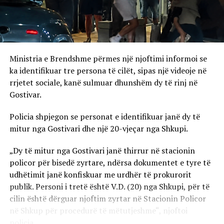
Ministria e Brendshme përmes një njoftimi informoi se
ka identifikuar tre persona të cilët, sipas një videoje në
rrjetet sociale, kanë sulmuar dhunshëm dy të rinj në
Gostivar.
Policia shpjegon se personat e identifikuar janë dy të
mitur nga Gostivari dhe një 20-vjeçar nga Shkupi.
„Dy të mitur nga Gostivari janë thirrur në stacionin
policor për bisedë zyrtare, ndërsa dokumentet e tyre të
udhëtimit janë konfiskuar me urdhër të prokurorit
publik. Personi i tretë është V.D. (20) nga Shkupi, për të
cilin është dërguar njoftim zyrtar në Stacionin Policor
në Shkup për procedurë të mëtutjeshme“, njoftoi
policia.