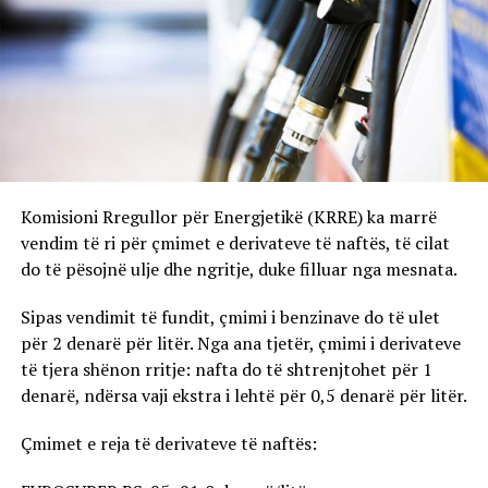
Komisioni Rregullor për Energjetikë (KRRE) ka marrë
vendim të ri për çmimet e derivateve të naftës, të cilat
do të pësojnë ulje dhe ngritje, duke filluar nga mesnata.
Sipas vendimit të fundit, çmimi i benzinave do të ulet
për 2 denarë për litër. Nga ana tjetër, çmimi i derivateve
të tjera shënon rritje: nafta do të shtrenjtohet për 1
denarë, ndërsa vaji ekstra i lehtë për 0,5 denarë për litër.
Çmimet e reja të derivateve të naftës: