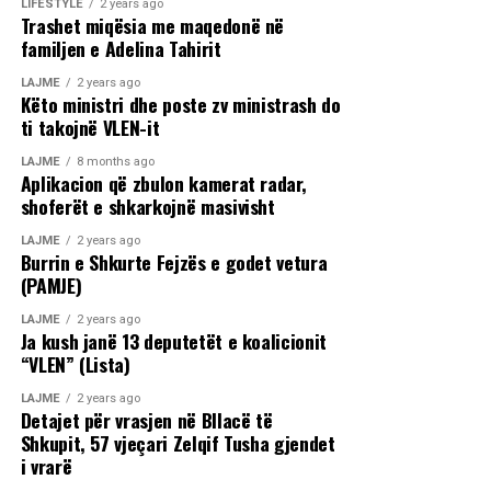
LIFESTYLE
2 years ago
Trashet miqësia me maqedonë në
familjen e Adelina Tahirit
LAJME
2 years ago
Këto ministri dhe poste zv ministrash do
ti takojnë VLEN-it
LAJME
8 months ago
Aplikacion që zbulon kamerat radar,
shoferët e shkarkojnë masivisht
LAJME
2 years ago
Burrin e Shkurte Fejzës e godet vetura
(PAMJE)
LAJME
2 years ago
Ja kush janë 13 deputetët e koalicionit
“VLEN” (Lista)
LAJME
2 years ago
Detajet për vrasjen në Bllacë të
Shkupit, 57 vjeçari Zelqif Tusha gjendet
i vrarë