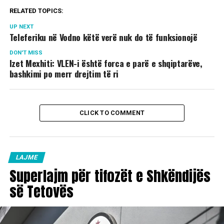
RELATED TOPICS:
UP NEXT
Teleferiku në Vodno këtë verë nuk do të funksionojë
DON'T MISS
Izet Mexhiti: VLEN-i është forca e parë e shqiptarëve,
bashkimi po merr drejtim të ri
CLICK TO COMMENT
LAJME
Superlajm për tifozët e Shkëndijës
së Tetovës