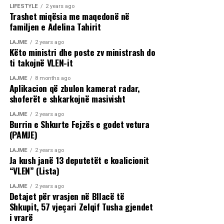
LIFESTYLE
2 years ago
Trashet miqësia me maqedonë në
familjen e Adelina Tahirit
LAJME
2 years ago
Këto ministri dhe poste zv ministrash do
ti takojnë VLEN-it
LAJME
8 months ago
Aplikacion që zbulon kamerat radar,
shoferët e shkarkojnë masivisht
LAJME
2 years ago
Burrin e Shkurte Fejzës e godet vetura
(PAMJE)
LAJME
2 years ago
Ja kush janë 13 deputetët e koalicionit
“VLEN” (Lista)
LAJME
2 years ago
Detajet për vrasjen në Bllacë të
Shkupit, 57 vjeçari Zelqif Tusha gjendet
i vrarë