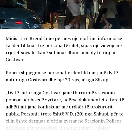
Ministria e Brendshme përmes një njoftimi informoi se
ka identifikuar tre persona të cilët, sipas një videoje në
rrjetet sociale, kanë sulmuar dhunshëm dy të rinj në
Gostivar.
Policia shpjegon se personat e identifikuar janë dy të
mitur nga Gostivari dhe një 20-vjeçar nga Shkupi.
„Dy të mitur nga Gostivari janë thirrur në stacionin
policor për bisedë zyrtare, ndërsa dokumentet e tyre të
udhëtimit janë konfiskuar me urdhër të prokurorit
publik. Personi i tretë është V.D. (20) nga Shkupi, për të
cilin është dërguar njoftim zyrtar në Stacionin Policor
në Shkup për procedurë të mëtutjeshme“, njoftoi