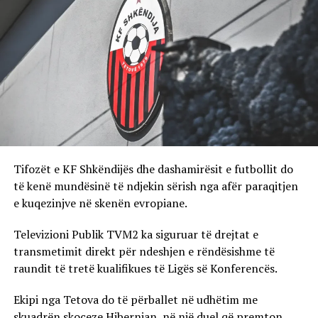
Tifozët e KF Shkëndijës dhe dashamirësit e futbollit do
të kenë mundësinë të ndjekin sërish nga afër paraqitjen
e kuqezinjve në skenën evropiane.
Televizioni Publik TVM2 ka siguruar të drejtat e
transmetimit direkt për ndeshjen e rëndësishme të
raundit të tretë kualifikues të Ligës së Konferencës.
Ekipi nga Tetova do të përballet në udhëtim me
skuadrën skoceze Hibernian, në një duel që premton