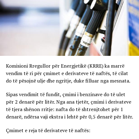
Komisioni Rregullor për Energjetikë (KRRE) ka marrë
vendim të ri për çmimet e derivateve të naftës, të cilat
do të pësojnë ulje dhe ngritje, duke filluar nga mesnata.
Sipas vendimit të fundit, çmimi i benzinave do të ulet
për 2 denarë për litër. Nga ana tjetër, çmimi i derivateve
të tjera shënon rritje: nafta do të shtrenjtohet për 1
denarë, ndërsa vaji ekstra i lehtë për 0,5 denarë për litër.
Çmimet e reja të derivateve të naftës: