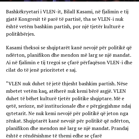
Bashkëkryetari i VLEN-it, Bilall Kasami, në fjalimin e tij
gjatë Kongresit të parë të partisë, tha se VLEN-i nuk
është vetëm bashkim partish, por një tjetër kulturë e
politikbërjes.
Kasami theksoi se shqiptarët kanë nevojë për politikë që
ndërton, planifikon dhe mendon më larg se një mandat.
Ai në fjalimin e tij tregoi se çfarë përfaqëson VLEN-i dhe
cilat do të jenë prioritetet e saj.
“VLEN nuk duhet të jetë thjesht bashkim partish. Nëse
mbetet vetëm kaq, atëherë nuk kemi bërë asgjë. VLEN
duhet të bëhet kulturë tjetër politike shqiptare. Më e
qetë, serioze, më institucionale dhe e përgjegjshme ndaj
qytetarit. Ne nuk kemi nevojë për politikë që jeton nga
zënkat. Shqiptarët kanë nevojë për politikë që ndërton,
planifikon dhe mendon më larg se një mandat. Prandaj
është e rëndësishme të themi edhe se çfarë