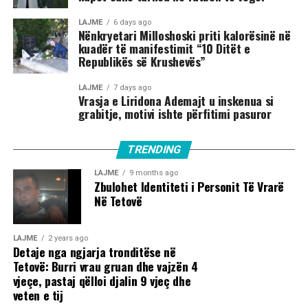
LAJME
6 days ago
Nënkryetari Milloshoski priti kalorësinë në
kuadër të manifestimit “10 Ditët e
Republikës së Krushevës”
LAJME
7 days ago
Vrasja e Liridona Ademajt u inskenua si
grabitje, motivi ishte përfitimi pasuror
TRENDING
LAJME
9 months ago
Zbulohet Identiteti i Personit Të Vrarë
Në Tetovë
LAJME
2 years ago
Detaje nga ngjarja tronditëse në
Tetovë: Burri vrau gruan dhe vajzën 4
vjeçe, pastaj qëlloi djalin 9 vjeç dhe
veten e tij