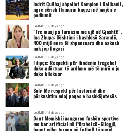
Indrit Çullhaj shpallet Kampion i Ballkanit,
ngre sërish flamurin kuqezi në majën e
podiumit
LAJME
6 days ago
“Tre muaj pa furnizim me ujë në Gjashtë”,
Ina Zhupa: Dështimi i bashkisë Sarandë,
400 mijë euro të shpenzuara dhe askush
nuk jep llogari
LAJME
6 days ago
Filipçe: Respekti për Ilindenin tregohet
duke ndërtuar të ardhme më të mirë e jo
duke bllokuar
LAJME
6 days ago
Sali: Me respekt për historinë dhe
përkushtim ndaj paqes e bashkëjetesës
LAJME
6 days ago
Daut Memishi inauguron fushën sportive
me bar artificial në Përshefcë–Gllogjë,
hapet edhe turneu në futboll të vogël