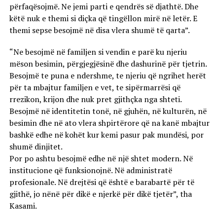
përfaqësojmë. Ne jemi parti e qendrës së djathtë. Dhe
këtë nuk e themi si diçka që tingëllon mirë në letër. E
themi sepse besojmë në disa vlera shumë të qarta”.
“Ne besojmë në familjen si vendin e parë ku njeriu
mëson besimin, përgjegjësinë dhe dashurinë për tjetrin.
Besojmë te puna e ndershme, te njeriu që ngrihet herët
për ta mbajtur familjen e vet, te sipërmarrësi që
rrezikon, krijon dhe nuk pret gjithçka nga shteti.
Besojmë në identitetin tonë, në gjuhën, në kulturën, në
besimin dhe në ato vlera shpirtërore që na kanë mbajtur
bashkë edhe në kohët kur kemi pasur pak mundësi, por
shumë dinjitet.
Por po ashtu besojmë edhe në një shtet modern. Në
institucione që funksionojnë. Në administratë
profesionale. Në drejtësi që është e barabartë për të
gjithë, jo nënë për dikë e njerkë për dikë tjetër”, tha
Kasami.