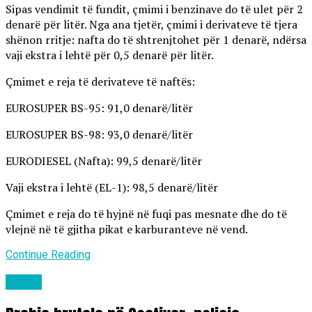
Sipas vendimit të fundit, çmimi i benzinave do të ulet për 2
denarë për litër. Nga ana tjetër, çmimi i derivateve të tjera
shënon rritje: nafta do të shtrenjtohet për 1 denarë, ndërsa
vaji ekstra i lehtë për 0,5 denarë për litër.
Çmimet e reja të derivateve të naftës:
EUROSUPER BS-95: 91,0 denarë/litër
EUROSUPER BS-98: 93,0 denarë/litër
EURODIESEL (Nafta): 99,5 denarë/litër
Vaji ekstra i lehtë (EL-1): 98,5 denarë/litër
Çmimet e reja do të hyjnë në fuqi pas mesnate dhe do të
vlejnë në të gjitha pikat e karburanteve në vend.
Continue Reading
Lajme