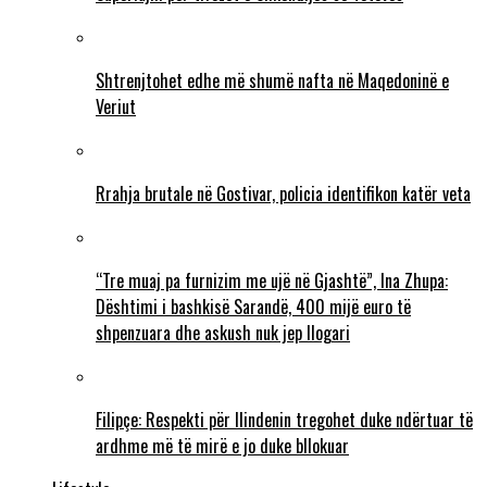
Shtrenjtohet edhe më shumë nafta në Maqedoninë e
Veriut
Rrahja brutale në Gostivar, policia identifikon katër veta
“Tre muaj pa furnizim me ujë në Gjashtë”, Ina Zhupa:
Dështimi i bashkisë Sarandë, 400 mijë euro të
shpenzuara dhe askush nuk jep llogari
Filipçe: Respekti për Ilindenin tregohet duke ndërtuar të
ardhme më të mirë e jo duke bllokuar