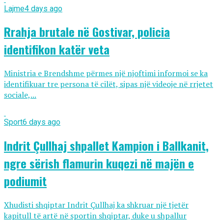
Lajme
4 days ago
Rrahja brutale në Gostivar, policia
identifikon katër veta
Ministria e Brendshme përmes një njoftimi informoi se ka
identifikuar tre persona të cilët, sipas një videoje në rrjetet
sociale,...
Sport
6 days ago
Indrit Çullhaj shpallet Kampion i Ballkanit,
ngre sërish flamurin kuqezi në majën e
podiumit
Xhudisti shqiptar Indrit Çullhaj ka shkruar një tjetër
kapitull të artë në sportin shqiptar, duke u shpallur