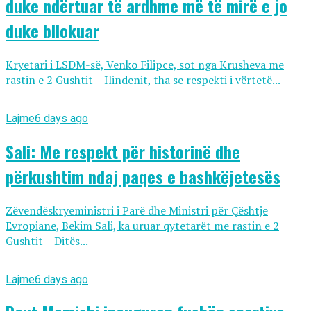
duke ndërtuar të ardhme më të mirë e jo
duke bllokuar
Kryetari i LSDM-së, Venko Filipce, sot nga Krusheva me
rastin e 2 Gushtit – Ilindenit, tha se respekti i vërtetë...
Lajme
6 days ago
Sali: Me respekt për historinë dhe
përkushtim ndaj paqes e bashkëjetesës
Zëvendëskryeministri i Parë dhe Ministri për Çështje
Evropiane, Bekim Sali, ka uruar qytetarët me rastin e 2
Gushtit – Ditës...
Lajme
6 days ago