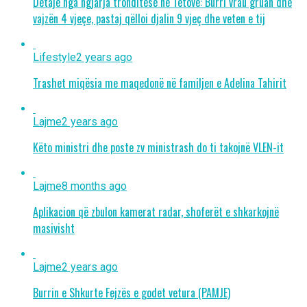
Detaje nga ngjarja tronditëse në Tetovë: Burri vrau gruan dhe
vajzën 4 vjeçe, pastaj qëlloi djalin 9 vjeç dhe veten e tij
Lifestyle
2 years ago
Trashet miqësia me maqedonë në familjen e Adelina Tahirit
Lajme
2 years ago
Këto ministri dhe poste zv ministrash do ti takojnë VLEN-it
Lajme
8 months ago
Aplikacion që zbulon kamerat radar, shoferët e shkarkojnë
masivisht
Lajme
2 years ago
Burrin e Shkurte Fejzës e godet vetura (PAMJE)