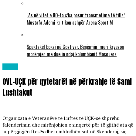
“As në vitet e 80-ta s’ka pasur transmetime të tilla”,
Mustafa Ademi kritikon ashpër Arena Sport M
Spektakël boksi në Gostivar, Benjamin Imeri kryeson
mbrëmjen me duelin ndaj kolumbianit Mosquera
Lajme
OVL-UÇK për qytetarët në përkrahje të Sami
Lushtakut
Organizata e Veteranëve të Luftës të UÇK-së shprehu
falënderimin dhe mirënjohjen e sinqertë për të gjithë ata që
iu përgjigjën ftesës dhe u mblodhën sot në Skenderaj, siç