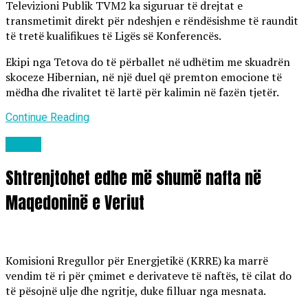
Televizioni Publik TVM2 ka siguruar të drejtat e
transmetimit direkt për ndeshjen e rëndësishme të raundit
të tretë kualifikues të Ligës së Konferencës.
Ekipi nga Tetova do të përballet në udhëtim me skuadrën
skoceze Hibernian, në një duel që premton emocione të
mëdha dhe rivalitet të lartë për kalimin në fazën tjetër.
Continue Reading
Lajme
Shtrenjtohet edhe më shumë nafta në
Maqedoninë e Veriut
Komisioni Rregullor për Energjetikë (KRRE) ka marrë
vendim të ri për çmimet e derivateve të naftës, të cilat do
të pësojnë ulje dhe ngritje, duke filluar nga mesnata.