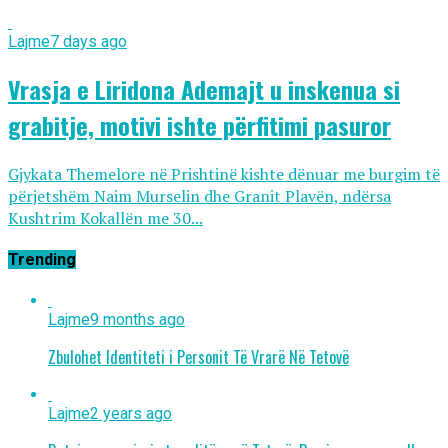
Lajme
7 days ago
Vrasja e Liridona Ademajt u inskenua si
grabitje, motivi ishte përfitimi pasuror
Gjykata Themelore në Prishtinë kishte dënuar me burgim të
përjetshëm Naim Murselin dhe Granit Plavën, ndërsa
Kushtrim Kokallën me 30...
Trending
Lajme
9 months ago
Zbulohet Identiteti i Personit Të Vrarë Në Tetovë
Lajme
2 years ago