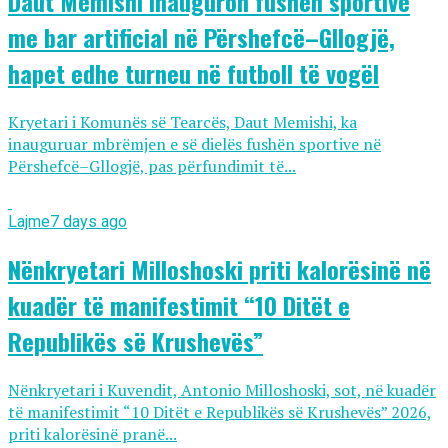
Daut Memishi inauguron fushën sportive
me bar artificial në Përshefcë–Gllogjë,
hapet edhe turneu në futboll të vogël
Kryetari i Komunës së Tearcës, Daut Memishi, ka
inauguruar mbrëmjen e së dielës fushën sportive në
Përshefcë–Gllogjë, pas përfundimit të...
Lajme
7 days ago
Nënkryetari Milloshoski priti kalorësinë në
kuadër të manifestimit “10 Ditët e
Republikës së Krushevës”
Nënkryetari i Kuvendit, Antonio Milloshoski, sot, në kuadër
të manifestimit “10 Ditët e Republikës së Krushevës” 2026,
priti kalorësinë pranë...