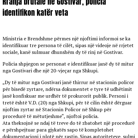
Rrahja brutale në Gostivar, policia
identifikon katër veta
Ministria e Brendshme përmes një njoftimi informoi se ka
identifikuar tre persona të cilët, sipas një videoje në rrjetet
sociale, kanë sulmuar dhunshëm dy të rinj në Gostivar.
Policia shpjegon se personat e identifikuar janë dy të mitur
nga Gostivari dhe një 20-vjeçar nga Shkupi.
„Dy të mitur nga Gostivari janë thirrur në stacionin policor
për bisedë zyrtare, ndërsa dokumentet e tyre të udhëtimit
janë konfiskuar me urdhër të prokurorit publik. Personi i
tretë është V.D. (20) nga Shkupi, për të cilin është dërguar
njoftim zyrtar në Stacionin Policor në Shkup për
procedurë të mëtutjeshme“, njoftoi policia.
Ata theksojnë se ndaj të treve do të zbatohet një procedurë
e përshpejtuar para gjykatës sapo të kompletohet
dokumentacioni i plotë për rastin. Sipas autoriteteve, sulmi