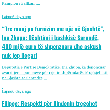
Kampion i Ballkanit...
Lajme
6 days ago
“Tre muaj pa furnizim me ujë në Gjashtë”,
Ina Zhupa: Dështimi i bashkisë Sarandë,
400 mijë euro të shpenzuara dhe askush
nuk jep llogari
Deputetja e Partisë Demokratike, Ina Zhupa, ka denoncuar
zvarritjen e punimeve për rrjetin shpërndarës të ujësjellësit
në Gjashtë të Sarandës,...
Lajme
6 days ago
Filipçe: Respekti për Ilindenin tregohet