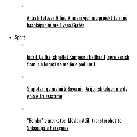
Artisti tetovar Rilind Alimani vjen me projekt të ri në
bashkëpunim me Elvana Gjatën
Sport
Indrit Çullhaj shpallet Kampion i Ballkanit, ngre sërish
flamurin kuqezi në majën e podiumit
Shqiptari që mahniti Bayernin, Arijon shkëlqen me dy
gola e tri asistime
“Bomba” e merkatos: Mevlan Adili transferohet te
Shkëndija e Haraçinës