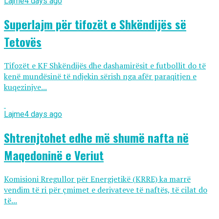
Lajme
4 days ago
Superlajm për tifozët e Shkëndijës së
Tetovës
Tifozët e KF Shkëndijës dhe dashamirësit e futbollit do të
kenë mundësinë të ndjekin sërish nga afër paraqitjen e
kuqezinjve...
Lajme
4 days ago
Shtrenjtohet edhe më shumë nafta në
Maqedoninë e Veriut
Komisioni Rregullor për Energjetikë (KRRE) ka marrë
vendim të ri për çmimet e derivateve të naftës, të cilat do
të...