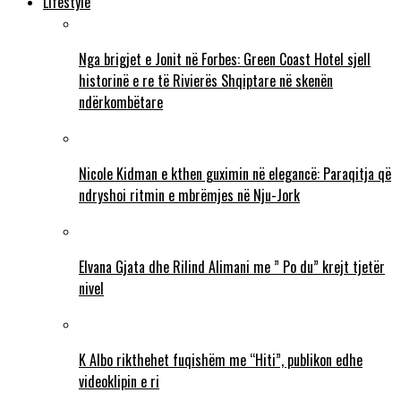
Lifestyle
Nga brigjet e Jonit në Forbes: Green Coast Hotel sjell
historinë e re të Rivierës Shqiptare në skenën
ndërkombëtare
Nicole Kidman e kthen guximin në elegancë: Paraqitja që
ndryshoi ritmin e mbrëmjes në Nju-Jork
Elvana Gjata dhe Rilind Alimani me ” Po du” krejt tjetër
nivel
K Albo rikthehet fuqishëm me “Hiti”, publikon edhe
videoklipin e ri