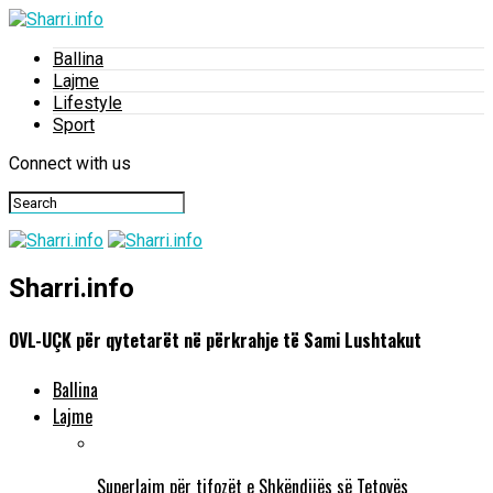
Ballina
Lajme
Lifestyle
Sport
Connect with us
Sharri.info
OVL-UÇK për qytetarët në përkrahje të Sami Lushtakut
Ballina
Lajme
Superlajm për tifozët e Shkëndijës së Tetovës