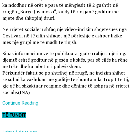
ka ndodhur në orët e para të mëngjesit të 2 gushtit në
rrugën „Borçe Jovanoski“, ku dy të rinj janë goditur me
mjete dhe shkopinj druri.
Në rrjetet sociale u shfaq një video-incizim shqetësues nga
Gostivari, në të cilin shfaqet një përleshje e ashpër fizike
mes një grupi më të madh të rinjsh.
Sipas informacioneve të publikuara, gjatë rrahjes, njëri nga
djemtë është goditur në pjesën e kokës, pas së cilës ka rënë
në tokë dhe ka mbetur i palëvizshëm.
Përkundër faktit se po shtrihej në rrugë, në incizim shihet
se sulmi ka vazhduar me goditje të shumta ndaj trupit të tij,
gjë që ka shkaktuar reagime dhe dënime të ashpra në rrjetet
sociale.(INA)
Continue Reading
TË FUNDIT