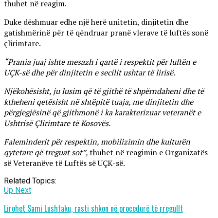
thuhet në reagim.
Duke dëshmuar edhe një herë unitetin, dinjitetin dhe
gatishmërinë për të qëndruar pranë vlerave të luftës sonë
çlirimtare.
“Prania juaj ishte mesazh i qartë i respektit për luftën e
UÇK-së dhe për dinjitetin e secilit ushtar të lirisë.
Njëkohësisht, ju lusim që të gjithë të shpërndaheni dhe të
ktheheni qetësisht në shtëpitë tuaja, me dinjitetin dhe
përgjegjësinë që gjithmonë i ka karakterizuar veteranët e
Ushtrisë Çlirimtare të Kosovës.
Faleminderit për respektin, mobilizimin dhe kulturën
qytetare që treguat sot”,
thuhet në reagimin e Organizatës
së Veteranëve të Luftës së UÇK-së.
Related Topics:
Up Next
Lirohet Sami Lushtaku, rasti shkon në procedurë të rregullt