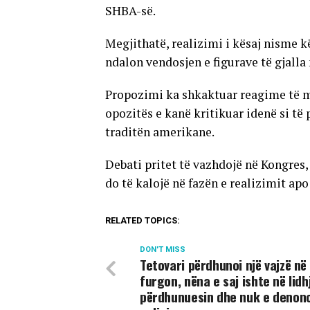
SHBA-së.
Megjithatë, realizimi i kësaj nisme kë
ndalon vendosjen e figurave të gjall
Propozimi ka shkaktuar reagime të m
opozitës e kanë kritikuar idenë si t
traditën amerikane.
Debati pritet të vazhdojë në Kongres
do të kalojë në fazën e realizimit apo
RELATED TOPICS:
DON'T MISS
Tetovari përdhunoi një vajzë në
furgon, nëna e saj ishte në lid
përdhunuesin dhe nuk e denonc