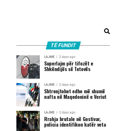
TË FUNDIT
LAJME
2 days ago
Superlajm për tifozët e
Shkëndijës së Tetovës
LAJME
2 days ago
Shtrenjtohet edhe më shumë
nafta në Maqedoninë e Veriut
LAJME
2 days ago
Rrahja brutale në Gostivar,
policia identifikon katër veta