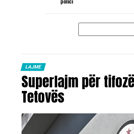
polici
LAJME
Superlajm për tifoz
Tetovës