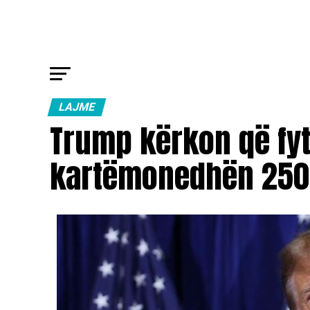
LAJME
Trump kërkon që fyty
kartëmonedhën 250