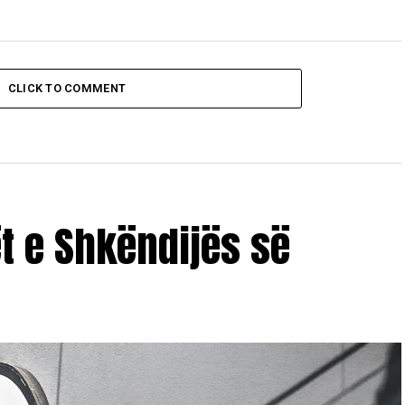
CLICK TO COMMENT
ët e Shkëndijës së