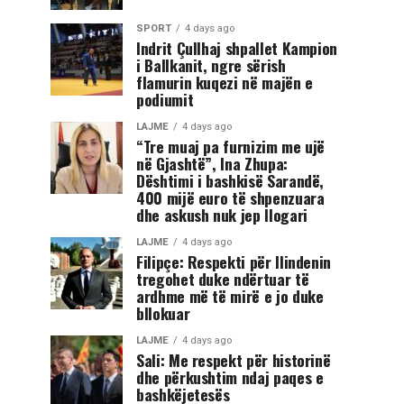
SPORT
4 days ago
Indrit Çullhaj shpallet Kampion
i Ballkanit, ngre sërish
flamurin kuqezi në majën e
podiumit
LAJME
4 days ago
“Tre muaj pa furnizim me ujë
në Gjashtë”, Ina Zhupa:
Dështimi i bashkisë Sarandë,
400 mijë euro të shpenzuara
dhe askush nuk jep llogari
LAJME
4 days ago
Filipçe: Respekti për Ilindenin
tregohet duke ndërtuar të
ardhme më të mirë e jo duke
bllokuar
LAJME
4 days ago
Sali: Me respekt për historinë
dhe përkushtim ndaj paqes e
bashkëjetesës