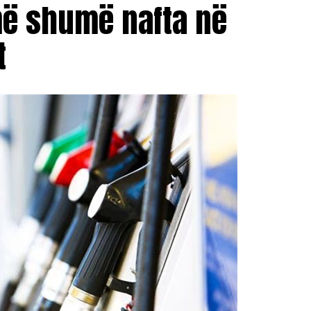
më shumë nafta në
t