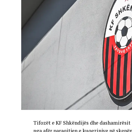
Tifozët e KF Shkëndijës dhe dashamirësit 
nga afër paraqitjen e kuqezinjve në skenë