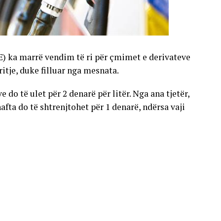
E) ka marrë vendim të ri për çmimet e derivateve
gritje, duke filluar nga mesnata.
 do të ulet për 2 denarë për litër. Nga ana tjetër,
nafta do të shtrenjtohet për 1 denarë, ndërsa vaji