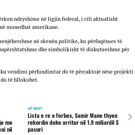
rkon ndryshime në ligjin federal, i cili aktualisht
a në monedhat amerikane.
enjëhershme në skenën politike, ku përfaqësues të
ë papërshtatshme dhe simbolikisht të diskutueshme për
, ku vendimi përfundimtar do të përcaktojë nëse projekti
 do të bllokohet.
UP NEXT
Lista e re e Forbes, Samir Mane thyen
hje me
rekordin duke arritur në 1.9 miliardë $
oi në
pasuri