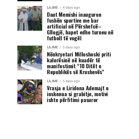
LAJME
4 days ago
Daut Memishi inauguron
fushën sportive me bar
artificial në Përshefcë–
Gllogjë, hapet edhe turneu në
futboll të vogël
LAJME
5 days ago
Nënkryetari Milloshoski priti
kalorësinë në kuadër të
manifestimit “10 Ditët e
Republikës së Krushevës”
LAJME
5 days ago
Vrasja e Liridona Ademajt u
inskenua si grabitje, motivi
ishte përfitimi pasuror