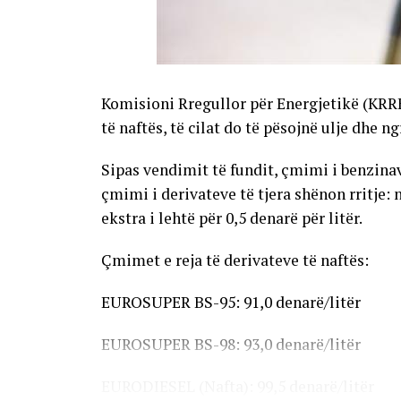
Komisioni Rregullor për Energjetikë (KRR
të naftës, të cilat do të pësojnë ulje dhe n
Sipas vendimit të fundit, çmimi i benzinave
çmimi i derivateve të tjera shënon rritje: 
ekstra i lehtë për 0,5 denarë për litër.
Çmimet e reja të derivateve të naftës:
EUROSUPER BS-95: 91,0 denarë/litër
EUROSUPER BS-98: 93,0 denarë/litër
EURODIESEL (Nafta): 99,5 denarë/litër