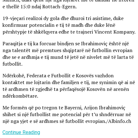
e thellë 15:0 ndaj Rottach-Egern.
19-vjeçari realizoi dy gola dhe dhuroi tri asistime, duke
konfirmuar potencialin e tij të madh dhe duke lënë
përshtypje të shkëlqyera edhe te trajneri Vincent Kompany.
Paraqitja e tij ka forcuar bindjen se Ibrahimoviç është një
nga talentët më premtues shqiptarë në futbollin evropian
dhe se e ardhmja e tij mund të jetë në nivelet më të larta të
futbollit.
Ndërkohë, Federata e Futbollit e Kosovës vazhdon
kontaktet me lojtarin dhe familjen e tij, me synimin që ai në
të ardhmen të zgjedhë ta përfaqësojë Kosovën në arenën
ndërkombëtare.
Me formën që po tregon te Bayerni, Arijon Ibrahimoviç
shihet si një futbollist me potencial për t’u shndërruar në
një nga yjet e së ardhmes së futbollit evropian./Albinfo.ch
Continue Reading