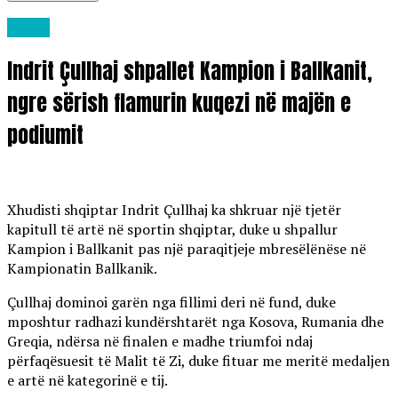
Sport
Indrit Çullhaj shpallet Kampion i Ballkanit,
ngre sërish flamurin kuqezi në majën e
podiumit
Xhudisti shqiptar Indrit Çullhaj ka shkruar një tjetër
kapitull të artë në sportin shqiptar, duke u shpallur
Kampion i Ballkanit pas një paraqitjeje mbresëlënëse në
Kampionatin Ballkanik.
Çullhaj dominoi garën nga fillimi deri në fund, duke
mposhtur radhazi kundërshtarët nga Kosova, Rumania dhe
Greqia, ndërsa në finalen e madhe triumfoi ndaj
përfaqësuesit të Malit të Zi, duke fituar me meritë medaljen
e artë në kategorinë e tij.