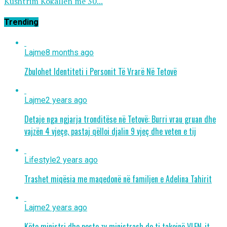
Kushtrim Kokallën me 30...
Trending
Lajme
8 months ago
Zbulohet Identiteti i Personit Të Vrarë Në Tetovë
Lajme
2 years ago
Detaje nga ngjarja tronditëse në Tetovë: Burri vrau gruan dhe
vajzën 4 vjeçe, pastaj qëlloi djalin 9 vjeç dhe veten e tij
Lifestyle
2 years ago
Trashet miqësia me maqedonë në familjen e Adelina Tahirit
Lajme
2 years ago
Këto ministri dhe poste zv ministrash do ti takojnë VLEN-it