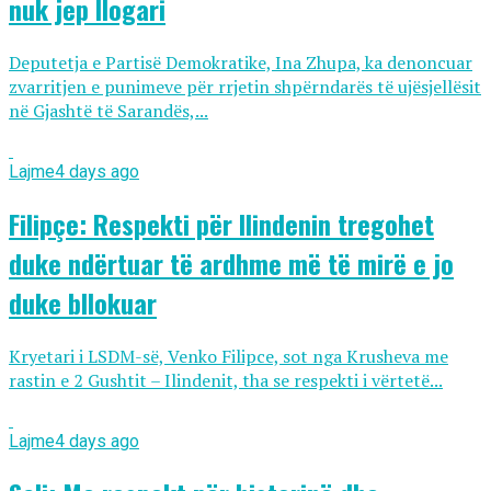
nuk jep llogari
Deputetja e Partisë Demokratike, Ina Zhupa, ka denoncuar
zvarritjen e punimeve për rrjetin shpërndarës të ujësjellësit
në Gjashtë të Sarandës,...
Lajme
4 days ago
Filipçe: Respekti për Ilindenin tregohet
duke ndërtuar të ardhme më të mirë e jo
duke bllokuar
Kryetari i LSDM-së, Venko Filipce, sot nga Krusheva me
rastin e 2 Gushtit – Ilindenit, tha se respekti i vërtetë...
Lajme
4 days ago