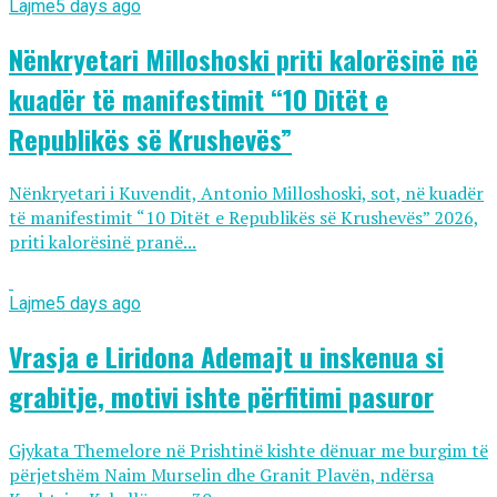
Lajme
5 days ago
Nënkryetari Milloshoski priti kalorësinë në
kuadër të manifestimit “10 Ditët e
Republikës së Krushevës”
Nënkryetari i Kuvendit, Antonio Milloshoski, sot, në kuadër
të manifestimit “10 Ditët e Republikës së Krushevës” 2026,
priti kalorësinë pranë...
Lajme
5 days ago
Vrasja e Liridona Ademajt u inskenua si
grabitje, motivi ishte përfitimi pasuror
Gjykata Themelore në Prishtinë kishte dënuar me burgim të
përjetshëm Naim Murselin dhe Granit Plavën, ndërsa