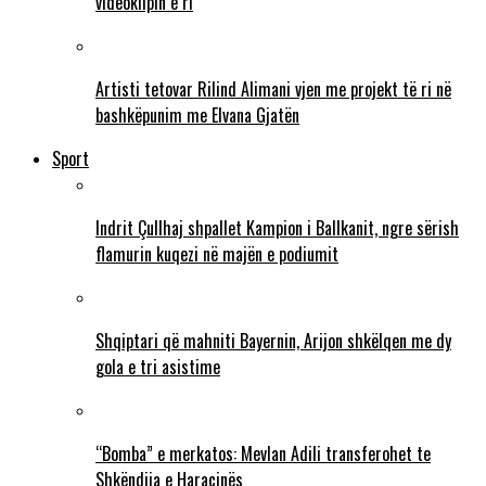
videoklipin e ri
Artisti tetovar Rilind Alimani vjen me projekt të ri në
bashkëpunim me Elvana Gjatën
Sport
Indrit Çullhaj shpallet Kampion i Ballkanit, ngre sërish
flamurin kuqezi në majën e podiumit
Shqiptari që mahniti Bayernin, Arijon shkëlqen me dy
gola e tri asistime
“Bomba” e merkatos: Mevlan Adili transferohet te
Shkëndija e Haraçinës