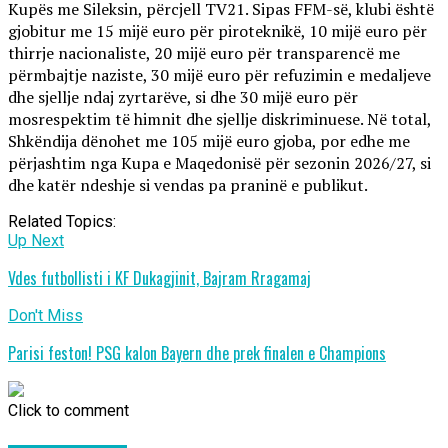
Kupës me Sileksin, përcjell TV21. Sipas FFM-së, klubi është
gjobitur me 15 mijë euro për piroteknikë, 10 mijë euro për
thirrje nacionaliste, 20 mijë euro për transparencë me
përmbajtje naziste, 30 mijë euro për refuzimin e medaljeve
dhe sjellje ndaj zyrtarëve, si dhe 30 mijë euro për
mosrespektim të himnit dhe sjellje diskriminuese. Në total,
Shkëndija dënohet me 105 mijë euro gjoba, por edhe me
përjashtim nga Kupa e Maqedonisë për sezonin 2026/27, si
dhe katër ndeshje si vendas pa praninë e publikut.
Related Topics:
Up Next
Vdes futbollisti i KF Dukagjinit, Bajram Rragamaj
Don't Miss
Parisi feston! PSG kalon Bayern dhe prek finalen e Champions
Click to comment