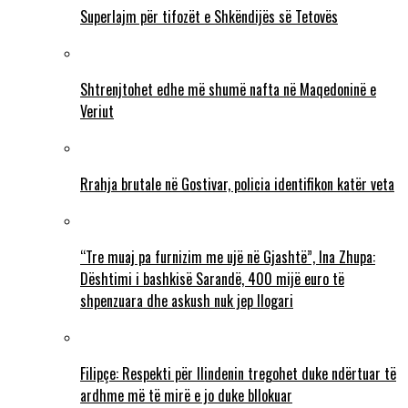
Superlajm për tifozët e Shkëndijës së Tetovës
Shtrenjtohet edhe më shumë nafta në Maqedoninë e
Veriut
Rrahja brutale në Gostivar, policia identifikon katër veta
“Tre muaj pa furnizim me ujë në Gjashtë”, Ina Zhupa:
Dështimi i bashkisë Sarandë, 400 mijë euro të
shpenzuara dhe askush nuk jep llogari
Filipçe: Respekti për Ilindenin tregohet duke ndërtuar të
ardhme më të mirë e jo duke bllokuar