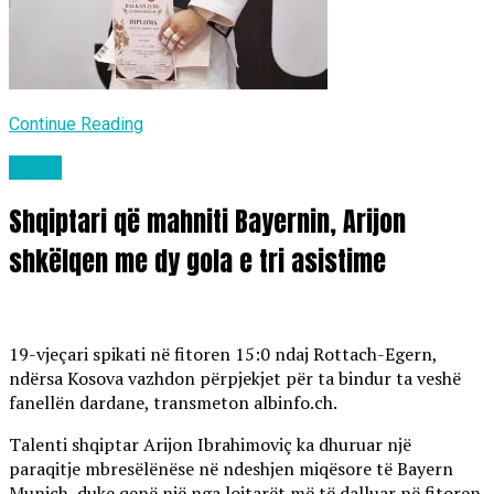
Continue Reading
Sport
Shqiptari që mahniti Bayernin, Arijon
shkëlqen me dy gola e tri asistime
19-vjeçari spikati në fitoren 15:0 ndaj Rottach-Egern,
ndërsa Kosova vazhdon përpjekjet për ta bindur ta veshë
fanellën dardane, transmeton albinfo.ch.
Talenti shqiptar Arijon Ibrahimoviç ka dhuruar një
paraqitje mbresëlënëse në ndeshjen miqësore të Bayern
Munich, duke qenë një nga lojtarët më të dalluar në fitoren