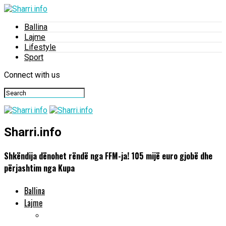
Ballina
Lajme
Lifestyle
Sport
Connect with us
Sharri.info
Shkëndija dënohet rëndë nga FFM-ja! 105 mijë euro gjobë dhe
përjashtim nga Kupa
Ballina
Lajme