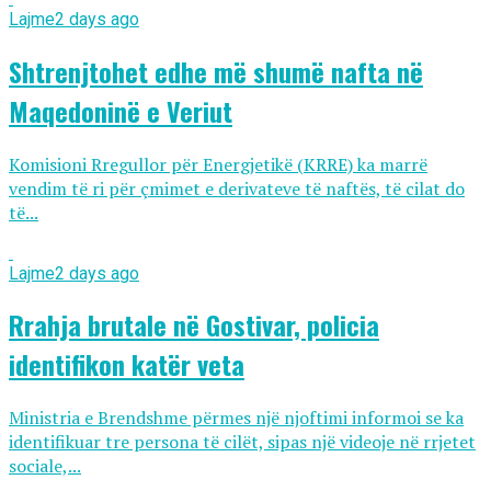
Lajme
2 days ago
Shtrenjtohet edhe më shumë nafta në
Maqedoninë e Veriut
Komisioni Rregullor për Energjetikë (KRRE) ka marrë
vendim të ri për çmimet e derivateve të naftës, të cilat do
të...
Lajme
2 days ago
Rrahja brutale në Gostivar, policia
identifikon katër veta
Ministria e Brendshme përmes një njoftimi informoi se ka
identifikuar tre persona të cilët, sipas një videoje në rrjetet
sociale,...