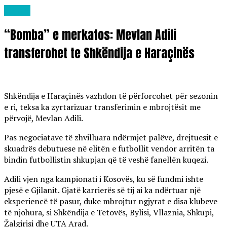
Lajme
“Bomba” e merkatos: Mevlan Adili
transferohet te Shkëndija e Haraçinës
Shkëndija e Haraçinës vazhdon të përforcohet për sezonin
e ri, teksa ka zyrtarizuar transferimin e mbrojtësit me
përvojë, Mevlan Adili.
Pas negociatave të zhvilluara ndërmjet palëve, drejtuesit e
skuadrës debutuese në elitën e futbollit vendor arritën ta
bindin futbollistin shkupjan që të veshë fanellën kuqezi.
Adili vjen nga kampionati i Kosovës, ku së fundmi ishte
pjesë e Gjilanit. Gjatë karrierës së tij ai ka ndërtuar një
eksperiencë të pasur, duke mbrojtur ngjyrat e disa klubeve
të njohura, si Shkëndija e Tetovës, Bylisi, Vllaznia, Shkupi,
Žalgirisi dhe UTA Arad.