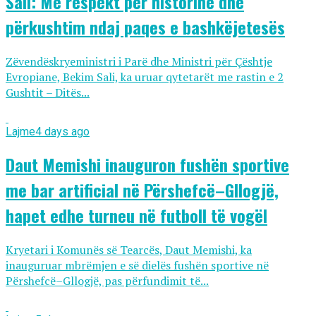
Sali: Me respekt për historinë dhe
përkushtim ndaj paqes e bashkëjetesës
Zëvendëskryeministri i Parë dhe Ministri për Çështje
Evropiane, Bekim Sali, ka uruar qytetarët me rastin e 2
Gushtit – Ditës...
Lajme
4 days ago
Daut Memishi inauguron fushën sportive
me bar artificial në Përshefcë–Gllogjë,
hapet edhe turneu në futboll të vogël
Kryetari i Komunës së Tearcës, Daut Memishi, ka
inauguruar mbrëmjen e së dielës fushën sportive në
Përshefcë–Gllogjë, pas përfundimit të...