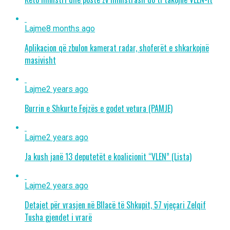
Lajme
8 months ago
Aplikacion që zbulon kamerat radar, shoferët e shkarkojnë
masivisht
Lajme
2 years ago
Burrin e Shkurte Fejzës e godet vetura (PAMJE)
Lajme
2 years ago
Ja kush janë 13 deputetët e koalicionit “VLEN” (Lista)
Lajme
2 years ago
Detajet për vrasjen në Bllacë të Shkupit, 57 vjeçari Zelqif
Tusha gjendet i vrarë