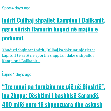
Sport
4 days ago
Indrit Çullhaj shpallet Kampion i Ballkanit,
ngre sërish flamurin kuqezi në majën e
podiumit
Xhudisti shqiptar Indrit Çullhaj ka shkruar një tjetër
kapitull të artë në sportin shqiptar, duke u shpallur
Kampion i Ballkanit...
Lajme
4 days ago
“Tre muaj pa furnizim me ujë në Gjashtë”,
Ina Zhupa: Dështimi i bashkisë Sarandë,
400 mijë euro të shpenzuara dhe askush