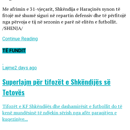
Me afrimin e 31-vjeçarit, Shkëndija e Haraçinës synon të
fitojë më shumë siguri në repartin defensiv dhe të përfitojë
nga përvoja e tij në sezonin e parë në elitën e futbollit.
/SHENJA/
Continue Reading
TË FUNDIT
Lajme
2 days ago
Superlajm për tifozët e Shkëndijës së
Tetovës
Tifozët e KF Shkëndijës dhe dashamirësit e futbollit do të
kenë mundësinë të ndjekin sërish nga afër paraqitjen e
kuqezinjve...