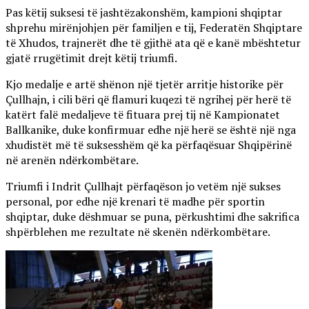
Pas këtij suksesi të jashtëzakonshëm, kampioni shqiptar
shprehu mirënjohjen për familjen e tij, Federatën Shqiptare
të Xhudos, trajnerët dhe të gjithë ata që e kanë mbështetur
gjatë rrugëtimit drejt këtij triumfi.
Kjo medalje e artë shënon një tjetër arritje historike për
Çullhajn, i cili bëri që flamuri kuqezi të ngrihej për herë të
katërt falë medaljeve të fituara prej tij në Kampionatet
Ballkanike, duke konfirmuar edhe një herë se është një nga
xhudistët më të suksesshëm që ka përfaqësuar Shqipërinë
në arenën ndërkombëtare.
Triumfi i Indrit Çullhajt përfaqëson jo vetëm një sukses
personal, por edhe një krenari të madhe për sportin
shqiptar, duke dëshmuar se puna, përkushtimi dhe sakrifica
shpërblehen me rezultate në skenën ndërkombëtare.