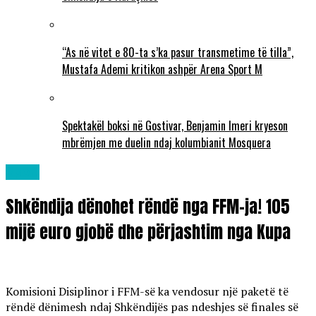
“As në vitet e 80-ta s’ka pasur transmetime të tilla”,
Mustafa Ademi kritikon ashpër Arena Sport M
Spektakël boksi në Gostivar, Benjamin Imeri kryeson
mbrëmjen me duelin ndaj kolumbianit Mosquera
Sport
Shkëndija dënohet rëndë nga FFM-ja! 105
mijë euro gjobë dhe përjashtim nga Kupa
Komisioni Disiplinor i FFM-së ka vendosur një paketë të
rëndë dënimesh ndaj Shkëndijës pas ndeshjes së finales së