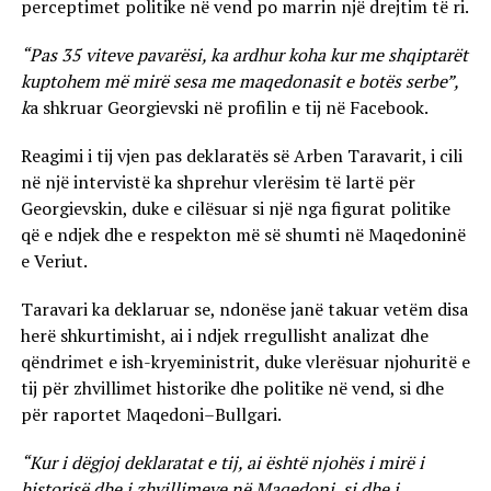
perceptimet politike në vend po marrin një drejtim të ri.
“Pas 35 viteve pavarësi, ka ardhur koha kur me shqiptarët
kuptohem më mirë sesa me maqedonasit e botës serbe”,
k
a shkruar Georgievski në profilin e tij në Facebook.
Reagimi i tij vjen pas deklaratës së Arben Taravarit, i cili
në një intervistë ka shprehur vlerësim të lartë për
Georgievskin, duke e cilësuar si një nga figurat politike
që e ndjek dhe e respekton më së shumti në Maqedoninë
e Veriut.
Taravari ka deklaruar se, ndonëse janë takuar vetëm disa
herë shkurtimisht, ai i ndjek rregullisht analizat dhe
qëndrimet e ish-kryeministrit, duke vlerësuar njohuritë e
tij për zhvillimet historike dhe politike në vend, si dhe
për raportet Maqedoni–Bullgari.
“Kur i dëgjoj deklaratat e tij, ai është njohës i mirë i
historisë dhe i zhvillimeve në Maqedoni, si dhe i