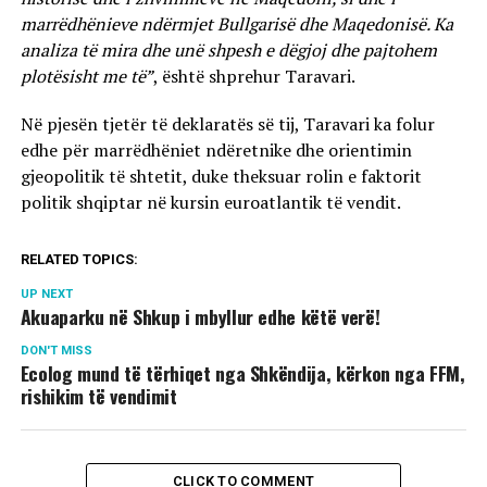
marrëdhënieve ndërmjet Bullgarisë dhe Maqedonisë. Ka
analiza të mira dhe unë shpesh e dëgjoj dhe pajtohem
plotësisht me të”
, është shprehur Taravari.
Në pjesën tjetër të deklaratës së tij, Taravari ka folur
edhe për marrëdhëniet ndëretnike dhe orientimin
gjeopolitik të shtetit, duke theksuar rolin e faktorit
politik shqiptar në kursin euroatlantik të vendit.
RELATED TOPICS:
UP NEXT
Akuaparku në Shkup i mbyllur edhe këtë verë!
DON'T MISS
Ecolog mund të tërhiqet nga Shkëndija, kërkon nga FFM,
rishikim të vendimit
CLICK TO COMMENT