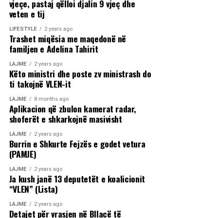
vjeçe, pastaj qëlloi djalin 9 vjeç dhe
veten e tij
LIFESTYLE
2 years ago
Trashet miqësia me maqedonë në
familjen e Adelina Tahirit
LAJME
2 years ago
Këto ministri dhe poste zv ministrash do
ti takojnë VLEN-it
LAJME
8 months ago
Aplikacion që zbulon kamerat radar,
shoferët e shkarkojnë masivisht
LAJME
2 years ago
Burrin e Shkurte Fejzës e godet vetura
(PAMJE)
LAJME
2 years ago
Ja kush janë 13 deputetët e koalicionit
“VLEN” (Lista)
LAJME
2 years ago
Detajet për vrasjen në Bllacë të