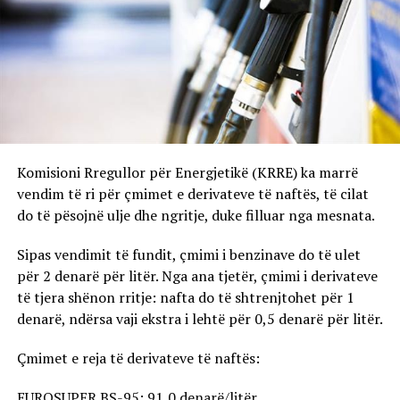
Komisioni Rregullor për Energjetikë (KRRE) ka marrë
vendim të ri për çmimet e derivateve të naftës, të cilat
do të pësojnë ulje dhe ngritje, duke filluar nga mesnata.
Sipas vendimit të fundit, çmimi i benzinave do të ulet
për 2 denarë për litër. Nga ana tjetër, çmimi i derivateve
të tjera shënon rritje: nafta do të shtrenjtohet për 1
denarë, ndërsa vaji ekstra i lehtë për 0,5 denarë për litër.
Çmimet e reja të derivateve të naftës:
EUROSUPER BS-95: 91,0 denarë/litër