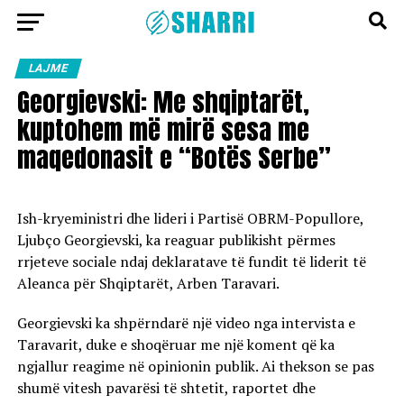
LAJME
Georgievski: Me shqiptarët,
kuptohem më mirë sesa me
maqedonasit e “Botës Serbe”
Ish-kryeministri dhe lideri i Partisë OBRM-Popullore,
Ljubço Georgievski, ka reaguar publikisht përmes
rrjeteve sociale ndaj deklaratave të fundit të liderit të
Aleanca për Shqiptarët, Arben Taravari.
Georgievski ka shpërndarë një video nga intervista e
Taravarit, duke e shoqëruar me një koment që ka
ngjallur reagime në opinionin publik. Ai thekson se pas
shumë vitesh pavarësi të shtetit, raportet dhe