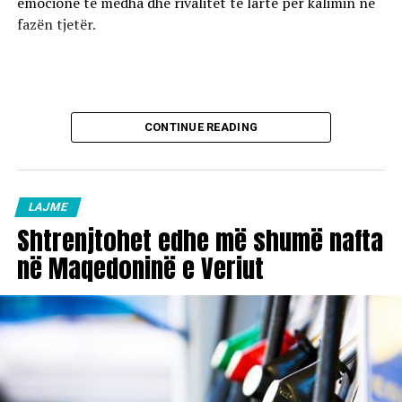
emocione të mëdha dhe rivalitet të lartë për kalimin në
fazën tjetër.
CONTINUE READING
LAJME
Shtrenjtohet edhe më shumë nafta
në Maqedoninë e Veriut