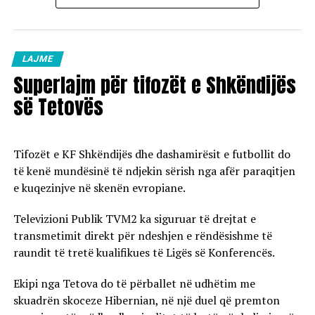
LAJME
Superlajm për tifozët e Shkëndijës
së Tetovës
Tifozët e KF Shkëndijës dhe dashamirësit e futbollit do
të kenë mundësinë të ndjekin sërish nga afër paraqitjen
e kuqezinjve në skenën evropiane.
Televizioni Publik TVM2 ka siguruar të drejtat e
transmetimit direkt për ndeshjen e rëndësishme të
raundit të tretë kualifikues të Ligës së Konferencës.
Ekipi nga Tetova do të përballet në udhëtim me
skuadrën skoceze Hibernian, në një duel që premton