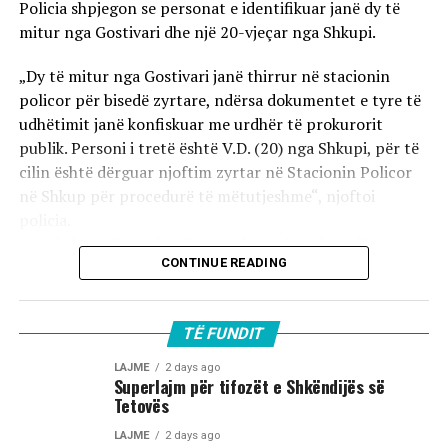
Policia shpjegon se personat e identifikuar janë dy të
mitur nga Gostivari dhe një 20-vjeçar nga Shkupi.
„Dy të mitur nga Gostivari janë thirrur në stacionin
policor për bisedë zyrtare, ndërsa dokumentet e tyre të
udhëtimit janë konfiskuar me urdhër të prokurorit
publik. Personi i tretë është V.D. (20) nga Shkupi, për të
cilin është dërguar njoftim zyrtar në Stacionin Policor
në Shkup për procedurë të mëtutjeshme“, njoftoi
policia.
Ata theksojnë se ndaj të treve do të zbatohet një
CONTINUE READING
procedurë e përshpejtuar para gjykatës sapo të
kompletohet dokumentacioni i plotë për rastin. Sipas
autoriteteve, sulmi ka ndodhur në orët e para të
TË FUNDIT
mëngjesit të 2 gushtit në rrugën „Borçe Jovanoski“, ku
dy të rinj janë goditur me mjete dhe shkopinj druri.
LAJME
2 days ago
Superlajm për tifozët e Shkëndijës së
Tetovës
Në rrjetet sociale u shfaq një video-incizim shqetësues
nga Gostivari, në të cilin shfaqet një përleshje e ashpër
LAJME
2 days ago