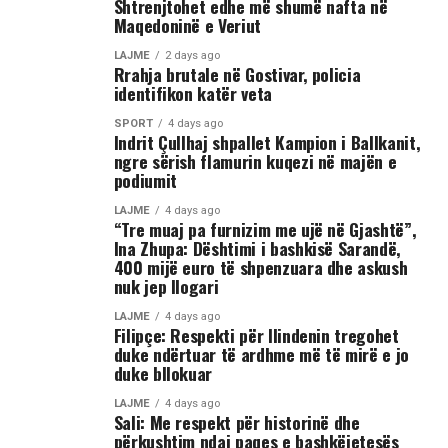
Shtrenjtohet edhe më shumë nafta në
fizike mes një grupi më të madh të rinjsh.
Maqedoninë e Veriut
Sipas informacioneve të publikuara, gjatë rrahjes, njëri
LAJME
2 days ago
Rrahja brutale në Gostivar, policia
nga djemtë është goditur në pjesën e kokës, pas së cilës
identifikon katër veta
ka rënë në tokë dhe ka mbetur i palëvizshëm.
Përkundër faktit se po shtrihej në rrugë, në incizim
SPORT
4 days ago
Indrit Çullhaj shpallet Kampion i Ballkanit,
shihet se sulmi ka vazhduar me goditje të shumta ndaj
ngre sërish flamurin kuqezi në majën e
trupit të tij, gjë që ka shkaktuar reagime dhe dënime të
podiumit
ashpra në rrjetet sociale.(INA)
LAJME
4 days ago
“Tre muaj pa furnizim me ujë në Gjashtë”,
Ina Zhupa: Dështimi i bashkisë Sarandë,
400 mijë euro të shpenzuara dhe askush
nuk jep llogari
LAJME
4 days ago
Filipçe: Respekti për Ilindenin tregohet
duke ndërtuar të ardhme më të mirë e jo
duke bllokuar
LAJME
4 days ago
Sali: Me respekt për historinë dhe
përkushtim ndaj paqes e bashkëjetesës