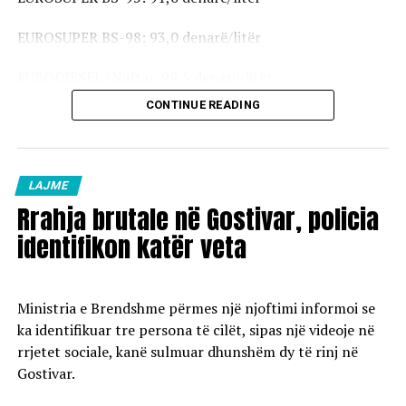
EUROSUPER BS-98: 93,0 denarë/litër
EURODIESEL (Nafta): 99,5 denarë/litër
CONTINUE READING
Vaji ekstra i lehtë (EL-1): 98,5 denarë/litër
Çmimet e reja do të hyjnë në fuqi pas mesnate dhe do të
vlejnë në të gjitha pikat e karburanteve në vend.
LAJME
Rrahja brutale në Gostivar, policia
identifikon katër veta
Ministria e Brendshme përmes një njoftimi informoi se
ka identifikuar tre persona të cilët, sipas një videoje në
rrjetet sociale, kanë sulmuar dhunshëm dy të rinj në
Gostivar.