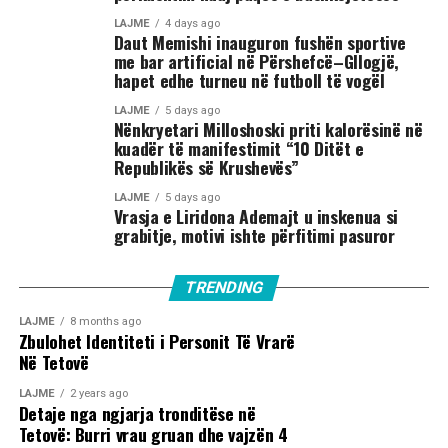
LAJME
4 days ago
Daut Memishi inauguron fushën sportive
me bar artificial në Përshefcë–Gllogjë,
hapet edhe turneu në futboll të vogël
LAJME
5 days ago
Nënkryetari Milloshoski priti kalorësinë në
kuadër të manifestimit “10 Ditët e
Republikës së Krushevës”
LAJME
5 days ago
Vrasja e Liridona Ademajt u inskenua si
grabitje, motivi ishte përfitimi pasuror
TRENDING
LAJME
8 months ago
Zbulohet Identiteti i Personit Të Vrarë
Në Tetovë
LAJME
2 years ago
Detaje nga ngjarja tronditëse në
Tetovë: Burri vrau gruan dhe vajzën 4