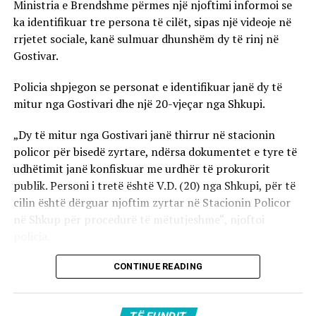
Ministria e Brendshme përmes një njoftimi informoi se
ka identifikuar tre persona të cilët, sipas një videoje në
rrjetet sociale, kanë sulmuar dhunshëm dy të rinj në
Gostivar.
Policia shpjegon se personat e identifikuar janë dy të
mitur nga Gostivari dhe një 20-vjeçar nga Shkupi.
„Dy të mitur nga Gostivari janë thirrur në stacionin
policor për bisedë zyrtare, ndërsa dokumentet e tyre të
udhëtimit janë konfiskuar me urdhër të prokurorit
publik. Personi i tretë është V.D. (20) nga Shkupi, për të
cilin është dërguar njoftim zyrtar në Stacionin Policor
në Shkup për procedurë të mëtutjeshme“, njoftoi
policia.
Ata theksojnë se ndaj të treve do të zbatohet një
CONTINUE READING
procedurë e përshpejtuar para gjykatës sapo të
kompletohet dokumentacioni i plotë për rastin. Sipas
autoriteteve, sulmi ka ndodhur në orët e para të