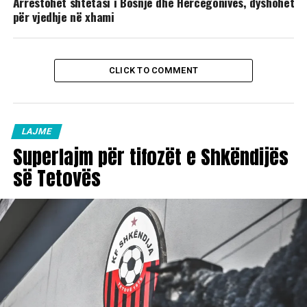
Arrestohet shtetasi i Bosnjë dhe Hercegonivës, dyshohet
për vjedhje në xhami
CLICK TO COMMENT
LAJME
Superlajm për tifozët e Shkëndijës
së Tetovës