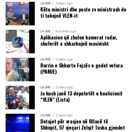
LAJME
2 years ago
Këto ministri dhe poste zv ministrash do
ti takojnë VLEN-it
LAJME
8 months ago
Aplikacion që zbulon kamerat radar,
shoferët e shkarkojnë masivisht
LAJME
2 years ago
Burrin e Shkurte Fejzës e godet vetura
(PAMJE)
LAJME
2 years ago
Ja kush janë 13 deputetët e koalicionit
“VLEN” (Lista)
LAJME
2 years ago
Detajet për vrasjen në Bllacë të
Shkupit, 57 vjeçari Zelqif Tusha gjendet