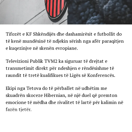
Tifozët e KF Shkëndijës dhe dashamirësit e futbollit do
të kenë mundësinë të ndjekin sërish nga afër paraqitjen
e kuqezinjve në skenën evropiane.
Televizioni Publik TVM2 ka siguruar të drejtat e
transmetimit direkt për ndeshjen e rëndësishme të
raundit të tretë kualifikues të Ligës së Konferencës.
Ekipi nga Tetova do të përballet në udhëtim me
skuadrën skoceze Hibernian, në një duel që premton
emocione të mëdha dhe rivalitet të lartë për kalimin në
fazën tjetër.