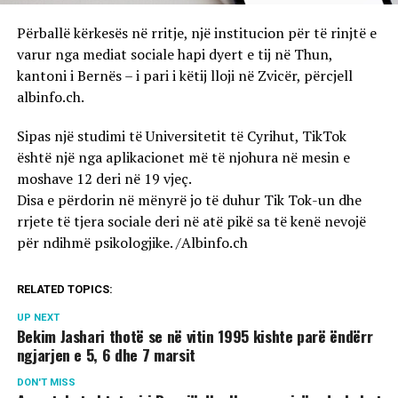
Përballë kërkesës në rritje, një institucion për të rinjtë e
varur nga mediat sociale hapi dyert e tij në Thun,
kantoni i Bernës – i pari i këtij lloji në Zvicër, përcjell
albinfo.ch.
Sipas një studimi të Universitetit të Cyrihut, TikTok
është një nga aplikacionet më të njohura në mesin e
moshave 12 deri në 19 vjeç.
Disa e përdorin në mënyrë jo të duhur Tik Tok-un dhe
rrjete të tjera sociale deri në atë pikë sa të kenë nevojë
për ndihmë psikologjike. /Albinfo.ch
RELATED TOPICS:
UP NEXT
Bekim Jashari thotë se në vitin 1995 kishte parë ëndërr
ngjarjen e 5, 6 dhe 7 marsit
DON'T MISS