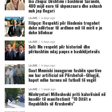
Ina Zhupa: Dështimi i bashkisë Sarandë,
400 mijë euro të shpenzuara dhe askush
nuk jep llogari
LAJME
6 days ago
Filipçe: Respekti për Ilindenin tregohet
duke ndërtuar të ardhme më të mirë e jo
duke bllokuar
LAJME
6 days ago
Sali: Me respekt për historinë dhe
përkushtim ndaj paqes e bashkëjetesës
LAJME
6 days ago
Daut Memishi inauguron fushën sportive
me bar artificial në Përshefcë–Gllogjë,
hapet edhe turneu në futboll të vogël
LAJME
1 week ago
Nënkryetari Milloshoski priti kalorësinë në
kuadër të manifestimit “10 Ditët e
Republikës së Krushevës”