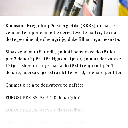
Komisioni Rregullor për Energjetikë (KRRE) ka marrë
vendim të ri për çmimet e derivateve të naftës, të cilat
do të pësojnë ulje dhe ngritje, duke filluar nga mesnata.
Sipas vendimit të fundit, çmimi i benzinave do të ulet
për 2 denarë për litër. Nga ana tjetër, çmimi i derivateve
të tjera shënon rritje: nafta do të shtrenjtohet për 1
denarë, ndërsa vaji ekstra i lehtë për 0,5 denarë për litër.
Çmimet e reja të derivateve të naftës:
EUROSUPER BS-95: 91,0 denarë/litër
EUROSUPER BS-98: 93,0 denarë/litër
EURODIESEL (Nafta): 99,5 denarë/litër