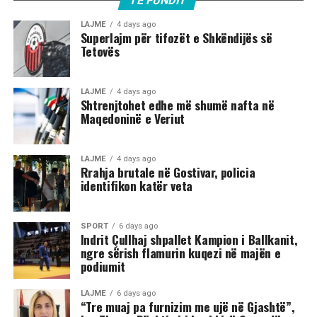
TË FUNDIT
mëngjesit të 2 gushtit në rrugën „Borçe Jovanoski“, ku
dy të rinj janë goditur me mjete dhe shkopinj druri.
LAJME
4 days ago
Superlajm për tifozët e Shkëndijës së
Tetovës
Në rrjetet sociale u shfaq një video-incizim shqetësues
nga Gostivari, në të cilin shfaqet një përleshje e ashpër
fizike mes një grupi më të madh të rinjsh.
LAJME
4 days ago
Shtrenjtohet edhe më shumë nafta në
Maqedoninë e Veriut
Sipas informacioneve të publikuara, gjatë rrahjes, njëri
nga djemtë është goditur në pjesën e kokës, pas së cilës
ka rënë në tokë dhe ka mbetur i palëvizshëm.
LAJME
4 days ago
Përkundër faktit se po shtrihej në rrugë, në incizim
Rrahja brutale në Gostivar, policia
identifikon katër veta
shihet se sulmi ka vazhduar me goditje të shumta ndaj
trupit të tij, gjë që ka shkaktuar reagime dhe dënime të
ashpra në rrjetet sociale.(INA)
SPORT
6 days ago
Indrit Çullhaj shpallet Kampion i Ballkanit,
ngre sërish flamurin kuqezi në majën e
podiumit
LAJME
6 days ago
“Tre muaj pa furnizim me ujë në Gjashtë”,