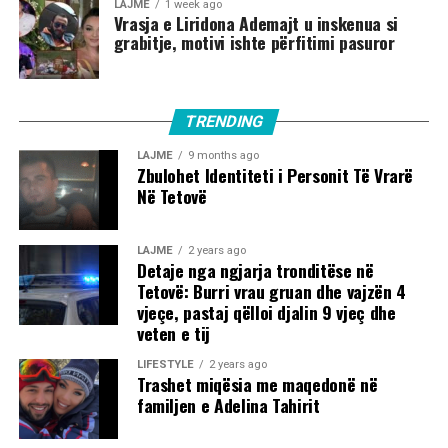
LAJME
1 week ago
Vrasja e Liridona Ademajt u inskenua si
grabitje, motivi ishte përfitimi pasuror
TRENDING
LAJME
9 months ago
Zbulohet Identiteti i Personit Të Vrarë
Në Tetovë
LAJME
2 years ago
Detaje nga ngjarja tronditëse në
Tetovë: Burri vrau gruan dhe vajzën 4
vjeçe, pastaj qëlloi djalin 9 vjeç dhe
veten e tij
LIFESTYLE
2 years ago
Trashet miqësia me maqedonë në
familjen e Adelina Tahirit