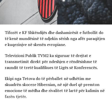
Tifozët e KF Shkëndijës dhe dashamirësit e futbollit do
të kenë mundësinë të ndjekin sërish nga afër paraqitjen
e kuqezinjve në skenën evropiane.
Televizioni Publik TVM2 ka siguruar të drejtat e
transmetimit direkt për ndeshjen e rëndësishme të
raundit të tretë kualifikues të Ligës së Konferencës.
Ekipi nga Tetova do të përballet në udhëtim me
skuadrën skoceze Hibernian, në një duel që premton
emocione të mëdha dhe rivalitet të lartë për kalimin në
fazën tjetër.