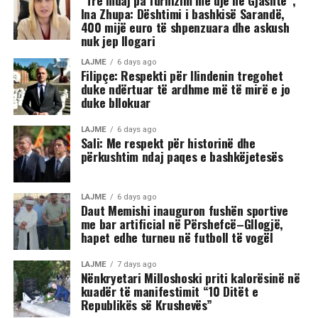
Ina Zhupa: Dështimi i bashkisë Sarandë,
400 mijë euro të shpenzuara dhe askush
nuk jep llogari
LAJME
6 days ago
Filipçe: Respekti për Ilindenin tregohet
duke ndërtuar të ardhme më të mirë e jo
duke bllokuar
LAJME
6 days ago
Sali: Me respekt për historinë dhe
përkushtim ndaj paqes e bashkëjetesës
LAJME
6 days ago
Daut Memishi inauguron fushën sportive
me bar artificial në Përshefcë–Gllogjë,
hapet edhe turneu në futboll të vogël
LAJME
7 days ago
Nënkryetari Milloshoski priti kalorësinë në
kuadër të manifestimit “10 Ditët e
Republikës së Krushevës”