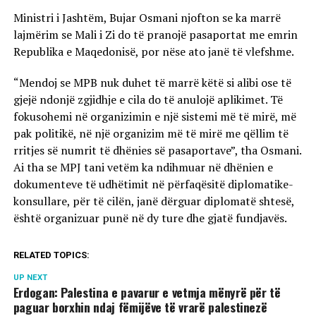
Ministri i Jashtëm, Bujar Osmani njofton se ka marrë
lajmërim se Mali i Zi do të pranojë pasaportat me emrin
Republika e Maqedonisë, por nëse ato janë të vlefshme.
“Mendoj se MPB nuk duhet të marrë këtë si alibi ose të
gjejë ndonjë zgjidhje e cila do të anulojë aplikimet. Të
fokusohemi në organizimin e një sistemi më të mirë, më
pak politikë, në një organizim më të mirë me qëllim të
rritjes së numrit të dhënies së pasaportave”, tha Osmani.
Ai tha se MPJ tani vetëm ka ndihmuar në dhënien e
dokumenteve të udhëtimit në përfaqësitë diplomatike-
konsullare, për të cilën, janë dërguar diplomatë shtesë,
është organizuar punë në dy ture dhe gjatë fundjavës.
RELATED TOPICS:
UP NEXT
Erdogan: Palestina e pavarur e vetmja mënyrë për të
paguar borxhin ndaj fëmijëve të vrarë palestinezë