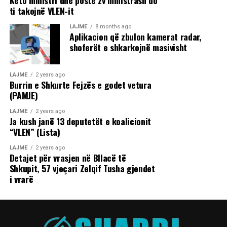
ti takojnë VLEN-it
LAJME
8 months ago
Aplikacion që zbulon kamerat radar,
shoferët e shkarkojnë masivisht
LAJME
2 years ago
Burrin e Shkurte Fejzës e godet vetura
(PAMJE)
LAJME
2 years ago
Ja kush janë 13 deputetët e koalicionit
“VLEN” (Lista)
LAJME
2 years ago
Detajet për vrasjen në Bllacë të
Shkupit, 57 vjeçari Zelqif Tusha gjendet
i vrarë