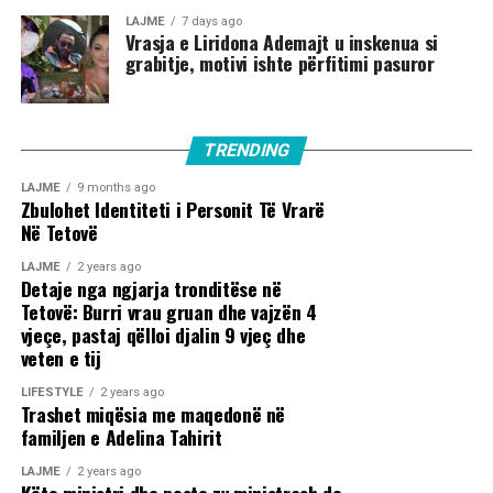
LAJME
7 days ago
Vrasja e Liridona Ademajt u inskenua si
grabitje, motivi ishte përfitimi pasuror
TRENDING
LAJME
9 months ago
Zbulohet Identiteti i Personit Të Vrarë
Në Tetovë
LAJME
2 years ago
Detaje nga ngjarja tronditëse në
Tetovë: Burri vrau gruan dhe vajzën 4
vjeçe, pastaj qëlloi djalin 9 vjeç dhe
veten e tij
LIFESTYLE
2 years ago
Trashet miqësia me maqedonë në
familjen e Adelina Tahirit
LAJME
2 years ago
Këto ministri dhe poste zv ministrash do