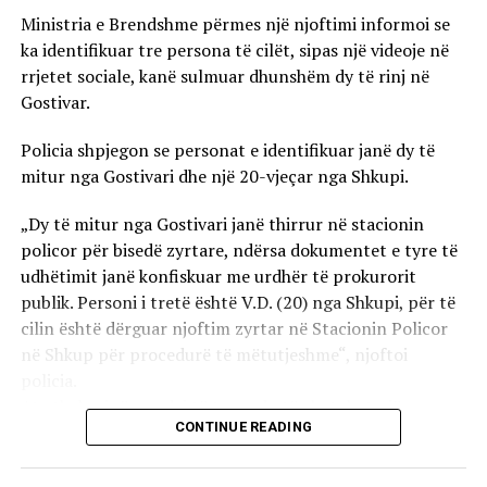
Ministria e Brendshme përmes një njoftimi informoi se
ka identifikuar tre persona të cilët, sipas një videoje në
rrjetet sociale, kanë sulmuar dhunshëm dy të rinj në
Gostivar.
Policia shpjegon se personat e identifikuar janë dy të
mitur nga Gostivari dhe një 20-vjeçar nga Shkupi.
„Dy të mitur nga Gostivari janë thirrur në stacionin
policor për bisedë zyrtare, ndërsa dokumentet e tyre të
udhëtimit janë konfiskuar me urdhër të prokurorit
publik. Personi i tretë është V.D. (20) nga Shkupi, për të
cilin është dërguar njoftim zyrtar në Stacionin Policor
në Shkup për procedurë të mëtutjeshme“, njoftoi
policia.
Ata theksojnë se ndaj të treve do të zbatohet një
CONTINUE READING
procedurë e përshpejtuar para gjykatës sapo të
kompletohet dokumentacioni i plotë për rastin. Sipas
autoriteteve, sulmi ka ndodhur në orët e para të