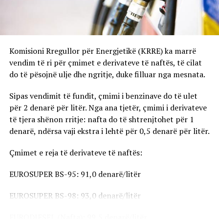
Komisioni Rregullor për Energjetikë (KRRE) ka marrë
vendim të ri për çmimet e derivateve të naftës, të cilat
do të pësojnë ulje dhe ngritje, duke filluar nga mesnata.
Sipas vendimit të fundit, çmimi i benzinave do të ulet
për 2 denarë për litër. Nga ana tjetër, çmimi i derivateve
të tjera shënon rritje: nafta do të shtrenjtohet për 1
denarë, ndërsa vaji ekstra i lehtë për 0,5 denarë për litër.
Çmimet e reja të derivateve të naftës:
EUROSUPER BS-95: 91,0 denarë/litër
EUROSUPER BS-98: 93,0 denarë/litër
EURODIESEL (Nafta): 99,5 denarë/litër