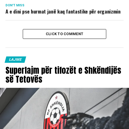
DON'T MISS
A e dini pse hurmat janë kaq fantastike për organizmin
CLICK TO COMMENT
LAJME
Superlajm për tifozët e Shkëndijës
së Tetovës