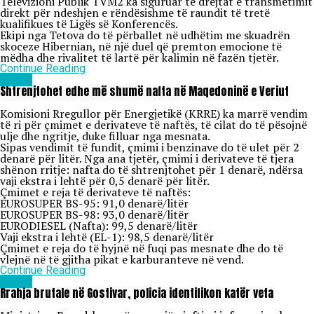
Televizioni Publik TVM2 ka siguruar të drejtat e transmetimit
direkt për ndeshjen e rëndësishme të raundit të tretë
kualifikues të Ligës së Konferencës.
Ekipi nga Tetova do të përballet në udhëtim me skuadrën
skoceze Hibernian, në një duel që premton emocione të
mëdha dhe rivalitet të lartë për kalimin në fazën tjetër.
Continue Reading
Lajme
Shtrenjtohet edhe më shumë nafta në Maqedoninë e Veriut
Komisioni Rregullor për Energjetikë (KRRE) ka marrë vendim
të ri për çmimet e derivateve të naftës, të cilat do të pësojnë
ulje dhe ngritje, duke filluar nga mesnata.
Sipas vendimit të fundit, çmimi i benzinave do të ulet për 2
denarë për litër. Nga ana tjetër, çmimi i derivateve të tjera
shënon rritje: nafta do të shtrenjtohet për 1 denarë, ndërsa
vaji ekstra i lehtë për 0,5 denarë për litër.
Çmimet e reja të derivateve të naftës:
EUROSUPER BS-95: 91,0 denarë/litër
EUROSUPER BS-98: 93,0 denarë/litër
EURODIESEL (Nafta): 99,5 denarë/litër
Vaji ekstra i lehtë (EL-1): 98,5 denarë/litër
Çmimet e reja do të hyjnë në fuqi pas mesnate dhe do të
vlejnë në të gjitha pikat e karburanteve në vend.
Continue Reading
Lajme
Rrahja brutale në Gostivar, policia identifikon katër veta