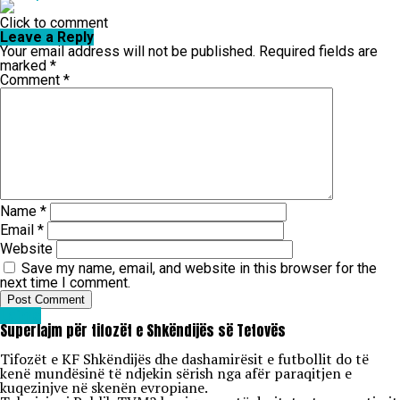
Click to comment
Leave a Reply
Your email address will not be published.
Required fields are
marked
*
Comment
*
Name
*
Email
*
Website
Save my name, email, and website in this browser for the
next time I comment.
Lajme
Superlajm për tifozët e Shkëndijës së Tetovës
Tifozët e KF Shkëndijës dhe dashamirësit e futbollit do të
kenë mundësinë të ndjekin sërish nga afër paraqitjen e
kuqezinjve në skenën evropiane.