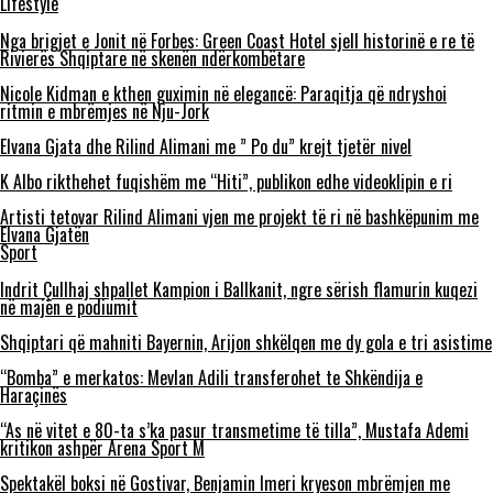
Lifestyle
Nga brigjet e Jonit në Forbes: Green Coast Hotel sjell historinë e re të
Rivierës Shqiptare në skenën ndërkombëtare
Nicole Kidman e kthen guximin në elegancë: Paraqitja që ndryshoi
ritmin e mbrëmjes në Nju-Jork
Elvana Gjata dhe Rilind Alimani me ” Po du” krejt tjetër nivel
K Albo rikthehet fuqishëm me “Hiti”, publikon edhe videoklipin e ri
Artisti tetovar Rilind Alimani vjen me projekt të ri në bashkëpunim me
Elvana Gjatën
Sport
Indrit Çullhaj shpallet Kampion i Ballkanit, ngre sërish flamurin kuqezi
në majën e podiumit
Shqiptari që mahniti Bayernin, Arijon shkëlqen me dy gola e tri asistime
“Bomba” e merkatos: Mevlan Adili transferohet te Shkëndija e
Haraçinës
“As në vitet e 80-ta s’ka pasur transmetime të tilla”, Mustafa Ademi
kritikon ashpër Arena Sport M
Spektakël boksi në Gostivar, Benjamin Imeri kryeson mbrëmjen me