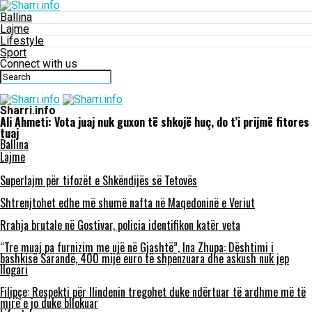
Ballina
Lajme
Lifestyle
Sport
Connect with us
Sharri.info
Ali Ahmeti: Vota juaj nuk guxon të shkojë huç, do t’i prijmë fitores
tuaj
Ballina
Lajme
Superlajm për tifozët e Shkëndijës së Tetovës
Shtrenjtohet edhe më shumë nafta në Maqedoninë e Veriut
Rrahja brutale në Gostivar, policia identifikon katër veta
“Tre muaj pa furnizim me ujë në Gjashtë”, Ina Zhupa: Dështimi i
bashkisë Sarandë, 400 mijë euro të shpenzuara dhe askush nuk jep
llogari
Filipçe: Respekti për Ilindenin tregohet duke ndërtuar të ardhme më të
mirë e jo duke bllokuar