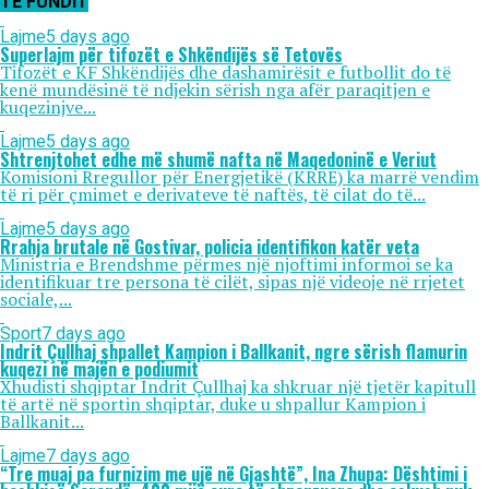
TË FUNDIT
Lajme
5 days ago
Superlajm për tifozët e Shkëndijës së Tetovës
Tifozët e KF Shkëndijës dhe dashamirësit e futbollit do të
kenë mundësinë të ndjekin sërish nga afër paraqitjen e
kuqezinjve...
Lajme
5 days ago
Shtrenjtohet edhe më shumë nafta në Maqedoninë e Veriut
Komisioni Rregullor për Energjetikë (KRRE) ka marrë vendim
të ri për çmimet e derivateve të naftës, të cilat do të...
Lajme
5 days ago
Rrahja brutale në Gostivar, policia identifikon katër veta
Ministria e Brendshme përmes një njoftimi informoi se ka
identifikuar tre persona të cilët, sipas një videoje në rrjetet
sociale,...
Sport
7 days ago
Indrit Çullhaj shpallet Kampion i Ballkanit, ngre sërish flamurin
kuqezi në majën e podiumit
Xhudisti shqiptar Indrit Çullhaj ka shkruar një tjetër kapitull
të artë në sportin shqiptar, duke u shpallur Kampion i
Ballkanit...
Lajme
7 days ago
“Tre muaj pa furnizim me ujë në Gjashtë”, Ina Zhupa: Dështimi i