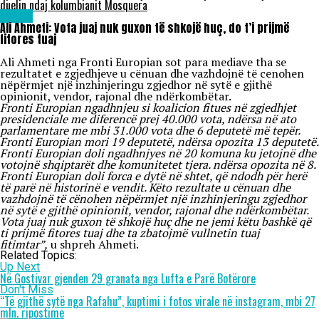
duelin ndaj kolumbianit Mosquera
Lajme
Ali Ahmeti: Vota juaj nuk guxon të shkojë huç, do t’i prijmë
fitores tuaj
Ali Ahmeti nga Fronti Europian sot para mediave tha se
rezultatet e zgjedhjeve u cënuan dhe vazhdojnë të cenohen
nëpërmjet një inzhinjeringu zgjedhor në sytë e gjithë
opinionit, vendor, rajonal dhe ndërkombëtar.
Fronti Europian ngadhnjeu si koalicion fitues në zgjedhjet
presidenciale me diferencë prej
40.000 vota, ndërsa në ato
parlamentare me mbi 31.000 vota dhe 6 deputetë më tepër.
Fronti Europian mori 19 deputetë, ndërsa opozita 13 deputetë.
Fronti Europian doli ngadhnjyes në 20 komuna ku jetojnë dhe
votojnë shqiptarët dhe komunitetet tjera. ndërsa opozita në 8.
Fronti Europian doli forca e dytë në shtet, që ndodh për herë
të parë në historinë e vendit. Këto rezultate u cënuan dhe
vazhdojnë të cënohen nëpërmjet një inzhinjeringu zgjedhor
në sytë e gjithë opinionit, vendor, rajonal dhe ndërkombëtar.
Vota juaj nuk guxon të shkojë huç dhe ne jemi këtu bashkë që
ti prijmë fitores tuaj dhe ta zbatojmë vullnetin tuaj
fitimtar”,
u shpreh Ahmeti.
Related Topics:
Up Next
Në Gostivar gjenden 29 granata nga Lufta e Parë Botërore
Don't Miss
“Të gjithë sytë nga Rafahu”, kuptimi i fotos virale në instagram, mbi 27
mln. ripostime