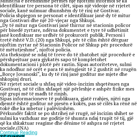
Ministria e Brendshme përmes një njoftimi informoi se ka
identifikuar tre persona të cilët, sipas një videoje në rrjetet
sociale, kanë sulmuar dhunshëm dy të rinj në Gostivar.
Policia shpjegon se personat e identifikuar janë dy të mitur
nga Gostivari dhe një 20-vjeçar nga Shkupi.
„Dy të mitur nga Gostivari janë thirrur në stacionin policor
për bisedë zyrtare, ndërsa dokumentet e tyre të udhëtimit
janë konfiskuar me urdhër të prokurorit publik. Personi i
tretë është V.D. (20) nga Shkupi, për të cilin është dërguar
njoftim zyrtar në Stacionin Policor në Shkup për procedurë
të mëtutjeshme“, njoftoi policia.
Ata theksojnë se ndaj të treve do të zbatohet një procedurë e
përshpejtuar para gjykatës sapo të kompletohet
dokumentacioni i plotë për rastin. Sipas autoriteteve, sulmi
ka ndodhur në orët e para të mëngjesit të 2 gushtit në rrugën
„Borçe Jovanoski“, ku dy të rinj janë goditur me mjete dhe
shkopinj druri.
Në rrjetet sociale u shfaq një video-incizim shqetësues nga
Gostivari, në të cilin shfaqet një përleshje e ashpër fizike mes
një grupi më të madh të rinjsh.
Sipas informacioneve të publikuara, gjatë rrahjes, njëri nga
djemtë është goditur në pjesën e kokës, pas së cilës ka rënë në
tokë dhe ka mbetur i palëvizshëm.
Përkundër faktit se po shtrihej në rrugë, në incizim shihet se
sulmi ka vazhduar me goditje të shumta ndaj trupit të tij, gjë
që ka shkaktuar reagime dhe dënime të ashpra në rrjetet
sociale.(INA)
Continue Reading