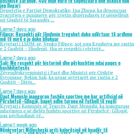
bashkisë Sarandë, 400 mijë euro të shpenzuara dhe askush nuk
jep llogari
Deputetja e Partisë Demokratike, Ina Zhupa, ka denoncuar
zvarritjen e punimeve për rrjetin shpërndarës të ujësjellësit
në Gjashtë të Sarandës,...
Lajme
7 days ago
Filipçe: Respekti për Ilindenin tregohet duke ndërtuar të ardhme
më të mirë e jo duke bllokuar
Kryetari i LSDM-së, Venko Filipce, sot nga Krusheva me rastin
e 2 Gushtit – Ilindenit, tha se respekti i vërtetë...
Lajme
7 days ago
Sali: Me respekt për historinë dhe përkushtim ndaj paqes e
bashkëjetesës
Zëvendëskryeministri i Parë dhe Ministri për Çështje
Evropiane, Bekim Sali, ka uruar qytetarët me rastin e 2
Gushtit – Ditës...
Lajme
7 days ago
Daut Memishi inauguron fushën sportive me bar artificial në
Përshefcë–Gllogjë, hapet edhe turneu në futboll të vogël
Kryetari i Komunës së Tearcës, Daut Memishi, ka inauguruar
mbrëmjen e së dielës fushën sportive në Përshefcë–Gllogjë,
pas përfundimit të...
Lajme
1 week ago
Nënkryetari Milloshoski priti kalorësinë në kuadër të