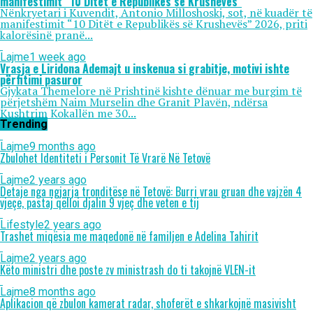
manifestimit “10 Ditët e Republikës së Krushevës”
Nënkryetari i Kuvendit, Antonio Milloshoski, sot, në kuadër të
manifestimit “10 Ditët e Republikës së Krushevës” 2026, priti
kalorësinë pranë...
Lajme
1 week ago
Vrasja e Liridona Ademajt u inskenua si grabitje, motivi ishte
përfitimi pasuror
Gjykata Themelore në Prishtinë kishte dënuar me burgim të
përjetshëm Naim Murselin dhe Granit Plavën, ndërsa
Kushtrim Kokallën me 30...
Trending
Lajme
9 months ago
Zbulohet Identiteti i Personit Të Vrarë Në Tetovë
Lajme
2 years ago
Detaje nga ngjarja tronditëse në Tetovë: Burri vrau gruan dhe vajzën 4
vjeçe, pastaj qëlloi djalin 9 vjeç dhe veten e tij
Lifestyle
2 years ago
Trashet miqësia me maqedonë në familjen e Adelina Tahirit
Lajme
2 years ago
Këto ministri dhe poste zv ministrash do ti takojnë VLEN-it
Lajme
8 months ago
Aplikacion që zbulon kamerat radar, shoferët e shkarkojnë masivisht