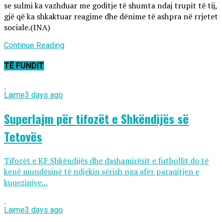
se sulmi ka vazhduar me goditje të shumta ndaj trupit të tij,
gjë që ka shkaktuar reagime dhe dënime të ashpra në rrjetet
sociale.(INA)
Continue Reading
TË FUNDIT
Lajme
3 days ago
Superlajm për tifozët e Shkëndijës së
Tetovës
Tifozët e KF Shkëndijës dhe dashamirësit e futbollit do të
kenë mundësinë të ndjekin sërish nga afër paraqitjen e
kuqezinjve...
Lajme
3 days ago