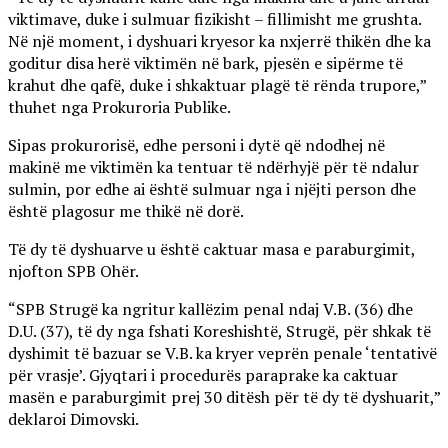
viktimave, duke i sulmuar fizikisht – fillimisht me grushta.
Në një moment, i dyshuari kryesor ka nxjerrë thikën dhe ka
goditur disa herë viktimën në bark, pjesën e sipërme të
krahut dhe qafë, duke i shkaktuar plagë të rënda trupore,”
thuhet nga Prokuroria Publike.
Sipas prokurorisë, edhe personi i dytë që ndodhej në
makinë me viktimën ka tentuar të ndërhyjë për të ndalur
sulmin, por edhe ai është sulmuar nga i njëjti person dhe
është plagosur me thikë në dorë.
Të dy të dyshuarve u është caktuar masa e paraburgimit,
njofton SPB Ohër.
“SPB Strugë ka ngritur kallëzim penal ndaj V.B. (36) dhe
D.U. (37), të dy nga fshati Koreshishtë, Strugë, për shkak të
dyshimit të bazuar se V.B. ka kryer veprën penale ‘tentativë
për vrasje’. Gjyqtari i procedurës paraprake ka caktuar
masën e paraburgimit prej 30 ditësh për të dy të dyshuarit,”
deklaroi Dimovski.