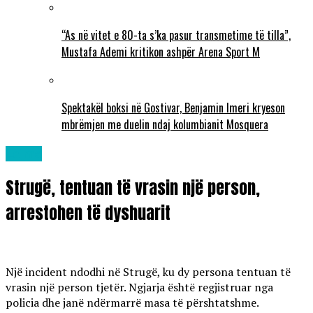
“As në vitet e 80-ta s’ka pasur transmetime të tilla”,
Mustafa Ademi kritikon ashpër Arena Sport M
Spektakël boksi në Gostivar, Benjamin Imeri kryeson
mbrëmjen me duelin ndaj kolumbianit Mosquera
Lajme
Strugë, tentuan të vrasin një person,
arrestohen të dyshuarit
Një incident ndodhi në Strugë, ku dy persona tentuan të
vrasin një person tjetër. Ngjarja është regjistruar nga
policia dhe janë ndërmarrë masa të përshtatshme.