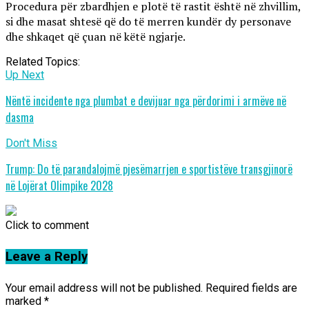
Procedura për zbardhjen e plotë të rastit është në zhvillim,
si dhe masat shtesë që do të merren kundër dy personave
dhe shkaqet që çuan në këtë ngjarje.
Related Topics:
Up Next
Nëntë incidente nga plumbat e devijuar nga përdorimi i armëve në
dasma
Don't Miss
Trump: Do të parandalojmë pjesëmarrjen e sportistëve transgjinorë
në Lojërat Olimpike 2028
Click to comment
Leave a Reply
Your email address will not be published.
Required fields are
marked
*