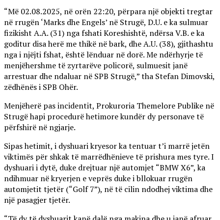
“Më 02.08.2025, në orën 22:20, përpara një objekti tregtar
në rrugën ‘Marks dhe Engels’ në Strugë, D.U. e ka sulmuar
fizikisht A.A. (31) nga fshati Koreshishtë, ndërsa V.B. e ka
goditur disa herë me thikë në bark, dhe A.U. (38), gjithashtu
nga i njëjti fshat, është lënduar në dorë. Me ndërhyrje të
menjëhershme të zyrtarëve policorë, sulmuesit janë
arrestuar dhe ndaluar në SPB Strugë,” tha Stefan Dimovski,
zëdhënës i SPB Ohër.
Menjëherë pas incidentit, Prokuroria Themelore Publike në
Strugë hapi procedurë hetimore kundër dy personave të
përfshirë në ngjarje.
Sipas hetimit, i dyshuari kryesor ka tentuar t’i marrë jetën
viktimës për shkak të marrëdhënieve të prishura mes tyre. I
dyshuari i dytë, duke drejtuar një automjet “BMW X6”, ka
ndihmuar në kryerjen e veprës duke i bllokuar rrugën
automjetit tjetër (“Golf 7”), në të cilin ndodhej viktima dhe
një pasagjer tjetër.
“Të dy të dyshuarit kanë dalë nga makina dhe u janë afruar