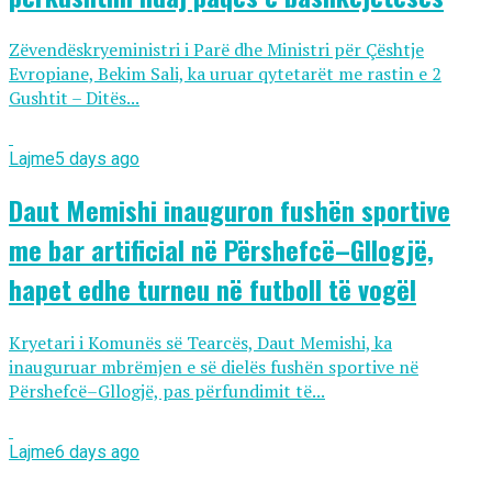
Zëvendëskryeministri i Parë dhe Ministri për Çështje
Evropiane, Bekim Sali, ka uruar qytetarët me rastin e 2
Gushtit – Ditës...
Lajme
5 days ago
Daut Memishi inauguron fushën sportive
me bar artificial në Përshefcë–Gllogjë,
hapet edhe turneu në futboll të vogël
Kryetari i Komunës së Tearcës, Daut Memishi, ka
inauguruar mbrëmjen e së dielës fushën sportive në
Përshefcë–Gllogjë, pas përfundimit të...
Lajme
6 days ago