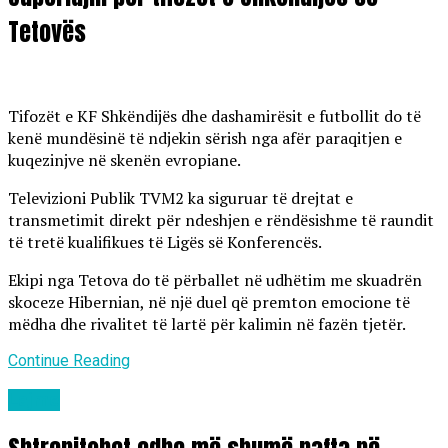
Tetovës
Tifozët e KF Shkëndijës dhe dashamirësit e futbollit do të
kenë mundësinë të ndjekin sërish nga afër paraqitjen e
kuqezinjve në skenën evropiane.
Televizioni Publik TVM2 ka siguruar të drejtat e
transmetimit direkt për ndeshjen e rëndësishme të raundit
të tretë kualifikues të Ligës së Konferencës.
Ekipi nga Tetova do të përballet në udhëtim me skuadrën
skoceze Hibernian, në një duel që premton emocione të
mëdha dhe rivalitet të lartë për kalimin në fazën tjetër.
Continue Reading
Lajme