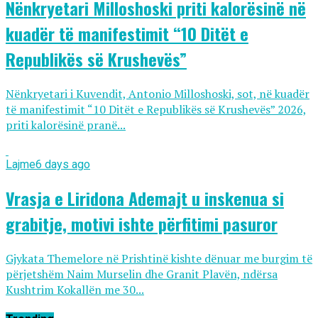
Nënkryetari Milloshoski priti kalorësinë në
kuadër të manifestimit “10 Ditët e
Republikës së Krushevës”
Nënkryetari i Kuvendit, Antonio Milloshoski, sot, në kuadër
të manifestimit “10 Ditët e Republikës së Krushevës” 2026,
priti kalorësinë pranë...
Lajme
6 days ago
Vrasja e Liridona Ademajt u inskenua si
grabitje, motivi ishte përfitimi pasuror
Gjykata Themelore në Prishtinë kishte dënuar me burgim të
përjetshëm Naim Murselin dhe Granit Plavën, ndërsa
Kushtrim Kokallën me 30...