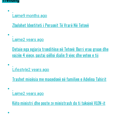
Trending
Lajme
9 months ago
Zbulohet Identiteti i Personit Të Vrarë Në Tetovë
Lajme
2 years ago
Detaje nga ngjarja tronditëse në Tetovë: Burri vrau gruan dhe
vajzën 4 vjeçe, pastaj qëlloi djalin 9 vjeç dhe veten e tij
Lifestyle
2 years ago
Trashet miqësia me maqedonë në familjen e Adelina Tahirit
Lajme
2 years ago
Këto ministri dhe poste zv ministrash do ti takojnë VLEN-it