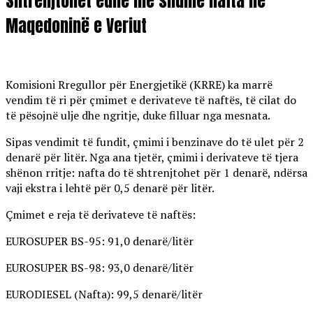
Shtrenjtohet edhe më shumë nafta në
Maqedoninë e Veriut
Komisioni Rregullor për Energjetikë (KRRE) ka marrë
vendim të ri për çmimet e derivateve të naftës, të cilat do
të pësojnë ulje dhe ngritje, duke filluar nga mesnata.
Sipas vendimit të fundit, çmimi i benzinave do të ulet për 2
denarë për litër. Nga ana tjetër, çmimi i derivateve të tjera
shënon rritje: nafta do të shtrenjtohet për 1 denarë, ndërsa
vaji ekstra i lehtë për 0,5 denarë për litër.
Çmimet e reja të derivateve të naftës:
EUROSUPER BS-95: 91,0 denarë/litër
EUROSUPER BS-98: 93,0 denarë/litër
EURODIESEL (Nafta): 99,5 denarë/litër