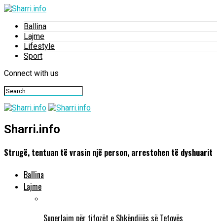
Ballina
Lajme
Lifestyle
Sport
Connect with us
Sharri.info
Strugë, tentuan të vrasin një person, arrestohen të dyshuarit
Ballina
Lajme
Superlajm për tifozët e Shkëndijës së Tetovës