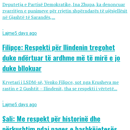
Deputetja e Partisë Demokratike, Ina Zhupa, ka denoncuar
zvarritjen e punimeve për rrjetin shpërndarës të ujësjellësit
në Gjashtë të Sarandës,...
Lajme
5 days ago
Filipçe: Respekti për Ilindenin tregohet
duke ndërtuar të ardhme më të mirë e jo
duke bllokuar
Kryetari i LSDM-së, Venko Filipce, sot nga Krusheva me
rastin e 2 Gushtit – Ilindenit, tha se respekti i vërtetë...
Lajme
5 days ago
Sali: Me respekt për historinë dhe
përkushtim ndaj paqes e bashkëjetesës