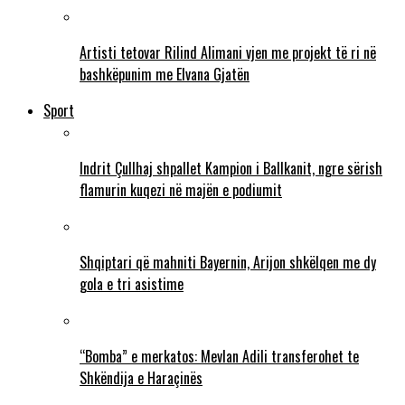
Artisti tetovar Rilind Alimani vjen me projekt të ri në
bashkëpunim me Elvana Gjatën
Sport
Indrit Çullhaj shpallet Kampion i Ballkanit, ngre sërish
flamurin kuqezi në majën e podiumit
Shqiptari që mahniti Bayernin, Arijon shkëlqen me dy
gola e tri asistime
“Bomba” e merkatos: Mevlan Adili transferohet te
Shkëndija e Haraçinës