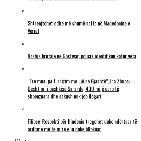
Shtrenjtohet edhe më shumë nafta në Maqedoninë e
Veriut
Rrahja brutale në Gostivar, policia identifikon katër veta
“Tre muaj pa furnizim me ujë në Gjashtë”, Ina Zhupa:
Dështimi i bashkisë Sarandë, 400 mijë euro të
shpenzuara dhe askush nuk jep llogari
Filipçe: Respekti për Ilindenin tregohet duke ndërtuar të
ardhme më të mirë e jo duke bllokuar