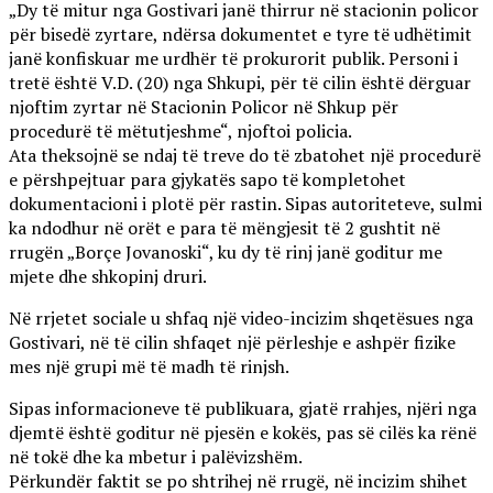
„Dy të mitur nga Gostivari janë thirrur në stacionin policor
për bisedë zyrtare, ndërsa dokumentet e tyre të udhëtimit
janë konfiskuar me urdhër të prokurorit publik. Personi i
tretë është V.D. (20) nga Shkupi, për të cilin është dërguar
njoftim zyrtar në Stacionin Policor në Shkup për
procedurë të mëtutjeshme“, njoftoi policia.
Ata theksojnë se ndaj të treve do të zbatohet një procedurë
e përshpejtuar para gjykatës sapo të kompletohet
dokumentacioni i plotë për rastin. Sipas autoriteteve, sulmi
ka ndodhur në orët e para të mëngjesit të 2 gushtit në
rrugën „Borçe Jovanoski“, ku dy të rinj janë goditur me
mjete dhe shkopinj druri.
Në rrjetet sociale u shfaq një video-incizim shqetësues nga
Gostivari, në të cilin shfaqet një përleshje e ashpër fizike
mes një grupi më të madh të rinjsh.
Sipas informacioneve të publikuara, gjatë rrahjes, njëri nga
djemtë është goditur në pjesën e kokës, pas së cilës ka rënë
në tokë dhe ka mbetur i palëvizshëm.
Përkundër faktit se po shtrihej në rrugë, në incizim shihet