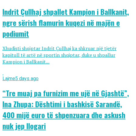
Indrit Çullhaj shpallet Kampion i Ballkanit,
ngre sërish flamurin kuqezi në majën e
podiumit
Xhudisti shqiptar Indrit Çullhaj ka shkruar një tjetër
kapitull të artë në sportin shqiptar, duke u shpallur
Kampion i Ballkanit...
Lajme
5 days ago
“Tre muaj pa furnizim me ujë në Gjashtë”,
Ina Zhupa: Dështimi i bashkisë Sarandë,
400 mijë euro të shpenzuara dhe askush
nuk jep llogari