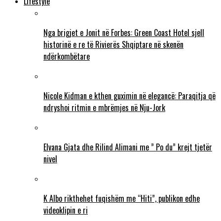
Lifestyle
Nga brigjet e Jonit në Forbes: Green Coast Hotel sjell
historinë e re të Rivierës Shqiptare në skenën
ndërkombëtare
Nicole Kidman e kthen guximin në elegancë: Paraqitja që
ndryshoi ritmin e mbrëmjes në Nju-Jork
Elvana Gjata dhe Rilind Alimani me ” Po du” krejt tjetër
nivel
K Albo rikthehet fuqishëm me “Hiti”, publikon edhe
videoklipin e ri