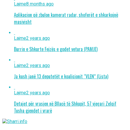
Lajme
8 months ago
Aplikacion që zbulon kamerat radar, shoferët e shkarkojnë
masivisht
Lajme
2 years ago
Burrin e Shkurte Fejzës e godet vetura (PAMJE)
Lajme
2 years ago
Ja kush janë 13 deputetët e koalicionit “VLEN” (Lista)
Lajme
2 years ago
Detajet për vrasjen në Bllacë të Shkupit, 57 vjeçari Zelqif
Tusha gjendet i vrarë