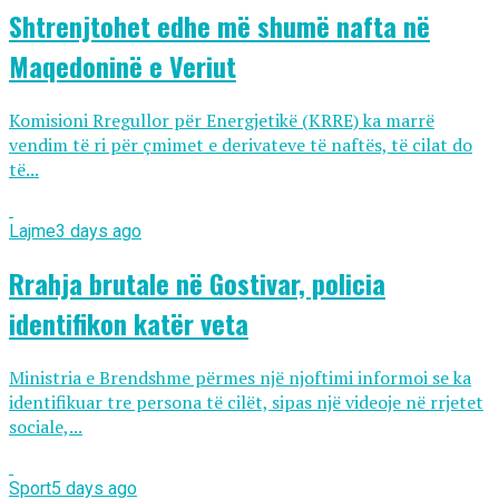
Shtrenjtohet edhe më shumë nafta në
Maqedoninë e Veriut
Komisioni Rregullor për Energjetikë (KRRE) ka marrë
vendim të ri për çmimet e derivateve të naftës, të cilat do
të...
Lajme
3 days ago
Rrahja brutale në Gostivar, policia
identifikon katër veta
Ministria e Brendshme përmes një njoftimi informoi se ka
identifikuar tre persona të cilët, sipas një videoje në rrjetet
sociale,...
Sport
5 days ago