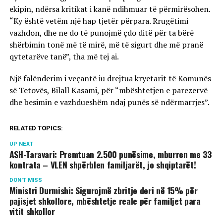
ekipin, ndërsa kritikat i kanë ndihmuar të përmirësohen.
“Ky është vetëm një hap tjetër përpara. Rrugëtimi
vazhdon, dhe ne do të punojmë çdo ditë për ta bërë
shërbimin tonë më të mirë, më të sigurt dhe më pranë
qytetarëve tanë”, tha më tej ai.
Një falënderim i veçantë iu drejtua kryetarit të Komunës
së Tetovës, Bilall Kasami, për “mbështetjen e parezervë
dhe besimin e vazhdueshëm ndaj punës së ndërmarrjes”.
RELATED TOPICS:
UP NEXT
ASH-Taravari: Premtuan 2.500 punësime, mburren me 33
kontrata – VLEN shpërblen familjarët, jo shqiptarët!
DON'T MISS
Ministri Durmishi: Sigurojmë zbritje deri në 15% për
pajisjet shkollore, mbështetje reale për familjet para
vitit shkollor