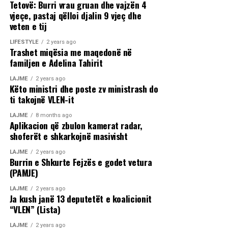
Tetovë: Burri vrau gruan dhe vajzën 4
vjeçe, pastaj qëlloi djalin 9 vjeç dhe
veten e tij
LIFESTYLE
2 years ago
Trashet miqësia me maqedonë në
familjen e Adelina Tahirit
LAJME
2 years ago
Këto ministri dhe poste zv ministrash do
ti takojnë VLEN-it
LAJME
8 months ago
Aplikacion që zbulon kamerat radar,
shoferët e shkarkojnë masivisht
LAJME
2 years ago
Burrin e Shkurte Fejzës e godet vetura
(PAMJE)
LAJME
2 years ago
Ja kush janë 13 deputetët e koalicionit
“VLEN” (Lista)
LAJME
2 years ago