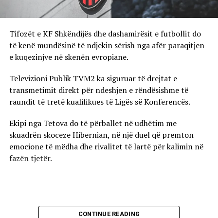
Tifozët e KF Shkëndijës dhe dashamirësit e futbollit do
të kenë mundësinë të ndjekin sërish nga afër paraqitjen
e kuqezinjve në skenën evropiane.
Televizioni Publik TVM2 ka siguruar të drejtat e
transmetimit direkt për ndeshjen e rëndësishme të
raundit të tretë kualifikues të Ligës së Konferencës.
Ekipi nga Tetova do të përballet në udhëtim me
skuadrën skoceze Hibernian, në një duel që premton
emocione të mëdha dhe rivalitet të lartë për kalimin në
fazën tjetër.
CONTINUE READING