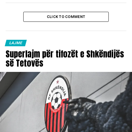
CLICK TO COMMENT
LAJME
Superlajm për tifozët e Shkëndijës
së Tetovës