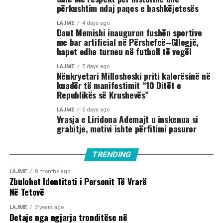
përkushtim ndaj paqes e bashkëjetesës
LAJME
4 days ago
Daut Memishi inauguron fushën sportive
me bar artificial në Përshefcë–Gllogjë,
hapet edhe turneu në futboll të vogël
LAJME
5 days ago
Nënkryetari Milloshoski priti kalorësinë në
kuadër të manifestimit “10 Ditët e
Republikës së Krushevës”
LAJME
5 days ago
Vrasja e Liridona Ademajt u inskenua si
grabitje, motivi ishte përfitimi pasuror
TRENDING
LAJME
8 months ago
Zbulohet Identiteti i Personit Të Vrarë
Në Tetovë
LAJME
2 years ago
Detaje nga ngjarja tronditëse në