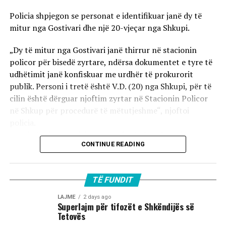
Policia shpjegon se personat e identifikuar janë dy të
mitur nga Gostivari dhe një 20-vjeçar nga Shkupi.
„Dy të mitur nga Gostivari janë thirrur në stacionin
policor për bisedë zyrtare, ndërsa dokumentet e tyre të
udhëtimit janë konfiskuar me urdhër të prokurorit
publik. Personi i tretë është V.D. (20) nga Shkupi, për të
cilin është dërguar njoftim zyrtar në Stacionin Policor
në Shkup për procedurë të mëtutjeshme“, njoftoi
policia.
Ata theksojnë se ndaj të treve do të zbatohet një
CONTINUE READING
procedurë e përshpejtuar para gjykatës sapo të
kompletohet dokumentacioni i plotë për rastin. Sipas
autoriteteve, sulmi ka ndodhur në orët e para të
TË FUNDIT
mëngjesit të 2 gushtit në rrugën „Borçe Jovanoski“, ku
dy të rinj janë goditur me mjete dhe shkopinj druri.
LAJME
2 days ago
Superlajm për tifozët e Shkëndijës së
Tetovës
Në rrjetet sociale u shfaq një video-incizim shqetësues