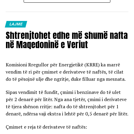
LAJME
Shtrenjtohet edhe më shumë nafta
në Maqedoninë e Veriut
Komisioni Rregullor për Energjetikë (KRRE) ka marrë
vendim të ri për çmimet e derivateve të naftës, të cilat
do të pësojnë ulje dhe ngritje, duke filluar nga mesnata.
Sipas vendimit të fundit, çmimi i benzinave do të ulet
për 2 denarë për litër. Nga ana tjetër, çmimi i derivateve
të tjera shënon rritje: nafta do të shtrenjtohet për 1
denarë, ndërsa vaji ekstra i lehtë për 0,5 denarë për litër.
Çmimet e reja të derivateve të naftës: