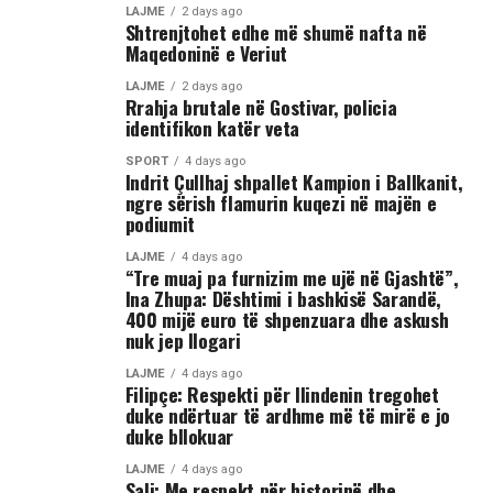
nga Gostivari, në të cilin shfaqet një përleshje e ashpër
LAJME
2 days ago
Shtrenjtohet edhe më shumë nafta në
fizike mes një grupi më të madh të rinjsh.
Maqedoninë e Veriut
Sipas informacioneve të publikuara, gjatë rrahjes, njëri
LAJME
2 days ago
Rrahja brutale në Gostivar, policia
nga djemtë është goditur në pjesën e kokës, pas së cilës
identifikon katër veta
ka rënë në tokë dhe ka mbetur i palëvizshëm.
Përkundër faktit se po shtrihej në rrugë, në incizim
SPORT
4 days ago
Indrit Çullhaj shpallet Kampion i Ballkanit,
shihet se sulmi ka vazhduar me goditje të shumta ndaj
ngre sërish flamurin kuqezi në majën e
trupit të tij, gjë që ka shkaktuar reagime dhe dënime të
podiumit
ashpra në rrjetet sociale.(INA)
LAJME
4 days ago
“Tre muaj pa furnizim me ujë në Gjashtë”,
Ina Zhupa: Dështimi i bashkisë Sarandë,
400 mijë euro të shpenzuara dhe askush
nuk jep llogari
LAJME
4 days ago
Filipçe: Respekti për Ilindenin tregohet
duke ndërtuar të ardhme më të mirë e jo
duke bllokuar
LAJME
4 days ago
Sali: Me respekt për historinë dhe