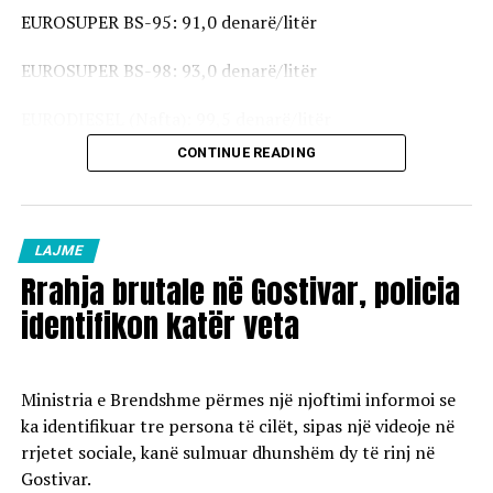
EUROSUPER BS-95: 91,0 denarë/litër
EUROSUPER BS-98: 93,0 denarë/litër
EURODIESEL (Nafta): 99,5 denarë/litër
CONTINUE READING
Vaji ekstra i lehtë (EL-1): 98,5 denarë/litër
Çmimet e reja do të hyjnë në fuqi pas mesnate dhe do të
vlejnë në të gjitha pikat e karburanteve në vend.
LAJME
Rrahja brutale në Gostivar, policia
identifikon katër veta
Ministria e Brendshme përmes një njoftimi informoi se
ka identifikuar tre persona të cilët, sipas një videoje në
rrjetet sociale, kanë sulmuar dhunshëm dy të rinj në
Gostivar.