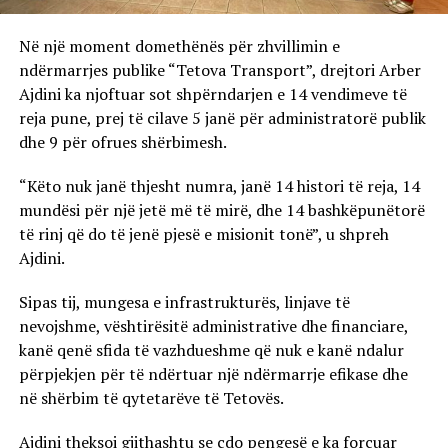
Në një moment domethënës për zhvillimin e
ndërmarrjes publike “Tetova Transport”, drejtori Arber
Ajdini ka njoftuar sot shpërndarjen e 14 vendimeve të
reja pune, prej të cilave 5 janë për administratorë publik
dhe 9 për ofrues shërbimesh.
“Këto nuk janë thjesht numra, janë 14 histori të reja, 14
mundësi për një jetë më të mirë, dhe 14 bashkëpunëtorë
të rinj që do të jenë pjesë e misionit tonë”, u shpreh
Ajdini.
Sipas tij, mungesa e infrastrukturës, linjave të
nevojshme, vështirësitë administrative dhe financiare,
kanë qenë sfida të vazhdueshme që nuk e kanë ndalur
përpjekjen për të ndërtuar një ndërmarrje efikase dhe
në shërbim të qytetarëve të Tetovës.
Ajdini theksoi gjithashtu se çdo pengesë e ka forcuar