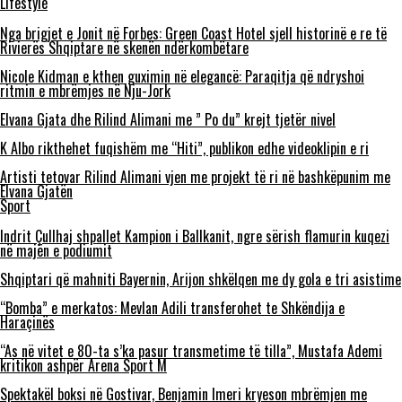
Lifestyle
Nga brigjet e Jonit në Forbes: Green Coast Hotel sjell historinë e re të
Rivierës Shqiptare në skenën ndërkombëtare
Nicole Kidman e kthen guximin në elegancë: Paraqitja që ndryshoi
ritmin e mbrëmjes në Nju-Jork
Elvana Gjata dhe Rilind Alimani me ” Po du” krejt tjetër nivel
K Albo rikthehet fuqishëm me “Hiti”, publikon edhe videoklipin e ri
Artisti tetovar Rilind Alimani vjen me projekt të ri në bashkëpunim me
Elvana Gjatën
Sport
Indrit Çullhaj shpallet Kampion i Ballkanit, ngre sërish flamurin kuqezi
në majën e podiumit
Shqiptari që mahniti Bayernin, Arijon shkëlqen me dy gola e tri asistime
“Bomba” e merkatos: Mevlan Adili transferohet te Shkëndija e
Haraçinës
“As në vitet e 80-ta s’ka pasur transmetime të tilla”, Mustafa Ademi
kritikon ashpër Arena Sport M
Spektakël boksi në Gostivar, Benjamin Imeri kryeson mbrëmjen me