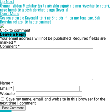
Up Next
Osmani sfidon Mexhitin: Eja ta nënshkruajmë një marrëveshje te noteri,
nëse humb të japësh dorëheqje nga Qeveria!
Don't Miss
Seanca e parë e Kuvendit të ri në Shqipëri fillon me tensione, Sali
Berisha refuzoi të hapte punimet
Click to comment
Leave a Reply
Your email address will not be published.
Required fields are
marked
*
Comment
*
Name
*
Email
*
Website
Save my name, email, and website in this browser for the
next time I comment.