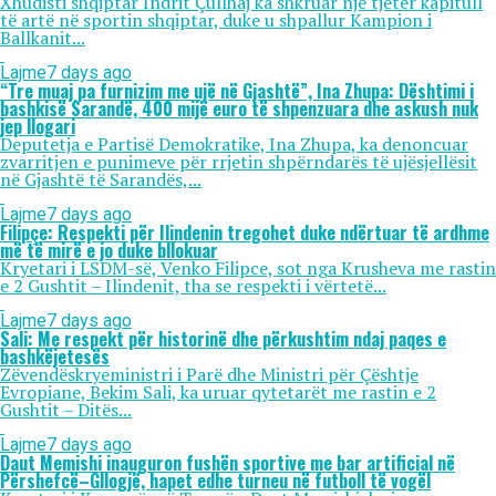
Xhudisti shqiptar Indrit Çullhaj ka shkruar një tjetër kapitull
të artë në sportin shqiptar, duke u shpallur Kampion i
Ballkanit...
Lajme
7 days ago
“Tre muaj pa furnizim me ujë në Gjashtë”, Ina Zhupa: Dështimi i
bashkisë Sarandë, 400 mijë euro të shpenzuara dhe askush nuk
jep llogari
Deputetja e Partisë Demokratike, Ina Zhupa, ka denoncuar
zvarritjen e punimeve për rrjetin shpërndarës të ujësjellësit
në Gjashtë të Sarandës,...
Lajme
7 days ago
Filipçe: Respekti për Ilindenin tregohet duke ndërtuar të ardhme
më të mirë e jo duke bllokuar
Kryetari i LSDM-së, Venko Filipce, sot nga Krusheva me rastin
e 2 Gushtit – Ilindenit, tha se respekti i vërtetë...
Lajme
7 days ago
Sali: Me respekt për historinë dhe përkushtim ndaj paqes e
bashkëjetesës
Zëvendëskryeministri i Parë dhe Ministri për Çështje
Evropiane, Bekim Sali, ka uruar qytetarët me rastin e 2
Gushtit – Ditës...
Lajme
7 days ago
Daut Memishi inauguron fushën sportive me bar artificial në
Përshefcë–Gllogjë, hapet edhe turneu në futboll të vogël