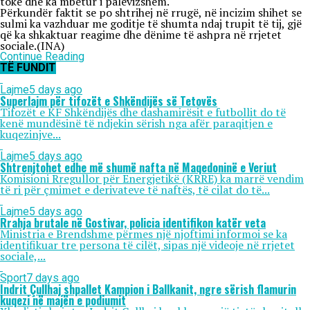
tokë dhe ka mbetur i palëvizshëm.
Përkundër faktit se po shtrihej në rrugë, në incizim shihet se
sulmi ka vazhduar me goditje të shumta ndaj trupit të tij, gjë
që ka shkaktuar reagime dhe dënime të ashpra në rrjetet
sociale.(INA)
Continue Reading
TË FUNDIT
Lajme
5 days ago
Superlajm për tifozët e Shkëndijës së Tetovës
Tifozët e KF Shkëndijës dhe dashamirësit e futbollit do të
kenë mundësinë të ndjekin sërish nga afër paraqitjen e
kuqezinjve...
Lajme
5 days ago
Shtrenjtohet edhe më shumë nafta në Maqedoninë e Veriut
Komisioni Rregullor për Energjetikë (KRRE) ka marrë vendim
të ri për çmimet e derivateve të naftës, të cilat do të...
Lajme
5 days ago
Rrahja brutale në Gostivar, policia identifikon katër veta
Ministria e Brendshme përmes një njoftimi informoi se ka
identifikuar tre persona të cilët, sipas një videoje në rrjetet
sociale,...
Sport
7 days ago
Indrit Çullhaj shpallet Kampion i Ballkanit, ngre sërish flamurin
kuqezi në majën e podiumit