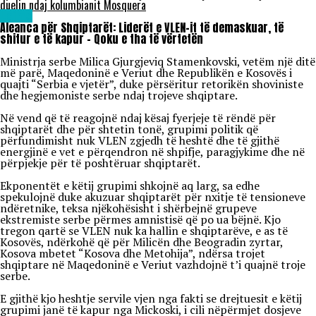
duelin ndaj kolumbianit Mosquera
Lajme
Aleanca për Shqiptarët: Liderët e VLEN-it të demaskuar, të
shitur e të kapur – Qoku e tha të vërtetën
Ministrja serbe Milica Gjurgjeviq Stamenkovski, vetëm një ditë
më parë, Maqedoninë e Veriut dhe Republikën e Kosovës i
quajti “Serbia e vjetër”, duke përsëritur retorikën shoviniste
dhe hegjemoniste serbe ndaj trojeve shqiptare.
Në vend që të reagojnë ndaj kësaj fyerjeje të rëndë për
shqiptarët dhe për shtetin tonë, grupimi politik që
përfundimisht nuk VLEN zgjedh të heshtë dhe të gjithë
energjinë e vet e përqendron në shpifje, paragjykime dhe në
përpjekje për të poshtëruar shqiptarët.
Ekponentët e këtij grupimi shkojnë aq larg, sa edhe
spekulojnë duke akuzuar shqiptarët për nxitje të tensioneve
ndëretnike, teksa njëkohësisht i shërbejnë grupeve
ekstremiste serbe përmes amnistisë që po ua bëjnë. Kjo
tregon qartë se VLEN nuk ka hallin e shqiptarëve, e as të
Kosovës, ndërkohë që për Milicën dhe Beogradin zyrtar,
Kosova mbetet “Kosova dhe Metohija”, ndërsa trojet
shqiptare në Maqedoninë e Veriut vazhdojnë t’i quajnë troje
serbe.
E gjithë kjo heshtje servile vjen nga fakti se drejtuesit e këtij
grupimi janë të kapur nga Mickoski, i cili nëpërmjet dosjeve