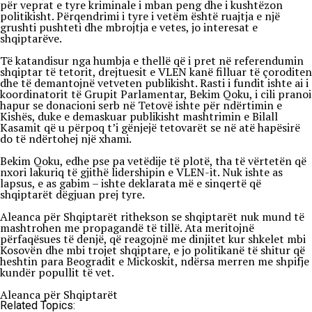
për veprat e tyre kriminale i mban peng dhe i kushtëzon
politikisht. Përqendrimi i tyre i vetëm është ruajtja e një
grushti pushteti dhe mbrojtja e vetes, jo interesat e
shqiptarëve.
Të katandisur nga humbja e thellë që i pret në referendumin
shqiptar të tetorit, drejtuesit e VLEN kanë filluar të çoroditen
dhe të demantojnë vetveten publikisht. Rasti i fundit ishte ai i
koordinatorit të Grupit Parlamentar, Bekim Qoku, i cili pranoi
hapur se donacioni serb në Tetovë ishte për ndërtimin e
Kishës, duke e demaskuar publikisht mashtrimin e Bilall
Kasamit që u përpoq t’i gënjejë tetovarët se në atë hapësirë
do të ndërtohej një xhami.
Bekim Qoku, edhe pse pa vetëdije të plotë, tha të vërtetën që
nxori lakuriq të gjithë lidershipin e VLEN-it. Nuk ishte as
lapsus, e as gabim – ishte deklarata më e sinqertë që
shqiptarët dëgjuan prej tyre.
Aleanca për Shqiptarët rithekson se shqiptarët nuk mund të
mashtrohen me propagandë të tillë. Ata meritojnë
përfaqësues të denjë, që reagojnë me dinjitet kur shkelet mbi
Kosovën dhe mbi trojet shqiptare, e jo politikanë të shitur që
heshtin para Beogradit e Mickoskit, ndërsa merren me shpifje
kundër popullit të vet.
Aleanca për Shqiptarët
Related Topics: