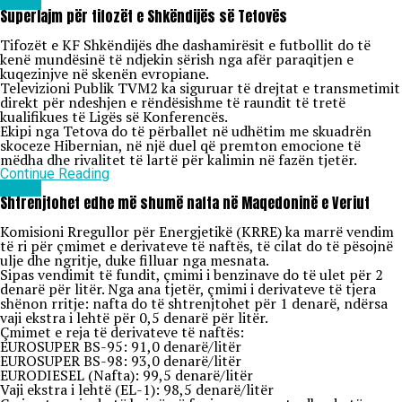
Lajme
Superlajm për tifozët e Shkëndijës së Tetovës
Tifozët e KF Shkëndijës dhe dashamirësit e futbollit do të
kenë mundësinë të ndjekin sërish nga afër paraqitjen e
kuqezinjve në skenën evropiane.
Televizioni Publik TVM2 ka siguruar të drejtat e transmetimit
direkt për ndeshjen e rëndësishme të raundit të tretë
kualifikues të Ligës së Konferencës.
Ekipi nga Tetova do të përballet në udhëtim me skuadrën
skoceze Hibernian, në një duel që premton emocione të
mëdha dhe rivalitet të lartë për kalimin në fazën tjetër.
Continue Reading
Lajme
Shtrenjtohet edhe më shumë nafta në Maqedoninë e Veriut
Komisioni Rregullor për Energjetikë (KRRE) ka marrë vendim
të ri për çmimet e derivateve të naftës, të cilat do të pësojnë
ulje dhe ngritje, duke filluar nga mesnata.
Sipas vendimit të fundit, çmimi i benzinave do të ulet për 2
denarë për litër. Nga ana tjetër, çmimi i derivateve të tjera
shënon rritje: nafta do të shtrenjtohet për 1 denarë, ndërsa
vaji ekstra i lehtë për 0,5 denarë për litër.
Çmimet e reja të derivateve të naftës:
EUROSUPER BS-95: 91,0 denarë/litër
EUROSUPER BS-98: 93,0 denarë/litër
EURODIESEL (Nafta): 99,5 denarë/litër
Vaji ekstra i lehtë (EL-1): 98,5 denarë/litër