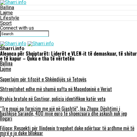
Ballina
Lajme
Lifestyle
Sport
Connect with us
Sharri.info
Aleanca për Shqiptarët: Liderët e VLEN-it të demaskuar, të shitur
e të kapur – Qoku e tha të vërtetën
Ballina
Lajme
Superlajm për tifozët e Shkëndijës së Tetovës
Shtrenjtohet edhe më shumë nafta në Maqedoninë e Veriut
Rrahja brutale në Gostivar, policia identifikon katër veta
“Tre muaj pa furnizim me ujë në Gjashtë”, Ina Zhupa: Dështimi i
bashkisë Sarandë, 400 mijë euro të shpenzuara dhe askush nuk jep
llogari
Filipçe: Respekti për Ilindenin tregohet duke ndërtuar të ardhme më të
mirë e jo duke bllokuar