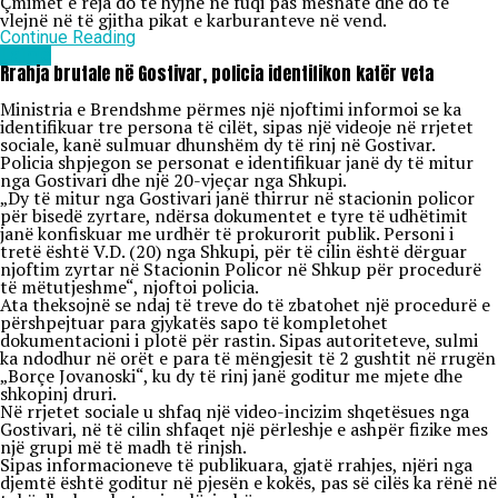
Çmimet e reja do të hyjnë në fuqi pas mesnate dhe do të
vlejnë në të gjitha pikat e karburanteve në vend.
Continue Reading
Lajme
Rrahja brutale në Gostivar, policia identifikon katër veta
Ministria e Brendshme përmes një njoftimi informoi se ka
identifikuar tre persona të cilët, sipas një videoje në rrjetet
sociale, kanë sulmuar dhunshëm dy të rinj në Gostivar.
Policia shpjegon se personat e identifikuar janë dy të mitur
nga Gostivari dhe një 20-vjeçar nga Shkupi.
„Dy të mitur nga Gostivari janë thirrur në stacionin policor
për bisedë zyrtare, ndërsa dokumentet e tyre të udhëtimit
janë konfiskuar me urdhër të prokurorit publik. Personi i
tretë është V.D. (20) nga Shkupi, për të cilin është dërguar
njoftim zyrtar në Stacionin Policor në Shkup për procedurë
të mëtutjeshme“, njoftoi policia.
Ata theksojnë se ndaj të treve do të zbatohet një procedurë e
përshpejtuar para gjykatës sapo të kompletohet
dokumentacioni i plotë për rastin. Sipas autoriteteve, sulmi
ka ndodhur në orët e para të mëngjesit të 2 gushtit në rrugën
„Borçe Jovanoski“, ku dy të rinj janë goditur me mjete dhe
shkopinj druri.
Në rrjetet sociale u shfaq një video-incizim shqetësues nga
Gostivari, në të cilin shfaqet një përleshje e ashpër fizike mes
një grupi më të madh të rinjsh.
Sipas informacioneve të publikuara, gjatë rrahjes, njëri nga
djemtë është goditur në pjesën e kokës, pas së cilës ka rënë në