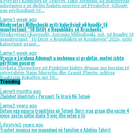
Kryetari i Komunës së Tearcës, Daut Memishi, ka inauguruar
mbrëmjen e së dielës fushën sportive në Përshefcë–Gllogjë,
pas përfundimit të...
Lajme
1 week ago
Nënkryetari Milloshoski priti kalorësinë në kuadër të
manifestimit “10 Ditët e Republikës së Krushevës”
Nënkryetari i Kuvendit, Antonio Milloshoski, sot, në kuadër të
manifestimit “10 Ditët e Republikës së Krushevës” 2026, priti
kalorësinë pranë...
Lajme
1 week ago
Vrasja e Liridona Ademajt u inskenua si grabitje, motivi ishte
përfitimi pasuror
Gjykata Themelore në Prishtinë kishte dënuar me burgim të
përjetshëm Naim Murselin dhe Granit Plavën, ndërsa
Kushtrim Kokallën me 30...
Trending
Lajme
9 months ago
Zbulohet Identiteti i Personit Të Vrarë Në Tetovë
Lajme
2 years ago
Detaje nga ngjarja tronditëse në Tetovë: Burri vrau gruan dhe vajzën 4
vjeçe, pastaj qëlloi djalin 9 vjeç dhe veten e tij
Lifestyle
2 years ago
Trashet miqësia me maqedonë në familjen e Adelina Tahirit