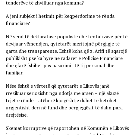
tenderëve të zhvilluar nga komuna?
A jeni subjekt i hetimit për keqpërdorime të rënda
financiare?
Në vend të deklaratave populiste dhe tentativave për të
devijuar vëmendjen, qytetarët meritojnë përgjigje të
qarta dhe transparente. Është koha që z. Arifi të sqarojë
publikisht pse ka hyrë në radarët e Policisë Financiare
dhe çfarë fshihet pas pasurimit të tij personal dhe
familjar.
Nëse është e vërtetë që qytetarët e Likovës janë
rrezikuar seriozisht nga ndotja me arsen – një akuzë
tejet e rëndë – atëherë kjo çështje duhet të hetohet
urgjentisht deri në fund dhe përgjegjësit të dalin para
drejtësisë.
Skemat korruptive që raportohen në Komunën e Likovës