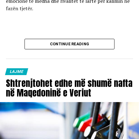
emocione të mëdha dhe rivalitet të lartë për kalimin në
fazën tjetër.
CONTINUE READING
LAJME
Shtrenjtohet edhe më shumë nafta
në Maqedoninë e Veriut