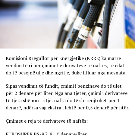
Komisioni Rregullor për Energjetikë (KRRE) ka marrë
vendim të ri për çmimet e derivateve të naftës, të cilat
do të pësojnë ulje dhe ngritje, duke filluar nga mesnata.
Sipas vendimit të fundit, çmimi i benzinave do të ulet
për 2 denarë për litër. Nga ana tjetër, çmimi i derivateve
të tjera shënon rritje: nafta do të shtrenjtohet për 1
denarë, ndërsa vaji ekstra i lehtë për 0,5 denarë për litër.
Çmimet e reja të derivateve të naftës:
EUROSUPER BS-95: 91,0 denarë/litër