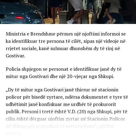
Ministria e Brendshme përmes një njoftimi informoi se
ka identifikuar tre persona të cilët, sipas një videoje në
rrjetet sociale, kanë sulmuar dhunshëm dy të rinj në
Gostivar.
Policia shpjegon se personat e identifikuar janë dy të
mitur nga Gostivari dhe një 20-vjeçar nga Shkupi.
„Dy të mitur nga Gostivari janë thirrur në stacionin
policor për bisedë zyrtare, ndërsa dokumentet e tyre të
udhëtimit janë konfiskuar me urdhër të prokurorit
publik. Personi i tretë është V.D. (20) nga Shkupi, për të
cilin është dërguar njoftim zyrtar në Stacionin Policor
në Shkup për procedurë të mëtutjeshme“, njoftoi
policia.