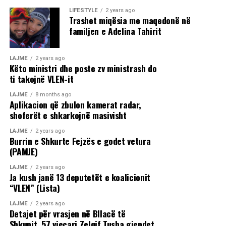
LIFESTYLE
2 years ago
Trashet miqësia me maqedonë në
familjen e Adelina Tahirit
LAJME
2 years ago
Këto ministri dhe poste zv ministrash do
ti takojnë VLEN-it
LAJME
8 months ago
Aplikacion që zbulon kamerat radar,
shoferët e shkarkojnë masivisht
LAJME
2 years ago
Burrin e Shkurte Fejzës e godet vetura
(PAMJE)
LAJME
2 years ago
Ja kush janë 13 deputetët e koalicionit
“VLEN” (Lista)
LAJME
2 years ago
Detajet për vrasjen në Bllacë të
Shkupit, 57 vjeçari Zelqif Tusha gjendet