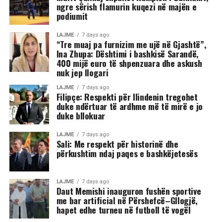
ngre sërish flamurin kuqezi në majën e
podiumit
LAJME
7 days ago
“Tre muaj pa furnizim me ujë në Gjashtë”,
Ina Zhupa: Dështimi i bashkisë Sarandë,
400 mijë euro të shpenzuara dhe askush
nuk jep llogari
LAJME
7 days ago
Filipçe: Respekti për Ilindenin tregohet
duke ndërtuar të ardhme më të mirë e jo
duke bllokuar
LAJME
7 days ago
Sali: Me respekt për historinë dhe
përkushtim ndaj paqes e bashkëjetesës
LAJME
7 days ago
Daut Memishi inauguron fushën sportive
me bar artificial në Përshefcë–Gllogjë,
hapet edhe turneu në futboll të vogël