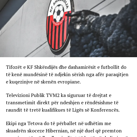
Tifozët e KF Shkëndijës dhe dashamirësit e futbollit do
të kenë mundësinë të ndjekin sërish nga afër paraqitjen
e kuqezinjve në skenën evropiane.
Televizioni Publik TVM2 ka siguruar të drejtat e
transmetimit direkt për ndeshjen e rëndësishme të
raundit të tretë kualifikues të Ligës së Konferencës.
Ekipi nga Tetova do të përballet në udhëtim me
skuadrën skoceze Hibernian, në një duel që premton