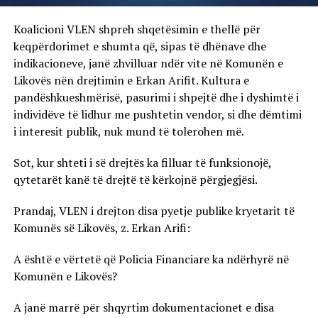
Koalicioni VLEN shpreh shqetësimin e thellë për
keqpërdorimet e shumta që, sipas të dhënave dhe
indikacioneve, janë zhvilluar ndër vite në Komunën e
Likovës nën drejtimin e Erkan Arifit. Kultura e
pandëshkueshmërisë, pasurimi i shpejtë dhe i dyshimtë i
individëve të lidhur me pushtetin vendor, si dhe dëmtimi
i interesit publik, nuk mund të tolerohen më.
Sot, kur shteti i së drejtës ka filluar të funksionojë,
qytetarët kanë të drejtë të kërkojnë përgjegjësi.
Prandaj, VLEN i drejton disa pyetje publike kryetarit të
Komunës së Likovës, z. Erkan Arifi:
A është e vërtetë që Policia Financiare ka ndërhyrë në
Komunën e Likovës?
A janë marrë për shqyrtim dokumentacionet e disa