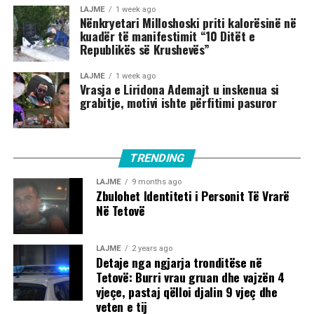
LAJME
1 week ago
Nënkryetari Milloshoski priti kalorësinë në
kuadër të manifestimit “10 Ditët e
Republikës së Krushevës”
LAJME
1 week ago
Vrasja e Liridona Ademajt u inskenua si
grabitje, motivi ishte përfitimi pasuror
TRENDING
LAJME
9 months ago
Zbulohet Identiteti i Personit Të Vrarë
Në Tetovë
LAJME
2 years ago
Detaje nga ngjarja tronditëse në
Tetovë: Burri vrau gruan dhe vajzën 4
vjeçe, pastaj qëlloi djalin 9 vjeç dhe
veten e tij