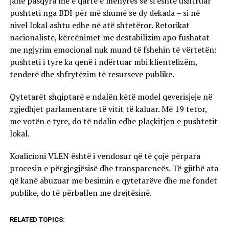
janë pasqyra më e qartë e mënyrës se si është ushtruar
pushteti nga BDI për më shumë se dy dekada – si në
nivel lokal ashtu edhe në atë shtetëror. Retorikat
nacionaliste, kërcënimet me destabilizim apo fushatat
me ngjyrim emocional nuk mund të fshehin të vërtetën:
pushteti i tyre ka qenë i ndërtuar mbi klientelizëm,
tenderë dhe shfrytëzim të resurseve publike.
Qytetarët shqiptarë e ndalën këtë model qeverisjeje në
zgjedhjet parlamentare të vitit të kaluar. Më 19 tetor,
me votën e tyre, do të ndalin edhe plaçkitjen e pushtetit
lokal.
Koalicioni VLEN është i vendosur që të çojë përpara
procesin e përgjegjësisë dhe transparencës. Të gjithë ata
që kanë abuzuar me besimin e qytetarëve dhe me fondet
publike, do të përballen me drejtësinë.
RELATED TOPICS: