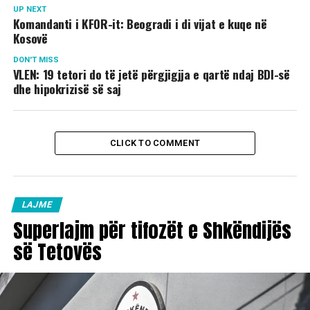
UP NEXT
Komandanti i KFOR-it: Beogradi i di vijat e kuqe në
Kosovë
DON'T MISS
VLEN: 19 tetori do të jetë përgjigjja e qartë ndaj BDI-së
dhe hipokrizisë së saj
CLICK TO COMMENT
LAJME
Superlajm për tifozët e Shkëndijës
së Tetovës