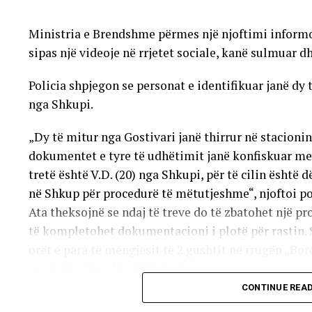
Ministria e Brendshme përmes një njoftimi informoi 
sipas një videoje në rrjetet sociale, kanë sulmuar d
Policia shpjegon se personat e identifikuar janë dy 
nga Shkupi.
„Dy të mitur nga Gostivari janë thirrur në stacionin
dokumentet e tyre të udhëtimit janë konfiskuar me 
tretë është V.D. (20) nga Shkupi, për të cilin është 
në Shkup për procedurë të mëtutjeshme“, njoftoi po
Ata theksojnë se ndaj të treve do të zbatohet një p
të kompletohet dokumentacioni i plotë për rastin. 
orët e para të mëngjesit të 2 gushtit në rrugën „Borç
me mjete dhe shkopinj druri.
CONTINUE REA
Në rrjetet sociale u shfaq një video-incizim shqetës