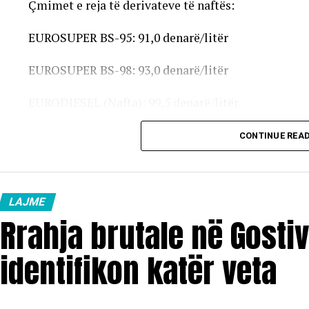
Çmimet e reja të derivateve të naftës:
EUROSUPER BS-95: 91,0 denarë/litër
EUROSUPER BS-98: 93,0 denarë/litër
EURODIESEL (Nafta): 99,5 denarë/litër
Vaji ekstra i lehtë (EL-1): 98,5 denarë/litër
CONTINUE REA
Çmimet e reja do të hyjnë në fuqi pas mesnate dhe do
karburanteve në vend.
LAJME
Rrahja brutale në Gostiv
identifikon katër veta