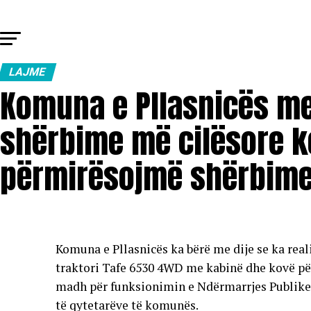
LAJME
Komuna e Pllasnicës me 
shërbime më cilësore k
përmirësojmë shërbimet
Komuna e Pllasnicës ka bërë me dije se ka reali
traktori Tafe 6530 4WD me kabinë dhe kovë për p
madh për funksionimin e Ndërmarrjes Publike
të qytetarëve të komunës.