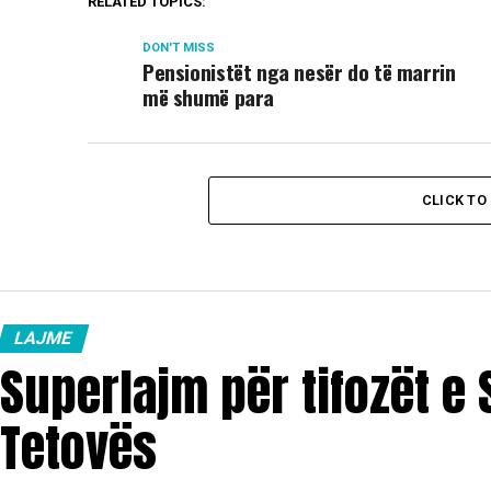
RELATED TOPICS:
DON'T MISS
Pensionistët nga nesër do të marrin
më shumë para
CLICK T
LAJME
Superlajm për tifozët e
Tetovës