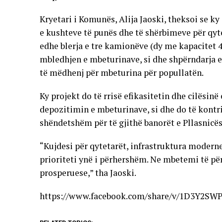
Kryetari i Komunës, Alija Jaoski, theksoi se 
e kushteve të punës dhe të shërbimeve për qytet
edhe blerja e tre kamionëve (dy me kapacitet 4
mbledhjen e mbeturinave, si dhe shpërndarja e
të mëdhenj për mbeturina për popullatën.
Ky projekt do të rrisë efikasitetin dhe cilësi
depozitimin e mbeturinave, si dhe do të kontr
shëndetshëm për të gjithë banorët e Pllasnicës
“Kujdesi për qytetarët, infrastruktura modern
prioriteti ynë i përhershëm. Ne mbetemi të p
prosperuese,” tha Jaoski.
https://www.facebook.com/share/v/1D3Y2SW