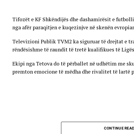
Tifozët e KF Shkëndijës dhe dashamirësit e futboll
nga afër paraqitjen e kuqezinjve në skenën evropia
Televizioni Publik TVM2 ka siguruar të drejtat e t
rëndësishme të raundit të tretë kualifikues të Ligë
Ekipi nga Tetova do të përballet në udhëtim me sku
premton emocione të mëdha dhe rivalitet të lartë pë
CONTINUE REA