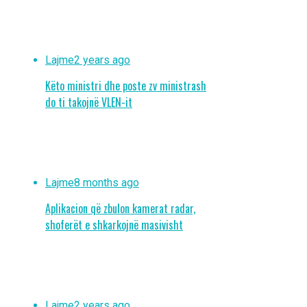
Lajme
2 years ago
Këto ministri dhe poste zv ministrash
do ti takojnë VLEN-it
Lajme
8 months ago
Aplikacion që zbulon kamerat radar,
shoferët e shkarkojnë masivisht
Lajme
2 years ago