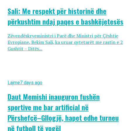
Sali: Me respekt për historinë dhe
përkushtim ndaj paqes e bashkëjetesës
Zëvendëskryeministri i Parë dhe Ministri për Çështje
Evropiane, Bekim Sali, ka uruar qytetarët me rastin e 2
Gushtit – Ditës...
Lajme
7 days ago
Daut Memishi inauguron fushën
sportive me bar artificial në
Përshefcë–Gllogjë, hapet edhe turneu
në futboll të vogël