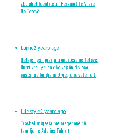
Zbulohet Identiteti i Personit Të Vrarë
Në Tetovë
Lajme
2 years ago
Detaje nga ngjarja tronditëse në Tetovë:
Burri vrau gruan dhe vajzën 4 vjeçe,
pastaj qëlloi djalin 9 vjeç dhe veten e tij
Lifestyle
2 years ago
Trashet miqësia me maqedonë në
familjen e Adelina Tahirit