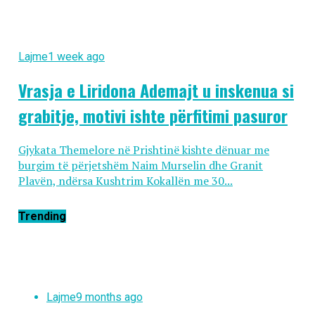
Lajme
1 week ago
Vrasja e Liridona Ademajt u inskenua si
grabitje, motivi ishte përfitimi pasuror
Gjykata Themelore në Prishtinë kishte dënuar me
burgim të përjetshëm Naim Murselin dhe Granit
Plavën, ndërsa Kushtrim Kokallën me 30...
Trending
Lajme
9 months ago