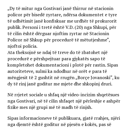
„Dy të mitur nga Gostivari janë thirrur në stacionin
policor për bisedë zyrtare, ndërsa dokumentet e tyre
të udhëtimit janë konfiskuar me urdhër të prokurorit
publik. Personi i tretë është V.D. (20) nga Shkupi, për
të cilin është dërguar njoftim zyrtar në Stacionin
Policor në Shkup për procedurë të mëtutjeshme“,
njoftoi policia.
Ata theksojnë se ndaj të treve do të zbatohet një
procedurë e përshpejtuar para gjykatës sapo të
kompletohet dokumentacioni i plotë për rastin. Sipas
autoriteteve, sulmi ka ndodhur në orët e para të
mëngjesit të 2 gushtit në rrugën „Borçe Jovanoski“, ku
dy të rinj janë goditur me mjete dhe shkopinj druri.
Në rrjetet sociale u shfaq një video-incizim shqetësues
nga Gostivari, në të cilin shfaqet një përleshje e ashpër
fizike mes një grupi më të madh të rinjsh.
Sipas informacioneve të publikuara, gjatë rrahjes, njëri
nga djemtë është goditur në pjesën e kokës, pas së