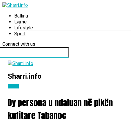
Ballina
Lajme
Lifestyle
Sport
Connect with us
Sharri.info
Lajme
Dy persona u ndaluan në pikën
kufitare Tabanoc