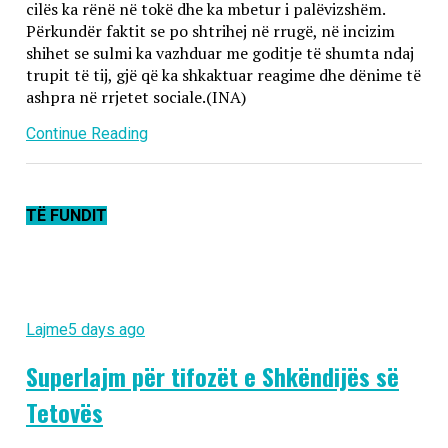
cilës ka rënë në tokë dhe ka mbetur i palëvizshëm.
Përkundër faktit se po shtrihej në rrugë, në incizim
shihet se sulmi ka vazhduar me goditje të shumta ndaj
trupit të tij, gjë që ka shkaktuar reagime dhe dënime të
ashpra në rrjetet sociale.(INA)
Continue Reading
TË FUNDIT
Lajme
5 days ago
Superlajm për tifozët e Shkëndijës së
Tetovës