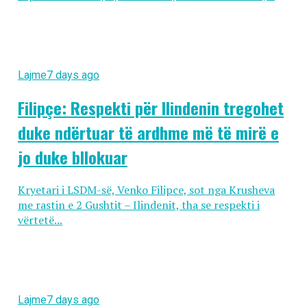
Lajme
7 days ago
Filipçe: Respekti për Ilindenin tregohet
duke ndërtuar të ardhme më të mirë e
jo duke bllokuar
Kryetari i LSDM-së, Venko Filipce, sot nga Krusheva
me rastin e 2 Gushtit – Ilindenit, tha se respekti i
vërtetë...
Lajme
7 days ago