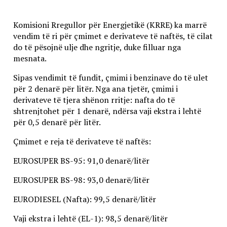
Komisioni Rregullor për Energjetikë (KRRE) ka marrë
vendim të ri për çmimet e derivateve të naftës, të cilat
do të pësojnë ulje dhe ngritje, duke filluar nga
mesnata.
Sipas vendimit të fundit, çmimi i benzinave do të ulet
për 2 denarë për litër. Nga ana tjetër, çmimi i
derivateve të tjera shënon rritje: nafta do të
shtrenjtohet për 1 denarë, ndërsa vaji ekstra i lehtë
për 0,5 denarë për litër.
Çmimet e reja të derivateve të naftës:
EUROSUPER BS-95: 91,0 denarë/litër
EUROSUPER BS-98: 93,0 denarë/litër
EURODIESEL (Nafta): 99,5 denarë/litër
Vaji ekstra i lehtë (EL-1): 98,5 denarë/litër