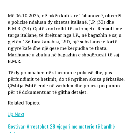
Më 06.10.2025, në pikën kufitare Tabanovcë, oficerët
e policisë ndaluan dy shtetas italianë, J.P. (33) dhe
B.M.R. (33). Gjatë kontrollit të automjetit Renault me ​​
targa italiane, të drejtuar nga J.P., në bagazhin e saj u
gjetën 186 fara kanabisi, LSD, një substancë e fortë
ngjyrë kafe dhe një qese me kërpudha të thata.
Marihuanë u zbulua në bagazhin e shoqëruesit të saj
B.M.R.
Të dy po mbahen në stacionin e policisë dhe, pas
përfundimit të hetimit, do të ngrihen akuza përkatëse.
Çështja është ende në vazhdim dhe policia po punon
për të dokumentuar të gjitha detajet.
Related Topics:
Up Next
Gostivar: Arrestohet 28-vjeçari me materie të bardhë