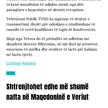
të kenë mundësinë të ndjekin sërish nga afër
paraqitjen e kuqezinjve në skenën evropiane.
Televizioni Publik TVM2 ka siguruar të drejtat e
transmetimit direkt për ndeshjen e rëndësishme të
raundit të tretë kualifikues të Ligës së Konferencës.
Ekipi nga Tetova do të përballet në udhëtim me
skuadrën skoceze Hibernian, në një duel që premton
emocione të mëdha dhe rivalitet të lartë për kalimin
në fazën tjetër.
Continue Reading
Lajme
Shtrenjtohet edhe më shumë
nafta në Maqedoninë e Veriut