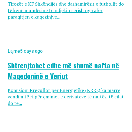
Tifozët e KF Shkëndijës dhe dashamirësit e futbollit do
të kenë mundësinë të ndjekin sërish nga afër
paraqitjen e kuqezinjve...
Lajme
5 days ago
Shtrenjtohet edhe më shumë nafta në
Maqedoninë e Veriut
Komisioni Rregullor për Energjetikë (KRRE) ka marrë
vendim të ri për çmimet e derivateve të naftës, të cilat
do të...