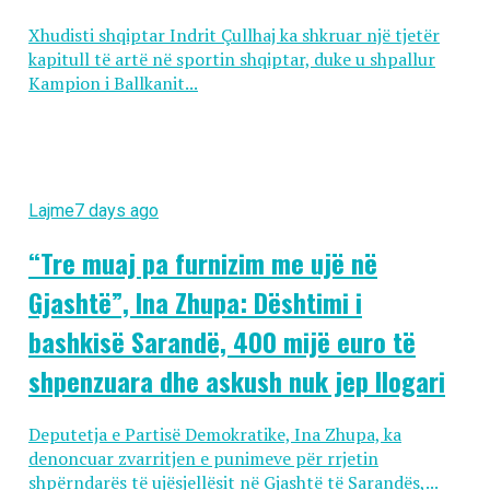
Xhudisti shqiptar Indrit Çullhaj ka shkruar një tjetër
kapitull të artë në sportin shqiptar, duke u shpallur
Kampion i Ballkanit...
Lajme
7 days ago
“Tre muaj pa furnizim me ujë në
Gjashtë”, Ina Zhupa: Dështimi i
bashkisë Sarandë, 400 mijë euro të
shpenzuara dhe askush nuk jep llogari
Deputetja e Partisë Demokratike, Ina Zhupa, ka
denoncuar zvarritjen e punimeve për rrjetin
shpërndarës të ujësjellësit në Gjashtë të Sarandës,...