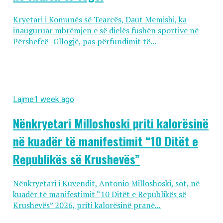
Kryetari i Komunës së Tearcës, Daut Memishi, ka
inauguruar mbrëmjen e së dielës fushën sportive në
Përshefcë–Gllogjë, pas përfundimit të...
Lajme
1 week ago
Nënkryetari Milloshoski priti kalorësinë
në kuadër të manifestimit “10 Ditët e
Republikës së Krushevës”
Nënkryetari i Kuvendit, Antonio Milloshoski, sot, në
kuadër të manifestimit “10 Ditët e Republikës së
Krushevës” 2026, priti kalorësinë pranë...