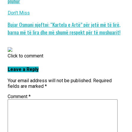
pluhur
Don't Miss
Bujar Osmani njoftoi: “Kartela e Artë” për jetë më të lirë,
barna më të lira dhe më shumë respekt për të moshuarit!
Click to comment
Leave a Reply
Your email address will not be published.
Required
fields are marked
*
Comment
*