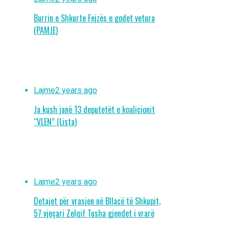
Burrin e Shkurte Fejzës e godet vetura
(PAMJE)
Lajme
2 years ago
Ja kush janë 13 deputetët e koalicionit
“VLEN” (Lista)
Lajme
2 years ago
Detajet për vrasjen në Bllacë të Shkupit,
57 vjeçari Zelqif Tusha gjendet i vrarë