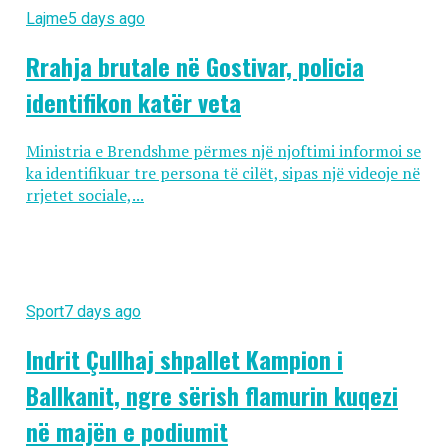
Lajme
5 days ago
Rrahja brutale në Gostivar, policia
identifikon katër veta
Ministria e Brendshme përmes një njoftimi informoi se
ka identifikuar tre persona të cilët, sipas një videoje në
rrjetet sociale,...
Sport
7 days ago
Indrit Çullhaj shpallet Kampion i
Ballkanit, ngre sërish flamurin kuqezi
në majën e podiumit