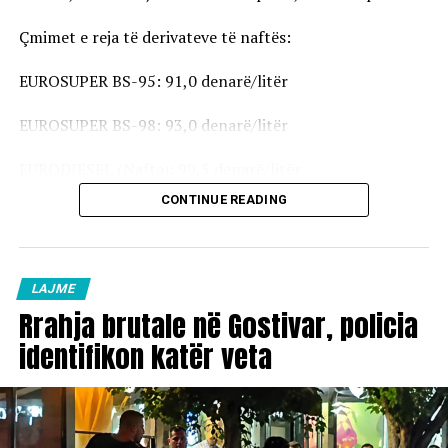
Çmimet e reja të derivateve të naftës:
EUROSUPER BS-95: 91,0 denarë/litër
EUROSUPER BS-98: 93,0 denarë/litër
EURODIESEL (Nafta): 99,5 denarë/litër
CONTINUE READING
Vaji ekstra i lehtë (EL-1): 98,5 denarë/litër
Çmimet e reja do të hyjnë në fuqi pas mesnate dhe do të
vlejnë në të gjitha pikat e karburanteve në vend.
LAJME
Rrahja brutale në Gostivar, policia
identifikon katër veta