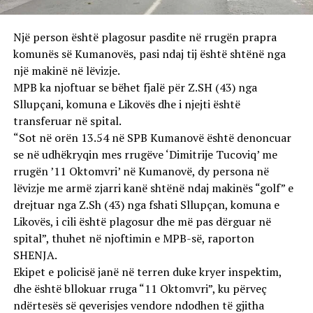
Një person është plagosur pasdite në rrugën prapra
komunës së Kumanovës, pasi ndaj tij është shtënë nga
një makinë në lëvizje.
MPB ka njoftuar se bëhet fjalë për Z.SH (43) nga
Sllupçani, komuna e Likovës dhe i njejti është
transferuar në spital.
“Sot në orën 13.54 në SPB Kumanovë është denoncuar
se në udhëkryqin mes rrugëve ‘Dimitrije Tucoviq’ me
rrugën ’11 Oktomvri’ në Kumanovë, dy persona në
lëvizje me armë zjarri kanë shtënë ndaj makinës “golf” e
drejtuar nga Z.Sh (43) nga fshati Sllupçan, komuna e
Likovës, i cili është plagosur dhe më pas dërguar në
spital”, thuhet në njoftimin e MPB-së, raporton
SHENJA.
Ekipet e policisë janë në terren duke kryer inspektim,
dhe është bllokuar rruga “11 Oktomvri”, ku përveç
ndërtesës së qeverisjes vendore ndodhen të gjitha