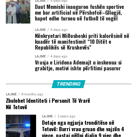
LAJME
4 days ago
Daut Memishi inauguron fushën sportive
me bar artificial në Përshefcë–Gllogjë,
hapet edhe turneu në futboll të vogël
LAJME
4 days ago
Nënkryetari Milloshoski priti kalorësinë në
kuadër të manifestimit “10 Ditët e
Republikës së Krushevës”
LAJME
4 days ago
Vrasja e Liridona Ademajt u inskenua si
grabitje, motivi ishte përfitimi pasuror
TRENDING
LAJME
8 months ago
Zbulohet Identiteti i Personit Të Vrarë
Në Tetovë
LAJME
2 years ago
Detaje nga ngjarja tronditëse në
Tetovë: Burri vrau gruan dhe vajzën 4
vjeçe, pastaj qëlloi djalin 9 vjeç dhe