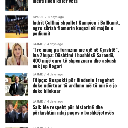
identifikon katër veta
shihet se sulmi ka vazhduar me goditje të shumta ndaj
trupit të tij, gjë që ka shkaktuar reagime dhe dënime të
ashpra në rrjetet sociale.(INA)
SPORT
4 days ago
Indrit Çullhaj shpallet Kampion i Ballkanit,
ngre sërish flamurin kuqezi në majën e
podiumit
LAJME
4 days ago
“Tre muaj pa furnizim me ujë në Gjashtë”,
Ina Zhupa: Dështimi i bashkisë Sarandë,
400 mijë euro të shpenzuara dhe askush
nuk jep llogari
LAJME
4 days ago
Filipçe: Respekti për Ilindenin tregohet
duke ndërtuar të ardhme më të mirë e jo
duke bllokuar
LAJME
4 days ago
Sali: Me respekt për historinë dhe
përkushtim ndaj paqes e bashkëjetesës