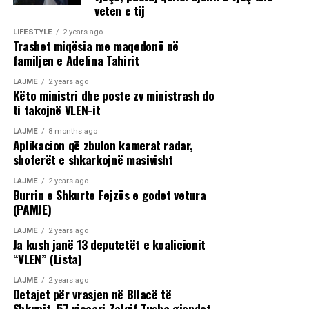
veten e tij
LIFESTYLE
2 years ago
Trashet miqësia me maqedonë në
familjen e Adelina Tahirit
LAJME
2 years ago
Këto ministri dhe poste zv ministrash do
ti takojnë VLEN-it
LAJME
8 months ago
Aplikacion që zbulon kamerat radar,
shoferët e shkarkojnë masivisht
LAJME
2 years ago
Burrin e Shkurte Fejzës e godet vetura
(PAMJE)
LAJME
2 years ago
Ja kush janë 13 deputetët e koalicionit
“VLEN” (Lista)
LAJME
2 years ago
Detajet për vrasjen në Bllacë të
Shkupit, 57 vjeçari Zelqif Tusha gjendet