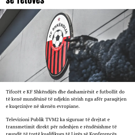
Tifozët e KF Shkëndijës dhe dashamirësit e futbollit do
të kenë mundësinë të ndjekin sërish nga afër paraqitjen
e kuqezinjve në skenën evropiane.
Televizioni Publik TVM2 ka siguruar të drejtat e
transmetimit direkt për ndeshjen e rëndësishme të
raundit të tretë kualifikues të Ligës së Konferencës.