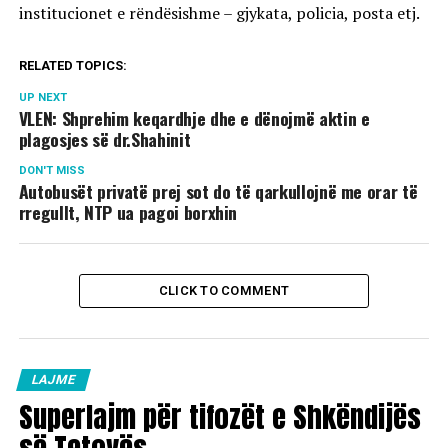
institucionet e rëndësishme – gjykata, policia, posta etj.
RELATED TOPICS:
UP NEXT
VLEN: Shprehim keqardhje dhe e dënojmë aktin e
plagosjes së dr.Shahinit
DON'T MISS
Autobusët privatë prej sot do të qarkullojnë me orar të
rregullt, NTP ua pagoi borxhin
CLICK TO COMMENT
LAJME
Superlajm për tifozët e Shkëndijës
së Tetovës