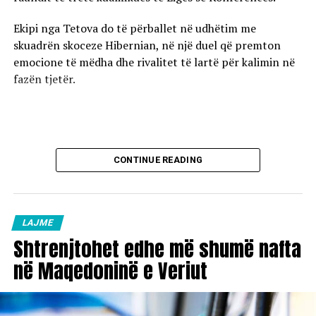
Ekipi nga Tetova do të përballet në udhëtim me
skuadrën skoceze Hibernian, në një duel që premton
emocione të mëdha dhe rivalitet të lartë për kalimin në
fazën tjetër.
CONTINUE READING
LAJME
Shtrenjtohet edhe më shumë nafta
në Maqedoninë e Veriut