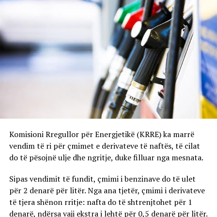
Komisioni Rregullor për Energjetikë (KRRE) ka marrë
vendim të ri për çmimet e derivateve të naftës, të cilat
do të pësojnë ulje dhe ngritje, duke filluar nga mesnata.
Sipas vendimit të fundit, çmimi i benzinave do të ulet
për 2 denarë për litër. Nga ana tjetër, çmimi i derivateve
të tjera shënon rritje: nafta do të shtrenjtohet për 1
denarë, ndërsa vaji ekstra i lehtë për 0,5 denarë për litër.