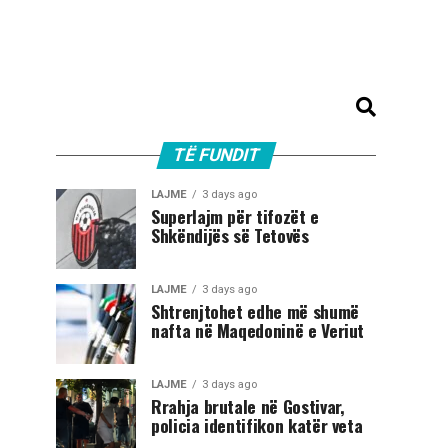
TË FUNDIT
LAJME
3 days ago
Superlajm për tifozët e
Shkëndijës së Tetovës
LAJME
3 days ago
Shtrenjtohet edhe më shumë
nafta në Maqedoninë e Veriut
LAJME
3 days ago
Rrahja brutale në Gostivar,
policia identifikon katër veta