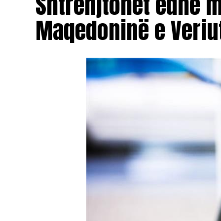
Shtrenjtohet edhe 
Maqedoninë e Veriu