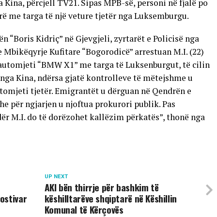
 Kina, përcjell TV21. Sipas MPB-së, personi në fjalë po
ë me targa të një veture tjetër nga Luksemburgu.
ën “Boris Kidriç” në Gjevgjeli, zyrtarët e Policisë nga
e Mbikëqyrje Kufitare “Bogorodicë” arrestuan M.I. (22)
ë automjeti “BMW X1” me targa të Luksenburgut, të cilin
ë nga Kina, ndërsa gjatë kontrolleve të mëtejshme u
utomjeti tjetër. Emigrantët u dërguan në Qendrën e
he për ngjarjen u njoftua prokurori publik. Pas
ër M.I. do të dorëzohet kallëzim përkatës”, thonë nga
UP NEXT
AKI bën thirrje për bashkim të
ostivar
këshilltarëve shqiptarë në Këshillin
Komunal të Kërçovës