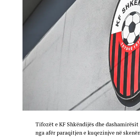
Tifozët e KF Shkëndijës dhe dashamirësit 
nga afër paraqitjen e kuqezinjve në skenë