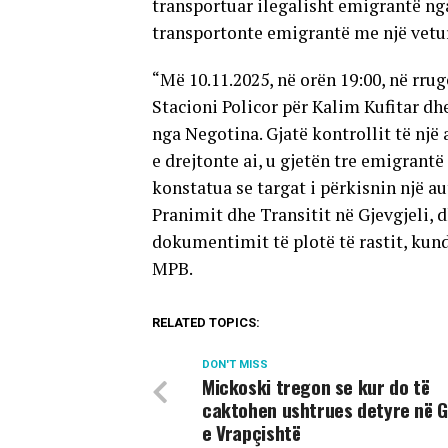
transportuar ilegalisht emigrantë nga
transportonte emigrantë me një vetur
“Më 10.11.2025, në orën 19:00, në rrug
Stacioni Policor për Kalim Kufitar dh
nga Negotina. Gjatë kontrollit të nj
e drejtonte ai, u gjetën tre emigrant
konstatua se targat i përkisnin një a
Pranimit dhe Transitit në Gjevgjeli, d
dokumentimit të plotë të rastit, kund
MPB.
RELATED TOPICS:
DON'T MISS
Mickoski tregon se kur do të
caktohen ushtrues detyre në G
e Vrapçishtë