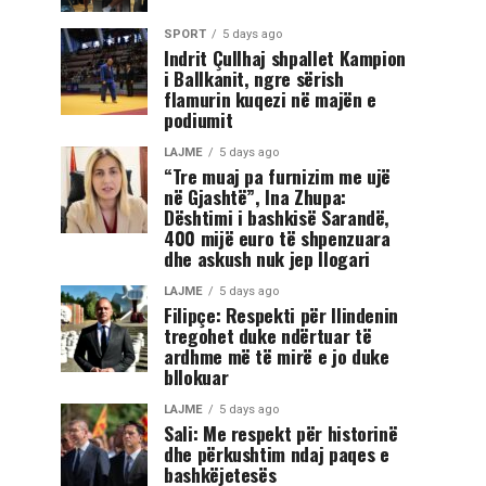
SPORT
5 days ago
Indrit Çullhaj shpallet Kampion
i Ballkanit, ngre sërish
flamurin kuqezi në majën e
podiumit
LAJME
5 days ago
“Tre muaj pa furnizim me ujë
në Gjashtë”, Ina Zhupa:
Dështimi i bashkisë Sarandë,
400 mijë euro të shpenzuara
dhe askush nuk jep llogari
LAJME
5 days ago
Filipçe: Respekti për Ilindenin
tregohet duke ndërtuar të
ardhme më të mirë e jo duke
bllokuar
LAJME
5 days ago
Sali: Me respekt për historinë
dhe përkushtim ndaj paqes e
bashkëjetesës