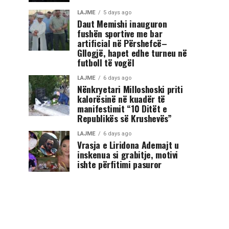
LAJME
5 days ago
Daut Memishi inauguron
fushën sportive me bar
artificial në Përshefcë–
Gllogjë, hapet edhe turneu në
futboll të vogël
LAJME
6 days ago
Nënkryetari Milloshoski priti
kalorësinë në kuadër të
manifestimit “10 Ditët e
Republikës së Krushevës”
LAJME
6 days ago
Vrasja e Liridona Ademajt u
inskenua si grabitje, motivi
ishte përfitimi pasuror