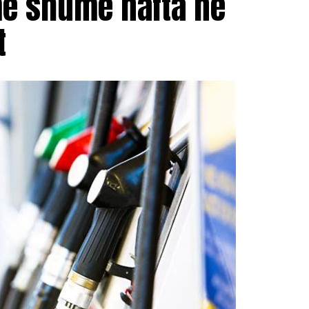
më shumë nafta në
t