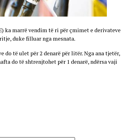
E) ka marrë vendim të ri për çmimet e derivateve
gritje, duke filluar nga mesnata.
 do të ulet për 2 denarë për litër. Nga ana tjetër,
nafta do të shtrenjtohet për 1 denarë, ndërsa vaji