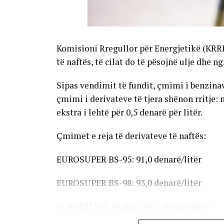
Komisioni Rregullor për Energjetikë (KRR
të naftës, të cilat do të pësojnë ulje dhe n
Sipas vendimit të fundit, çmimi i benzinave
çmimi i derivateve të tjera shënon rritje: 
ekstra i lehtë për 0,5 denarë për litër.
Çmimet e reja të derivateve të naftës:
EUROSUPER BS-95: 91,0 denarë/litër
EUROSUPER BS-98: 93,0 denarë/litër
EURODIESEL (Nafta): 99,5 denarë/litër