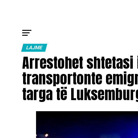
LAJME
Arrestohet shtetasi
transportonte emig
targa të Luksembur