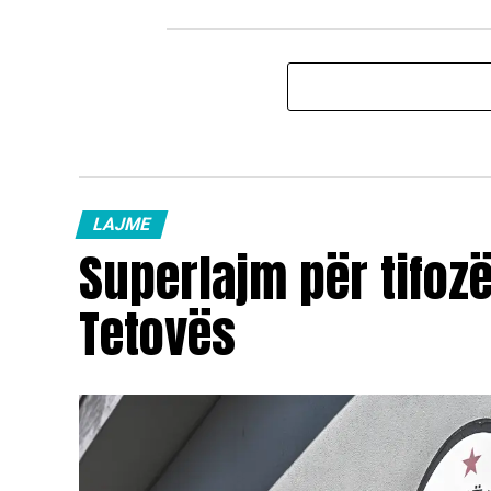
LAJME
Superlajm për tifoz
Tetovës